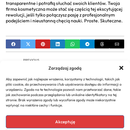
transparentne i potrafią słuchać swoich klientów. Twoja
firma kosmetyczna może stać się częścią tej ekscytującej
rewolucji, jeśli tylko połączysz pasję z profesjonalnym
podejściem i nieustanną chęcią nauki. Proste. Skuteczne.
PREVIOUS
Zarządzaj zgodą
Jakie firmy partnerskie NASA stoją za misjami
kosmicznymi?
Aby zapewnić jak najlepsze wrażenia, korzystamy z technologii, takich jak
pliki cookie, do przechowywania i/lub uzyskiwania dostępu do informacji o
NEXT
urządzeniu. Zgoda na te technologie pozwoli nam przetwarzać dane, takie
jak zachowanie podczas przeglądania lub unikalne identyfikatory na tej
Co to za firma Superdry? Wszystko o marce, jej
stronie. Brak wyrażenia zgody lub wycofanie zgody może niekorzystnie
historii i ofercie
wpłynąć na niektóre cechy i funkcje.
Akceptuję