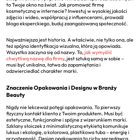
to Twoje okno na świat. Jak promować firmę
kosmetyczną w internecie? Inwestuj w wysokiej jakości
zdjęcia i wideo, współpracuj z influencerami, prowadź
bloga eksperckiego, buduj zaangażowaną społeczność.
Najważniejsza jest historia. A właściwie, nie tylko ona, ale
też spójna identyfikacja wizualna, która ją opowiada.
Wszystko zaczyna się od nazwy. To,
jak wymyślić
chwytliwą nazwę dla firmy
, jest sztuką samą w sobie –
musi być unikalna, łatwa do zapamiętania i
odzwierciedlać charakter marki.
Znaczenie Opakowania i Designu w Branży
Beauty
Nigdy nie lekceważ potęgi opakowania. To pierwszy
fizyczny kontakt klienta z Twoim produktem. Musi być
estetyczne, funkcjonalne i spójne z wizerunkiem marki.
Szklany słoiczek z minimalistyczną etykietą komunikuje
luksus i ekologię, a kolorowa, plastikowa tuba – energię i
przystępność. Design opakowania to cichy sprzedawca,