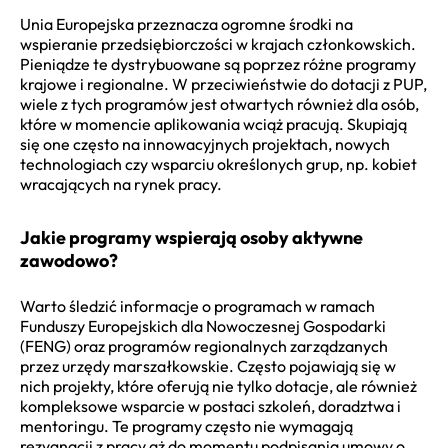
Unia Europejska przeznacza ogromne środki na
wspieranie przedsiębiorczości w krajach członkowskich.
Pieniądze te dystrybuowane są poprzez różne programy
krajowe i regionalne. W przeciwieństwie do dotacji z PUP,
wiele z tych programów jest otwartych również dla osób,
które w momencie aplikowania wciąż pracują. Skupiają
się one często na innowacyjnych projektach, nowych
technologiach czy wsparciu określonych grup, np. kobiet
wracających na rynek pracy.
Jakie programy wspierają osoby aktywne
zawodowo?
Warto śledzić informacje o programach w ramach
Funduszy Europejskich dla Nowoczesnej Gospodarki
(FENG) oraz programów regionalnych zarządzanych
przez urzędy marszałkowskie. Często pojawiają się w
nich projekty, które oferują nie tylko dotacje, ale również
kompleksowe wsparcie w postaci szkoleń, doradztwa i
mentoringu. Te programy często nie wymagają
rezygnacji z pracy aż do momentu podpisania umowy o