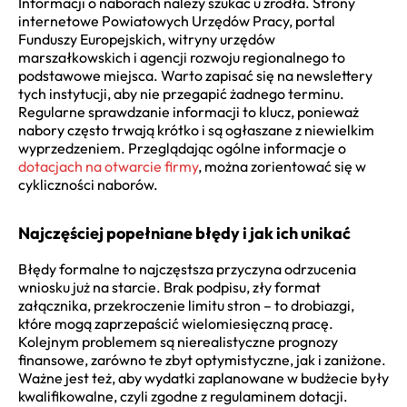
Informacji o naborach należy szukać u źródła. Strony
internetowe Powiatowych Urzędów Pracy, portal
Funduszy Europejskich, witryny urzędów
marszałkowskich i agencji rozwoju regionalnego to
podstawowe miejsca. Warto zapisać się na newslettery
tych instytucji, aby nie przegapić żadnego terminu.
Regularne sprawdzanie informacji to klucz, ponieważ
nabory często trwają krótko i są ogłaszane z niewielkim
wyprzedzeniem. Przeglądając ogólne informacje o
dotacjach na otwarcie firmy
, można zorientować się w
cykliczności naborów.
Najczęściej popełniane błędy i jak ich unikać
Błędy formalne to najczęstsza przyczyna odrzucenia
wniosku już na starcie. Brak podpisu, zły format
załącznika, przekroczenie limitu stron – to drobiazgi,
które mogą zaprzepaścić wielomiesięczną pracę.
Kolejnym problemem są nierealistyczne prognozy
finansowe, zarówno te zbyt optymistyczne, jak i zaniżone.
Ważne jest też, aby wydatki zaplanowane w budżecie były
kwalifikowalne, czyli zgodne z regulaminem dotacji.