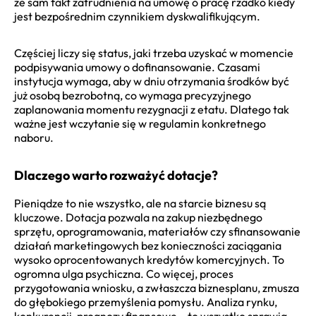
że sam fakt zatrudnienia na umowę o pracę rzadko kiedy
jest bezpośrednim czynnikiem dyskwalifikującym.
Częściej liczy się status, jaki trzeba uzyskać w momencie
podpisywania umowy o dofinansowanie. Czasami
instytucja wymaga, aby w dniu otrzymania środków być
już osobą bezrobotną, co wymaga precyzyjnego
zaplanowania momentu rezygnacji z etatu. Dlatego tak
ważne jest wczytanie się w regulamin konkretnego
naboru.
Dlaczego warto rozważyć dotacje?
Pieniądze to nie wszystko, ale na starcie biznesu są
kluczowe. Dotacja pozwala na zakup niezbędnego
sprzętu, oprogramowania, materiałów czy sfinansowanie
działań marketingowych bez konieczności zaciągania
wysoko oprocentowanych kredytów komercyjnych. To
ogromna ulga psychiczna. Co więcej, proces
przygotowania wniosku, a zwłaszcza biznesplanu, zmusza
do głębokiego przemyślenia pomysłu. Analiza rynku,
konkurencji, prognozy finansowe – to wszystko sprawia,