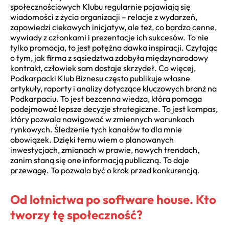
społecznościowych Klubu regularnie pojawiają się
wiadomości z życia organizacji – relacje z wydarzeń,
zapowiedzi ciekawych inicjatyw, ale też, co bardzo cenne,
wywiady z członkami i prezentacje ich sukcesów. To nie
tylko promocja, to jest potężna dawka inspiracji. Czytając
o tym, jak firma z sąsiedztwa zdobyła międzynarodowy
kontrakt, człowiek sam dostaje skrzydeł. Co więcej,
Podkarpacki Klub Biznesu często publikuje własne
artykuły, raporty i analizy dotyczące kluczowych branż na
Podkarpaciu. To jest bezcenna wiedza, która pomaga
podejmować lepsze decyzje strategiczne. To jest kompas,
który pozwala nawigować w zmiennych warunkach
rynkowych. Śledzenie tych kanałów to dla mnie
obowiązek. Dzięki temu wiem o planowanych
inwestycjach, zmianach w prawie, nowych trendach,
zanim staną się one informacją publiczną. To daje
przewagę. To pozwala być o krok przed konkurencją.
Od lotnictwa po software house. Kto
tworzy tę społeczność?