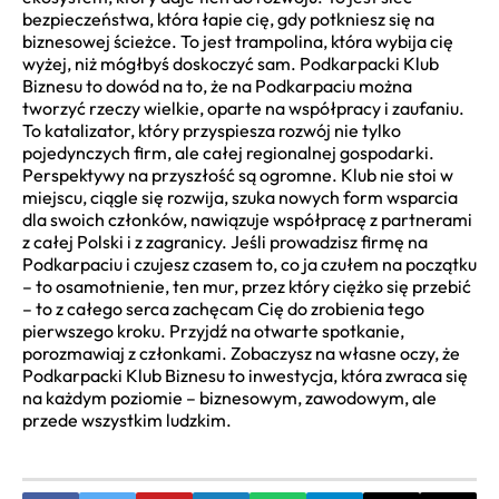
bezpieczeństwa, która łapie cię, gdy potkniesz się na
biznesowej ścieżce. To jest trampolina, która wybija cię
wyżej, niż mógłbyś doskoczyć sam. Podkarpacki Klub
Biznesu to dowód na to, że na Podkarpaciu można
tworzyć rzeczy wielkie, oparte na współpracy i zaufaniu.
To katalizator, który przyspiesza rozwój nie tylko
pojedynczych firm, ale całej regionalnej gospodarki.
Perspektywy na przyszłość są ogromne. Klub nie stoi w
miejscu, ciągle się rozwija, szuka nowych form wsparcia
dla swoich członków, nawiązuje współpracę z partnerami
z całej Polski i z zagranicy. Jeśli prowadzisz firmę na
Podkarpaciu i czujesz czasem to, co ja czułem na początku
– to osamotnienie, ten mur, przez który ciężko się przebić
– to z całego serca zachęcam Cię do zrobienia tego
pierwszego kroku. Przyjdź na otwarte spotkanie,
porozmawiaj z członkami. Zobaczysz na własne oczy, że
Podkarpacki Klub Biznesu to inwestycja, która zwraca się
na każdym poziomie – biznesowym, zawodowym, ale
przede wszystkim ludzkim.