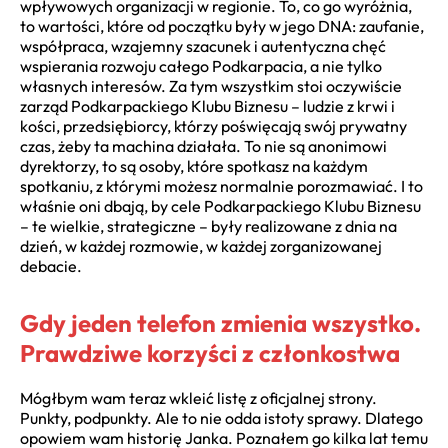
wpływowych organizacji w regionie. To, co go wyróżnia,
to wartości, które od początku były w jego DNA: zaufanie,
współpraca, wzajemny szacunek i autentyczna chęć
wspierania rozwoju całego Podkarpacia, a nie tylko
własnych interesów. Za tym wszystkim stoi oczywiście
zarząd Podkarpackiego Klubu Biznesu – ludzie z krwi i
kości, przedsiębiorcy, którzy poświęcają swój prywatny
czas, żeby ta machina działała. To nie są anonimowi
dyrektorzy, to są osoby, które spotkasz na każdym
spotkaniu, z którymi możesz normalnie porozmawiać. I to
właśnie oni dbają, by cele Podkarpackiego Klubu Biznesu
– te wielkie, strategiczne – były realizowane z dnia na
dzień, w każdej rozmowie, w każdej zorganizowanej
debacie.
Gdy jeden telefon zmienia wszystko.
Prawdziwe korzyści z członkostwa
Mógłbym wam teraz wkleić listę z oficjalnej strony.
Punkty, podpunkty. Ale to nie odda istoty sprawy. Dlatego
opowiem wam historię Janka. Poznałem go kilka lat temu