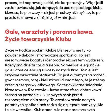
proces jest naprawdę ludzki, nie korporacyjny. Więc jeśli
zastanawiasz się, jak dołączyć do podkarpackiego klubu
biznesu, to pierwszy krok jest prostszy niż myślisz, to po
prostu rozmowa z kimś, kto już w nim jest.
Gale, warsztaty i poranna kawa.
Życie towarzyskie Klubu
Życie w Podkarpackim Klubie Biznesu to nie tylko
poważne debaty i strategiczne spotkania. To jest
niesamowicie bogaty i różnorodny ekosystem wydarzeń.
Każdy znajdzie tu coś dla siebie. Są wielkie, eleganckie
gale, które celebrują sukcesy naszych firm. To nie jest
sztywne wręczanie statuetek. To jest autentyczna radość,
gwar rozmów, brzęk kieliszków i duma z tego, że jesteśmy
częścią czegoś wyjątkowego. Są też cykliczne śniadania
biznesowe w Rzeszowie – luźna atmosfera, dobra kawa i
szansa na poznanie kilku nowych osób przed
rozpoczęciem dnia pracy. To często właśnie na tych
porannych spotkaniach rodzą się najlepsze pomysły. Ale
to nie wszystko. Klub organizuje masę praktycznych