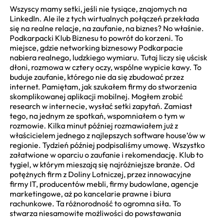
Wszyscy mamy setki, jeśli nie tysiące, znajomych na
LinkedIn. Ale ile z tych wirtualnych połączeń przekłada
się na realne relacje, na zaufanie, na biznes? No właśnie.
Podkarpacki Klub Biznesu to powrót do korzeni. To
miejsce, gdzie networking biznesowy Podkarpacie
nabiera realnego, ludzkiego wymiaru. Tutaj liczy się uścisk
dłoni, rozmowa w cztery oczy, wspólne wypicie kawy. To
buduje zaufanie, którego nie da się zbudować przez
internet. Pamiętam, jak szukałem firmy do stworzenia
skomplikowanej aplikacji mobilnej. Mogłem zrobić
research w internecie, wysłać setki zapytań. Zamiast
tego, na jednym ze spotkań, wspomniałem o tym w
rozmowie. Kilka minut później rozmawiałem już z
właścicielem jednego z najlepszych software house’ów w
regionie. Tydzień później podpisaliśmy umowę. Wszystko
załatwione w oparciu o zaufanie i rekomendację. Klub to
tygiel, w którym mieszają się najróżniejsze branże. Od
potężnych firm z Doliny Lotniczej, przez innowacyjne
firmy IT, producentów mebli, firmy budowlane, agencje
marketingowe, aż po kancelarie prawne i biura
rachunkowe. Ta różnorodność to ogromna siła. To
stwarza niesamowite możliwości do powstawania