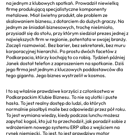
na jednym z klubowych spotkań. Prowadził niewielką
firmę produkującą specjalistyczne komponenty
metalowe. Miał świetny produkt, ale problem ze
skalowaniem biznesu, z dotarciem do dużych graczy. Na
jednym ze śniadań biznesowych, trochę nieśmiało,
przysiadł się do stołu, przy którym siedział prezes jednej z
największych firm w regionie, potentata w swojej branży.
Zaczęli rozmawiać. Bez barier, bez sekretarek, bez muru
korporacyjnej hierarchii. Po prostu dwóch facetów z
Podkarpacia, którzy kochają to co robią. Tydzień później
Janek dostał telefon z zaproszeniem na spotkanie. Dziś
jego firma jest jednym z kluczowych poddostawców dla
tego giganta. Jego biznes wystrzelił w kosmos.
I to są właśnie prawdziwe korzyści z członkostwa w
Podkarpackim Klubie Biznesu. To nie są ulotki i puste
hasła. To jest realny dostęp do ludzi, do których
normalnie pisałbyś maile bez odpowiedzi przez pół roku.
To jest wymiana wiedzy, kiedy podczas lunchu możesz
zapytać kogoś, kto już to przechodził, jak poradził sobie z
wdrożeniem nowego systemu ERP albo z wejściem na
rynek niemiecki. To jest, to jest prawdziwy motor