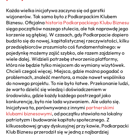
Każda wielka inicjatywa zaczyna się od garstki
wizjonerów. Tak samo było z Podkarpackim Klubem
Biznesu. Oficjalna
historia Podkarpackiego Klubu Biznesu
sięga początków naszego stulecia, ale tak naprawdę jego
korzenie są głębiej. W czasach, gdy Podkarpacie dopiero
budziło się do nowej, kapitalistycznej rzeczywistości, kilku
przedsiębiorców zrozumiało coś fundamentalnego: w
pojedynkę możemy zajść szybko, ale razem zajdziemy o
wiele dalej. Widzieli potrzebę stworzenia platformy,
która nie będzie tylko miejscem do wymiany wizytówek.
Chcieli czegoś więcej. Miejsca, gdzie można pogadać o
problemach, znaleźć mentora, a może nawet wspólnika
do nowego projektu. To nie było łatwe. Przekonanie ludzi,
że warto dzielić się wiedzą i doświadczeniem w
środowisku, gdzie każdy każdego postrzegał jako
konkurencję, było nie lada wyzwaniem. Ale udało się.
Inicjatywa ta, porównywana z innymi
partnerskimi
klubami biznesowymi
, od początku stawiała na lokalny
patriotyzm i budowanie kapitału społecznego. Z
kilkuosobowej grupy dyskusyjnej przy kawie, Podkarpacki
Klub Biznesu przerodził się w jedną z najbardziej