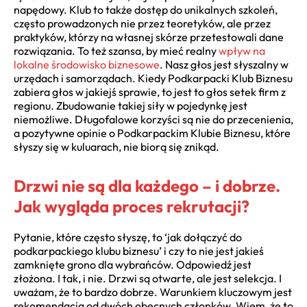
napędowy. Klub to także dostęp do unikalnych szkoleń,
często prowadzonych nie przez teoretyków, ale przez
praktyków, którzy na własnej skórze przetestowali dane
rozwiązania. To też szansa, by mieć realny
wpływ na
lokalne środowisko biznesowe
. Nasz głos jest słyszalny w
urzędach i samorządach. Kiedy Podkarpacki Klub Biznesu
zabiera głos w jakiejś sprawie, to jest to głos setek firm z
regionu. Zbudowanie takiej siły w pojedynkę jest
niemożliwe. Długofalowe korzyści są nie do przecenienia,
a pozytywne opinie o Podkarpackim Klubie Biznesu, które
słyszy się w kuluarach, nie biorą się znikąd.
Drzwi nie są dla każdego – i dobrze.
Jak wygląda proces rekrutacji?
Pytanie, które często słyszę, to ‘jak dołączyć do
podkarpackiego klubu biznesu’ i czy to nie jest jakieś
zamknięte grono dla wybrańców. Odpowiedź jest
złożona. I tak, i nie. Drzwi są otwarte, ale jest selekcja. I
uważam, że to bardzo dobrze. Warunkiem kluczowym jest
rekomendacja od dwóch obecnych członków. Wiem, że to