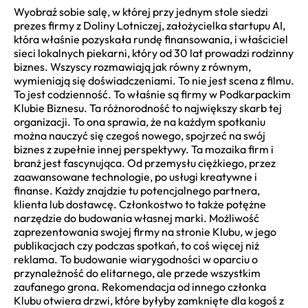
Wyobraź sobie salę, w której przy jednym stole siedzi
prezes firmy z Doliny Lotniczej, założycielka startupu AI,
która właśnie pozyskała rundę finansowania, i właściciel
sieci lokalnych piekarni, który od 30 lat prowadzi rodzinny
biznes. Wszyscy rozmawiają jak równy z równym,
wymieniają się doświadczeniami. To nie jest scena z filmu.
To jest codzienność. To właśnie są firmy w Podkarpackim
Klubie Biznesu. Ta różnorodność to największy skarb tej
organizacji. To ona sprawia, że na każdym spotkaniu
można nauczyć się czegoś nowego, spojrzeć na swój
biznes z zupełnie innej perspektywy. Ta mozaika firm i
branż jest fascynująca. Od przemysłu ciężkiego, przez
zaawansowane technologie, po usługi kreatywne i
finanse. Każdy znajdzie tu potencjalnego partnera,
klienta lub dostawcę. Członkostwo to także potężne
narzędzie do budowania własnej marki. Możliwość
zaprezentowania swojej firmy na stronie Klubu, w jego
publikacjach czy podczas spotkań, to coś więcej niż
reklama. To budowanie wiarygodności w oparciu o
przynależność do elitarnego, ale przede wszystkim
zaufanego grona. Rekomendacja od innego członka
Klubu otwiera drzwi, które byłyby zamknięte dla kogoś z