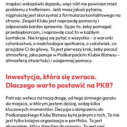
mapka i wskazówki dojazdu, więc nikt nie powinien mieć
problemu z trafieniem. Jeśli masz jakieś pytania,
najprościej jest skorzystać z formularza kontaktowego na
stronie. Zespół Klubu jest naprawdę pomocny i
odpowiada bardzo sprawnie. Są po to, żeby pomagać
przedsiębiorcom, i naprawdę czuć to w każdym
kontakcie. Nie krępuj się pytać o wszystko – o warunki
członkostwa, o nadchodzące spotkania, o cokolwiek, co
przyjdzie Ci do głowy. To jest pierwszy krok, żeby poczuć
atmosferę, jaka panuje w Podkarpackim Klubie Biznesu –
atmosferę otwartości i wzajemnej pomocy.
Inwestycja, która się zwraca.
Dlaczego warto postawić na PKB?
Patrząc wstecz na moją drogę, od tego zimnego garażu
do miejsca, w którym jestem dzisiaj, widzę kilka
kluczowych momentów. Decyzja o dołączeniu do
Podkarpackiego Klubu Biznesu była jednym z nich. To nie
jest tylko kolejna organizacja w portfolio. To jest
ekosystem, który daje tlen do rozwoju. To jest sieć