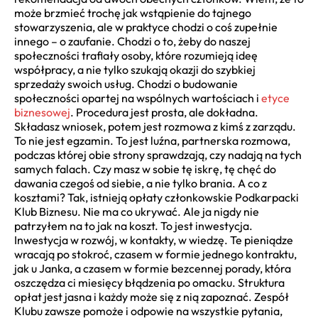
może brzmieć trochę jak wstąpienie do tajnego
stowarzyszenia, ale w praktyce chodzi o coś zupełnie
innego – o zaufanie. Chodzi o to, żeby do naszej
społeczności trafiały osoby, które rozumieją ideę
współpracy, a nie tylko szukają okazji do szybkiej
sprzedaży swoich usług. Chodzi o budowanie
społeczności opartej na wspólnych wartościach i
etyce
biznesowej
. Procedura jest prosta, ale dokładna.
Składasz wniosek, potem jest rozmowa z kimś z zarządu.
To nie jest egzamin. To jest luźna, partnerska rozmowa,
podczas której obie strony sprawdzają, czy nadają na tych
samych falach. Czy masz w sobie tę iskrę, tę chęć do
dawania czegoś od siebie, a nie tylko brania. A co z
kosztami? Tak, istnieją opłaty członkowskie Podkarpacki
Klub Biznesu. Nie ma co ukrywać. Ale ja nigdy nie
patrzyłem na to jak na koszt. To jest inwestycja.
Inwestycja w rozwój, w kontakty, w wiedzę. Te pieniądze
wracają po stokroć, czasem w formie jednego kontraktu,
jak u Janka, a czasem w formie bezcennej porady, która
oszczędza ci miesięcy błądzenia po omacku. Struktura
opłat jest jasna i każdy może się z nią zapoznać. Zespół
Klubu zawsze pomoże i odpowie na wszystkie pytania,