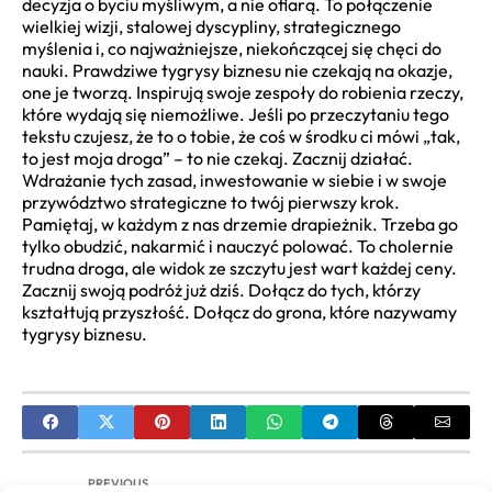
decyzja o byciu myśliwym, a nie ofiarą. To połączenie
wielkiej wizji, stalowej dyscypliny, strategicznego
myślenia i, co najważniejsze, niekończącej się chęci do
nauki. Prawdziwe tygrysy biznesu nie czekają na okazje,
one je tworzą. Inspirują swoje zespoły do robienia rzeczy,
które wydają się niemożliwe. Jeśli po przeczytaniu tego
tekstu czujesz, że to o tobie, że coś w środku ci mówi „tak,
to jest moja droga” – to nie czekaj. Zacznij działać.
Wdrażanie tych zasad, inwestowanie w siebie i w swoje
przywództwo strategiczne to twój pierwszy krok.
Pamiętaj, w każdym z nas drzemie drapieżnik. Trzeba go
tylko obudzić, nakarmić i nauczyć polować. To cholernie
trudna droga, ale widok ze szczytu jest wart każdej ceny.
Zacznij swoją podróż już dziś. Dołącz do tych, którzy
kształtują przyszłość. Dołącz do grona, które nazywamy
tygrysy biznesu.
PREVIOUS