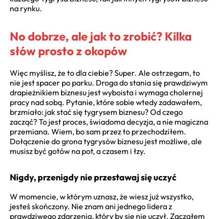
na rynku.
No dobrze, ale jak to zrobić? Kilka
słów prosto z okopów
Więc myślisz, że to dla ciebie? Super. Ale ostrzegam, to
nie jest spacer po parku. Droga do stania się prawdziwym
drapieżnikiem biznesu jest wyboista i wymaga cholernej
pracy nad sobą. Pytanie, które sobie wtedy zadawałem,
brzmiało: jak stać się tygrysem biznesu? Od czego
zacząć? To jest proces, świadoma decyzja, a nie magiczna
przemiana. Wiem, bo sam przez to przechodziłem.
Dołączenie do grona tygrysów biznesu jest możliwe, ale
musisz być gotów na pot, a czasem i łzy.
Nigdy, przenigdy nie przestawaj się uczyć
W momencie, w którym uznasz, że wiesz już wszystko,
jesteś skończony. Nie znam ani jednego lidera z
prawdziwego zdarzenia, który by się nie uczył. Zacząłem