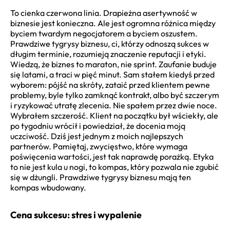
To cienka czerwona linia. Drapieżna asertywność w
biznesie jest konieczna. Ale jest ogromna różnica między
byciem twardym negocjatorem a byciem oszustem.
Prawdziwe tygrysy biznesu, ci, którzy odnoszą sukces w
długim terminie, rozumieją znaczenie reputacji i etyki.
Wiedzą, że biznes to maraton, nie sprint. Zaufanie buduje
się latami, a traci w pięć minut. Sam stałem kiedyś przed
wyborem: pójść na skróty, zataić przed klientem pewne
problemy, byle tylko zamknąć kontrakt, albo być szczerym
i ryzykować utratę zlecenia. Nie spałem przez dwie noce.
Wybrałem szczerość. Klient na początku był wściekły, ale
po tygodniu wrócił i powiedział, że docenia moją
uczciwość. Dziś jest jednym z moich najlepszych
partnerów. Pamiętaj, zwycięstwo, które wymaga
poświęcenia wartości, jest tak naprawdę porażką. Etyka
to nie jest kula u nogi, to kompas, który pozwala nie zgubić
się w dżungli. Prawdziwe tygrysy biznesu mają ten
kompas wbudowany.
Cena sukcesu: stres i wypalenie