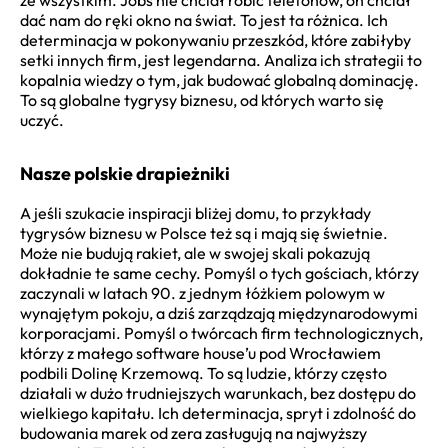
ze wszystkim. Jobs nie chciał robić telefonów, on chciał
dać nam do ręki okno na świat. To jest ta różnica. Ich
determinacja w pokonywaniu przeszkód, które zabiłyby
setki innych firm, jest legendarna. Analiza ich strategii to
kopalnia wiedzy o tym, jak budować globalną dominację.
To są globalne tygrysy biznesu, od których warto się
uczyć.
Nasze polskie drapieżniki
A jeśli szukacie inspiracji bliżej domu, to przykłady
tygrysów biznesu w Polsce też są i mają się świetnie.
Może nie budują rakiet, ale w swojej skali pokazują
dokładnie te same cechy. Pomyśl o tych gościach, którzy
zaczynali w latach 90. z jednym łóżkiem polowym w
wynajętym pokoju, a dziś zarządzają międzynarodowymi
korporacjami. Pomyśl o twórcach firm technologicznych,
którzy z małego software house’u pod Wrocławiem
podbili Dolinę Krzemową. To są ludzie, którzy często
działali w dużo trudniejszych warunkach, bez dostępu do
wielkiego kapitału. Ich determinacja, spryt i zdolność do
budowania marek od zera zasługują na najwyższy