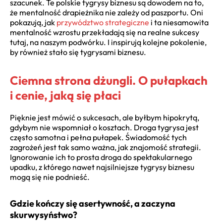
szacunek. Te polskie tygrysy biznesu są dowodem na to,
że mentalność drapieżnika nie zależy od paszportu. Oni
pokazują, jak
przywództwo strategiczne
i ta niesamowita
mentalność wzrostu przekładają się na realne sukcesy
tutaj, na naszym podwórku. I inspirują kolejne pokolenie,
by również stało się tygrysami biznesu.
Ciemna strona dżungli. O pułapkach
i cenie, jaką się płaci
Pięknie jest mówić o sukcesach, ale byłbym hipokrytą,
gdybym nie wspomniał o kosztach. Droga tygrysa jest
często samotna i pełna pułapek. Świadomość tych
zagrożeń jest tak samo ważna, jak znajomość strategii.
Ignorowanie ich to prosta droga do spektakularnego
upadku, z którego nawet najsilniejsze tygrysy biznesu
mogą się nie podnieść.
Gdzie kończy się asertywność, a zaczyna
skurwysyństwo?