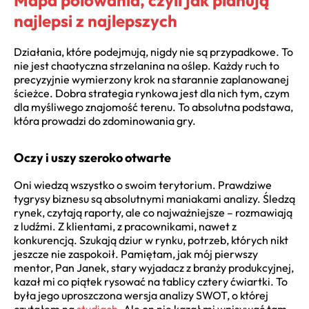
najlepsi z najlepszych
Działania, które podejmują, nigdy nie są przypadkowe. To
nie jest chaotyczna strzelanina na oślep. Każdy ruch to
precyzyjnie wymierzony krok na starannie zaplanowanej
ścieżce. Dobra strategia rynkowa jest dla nich tym, czym
dla myśliwego znajomość terenu. To absolutna podstawa,
która prowadzi do zdominowania gry.
Oczy i uszy szeroko otwarte
Oni wiedzą wszystko o swoim terytorium. Prawdziwe
tygrysy biznesu są absolutnymi maniakami analizy. Śledzą
rynek, czytają raporty, ale co najważniejsze – rozmawiają
z ludźmi. Z klientami, z pracownikami, nawet z
konkurencją. Szukają dziur w rynku, potrzeb, których nikt
jeszcze nie zaspokoił. Pamiętam, jak mój pierwszy
mentor, Pan Janek, stary wyjadacz z branży produkcyjnej,
kazał mi co piątek rysować na tablicy cztery ćwiartki. To
była jego uproszczona wersja analizy SWOT, o której
czytałem na
studiach
. Ale on nie kazał mi wpisywać tam