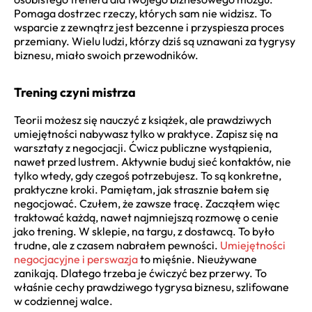
Pomaga dostrzec rzeczy, których sam nie widzisz. To
wsparcie z zewnątrz jest bezcenne i przyspiesza proces
przemiany. Wielu ludzi, którzy dziś są uznawani za tygrysy
biznesu, miało swoich przewodników.
Trening czyni mistrza
Teorii możesz się nauczyć z książek, ale prawdziwych
umiejętności nabywasz tylko w praktyce. Zapisz się na
warsztaty z negocjacji. Ćwicz publiczne wystąpienia,
nawet przed lustrem. Aktywnie buduj sieć kontaktów, nie
tylko wtedy, gdy czegoś potrzebujesz. To są konkretne,
praktyczne kroki. Pamiętam, jak strasznie bałem się
negocjować. Czułem, że zawsze tracę. Zacząłem więc
traktować każdą, nawet najmniejszą rozmowę o cenie
jako trening. W sklepie, na targu, z dostawcą. To było
trudne, ale z czasem nabrałem pewności.
Umiejętności
negocjacyjne i perswazja
to mięśnie. Nieużywane
zanikają. Dlatego trzeba je ćwiczyć bez przerwy. To
właśnie cechy prawdziwego tygrysa biznesu, szlifowane
w codziennej walce.