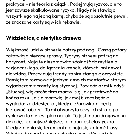
praktyce – nie teoria z książki. Podejmują ryzyko, ale to
jest zawsze skalkulowane ryzyko. Nigdy nie stawiają
wszystkiego na jedną kartę, chyba że są absolutnie pewni,
że znaczone karty są w ich rękawie.
Widzieć las, a nie tylko drzewa
Większość ludzi w biznesie patrzy pod nogi. Gaszą pożary,
załatwiają bieżące sprawy. Tygrysy biznesu patrzą na
horyzont. Mają tę niesamowitą zdolność do myślenia
wizjonerskiego, do łączenia kropek, których inni nawet
nie widzą. Przewidują trendy, zanim staną się oczywiste.
Pamiętam rozmowę z jednym z moich mentorów, starym
wyjadaczem z branży logistycznej. Powiedział mi kiedyś:
„Słuchaj, większość firm martwi się, jak przetrwać do
końca roku. Ja się martwię, jak mój biznes będzie
wyglądał za dziesięć lat, kiedy ciężarówkami będą
kierować roboty”. To mi otworzyło oczy. Ich strategia
rynkowa to nie jest plan na rok. To jest mapa drogowa na
dekadę. I co najważniejsze, ta mapa jest elastyczna.
Kiedy zmienia się teren, oni nie boją się zmienić trasy.
Wiedzą, że uparte trzymanie się planu, który już nie