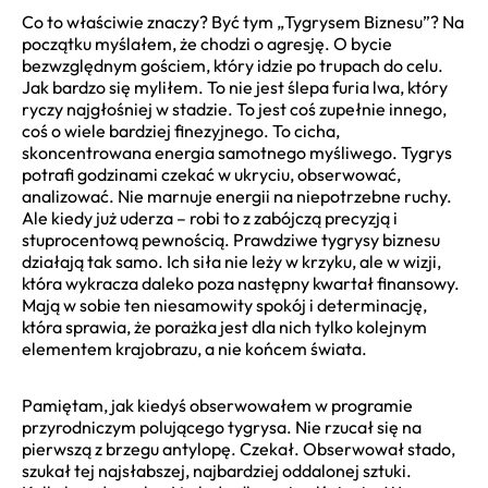
Co to właściwie znaczy? Być tym „Tygrysem Biznesu”? Na
początku myślałem, że chodzi o agresję. O bycie
bezwzględnym gościem, który idzie po trupach do celu.
Jak bardzo się myliłem. To nie jest ślepa furia lwa, który
ryczy najgłośniej w stadzie. To jest coś zupełnie innego,
coś o wiele bardziej finezyjnego. To cicha,
skoncentrowana energia samotnego myśliwego. Tygrys
potrafi godzinami czekać w ukryciu, obserwować,
analizować. Nie marnuje energii na niepotrzebne ruchy.
Ale kiedy już uderza – robi to z zabójczą precyzją i
stuprocentową pewnością. Prawdziwe tygrysy biznesu
działają tak samo. Ich siła nie leży w krzyku, ale w wizji,
która wykracza daleko poza następny kwartał finansowy.
Mają w sobie ten niesamowity spokój i determinację,
która sprawia, że porażka jest dla nich tylko kolejnym
elementem krajobrazu, a nie końcem świata.
Pamiętam, jak kiedyś obserwowałem w programie
przyrodniczym polującego tygrysa. Nie rzucał się na
pierwszą z brzegu antylopę. Czekał. Obserwował stado,
szukał tej najsłabszej, najbardziej oddalonej sztuki.