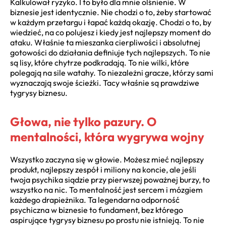
Kalkulował ryzyko. I to było dla mnie olśnienie. W
biznesie jest identycznie. Nie chodzi o to, żeby startować
w każdym przetargu i łapać każdą okazję. Chodzi o to, by
wiedzieć, na co polujesz i kiedy jest najlepszy moment do
ataku. Właśnie ta mieszanka cierpliwości i absolutnej
gotowości do działania definiuje tych najlepszych. To nie
są lisy, które chytrze podkradają. To nie wilki, które
polegają na sile watahy. To niezależni gracze, którzy sami
wyznaczają swoje ścieżki. Tacy właśnie są prawdziwe
tygrysy biznesu.
Głowa, nie tylko pazury. O
mentalności, która wygrywa wojny
Wszystko zaczyna się w głowie. Możesz mieć najlepszy
produkt, najlepszy zespół i miliony na koncie, ale jeśli
twoja psychika siądzie przy pierwszej poważnej burzy, to
wszystko na nic. To mentalność jest sercem i mózgiem
każdego drapieżnika. Ta legendarna odporność
psychiczna w biznesie to fundament, bez którego
aspirujące tygrysy biznesu po prostu nie istnieją. To nie