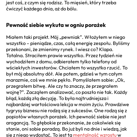
jest coś, z czym się rodzisz. To mięsień, który trzeba
ćwiczyć każdego dnia, aż do bólu.
Pewność siebie wykuta w ogniu porażek
Miałem taki projekt. Mój „pewniak”. Włożyłem w niego
wszystko – pieniądze, czas, całą energię zespołu. Byliśmy
przekonani, że zmienimy rynek. I wiesz co? Klapa.
Totalna. Straciłem prawie wszystko. Przez tydzień nie
wychodziłem z domu, odbierałem tylko telefony od
wściekłych inwestorów. Chciałem to wszystko rzucić. To
był mój absolutny dół. Ale potem, gdzieś w tym całym
marazmie, coś we mnie pękło. Pomyślałem sobie: „Ok,
przegrałem bitwę. Ale czy to znaczy, że przegrałem
wojnę?”. Zacząłem analizować, co poszło nie tak. Każdy
błąd, każdą złą decyzję. To była najtrudniejsza i
najbardziej wartościowa lekcja w moim życiu. Prawdziwe
tygrysy biznesu nie rodzą się z sukcesów. One rodzą się z
popiołów własnych porażek. Ich pewność siebie nie jest
arogancją. To głębokie przekonanie, że cokolwiek się
stanie, oni sobie poradzą. Bo już byli na dnie i wiedzą, jak
się z niego wydostać. To jest ta
mentalność wzrostu
w