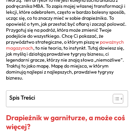
tworzą. Ten artykuł to nie jest kolejna sucha analiza z
podręcznika MBA. To zapis mojej własnej transformacji i
lekcji, które odebrałem, często w bardzo bolesny sposób,
ucząc się, co to znaczy mieć w sobie drapieżnika. To
opowieść o tym, jak przestać być ofiarą i zacząć polować.
Przygotuj się na podróż, która może zmienić Twoje
podejście do wszystkiego. Chcę Ci pokazać, że
przywództwo strategiczne, o którym piszą w
poważnych
magazynach
, to nie teoria, to instynkt. Tutaj dowiesz się,
jak myślą i działają prawdziwe tygrysy biznesu, ci
legendarni gracze, którzy nie znają słowa „niemożliwe”.
Traktuj to jako mapę. Mapę do miejsca, w którym
dominują najlepsi z najlepszych, prawdziwe tygrysy
biznesu.
Spis Treści
Drapieżnik w garniturze, a może coś
więcej?