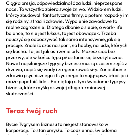
Ciągła presja, odpowiedzialność za ludzi, nieprzespane
noce. To wszystko zbiera swoje żniwo. Widziałem ludzi,
którzy zbudowali fantastyczne firmy, a potem rozpadły im
się rodziny, stracili zdrowie. Wypalenie zawodowe to
realne zagrożenie. Dlatego dbanie o siebie, o work-life
balance, to nie jest luksus, to jest obowiązek. Trzeba
nauczyć się odpoczywać tak samo intensywnie, jak się
pracuje. Znaleźć czas na sport, na hobby, na ludzi, których
się kocha. To jest jak ostrzenie piły. Możesz ciąć bez
przerwy, ale w końcu tępa piła stanie się bezużyteczna.
Nawet najsilniejsze tygrysy biznesu muszą czasem zejść z
drzewa, napić się wody i zregenerować siły. Zaniedbanie
zdrowia psychicznego i fizycznego to najgłupszy błąd, jaki
może popełnić lider. Pamiętają o tym świadome tygrysy
biznesu, które myślą o swojej długoterminowej
skuteczności.
Teraz twój ruch
Bycie Tygrysem Biznesu to nie jest stanowisko w
korporacji. To stan umysłu. To codzienna, świadoma