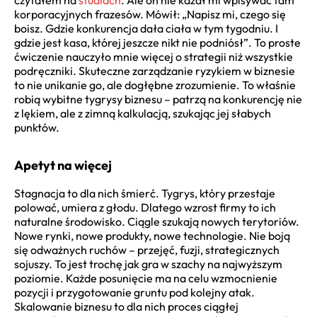
korporacyjnych frazesów. Mówił: „Napisz mi, czego się
boisz. Gdzie konkurencja dała ciała w tym tygodniu. I
gdzie jest kasa, której jeszcze nikt nie podniósł”. To proste
ćwiczenie nauczyło mnie więcej o strategii niż wszystkie
podręczniki. Skuteczne zarządzanie ryzykiem w biznesie
to nie unikanie go, ale dogłębne zrozumienie. To właśnie
robią wybitne tygrysy biznesu – patrzą na konkurencję nie
z lękiem, ale z zimną kalkulacją, szukając jej słabych
punktów.
Apetyt na więcej
Stagnacja to dla nich śmierć. Tygrys, który przestaje
polować, umiera z głodu. Dlatego wzrost firmy to ich
naturalne środowisko. Ciągle szukają nowych terytoriów.
Nowe rynki, nowe produkty, nowe technologie. Nie boją
się odważnych ruchów – przejęć, fuzji, strategicznych
sojuszy. To jest trochę jak gra w szachy na najwyższym
poziomie. Każde posunięcie ma na celu wzmocnienie
pozycji i przygotowanie gruntu pod kolejny atak.
Skalowanie biznesu to dla nich proces ciągłej