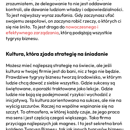
zrozumiałem, że delegowanie to nie jest oddawanie
kontroli, ale dawanie ludziom władzy i odpowiedzialności.
To jest najwyższy wyraz zaufania. Gdy zaczynasz ufać
swojemu zespołowi, on zaczyna robić rzeczy, o których ci
się nie śniło. To jest droga do
nowoczesnego i
efektywnego zarządzania
, którą podążają wszystkie
tygrysy biznesu.
Kultura, która zjada strategię na śniadanie
Możesz mieć najlepszą strategię na świecie, ale jeśli
kultura w twojej firmie jest do bani, nic z tego nie będzie.
Prawdziwe tygrysy biznesu tworzą środowisko, w którym
ludzie chcą dawać z siebie wszystko. Gdzie sukcesy są
świętowane, a porażki traktowane jako lekcje. Gdzie
ludzie nie boją się podejmować ryzyka i wychodzić z
inicjatywą. To kultura zorientowana na sukces, ale nie na
wyścig szczurów. Raczej na wspólne wspinanie się na
szczyt. To atmosfera, w której każdy czuje, że jego praca
ma sens i jest częścią czegoś większego. Taka firma
przyciąga najlepszych jak magnes. I to jest sekretna broń
każdego Tygrysa Biznesu, tak jak innych tygrysów biznesu