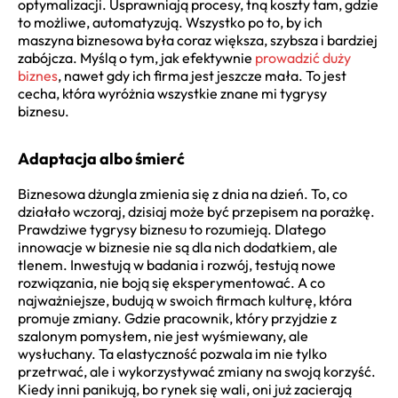
optymalizacji. Usprawniają procesy, tną koszty tam, gdzie
to możliwe, automatyzują. Wszystko po to, by ich
maszyna biznesowa była coraz większa, szybsza i bardziej
zabójcza. Myślą o tym, jak efektywnie
prowadzić duży
biznes
, nawet gdy ich firma jest jeszcze mała. To jest
cecha, która wyróżnia wszystkie znane mi tygrysy
biznesu.
Adaptacja albo śmierć
Biznesowa dżungla zmienia się z dnia na dzień. To, co
działało wczoraj, dzisiaj może być przepisem na porażkę.
Prawdziwe tygrysy biznesu to rozumieją. Dlatego
innowacje w biznesie nie są dla nich dodatkiem, ale
tlenem. Inwestują w badania i rozwój, testują nowe
rozwiązania, nie boją się eksperymentować. A co
najważniejsze, budują w swoich firmach kulturę, która
promuje zmiany. Gdzie pracownik, który przyjdzie z
szalonym pomysłem, nie jest wyśmiewany, ale
wysłuchany. Ta elastyczność pozwala im nie tylko
przetrwać, ale i wykorzystywać zmiany na swoją korzyść.
Kiedy inni panikują, bo rynek się wali, oni już zacierają