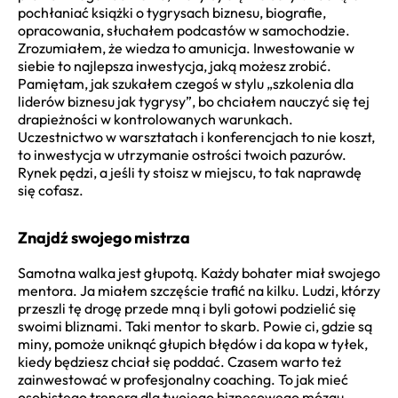
pochłaniać książki o tygrysach biznesu, biografie,
opracowania, słuchałem podcastów w samochodzie.
Zrozumiałem, że wiedza to amunicja. Inwestowanie w
siebie to najlepsza inwestycja, jaką możesz zrobić.
Pamiętam, jak szukałem czegoś w stylu „szkolenia dla
liderów biznesu jak tygrysy”, bo chciałem nauczyć się tej
drapieżności w kontrolowanych warunkach.
Uczestnictwo w warsztatach i konferencjach to nie koszt,
to inwestycja w utrzymanie ostrości twoich pazurów.
Rynek pędzi, a jeśli ty stoisz w miejscu, to tak naprawdę
się cofasz.
Znajdź swojego mistrza
Samotna walka jest głupotą. Każdy bohater miał swojego
mentora. Ja miałem szczęście trafić na kilku. Ludzi, którzy
przeszli tę drogę przede mną i byli gotowi podzielić się
swoimi bliznami. Taki mentor to skarb. Powie ci, gdzie są
miny, pomoże uniknąć głupich błędów i da kopa w tyłek,
kiedy będziesz chciał się poddać. Czasem warto też
zainwestować w profesjonalny coaching. To jak mieć
osobistego trenera dla twojego biznesowego mózgu.