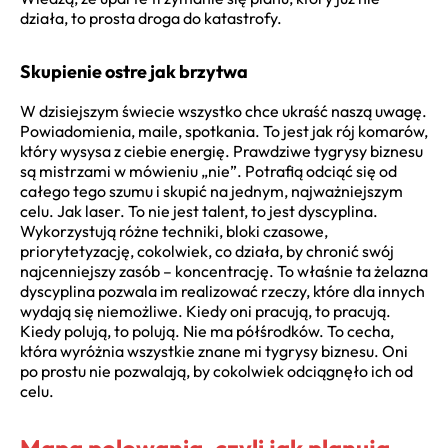
działa, to prosta droga do katastrofy.
Skupienie ostre jak brzytwa
W dzisiejszym świecie wszystko chce ukraść naszą uwagę.
Powiadomienia, maile, spotkania. To jest jak rój komarów,
który wysysa z ciebie energię. Prawdziwe tygrysy biznesu
są mistrzami w mówieniu „nie”. Potrafią odciąć się od
całego tego szumu i skupić na jednym, najważniejszym
celu. Jak laser. To nie jest talent, to jest dyscyplina.
Wykorzystują różne techniki, bloki czasowe,
priorytetyzację, cokolwiek, co działa, by chronić swój
najcenniejszy zasób – koncentrację. To właśnie ta żelazna
dyscyplina pozwala im realizować rzeczy, które dla innych
wydają się niemożliwe. Kiedy oni pracują, to pracują.
Kiedy polują, to polują. Nie ma półśrodków. To cecha,
która wyróżnia wszystkie znane mi tygrysy biznesu. Oni
po prostu nie pozwalają, by cokolwiek odciągnęło ich od
celu.
Mapa polowania, czyli jak planują