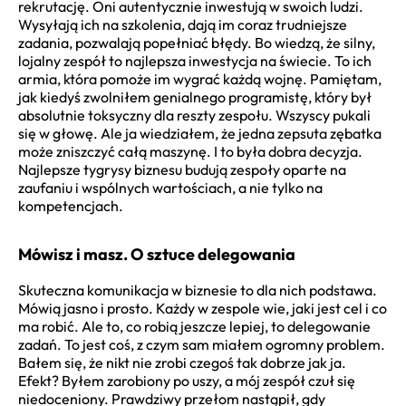
rekrutację. Oni autentycznie inwestują w swoich ludzi.
Wysyłają ich na szkolenia, dają im coraz trudniejsze
zadania, pozwalają popełniać błędy. Bo wiedzą, że silny,
lojalny zespół to najlepsza inwestycja na świecie. To ich
armia, która pomoże im wygrać każdą wojnę. Pamiętam,
jak kiedyś zwolniłem genialnego programistę, który był
absolutnie toksyczny dla reszty zespołu. Wszyscy pukali
się w głowę. Ale ja wiedziałem, że jedna zepsuta zębatka
może zniszczyć całą maszynę. I to była dobra decyzja.
Najlepsze tygrysy biznesu budują zespoły oparte na
zaufaniu i wspólnych wartościach, a nie tylko na
kompetencjach.
Mówisz i masz. O sztuce delegowania
Skuteczna komunikacja w biznesie to dla nich podstawa.
Mówią jasno i prosto. Każdy w zespole wie, jaki jest cel i co
ma robić. Ale to, co robią jeszcze lepiej, to delegowanie
zadań. To jest coś, z czym sam miałem ogromny problem.
Bałem się, że nikt nie zrobi czegoś tak dobrze jak ja.
Efekt? Byłem zarobiony po uszy, a mój zespół czuł się
niedoceniony. Prawdziwy przełom nastąpił, gdy