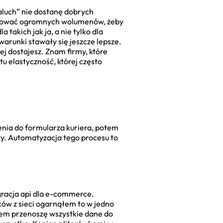
maluch” nie dostanę dobrych
arować ogromnych wolumenów, żeby
takich jak ja, a nie tylko dla
arunki stawały się jeszcze lepsze.
j dostajesz. Znam firmy, które
u elastyczność, której często
enia do formularza kuriera, potem
ły. Automatyzacja tego procesu to
egracja api dla e-commerce.
ków z sieci ogarnąłem to w jedno
iem przenoszę wszystkie dane do