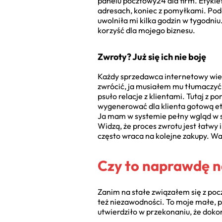
panelu pocztowy24 dla firm. Etykie
adresach, koniec z pomyłkami. Podo
uwolniła mi kilka godzin w tygodniu
korzyść dla mojego biznesu.
Zwroty? Już się ich nie boję
Każdy sprzedawca internetowy wie, ż
zwrócić, ja musiałem mu tłumaczyć,
psuło relacje z klientami. Tutaj z
wygenerować dla klienta gotową et
Ja mam w systemie pełny wgląd w sta
Widzą, że proces zwrotu jest łatwy 
często wraca na kolejne zakupy. W
Czy to naprawdę na
Zanim na stałe związałem się z poc
też niezawodności. To moje małe, p
utwierdziło w przekonaniu, że do