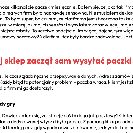
 może kilkanaście paczek miesięcznie. Bałem się, że jako taki “
dla małych firm była naprawdę sensowna. Nie musiałem dekl
To było super, bo czułem, że platforma jest stworzona także dla 
e, w miarę jak mój biznes rósł i wysyłałem coraz więcej, moje w
ejsze rabaty. To uczciwe podejście. Im więcej dajesz, tym więce
mowy pocztowy24 dla firm i też były bardzo zadowolone. Jest t
ój sklep zaczął sam wysyłać paczki
, ile czasu zjada ręczne przepisywanie danych. Adres z zamówi
Każdy błąd to potencjalny problem – paczka wraca, klient jest z
dla firm mi go dostarczył.
ady gry
. Dowiedziałem się, że istnieje coś takiego jak pocztowy24 int
lacja dedykowanej wtyczki była prosta. Z pomocą kilku poradni
 Od tamtej pory, gdy wpada nowe zamówienie, jednym kliknięc