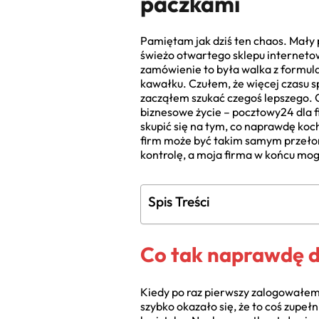
paczkami
Pamiętam jak dziś ten chaos. Mały 
świeżo otwartego sklepu internetow
zamówienie to była walka z formul
kawałku. Czułem, że więcej czasu s
zacząłem szukać czegoś lepszego. Cz
biznesowe życie – pocztowy24 dla fi
skupić się na tym, co naprawdę koc
firm może być takim samym przełom
kontrolę, a moja firma w końcu mo
Spis Treści
Co tak naprawdę da
Kiedy po raz pierwszy zalogowałem 
szybko okazało się, że to coś zupeł