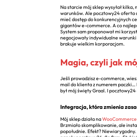
Na starcie mój sklep wysyłał kilka,
warunków. Ale pocztowy24 oferta 
mieć dostęp do konkurencyjnych cen. 
gigantów e-commerce. A co najlepsz
System sam proponował mi korzystni
negocjowały indywidualne warunki u
brakuje wielkim korporacjom.
Magia, czyli jak m
Jeśli prowadzisz e-commerce, wiesz
mail do klienta z numerem paczki… 
był mój święty Graal. I pocztowy24 
Integracja, która zmienia zas
Mój sklep działa na
WooCommerce
Brzmiało skomplikowanie, ale insta
popołudnie. Efekt? Niewiarygodny.