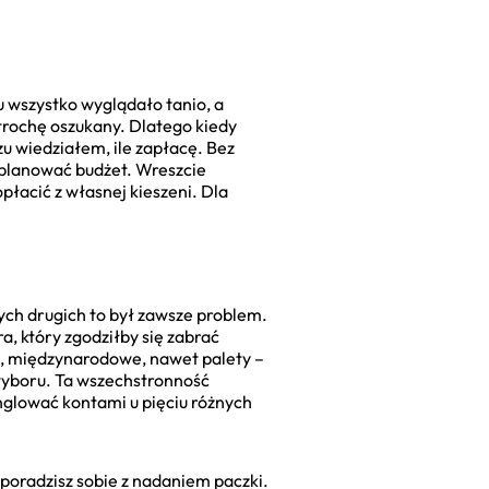
u wszystko wyglądało tanio, a
trochę oszukany. Dlatego kiedy
u wiedziałem, ile zapłacę. Bez
 planować budżet. Wreszcie
płacić z własnej kieszeni. Dla
ych drugich to był zawsze problem.
a, który zgodziłby się zabrać
e, międzynarodowe, nawet palety –
wyboru. Ta wszechstronność
nglować kontami u pięciu różnych
 poradzisz sobie z nadaniem paczki.