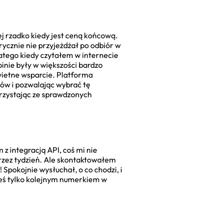
ej rzadko kiedy jest ceną końcową.
orycznie nie przyjeżdżał po odbiór w
atego kiedy czytałem w internecie
pinie były w większości bardzo
wietne wsparcie. Platforma
ków i pozwalając wybrać tę
orzystając ze sprawdzonych
 integracją API, coś mi nie
przez tydzień. Ale skontaktowałem
pokojnie wysłuchał, o co chodzi, i
teś tylko kolejnym numerkiem w