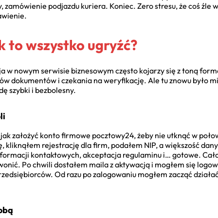
, zamówienie podjazdu kuriera. Koniec. Zero stresu, że coś źle w
awienie.
ak to wszystko ugryźć?
cja w nowym serwisie biznesowym często kojarzy się z toną form
ów dokumentów i czekania na weryfikację. Ale tu znowu było mi
ę szybki i bezbolesny.
li
 jak założyć konto firmowe pocztowy24, żeby nie utknąć w poło
, kliknąłem rejestrację dla firm, podałem NIP, a większość dany
formacji kontaktowych, akceptacja regulaminu i… gotowe. Całoś
onić. Po chwili dostałem maila z aktywacją i mogłem się logowa
przedsiębiorców. Od razu po zalogowaniu mogłem zacząć działa
Tobą