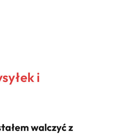
syłek i
estałem walczyć z