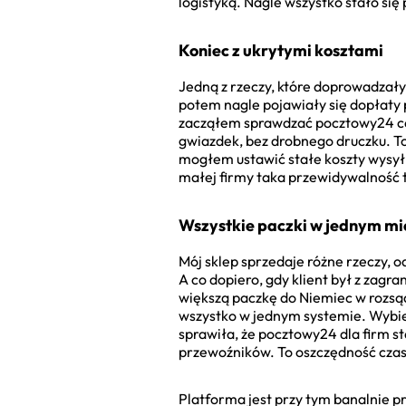
logistyką. Nagle wszystko stało się 
Koniec z ukrytymi kosztami
Jedną z rzeczy, które doprowadzały
potem nagle pojawiały się dopłaty 
zacząłem sprawdzać pocztowy24 cenn
gwiazdek, bez drobnego druczku. T
mogłem ustawić stałe koszty wysyłki
małej firmy taka przewidywalność t
Wszystkie paczki w jednym mie
Mój sklep sprzedaje różne rzeczy, 
A co dopiero, gdy klient był z zagr
większą paczkę do Niemiec w rozsą
wszystko w jednym systemie. Wybie
sprawiła, że pocztowy24 dla firm s
przewoźników. To oszczędność czasu,
Platforma jest przy tym banalnie pr