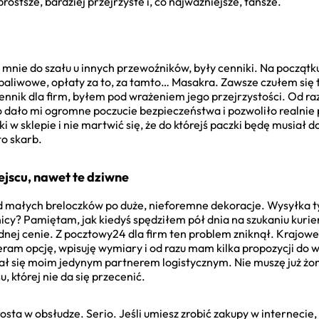
prostsze, bardziej przejrzyste i, co najważniejsze, tańsze.
 mnie do szału u innych przewoźników, były cenniki. Na początk
paliwowe, opłaty za to, za tamto… Masakra. Zawsze czułem się 
ik dla firm, byłem pod wrażeniem jego przejrzystości. Od raz
o dało mi ogromne poczucie bezpieczeństwa i pozwoliło realnie
 w sklepie i nie martwić się, że do którejś paczki będę musiał do
o skarb.
jscu, nawet te dziwne
od małych breloczków po duże, nieforemne dekoracje. Wysyłka t
anicy? Pamiętam, jak kiedyś spędziłem pół dnia na szukaniu kurier
dnej cenie. Z pocztowy24 dla firm ten problem zniknął. Krajow
ram opcję, wpisuję wymiary i od razu mam kilka propozycji do 
tał się moim jedynym partnerem logistycznym. Nie muszę już żo
 której nie da się przecenić.
osta w obsłudze. Serio. Jeśli umiesz zrobić zakupy w internecie,