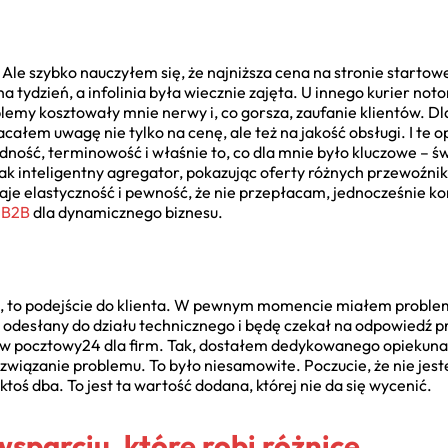
Ale szybko nauczyłem się, że najniższa cena na stronie startow
a tydzień, a infolinia była wiecznie zajęta. U innego kurier not
emy kosztowały mnie nerwy i, co gorsza, zaufanie klientów. Dl
całem uwagę nie tylko na cenę, ale też na jakość obsługi. I te o
dność, terminowość i właśnie to, co dla mnie było kluczowe – ś
jak inteligentny agregator, pokazując oferty różnych przewoźni
je elastyczność i pewność, że nie przepłacam, jednocześnie k
 B2B
dla dynamicznego biznesu.
, to podejście do klienta. W pewnym momencie miałem problem z
 odesłany do działu technicznego i będę czekał na odpowiedź 
 pocztowy24 dla firm. Tak, dostałem dedykowanego opiekuna! S
związanie problemu. To było niesamowite. Poczucie, że nie jes
toś dba. To jest ta wartość dodana, której nie da się wycenić.
wsparciu, które robi różnicę