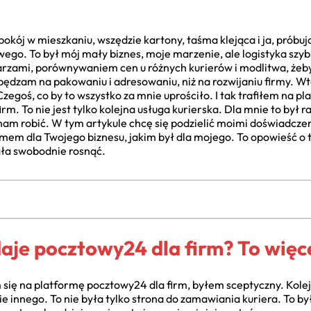
pokój w mieszkaniu, wszędzie kartony, taśma klejąca i ja, prób
ego. To był mój mały biznes, moje marzenie, ale logistyka szy
arzami, porównywaniem cen u różnych kurierów i modlitwa, żeby
pędzam na pakowaniu i adresowaniu, niż na rozwijaniu firmy. Wte
egoś, co by to wszystko za mnie uprościło. I tak trafiłem na p
rm. To nie jest tylko kolejna usługa kurierska. Dla mnie to był r
ham robić. W tym artykule chcę się podzielić moimi doświadczen
em dla Twojego biznesu, jakim był dla mojego. To opowieść o t
gła swobodnie rosnąć.
je pocztowy24 dla firm? To więce
się na platformę pocztowy24 dla firm, byłem sceptyczny. Kolejn
nie innego. To nie była tylko strona do zamawiania kuriera. To