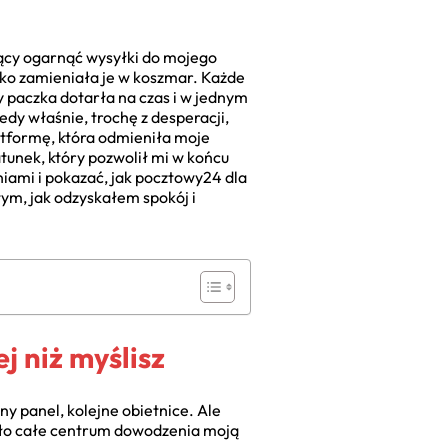
ujący ogarnąć wysyłki do mojego
bko zamieniała je w koszmar. Każde
 paczka dotarła na czas i w jednym
dy właśnie, trochę z desperacji,
latformę, która odmieniła moje
atunek, który pozwolił mi w końcu
iami i pokazać, jak pocztowy24 dla
ym, jak odzyskałem spokój i
j niż myślisz
y panel, kolejne obietnice. Ale
 było całe centrum dowodzenia moją