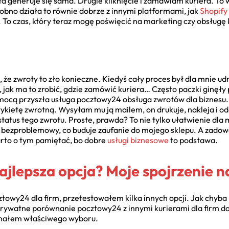
ta generuje się sama. Drugie kliknięcie i zamawiam kuriera. To 
bno działa to równie dobrze z innymi platformami, jak
Shopify
. To czas, który teraz mogę poświęcić na marketing czy obsługę 
e zwroty to zło konieczne. Kiedyś cały proces był dla mnie udrę
 jak ma to zrobić, gdzie zamówić kuriera… Często paczki ginęły 
 pomocą przyszła usługa pocztowy24 obsługa zwrotów dla biznesu
ykietę zwrotną. Wysyłam mu ją mailem, on drukuje, nakleja i 
tus tego zwrotu. Proste, prawda? To nie tylko ułatwienie dla mn
i bezproblemowy, co buduje zaufanie do mojego sklepu. A zadowol
arto o tym pamiętać, bo dobre
usługi biznesowe
to podstawa.
jlepsza opcja? Moje spojrzenie n
ztowy24 dla firm, przetestowałem kilka innych opcji. Jak chyba
rywatne porównanie pocztowy24 z innymi kurierami dla firm dało
konałem właściwego wyboru.