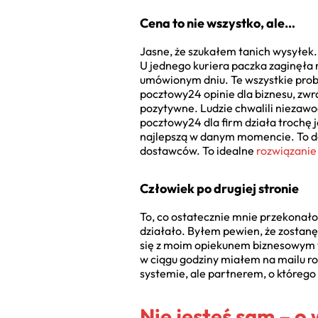
Cena to nie wszystko, ale…
Jasne, że szukałem tanich wysyłek. 
U jednego kuriera paczka zaginęła n
umówionym dniu. Te wszystkie probl
pocztowy24 opinie dla biznesu, zwra
pozytywne. Ludzie chwalili niezawo
pocztowy24 dla firm działa trochę 
najlepszą w danym momencie. To da
dostawców. To idealne
rozwiązanie
Człowiek po drugiej stronie
To, co ostatecznie mnie przekonało
działało. Byłem pewien, że zostanę
się z moim opiekunem biznesowym w
w ciągu godziny miałem na mailu ro
systemie, ale partnerem, o którego k
Nie jesteś sam – o 