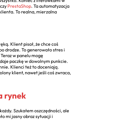
wszystko. Koniec z literówkami w
czy
PrestaShop
. Ta automatyzacja
klienta. To realna, mierzalna
ką. Klient pisał, że chce coś
po drodze. To generowało stres i
. Teraz w panelu mogę
oddaje paczkę w dowolnym punkcie.
ie. Klienci też to doceniają.
ony klient, nawet jeśli coś zwraca,
a rynek
 każdy. Szukałem oszczędności, ale
 mi jasny obraz sytuacji i