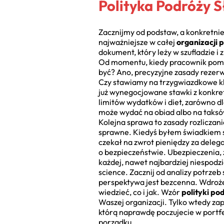
Polityka Podróży 
Zacznijmy od podstaw, a konkretnie 
najważniejsze w całej
organizacji
dokument, który leży w szufladzie i
Od momentu, kiedy pracownik pomyśl
być? Ano, precyzyjne zasady rezerwa
Czy stawiamy na trzygwiazdkowe kla
już wynegocjowane stawki z konkret
limitów wydatków i diet, zarówno dla
może wydać na obiad albo na taksów
Kolejna sprawa to zasady rozliczan
sprawne. Kiedyś byłem świadkiem sy
czekał na zwrot pieniędzy za deleg
o bezpieczeństwie. Ubezpieczenia, 
każdej, nawet najbardziej niespodzie
science. Zacznij od analizy potrze
perspektywa jest bezcenna. Wdroże
wiedzieć, co i jak. Wzór
polityki p
Waszej organizacji. Tylko wtedy za
którą naprawdę poczujecie w portf
porządku.