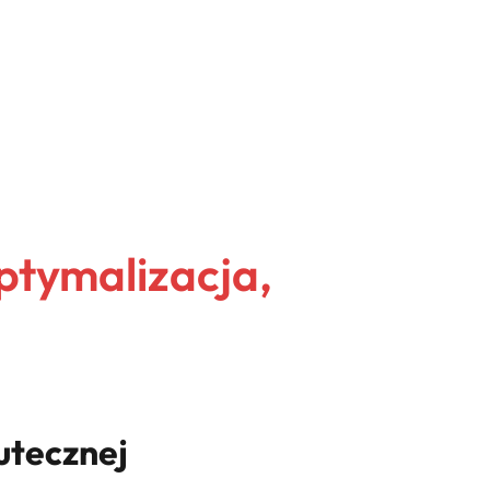
ptymalizacja,
utecznej