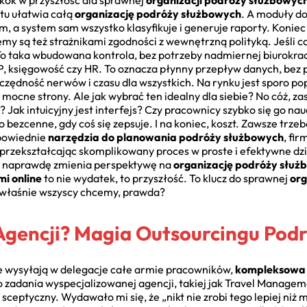
kok w przyszłość dla sprawnej
organizacji podróży służbowyc
tu ułatwia całą
organizację podróży służbowych
. A moduły d
, a system sam wszystko klasyfikuje i generuje raporty. Koniec
y są też strażnikami zgodności z wewnętrzną polityką. Jeśli coś 
To taka wbudowana kontrola, bez potrzeby nadmiernej biurokrac
 ERP, księgowość czy HR. To oznacza płynny przepływ danych, b
szczędność nerwów i czasu dla wszystkich. Na rynku jest sporo p
mocne strony. Ale jak wybrać ten idealny dla siebie? No cóż, za
 Jak intuicyjny jest interfejs? Czy pracownicy szybko się go nau
to bezcenne, gdy coś się zepsuje. I na koniec, koszt. Zawsze tr
dpowiednie
narzędzia do planowania podróży służbowych
, fi
 przekształcając skomplikowany proces w proste i efektywne dzia
o naprawdę zmienia perspektywę na
organizację podróży służ
i online
to nie wydatek, to przyszłość. To klucz do sprawnej
org
o właśnie wszyscy chcemy, prawda?
Agencji? Magia Outsourcingu Pod
óre wysyłają w delegacje całe armie pracowników,
kompleksowa 
 zadania wyspecjalizowanej agencji, takiej jak Travel Manage
sceptyczny. Wydawało mi się, że „nikt nie zrobi tego lepiej niż m