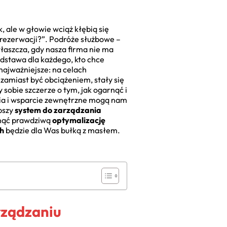
, ale w głowie wciąż kłębią się
ł rezerwacji?”. Podróże służbowe –
właszcza, gdy nasza firma nie ma
dstawa dla każdego, kto chce
najważniejsze: na celach
 zamiast być obciążeniem, stały się
sobie szczerze o tym, jak ogarnąć i
ędzia i wsparcie zewnętrzne mogą nam
pszy
system do zarządzania
ągnąć prawdziwą
optymalizację
h
będzie dla Was bułką z masłem.
rządzaniu