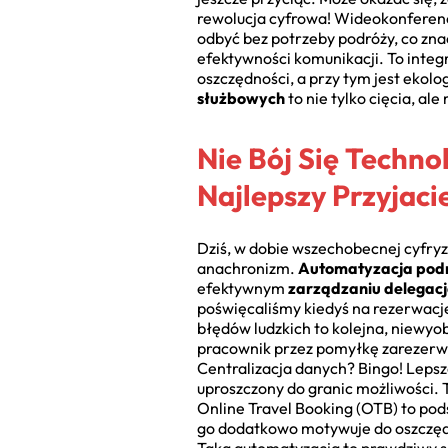
rewolucja cyfrowa! Wideokonferencj
odbyć bez potrzeby podróży, co z
efektywności komunikacji. To inte
oszczędności, a przy tym jest ekol
służbowych
to nie tylko cięcia, a
Nie Bój Się Techno
Najlepszy Przyjaci
Dziś, w dobie wszechobecnej cyfryza
anachronizm.
Automatyzacja pod
efektywnym
zarządzaniu delegac
poświęcaliśmy kiedyś na rezerwacj
błędów ludzkich to kolejna, niewyo
pracownik przez pomyłkę zarezerwow
Centralizacja danych? Bingo! Lepsza
uproszczony do granic możliwości. 
Online Travel Booking (OTB) to pod
go dodatkowo motywuje do oszczęd