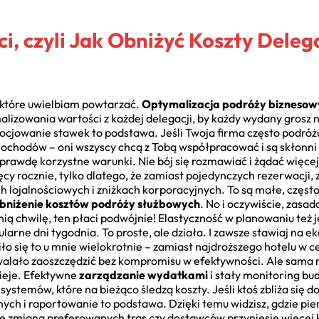
, czyli Jak Obniżyć Koszty Delega
, które uwielbiam powtarzać.
Optymalizacja podróży biznesow
lizowania wartości z każdej delegacji, by każdy wydany grosz nap
gocjowanie stawek to podstawa. Jeśli Twoja firma często podróżu
mochodów – oni wszyscy chcą z Tobą współpracować i są skłonn
awdę korzystne warunki. Nie bój się rozmawiać i żądać więcej! 
ięcy rocznie, tylko dlatego, że zamiast pojedynczych rezerwacji
lojalnościowych i zniżkach korporacyjnych. To są małe, często n
bniżenie kosztów podróży służbowych
. No i oczywiście, zasa
ią chwilę, ten płaci podwójnie! Elastyczność w planowaniu też je
larne dni tygodnia. To proste, ale działa. I zawsze stawiaj na eko
ło się to u mnie wielokrotnie – zamiast najdroższego hotelu w c
alało zaoszczędzić bez kompromisu w efektywności. Ale sama n
zieje. Efektywne
zarządzanie wydatkami
i stały monitoring bu
 systemów, które na bieżąco śledzą koszty. Jeśli ktoś zbliża się do
nych i raportowanie to podstawa. Dzięki temu widzisz, gdzie pie
że zmiana preferowanych tras czy dostawców przyniesie więcej ko