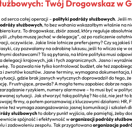
Służbowych: Twój Drogowskaz w G
od serca całej operacji –
polityki podróży służbowych
. Jeśli 
 podróży służbowych
, to bez wahania wskazałbym właśnie na nią.
 zbiera kurz. To drogowskaz, zbiór zasad, który reguluje absolut
i „chyba muszę jechać w delegację”, aż po rozliczenie ostatn
cji, oczywiście. Jakie linie lotnicze preferujemy? Czy są jakieś
syki, czy pozwalamy na odrobinę luksusu, jeśli to wlicza się w
nymi dostawcami? To są pytania, na które polityka musi odpowi
 delegacji krajowych, jak i tych zagranicznych. Jasno i wyraźnie,
kę. To pozwala nie tylko kontrolować budżet, ale też zapobie
ia i zwrotów kosztów. Jasne terminy, wymagana dokumentacja, b
tuacji, gdzie brak jasnych wytycznych doprowadził do tego, że
ację. Frustrujące, prawda? A mogła temu zapobiec dobrze napis
zarządzanie ryzykiem, numery alarmowe – to musi być w polityce
wanej sytuacji. Jak stworzyć taką politykę? No cóż, nie jest to b
b swojej firmy, a potem porozmawiaj z kluczowymi działami: HR,
nie też wymaga zaangażowania: jasnej komunikacji i szkoleń d
odróży służbowych
to dobry punkt wyjścia, ale pamiętaj, żeby do
pewnicie spójność i efektywność w
organizacji podróży służbo
elu i zadowoleniu zespołu. Tak przygotowana
organizacja podr