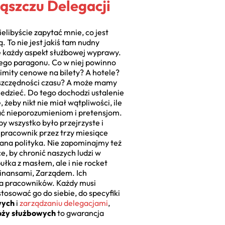
ąszczu Delegacji
mielibyście zapytać mnie, co jest
 To nie jest jakiś tam nudny
nie każdy aspekt służbowej wyprawy.
iego paragonu. Co w niej powinno
 limity cenowe na bilety? A hotele?
 oszczędności czasu? A może mamy
edzieć. Do tego dochodzi ustalenie
 żeby nikt nie miał wątpliwości, ile
gać nieporozumieniom i pretensjom.
y wszystko było przejrzyste i
 pracownik przez trzy miesiące
ana polityka. Nie zapominajmy też
, by chronić naszych ludzi w
ułka z masłem, ale i nie rocket
 Finansami, Zarządem. Ich
la pracowników. Każdy musi
stosować go do siebie, do specyfiki
wych
i
zarządzaniu delegacjami
,
óży służbowych
to gwarancja