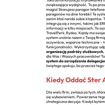
Taka automatyzacja to prawdziwy s
zwiększająca wydajność. To po pros
magia! Skanujesz paragon telefonem
paragonów na dnie torebki! Te system
zanim ktoś narobi sobie kłopotów. 
integrują się z innymi, takimi jak
informacji w kilku miejscach. To o
TravelPerk, Rydoo. Każdy ma swoje 
system urośnie razem z Twoją firmą?
oczywiście, wsparcie techniczne – 
funkcjonalności. Wykorzystując o
organizację podróży służbowych
,
dla Was i Waszych pracowników! T
system do zarządzania delegacjam
świętego spokoju, bo przecież teg
Kiedy Oddać Ster 
Dla wielu firm, zwłaszcza tych, kt
się wybawieniem. Powierzenie tego
strategiczna decyzja. Kiedyś byłem 