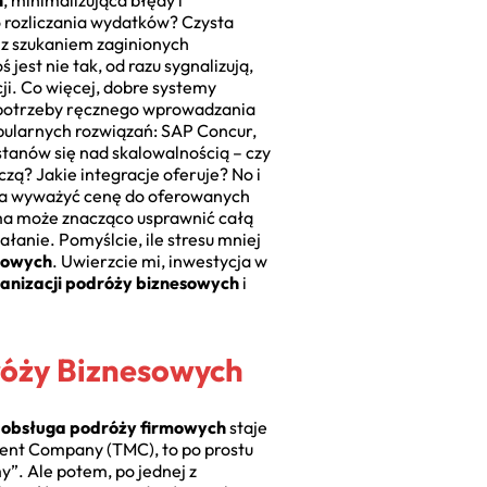
h
, minimalizująca błędy i
o rozliczania wydatków? Czysta
 z szukaniem zaginionych
jest nie tak, od razu sygnalizują,
ji. Co więcej, dobre systemy
ez potrzeby ręcznego wprowadzania
opularnych rozwiązań: SAP Concur,
stanów się nad skalowalnością – czy
czą? Jakie integracje oferuje? No i
zeba wyważyć cenę do oferowanych
rma może znacząco usprawnić całą
łanie. Pomyślcie, ile stresu mniej
bowych
. Uwierzcie mi, inwestycja w
anizacji podróży biznesowych
i
róży Biznesowych
obsługa podróży firmowych
staje
ment Company (TMC), to po prostu
y”. Ale potem, po jednej z