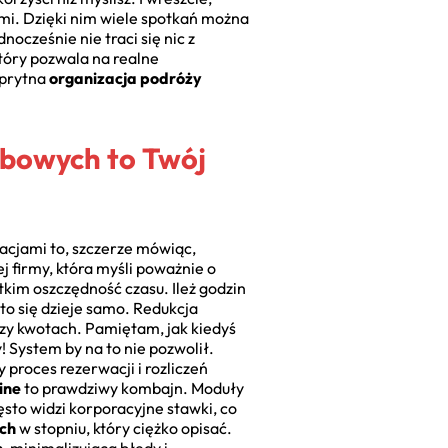
ami. Dzięki nim wiele spotkań można
ednocześnie nie traci się nic z
który pozwala na realne
sprytna
organizacja podróży
żbowych to Twój
gacjami to, szczerze mówiąc,
ej firmy, która myśli poważnie o
kim oszczędność czasu. Ileż godzin
o się dzieje samo. Redukcja
czy kwotach. Pamiętam, jak kiedyś
 System by na to nie pozwolił.
 proces rezerwacji i rozliczeń
ine
to prawdziwy kombajn. Moduły
sto widzi korporacyjne stawki, co
ch
w stopniu, który ciężko opisać.