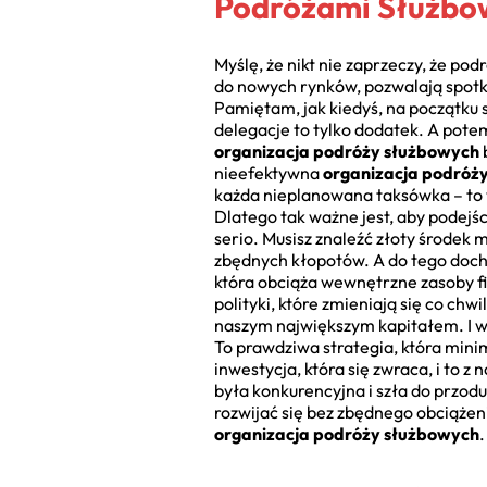
Podróżami Służbo
Myślę, że nikt nie zaprzeczy, że po
do nowych rynków, pozwalają spotka
Pamiętam, jak kiedyś, na początku 
delegacje to tylko dodatek. A potem
organizacja podróży służbowych
nieefektywna
organizacja podróż
każda nieplanowana taksówka – to w
Dlatego tak ważne jest, aby podejś
serio. Musisz znaleźć złoty środek
zbędnych kłopotów. A do tego dochod
która obciąża wewnętrzne zasoby f
polityki, które zmieniają się co chw
naszym największym kapitałem. I w
To prawdziwa strategia, która minim
inwestycja, która się zwraca, i to z
była konkurencyjna i szła do przodu.
rozwijać się bez zbędnego obciążeni
organizacja podróży służbowych
.