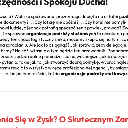
czędności i Spokoju Ducha!
uczucia? Walizka spakowana, prezentacja dopięta na ostatni guzik
 dokumenty?”, „Czy lot się nie opóźni?”, „Czy hotel nie pomyli
nowi ludzie, a jednak potrafią spędzać sen z powiek, prawda? Z
ę, że sprawna
organizacja podróży służbowych
to absolutna po
iedy ten chaos logistyczny znika, możemy skupić się na tym, co 
na zarabianiu. Ale jak to osiągnąć? Jak sprawić, żeby delegacje,
 firmy? No cóż, właśnie o tym będzie ten przewodnik. Pogadamy 
ak zaoszczędzić realne pieniądze i co najważniejsze, jakie narz
tania, takie jak to, jak stworzyć dobrą politykę, wybrać najle
 prostu rzucić to wszystko w ręce profesjonalnej agencji, by osi
e się, bo po tym tekście, każda
organizacja podróży służbowyc
nia Się w Zysk? O Skutecznym Za