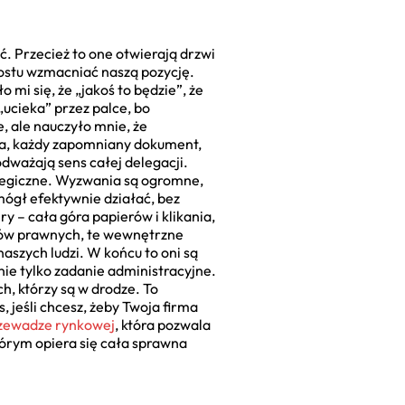
ąć. Przecież to one otwierają drzwi
rostu wzmacniać naszą pozycję.
mi się, że „jakoś to będzie”, że
„ucieka” przez palce, bo
, ale nauczyło mnie, że
ja, każdy zapomniany dokument,
dważają sens całej delegacji.
tegiczne. Wyzwania są ogromne,
mógł efektywnie działać, bez
y – cała góra papierów i klikania,
isów prawnych, te wewnętrzne
naszych ludzi. W końcu to oni są
nie tylko zadanie administracyjne.
h, którzy są w drodze. To
s, jeśli chcesz, żeby Twoja firma
zewadze rynkowej
, która pozwala
którym opiera się cała sprawna