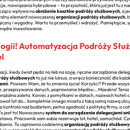
e, rozwiązania hybrydowe – to przyszłość, która już jest tu z n
nacząco wpływa na
obniżenie kosztów podróży służbowych
, a j
gralny element nowoczesnej
organizacji podróży służbowych
, 
ogiczny i wygodny. Warto to przemyśleć i wdrożyć. Pamiętajcie, 
le mądre inwestowanie.
logii! Automatyzacja Podróży Słu
el
cji, kiedy świat pędzi na łeb na szyję, ręczne zarządzanie dele
róży służbowych
to już nie luksus, a wręcz konieczność dla każd
jami
. Powiem Wam, że to zmienia życie! Korzyści? Przede wszyst
e, przepisywanie danych, poprawianie błędów… Masakra! Teraz t
brażalna zaleta. Koniec z pomyłkami w datach, nazwach hoteli 
ał lot do… kompletnie innego miasta z taką samą nazwą ulicy!
 kontrola nad budżetem, pełna zgodność z polityką firmy, a cały
To jest to! Nowoczesny
system do zarządzania delegacjami onl
stawa. Pracownik sam sobie rezerwuje lot, hotel, samochód. Czę
zania. To usprawnia codzienną
organizację podróży służbowy