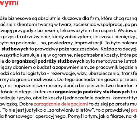
wymi
dróże biznesowe są absolutnie kluczowe dla firm, które chcą rosn
ć się z klientami twarzą w twarz, zacieśniać współpracę, po p
swojej przygody z biznesem, lekceważyłem ten aspekt. Wydawało 
 przyszło otrzeźwienie, kiedy zobaczyłem, ile czasu i pieniędzy 
była na poziomie… no, powiedzmy, improwizacji. To było bolesne
y służbowych
to prawdziwy pożeracz zasobów. Każda zła decyz
szystko kumuluje się w ogromne, niepotrzebne koszty, które po
cie do
organizacji podróży służbowych
było metodyczne i stra
 między dbaniem o budżet a zapewnieniem, że pracownik będzie 
zi cała ta logistyka – rezerwacje, wizy, ubezpieczenia, transfer
irmy do granic możliwości. Do tego dochodzi ten gąszcz przep
ilę, no i najważniejsze: musimy dbać o bezpieczeństwo i komfort 
łaśnie dlatego skuteczna
organizacja podróży służbowych
to 
alizuje ryzyko, obniża koszty i jednocześnie podnosi komfort tyc
 nawiązką. Dobre
zarządzanie delegacjami
to dzisiaj po prostu mu
 To nie jest już tylko o „załatwianiu biletów”, to o prawdziwej
pr
a finansowego i operacyjnego. Pomyśl o tym, jak o filarze, na 