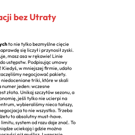
cji bez Utraty
ych
to nie tylko bezmyślne cięcie
rawdę się liczył i przynosił zyski.
je, masz asa w rękawie! Linie
i do ustępstw. Podpisując umowy
Kiedyś, w mniejszej firmie, udało
, zaczęliśmy negocjować pakiety.
iedoceniane triki, które w skali
da numer jeden: wczesne
st złota. Unikaj szczytów sezonu, a
nomię, jeśli tylko nie ucierpi na
entrum, wybieraliśmy nieco tańszy,
egocjacja to nie wszystko. Trzeba
dżetu to absolutny must-have.
 limitu, system od razu daje znać. To
niądze uciekają i gdzie można
rzyści niż myślisz. I wreszcie,