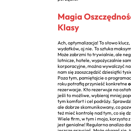
Magia Oszczędności
Klasy
Ach, optymalizacja! To słowo klucz
wydatków, oj nie. To sztuka maksyma
Może zabrzmi to trywialnie, ale ne
lotnicze, hotele, wypożyczalnie sa
korporacyjne, można wywalczyć napr
nam się zaoszczędzić dziesiątki tys
Poza tym, pamiętajcie o programach 
roku potrafią przynieść konkretne
o
rezerwacje. Kto rezerwuje na ostatn
jeśli to możliwe, wybieraj mniej popu
tym komfort i cel podróży. Sprawdzi
ale dobrze skomunikowany, co pozw
też mieć kontrolę nad tym, co się d
Wiele firm, w tym i moja, korzysta z
jest genialne! Regularna analiza da
jeszcze przyciąć. Może okazać się, 