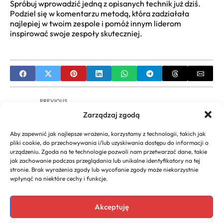
Spróbuj wprowadzić jedną z opisanych technik już dziś.
Podziel się w komentarzu metodą, która zadziałała
najlepiej w twoim zespole i pomóż innym liderom
inspirować swoje zespoły skuteczniej.
PREVIOUS
Zarządzaj zgodą
Jak znaleźć rzetelne opinie o firmie, którą
wybierasz?
Aby zapewnić jak najlepsze wrażenia, korzystamy z technologii, takich jak
pliki cookie, do przechowywania i/lub uzyskiwania dostępu do informacji o
NEXT
urządzeniu. Zgoda na te technologie pozwoli nam przetwarzać dane, takie
jak zachowanie podczas przeglądania lub unikalne identyfikatory na tej
Firma a podatki: Jak uniknąć nieprzyjemnych
stronie. Brak wyrażenia zgody lub wycofanie zgody może niekorzystnie
niespodzianek?
wpłynąć na niektóre cechy i funkcje.
Akceptuję
Copyright 2026. All rights