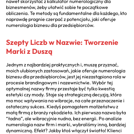
nawet skorzystać z kalkulator numerologiczny dla
biznesmenów, żeby ułatwić sobie te początkowe
obliczenia. Te metody są fundamentalne dla każdego, kto
naprawdę pragnie czerpać z potencjału, jaki oferuje
numerologia biznesu dla przedsiębiorców.
Szepty Liczb w Nazwie: Tworzenie
Marki z Duszą
Jednym z najbardziej praktycznych i, muszę przyznać,
moich ulubionych zastosowań, jakie oferuje numerologia
biznesu dla przedsiębiorców, jest jej niezastąpiona rola w
procesie brandingowym i nazewnictwie. Wybór tej
optymalnej nazwy firmy przestaje być tylko kwestią
estetyki czy mody. Staje się strategiczną decyzją, która
ma moc wpływania na wibracje, na całe przeznaczenie i
ostateczny sukces. Kiedyś pomagałem małżeństwu z
małą firmą z branży rękodzieła. Ich pierwsza nazwa była
“ładna”, ale wibracyjnie nudna, bez energii. Po analizie
numerologia nazw firm i marki, wybraliśmy inną, bardziej
dynamiczną. Efekt? Jakby ktoś włączył światło! Klienci