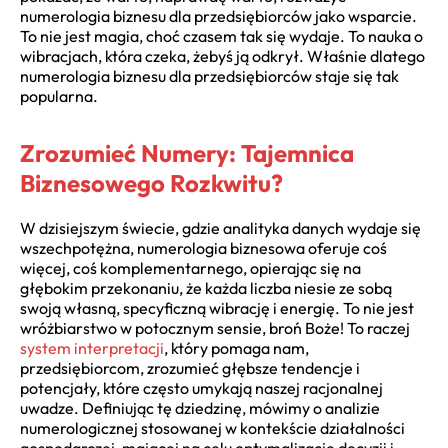
numerologia biznesu dla przedsiębiorców jako wsparcie.
To nie jest magia, choć czasem tak się wydaje. To nauka o
wibracjach, która czeka, żebyś ją odkrył. Właśnie dlatego
numerologia biznesu dla przedsiębiorców staje się tak
popularna.
Zrozumieć Numery: Tajemnica
Biznesowego Rozkwitu?
W dzisiejszym świecie, gdzie analityka danych wydaje się
wszechpotężna, numerologia biznesowa oferuje coś
więcej, coś komplementarnego, opierając się na
głębokim przekonaniu, że każda liczba niesie ze sobą
swoją własną, specyficzną wibrację i energię. To nie jest
wróżbiarstwo w potocznym sensie, broń Boże! To raczej
system interpretacji
, który pomaga nam,
przedsiębiorcom, zrozumieć głębsze tendencje i
potencjały, które często umykają naszej racjonalnej
uwadze. Definiując tę dziedzinę, mówimy o analizie
numerologicznej stosowanej w kontekście działalności
gospodarczej, mającej na celu optymalizację decyzji i