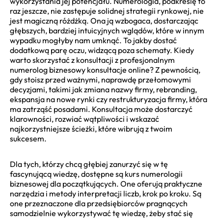
wykorzystania jej potencjału. Numerologia, podkreślę to
raz jeszcze, nie zastępuje solidnej strategii rynkowej, nie
jest magiczną różdżką. Ona ją wzbogaca, dostarczając
głębszych, bardziej intuicyjnych wglądów, które w innym
wypadku mogłyby nam umknąć. To jakby dostać
dodatkową parę oczu, widzącą poza schematy. Kiedy
warto skorzystać z konsultacji z profesjonalnym
numerolog biznesowy konsultacje online? Z pewnością,
gdy stoisz przed ważnymi, naprawdę przełomowymi
decyzjami, takimi jak zmiana nazwy firmy, rebranding,
ekspansja na nowe rynki czy restrukturyzacja firmy, która
ma zatrząść posadami. Konsultacja może dostarczyć
klarowności, rozwiać wątpliwości i wskazać
najkorzystniejsze ścieżki, które wibrują z twoim
sukcesem.
Dla tych, którzy chcą głębiej zanurzyć się w tę
fascynującą wiedzę, dostępne są kurs numerologii
biznesowej dla początkujących. One oferują praktyczne
narzędzia i metody interpretacji liczb, krok po kroku. Są
one przeznaczone dla przedsiębiorców pragnących
samodzielnie wykorzystywać tę wiedzę, żeby stać się