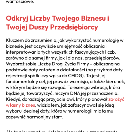
wartościowe.
Odkryj Liczby Twojego Biznesu i
Twojej Duszy Przedsiębiorcy
Kluczem do zrozumienia, jak wykorzystać numerologię w
biznesie, jest oczywiście umiejętność obliczania i
interpretowania tych wszystkich fascynujących liczb,
zarówno dla samej firmy, jak i dla nas, przedsiębiorców.
Wyobraź sobie Liczbę Drogi Życia Firmy – obliczaną na
podstawie daty założenia działalności (na przykład daty
rejestracji spółki czy wpisu do CEIDG). To jest jej
fundamentalny cel, jej prawdziwa misja, a także kierunek,
w którym będzie się rozwijać. To esencja wibracji, która
będzie jej towarzyszyć, niczym DNA jej przeznaczenia.
Kiedyś, doradzając przyjacielowi, który planował
założyć
własny biznes
, widziałem, jak zafascynował się ideą
wyboru idealnej daty, która w numerologii miała mu
zapewnić harmonijny start.
Ale to nie wszystko! Kolejna niezwykle ważna miara to