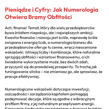
Pieniądze i Cyfry: Jak Numerologia
Otwiera Bramy Obfitości
Ach, finanse! Temat, który dla wielu przedsiębiorców
bywa źródłem niepokoju, ale i największych ambicji.
Kwestia finansów i rozwoju jest ściśle, naprawdę ściśle
związana z energią liczb, a numerologia biznesu dla
przedsiębiorców oferuje tu cenne, wręcz nieocenione
wskazówki. Istnieją liczby i kombinacje, które naturalnie
sprzyjają obfitości i wzrostowi finansowemu, a ich
świadome wykorzystanie może, bez dwóch zdań,
przyczynić się do prawdziwej prosperity. To trochę jak
tuningowanie silnika – nie zmieniasz go, ale sprawiasz, że
pracuje efektywniej.
Numerologiczne wskazówki dotyczące inwestycji,
oszczędności i zarządzania kapitałem pomagają
podejmować decyzje, które są zgodne z wibracyjnym
profilem firmy, z jej naturalnym przepływem energii.
Kreowanie środowiska sprzyjającego sukcesowi to także