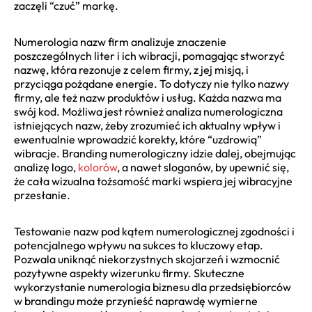
zaczęli “czuć” markę.
Numerologia nazw firm analizuje znaczenie
poszczególnych liter i ich wibracji, pomagając stworzyć
nazwę, która rezonuje z celem firmy, z jej misją, i
przyciąga pożądane energie. To dotyczy nie tylko nazwy
firmy, ale też nazw produktów i usług. Każda nazwa ma
swój kod. Możliwa jest również analiza numerologiczna
istniejących nazw, żeby zrozumieć ich aktualny wpływ i
ewentualnie wprowadzić korekty, które “uzdrowią”
wibracje. Branding numerologiczny idzie dalej, obejmując
analizę logo,
kolorów
, a nawet sloganów, by upewnić się,
że cała wizualna tożsamość marki wspiera jej wibracyjne
przesłanie.
Testowanie nazw pod kątem numerologicznej zgodności i
potencjalnego wpływu na sukces to kluczowy etap.
Pozwala uniknąć niekorzystnych skojarzeń i wzmocnić
pozytywne aspekty wizerunku firmy. Skuteczne
wykorzystanie numerologia biznesu dla przedsiębiorców
w brandingu może przynieść naprawdę wymierne