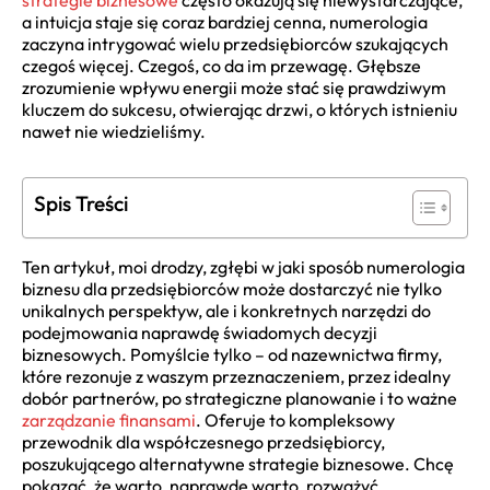
strategie biznesowe
często okazują się niewystarczające,
a intuicja staje się coraz bardziej cenna, numerologia
zaczyna intrygować wielu przedsiębiorców szukających
czegoś więcej. Czegoś, co da im przewagę. Głębsze
zrozumienie wpływu energii może stać się prawdziwym
kluczem do sukcesu, otwierając drzwi, o których istnieniu
nawet nie wiedzieliśmy.
Spis Treści
Ten artykuł, moi drodzy, zgłębi w jaki sposób numerologia
biznesu dla przedsiębiorców może dostarczyć nie tylko
unikalnych perspektyw, ale i konkretnych narzędzi do
podejmowania naprawdę świadomych decyzji
biznesowych. Pomyślcie tylko – od nazewnictwa firmy,
które rezonuje z waszym przeznaczeniem, przez idealny
dobór partnerów, po strategiczne planowanie i to ważne
zarządzanie finansami
. Oferuje to kompleksowy
przewodnik dla współczesnego przedsiębiorcy,
poszukującego alternatywne strategie biznesowe. Chcę
pokazać, że warto, naprawdę warto, rozważyć