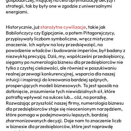
strategii, tak by były one w zgodzie z uniwersalnymi
energiami.
Historycznie, już
starożytne cywilizacje
, takie jak
Babilończycy czy Egipcjanie, a potem Pitagorejczycy,
przypisywały liczbom symboliczne, wręcz mistyczne
znaczenie. Ich wpływ na losy przedsięwzięć, na
powodzenie władców i budowanie imperiów, był badany z
niezwykłą precyzją. Dziś, my, współcześni przedsiębiorcy,
sięgamy po numerologia biznesu dla przedsiębiorców nie
tylko z czystej ciekawości, ale również w poszukiwaniu
realnej przewagi konkurencyjnej, wsparcia dla naszej
intuicji i inspiracji do kreowania bardziej spójnych,
prosperujących modeli biznesowych. To jest sposób na
dotknięcie, zrozumienie tych niewidzialnych sił, które
potrafią wpływać na sukces lub… cóż, na porażkę.
Rozważając przyszłość naszej firmy, numerologia biznesu
dla przedsiębiorców staje się nieocenionym narzędziem,
które pomaga w podejmowaniu lepszych, bardziej
zharmonizowanych decyzji. Daje nam to znaczenie liczb
w biznesie dla przedsiębiorców, które jest naprawdę