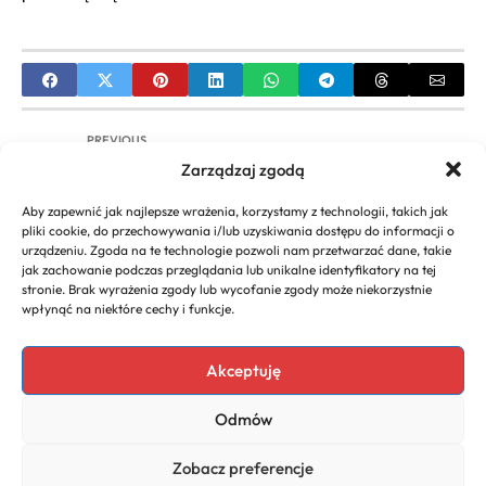
PREVIOUS
Zarządzaj zgodą
InPost dla firm – Przewodnik po Usługach
Kurierskich i Logistyce E-commerce
Aby zapewnić jak najlepsze wrażenia, korzystamy z technologii, takich jak
pliki cookie, do przechowywania i/lub uzyskiwania dostępu do informacji o
NEXT
urządzeniu. Zgoda na te technologie pozwoli nam przetwarzać dane, takie
jak zachowanie podczas przeglądania lub unikalne identyfikatory na tej
Strategie Innowacji w Biznesie: Wdrażanie i
stronie. Brak wyrażenia zgody lub wycofanie zgody może niekorzystnie
Przewaga Konkurencyjna
wpłynąć na niektóre cechy i funkcje.
Akceptuję
Copyright 2026. All rights
Polecany program do
Odmów
reserved powered by
faktur
biznescenter.eu
Polityka
Zobacz preferencje