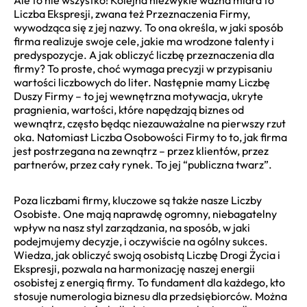
Liczba Ekspresji, zwana też Przeznaczenia Firmy,
wywodząca się z jej nazwy. To ona określa, w jaki sposób
firma realizuje swoje cele, jakie ma wrodzone talenty i
predyspozycje. A jak obliczyć liczbę przeznaczenia dla
firmy? To proste, choć wymaga precyzji w przypisaniu
wartości liczbowych do liter. Następnie mamy Liczbę
Duszy Firmy – to jej wewnętrzna motywacja, ukryte
pragnienia, wartości, które napędzają biznes od
wewnątrz, często będąc niezauważalne na pierwszy rzut
oka. Natomiast Liczba Osobowości Firmy to to, jak firma
jest postrzegana na zewnątrz – przez klientów, przez
partnerów, przez cały rynek. To jej “publiczna twarz”.
Poza liczbami firmy, kluczowe są także nasze Liczby
Osobiste. One mają naprawdę ogromny, niebagatelny
wpływ na nasz styl zarządzania, na sposób, w jaki
podejmujemy decyzje, i oczywiście na ogólny sukces.
Wiedza, jak obliczyć swoją osobistą Liczbę Drogi Życia i
Ekspresji, pozwala na harmonizację naszej energii
osobistej z energią firmy. To fundament dla każdego, kto
stosuje numerologia biznesu dla przedsiębiorców. Można