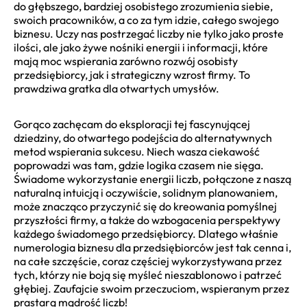
do głębszego, bardziej osobistego zrozumienia siebie,
swoich pracowników, a co za tym idzie, całego swojego
biznesu. Uczy nas postrzegać liczby nie tylko jako proste
ilości, ale jako żywe nośniki energii i informacji, które
mają moc wspierania zarówno rozwój osobisty
przedsiębiorcy, jak i strategiczny wzrost firmy. To
prawdziwa gratka dla otwartych umysłów.
Gorąco zachęcam do eksploracji tej fascynującej
dziedziny, do otwartego podejścia do alternatywnych
metod wspierania sukcesu. Niech wasza ciekawość
poprowadzi was tam, gdzie logika czasem nie sięga.
Świadome wykorzystanie energii liczb, połączone z naszą
naturalną intuicją i oczywiście, solidnym planowaniem,
może znacząco przyczynić się do kreowania pomyślnej
przyszłości firmy, a także do wzbogacenia perspektywy
każdego świadomego przedsiębiorcy. Dlatego właśnie
numerologia biznesu dla przedsiębiorców jest tak cenna i,
na całe szczęście, coraz częściej wykorzystywana przez
tych, którzy nie boją się myśleć nieszablonowo i patrzeć
głębiej. Zaufajcie swoim przeczuciom, wspieranym przez
prastarą mądrość liczb!