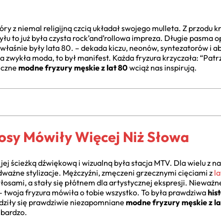
ry z niemal religijną czcią układał swojego mulleta. Z przodu k
tyłu to już była czysta rock’and’rollowa impreza. Długie pasma o
właśnie były lata 80. – dekada kiczu, neonów, syntezatorów i a
 zwykła moda, to był manifest. Każda fryzura krzyczała: “Patrz
niczne
modne fryzury męskie z lat 80
wciąż nas inspirują.
łosy Mówiły Więcej Niż Słowa
 jej ścieżką dźwiękową i wizualną była stacja MTV. Dla wielu z na
odważne stylizacje. Mężczyźni, zmęczeni grzecznymi cięciami z
la
łosami, a stały się płótnem dla artystycznej ekspresji. Nieważ
– twoja fryzura mówiła o tobie wszystko. To była prawdziwa
his
dziły się prawdziwie niezapomniane
modne fryzury męskie z la
 bardzo.