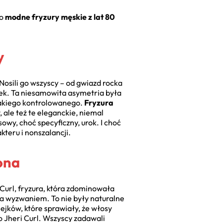
zo
modne fryzury męskie z lat 80
y
 Nosili go wszyscy – od gwiazd rocka
jek. Ta niesamowita asymetria była
 takiego kontrolowanego.
Fryzura
ale też te eleganckie, niemal
owy, choć specyficzny, urok. I choć
kteru i nonszalancji.
ona
 Curl, fryzura, która zdominowała
da wyzwaniem. To nie były naturalne
ejków, które sprawiały, że włosy
 Jheri Curl. Wszyscy zadawali