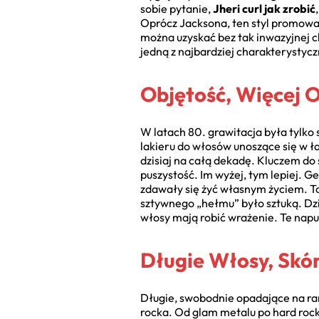
sobie pytanie,
Jheri curl jak zrobić
Oprócz Jacksona, ten styl promował
można uzyskać bez tak inwazyjnej c
jedną z najbardziej charakterystycz
Objętość, Więcej O
W latach 80. grawitacja była tylko
lakieru do włosów unoszące się w ła
dzisiaj na całą dekadę. Kluczem do
puszystość. Im wyżej, tym lepiej. G
zdawały się żyć własnym życiem. T
sztywnego „hełmu” było sztuką. Dziś
włosy mają robić wrażenie. Te napu
Długie Włosy, Sk
Długie, swobodnie opadające na ram
rocka. Od glam metalu po hard rock