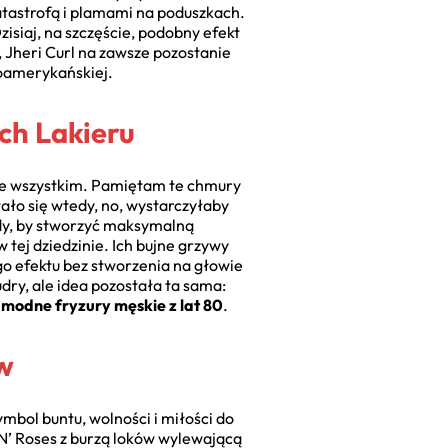
katastrofą i plamami na poduszkach.
isiaj, na szczęście, podobny efekt
 Jheri Curl na zawsze pozostanie
roamerykańskiej.
ch Lakieru
tnie wszystkim. Pamiętam te chmury
wało się wtedy, no, wystarczyłaby
dy, by stworzyć maksymalną
 tej dziedzinie. Ich bujne grzywy
go efektu bez stworzenia na głowie
dry, ale idea pozostała ta sama:
y
modne fryzury męskie z lat 80
.
w
mbol buntu, wolności i miłości do
N’ Roses z burzą loków wylewającą