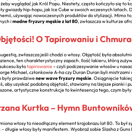
, żeby wyglądać jak Król Popu. Niestety, często kończyło się to 
y gwiazdy hip-hopu, jak Ice Cube w swoich wczesnych latach. Dz
hemii, używając nowoczesnych produktów do stylizacji. Mimo to,
nych i
modne fryzury męskie z lat 80
, zwłaszcza w kulturze af
bjętości! O Tapirowaniu i Chmura
 sugestią, zwłaszcza jeśli chodzi o włosy. Objętość była absolu
zience, ten charakterystyczny zapach. Ilość lakieru, którą zuży
 sukcesu było
tapirowanie
– czyli podczesywanie włosów u nasa
eorge Michael, członkowie A-ha czy Duran Duran byli mistrzami w
o były prawdziwe
new wave fryzury męskie
. Osiągnięcie takie
, aby uzyskać podobną objętość, stawiamy na lżejsze pianki i pu
szone, artystyczne konstrukcje to kwintesencja tego, czym był
órzana Kurtka – Hymn Buntownikó
iona włosy to nieodłączny element krajobrazu lat 80. To był sy
 – długie włosy były manifestem. Wyobraź sobie Slasha z Guns 