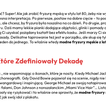
ć? Super! Ale jak zrobić fryzurę męską w stylu lat 80, żeby nie 
na interpretacja. Po pierwsze, postaw na dobre cięcie – to po
, ale chcesz, by fryzura była noszalna na co dzień. Po drugie, p
eru. Dziś mamy lekkie pianki dodające objętości, glinki i pomad
Ci uzyskać pożądany kształt bez efektu kasku. Jeśli marzy Ci s
asady. Delikatne tapirowanie też jest w porządku, ale skup się ty
jeden do jednego. To właśnie wtedy
modne fryzury męskie z la
 Które Zdefiniowały Dekadę
, nie wspominając o ikonach, które je nosiły. Kiedy Michael Jack
choreografii. Gdy David Bowie pojawiał się na scenie, nigdy nie
wangardową i inspirującą. George Michael ze swoją natapirowan
i falami, Don Johnson z nonszalanckim „Miami Vice Hair”… Lista
 bały się ryzykować i to właśnie one sprawiły, że
modne fryzury m
ak swój idol z plakatu.