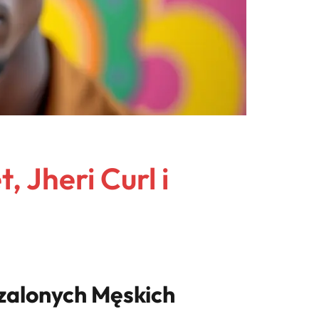
 Jheri Curl i
Szalonych Męskich