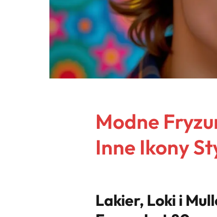
Modne Fryzury
Inne Ikony St
Lakier, Loki i M