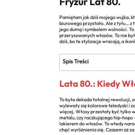
Fryzur Lat 80.
Pamiętam jak dziś mojego wujka, któ
biurowego przystało. Ale z tyłu… z 
jego dumą i symbolem wolności. To 
przerysowanych włosów. To nie była
dziś, bo te stylizacje wracają, a iko
Spis Treści
Lata 80.: Kiedy W
To była dekada totalnej rewolucji, a
wylewały się kolorowe teledyski i 
więcej. Włosy przestały być tylko w
metalu, czy raczkującego hip-hopu 
lakierem do włosów. To wtedy naro
chęć wyróżnienia się. Czasem aż za