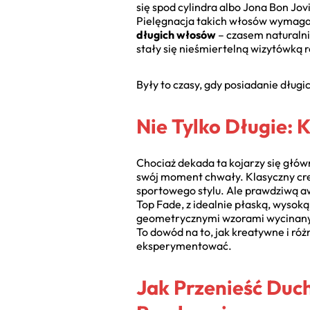
się spod cylindra albo Jona Bon Jov
Pielęgnacja takich włosów wymagała
długich włosów
– czasem naturalni
stały się nieśmiertelną wizytówką
Były to czasy, gdy posiadanie dług
Nie Tylko Długie: 
Chociaż dekada ta kojarzy się głów
swój moment chwały. Klasyczny crew
sportowego stylu. Ale prawdziwą 
Top Fade, z idealnie płaską, wysok
geometrycznymi wzorami wycinanymi
To dowód na to, jak kreatywne i ró
eksperymentować.
Jak Przenieść Duc