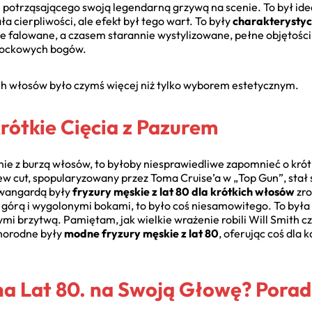
i potrząsającego swoją legendarną grzywą na scenie. To był idea
 cierpliwości, ale efekt był tego wart. To były
charakterystycz
e falowane, a czasem starannie wystylizowane, pełne objętości
 rockowych bogów.
ich włosów było czymś więcej niż tylko wyborem estetycznym.
Krótkie Cięcia z Pazurem
nie z burzą włosów, to byłoby niesprawiedliwe zapomnieć o krótk
 cut, spopularyzowany przez Toma Cruise’a w „Top Gun”, stał 
awangardą były
fryzury męskie z lat 80 dla krótkich włosów
zro
ą górą i wygolonymi bokami, to było coś niesamowitego. To była
 brzytwą. Pamiętam, jak wielkie wrażenie robili Will Smith c
żnorodne były
modne fryzury męskie z lat 80
, oferując coś dla
ha Lat 80. na Swoją Głowę? Porad