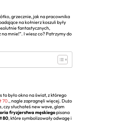
rótko, grzecznie, jak na pracownika
padające na kołnierz koszuli były
bsolutnie fantastycznych,
 na mnie!”. I wiesz co? Patrzymy do
s to było okno na świat, z którego
t 70
., nagle zapragnęli więcej. Dużo
ne, czy słuchałeś new wave, glam
toria fryzjerstwa męskiego
pisana
t 80
, które symbolizowały odwagę i