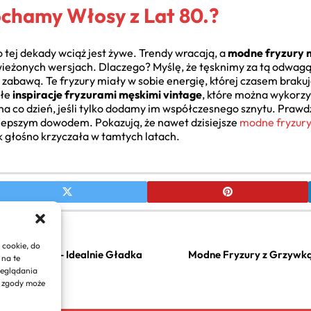
chamy Włosy z Lat 80.?
wo tej dekady wciąż jest żywe. Trendy wracają, a
modne fryzury m
ieżonych wersjach. Dlaczego? Myślę, że tęsknimy za tą odwagą, 
zabawą. Te fryzury miały w sobie energię, której czasem brakuje
ałe
inspiracje fryzurami męskimi vintage
, które można wykorzy
i na co dzień, jeśli tylko dodamy im współczesnego sznytu. Prawd
lepszym dowodem. Pokazują, że nawet dzisiejsze
modne fryzury
ak głośno krzyczała w tamtych latach.
 cookie, do
ok po Kroku – Idealnie Gładka
Modne Fryzury z Grzywką: 
 na te
zeglądania
e zgody może