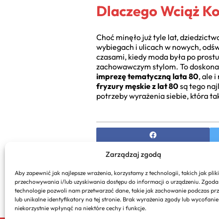
Dlaczego Wciąż Ko
Choć minęło już tyle lat, dziedzict
wybiegach i ulicach w nowych, odśw
czasami, kiedy moda była po prostu 
zachowawczym stylom. To doskon
imprezę tematyczną lata 80
, ale 
fryzury męskie z lat 80
są tego naj
potrzeby wyrażenia siebie, która t
Zarządzaj zgodą
PREVIOUS
Aby zapewnić jak najlepsze wrażenia, korzystamy z technologii, takich jak pliki
Jak Zrobić Ulizany Kucyk Kr
przechowywania i/lub uzyskiwania dostępu do informacji o urządzeniu. Zgoda
Fryzura
technologie pozwoli nam przetwarzać dane, takie jak zachowanie podczas pr
lub unikalne identyfikatory na tej stronie. Brak wyrażenia zgody lub wycofani
niekorzystnie wpłynąć na niektóre cechy i funkcje.