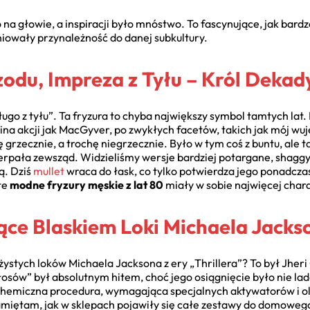
na głowie, a inspiracji było mnóstwo. To fascynujące, jak bard
niowały przynależność do danej subkultury.
rzodu, Impreza z Tyłu – Król Dekad
ługo z tyłu”. Ta fryzura to chyba największy symbol tamtych lat.
kina akcji jak MacGyver, po zwykłych facetów, takich jak mój wu
 grzecznie, a trochę niegrzecznie. Było w tym coś z buntu, ale
rpała zewsząd. Widzieliśmy wersje bardziej potargane, shaggy, 
ą. Dziś
mullet
wraca do łask, co tylko potwierdza jego ponadczas
 te
modne fryzury męskie z lat 80
miały w sobie najwięcej chara
jące Blaskiem Loki Michaela Jacks
ystych loków Michaela Jacksona z ery „Thrillera”? To był Jheri
łosów” był absolutnym hitem, choć jego osiągnięcie było nie la
 chemiczna procedura, wymagająca specjalnych aktywatorów i ol
amiętam, jak w sklepach pojawiły się całe zestawy do domowego