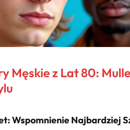
 Męskie z Lat 80: Mullet,
ylu
ullet: Wspomnienie Najbardziej 