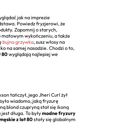
wyglądać jak na imprezie
dstawa. Powiedz fryzjerowi, że
rodukty. Zapomnij o starych,
y o matowym wykończeniu, a także
ię
bujna grzywka
, susz włosy na
lko na samej nasadzie. Chodzi o to,
t 80
wyglądają najlepiej we
son tańczył, jego Jheri Curl żył
 było wiadomo, jaką fryzurę
ą blond czupryną stał się ikoną
 jest długa. To były
modne fryzury
ęskie z lat 80
stały się globalnym