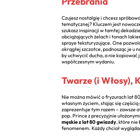
Przebrania
Czujesz nostalgię i chcesz spróbowa
tematycznej? Kluczem jest nowoczes
szukasz inspiracji w tamtej dekadzie
obciążających żelach i tonach laki
spraye teksturyzujące. One pozwolą 
okrągłej szczotce, podnosząc je u n
by uchwycić ducha, a nie kopiować 
współczesnym wydaniu.
Twarze (i Włosy),
Nie można mówić o fryzurach lat 80.
własnym życiem, stając się częścią 
zaprezentuje tym razem – zawsze a
pop. Prince z precyzyjnie ułożonym
męskie z lat 80 gwiazdy
, które nie
fenomenem. Każdy chciał wyglądać j