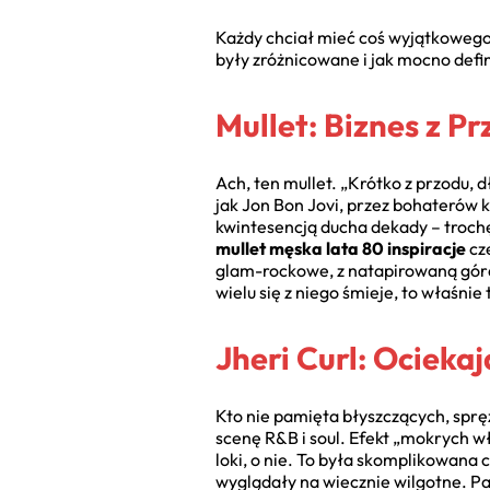
Każdy chciał mieć coś wyjątkowego 
były zróżnicowane i jak mocno defi
Mullet: Biznes z P
Ach, ten mullet. „Krótko z przodu, d
jak Jon Bon Jovi, przez bohaterów 
kwintesencją ducha dekady – trochę
mullet męska lata 80 inspiracje
cze
glam-rockowe, z natapirowaną gór
wielu się z niego śmieje, to właśnie
Jheri Curl: Ocieka
Kto nie pamięta błyszczących, spręż
scenę R&B i soul. Efekt „mokrych w
loki, o nie. To była skomplikowana
wyglądały na wiecznie wilgotne. P