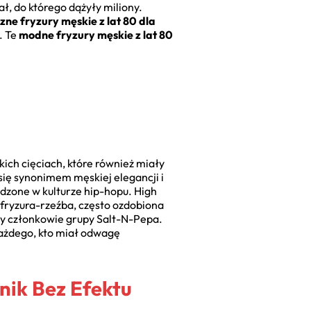
ł, do którego dążyły miliony.
ne fryzury męskie z lat 80 dla
. Te
modne fryzury męskie z lat 80
ich cięciach, które również miały
się synonimem męskiej elegancji i
dzone w kulturze hip-hopu. High
 fryzura-rzeźba, często ozdobiona
zy członkowie grupy Salt-N-Pepa.
 każdego, kto miał odwagę
nik Bez Efektu