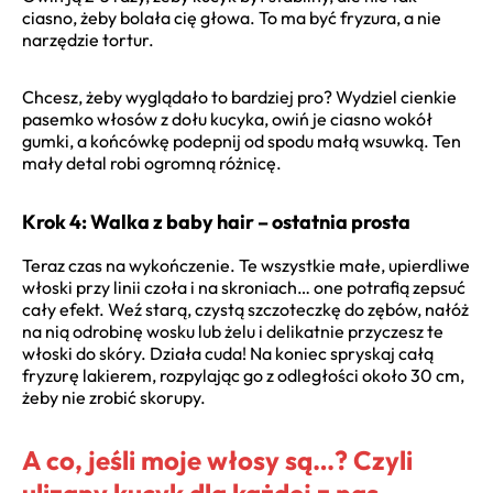
ciasno, żeby bolała cię głowa. To ma być fryzura, a nie
narzędzie tortur.
Chcesz, żeby wyglądało to bardziej pro? Wydziel cienkie
pasemko włosów z dołu kucyka, owiń je ciasno wokół
gumki, a końcówkę podepnij od spodu małą wsuwką. Ten
mały detal robi ogromną różnicę.
Krok 4: Walka z baby hair – ostatnia prosta
Teraz czas na wykończenie. Te wszystkie małe, upierdliwe
włoski przy linii czoła i na skroniach… one potrafią zepsuć
cały efekt. Weź starą, czystą szczoteczkę do zębów, nałóż
na nią odrobinę wosku lub żelu i delikatnie przyczesz te
włoski do skóry. Działa cuda! Na koniec spryskaj całą
fryzurę lakierem, rozpylając go z odległości około 30 cm,
żeby nie zrobić skorupy.
A co, jeśli moje włosy są…? Czyli
ulizany kucyk dla każdej z nas