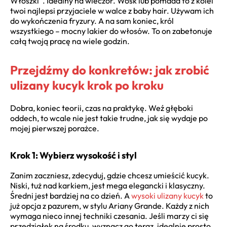
Włoszki”. Idealny na wieczór. Wosk lub pomada to z kolei
twoi najlepsi przyjaciele w walce z baby hair. Używam ich
do wykończenia fryzury. A na sam koniec, król
wszystkiego – mocny lakier do włosów. To on zabetonuje
całą twoją pracę na wiele godzin.
Przejdźmy do konkretów: jak zrobić
ulizany kucyk krok po kroku
Dobra, koniec teorii, czas na praktykę. Weź głęboki
oddech, to wcale nie jest takie trudne, jak się wydaje po
mojej pierwszej porażce.
Krok 1: Wybierz wysokość i styl
Zanim zaczniesz, zdecyduj, gdzie chcesz umieścić kucyk.
Niski, tuż nad karkiem, jest mega elegancki i klasyczny.
Średni jest bardziej na co dzień. A
wysoki ulizany kucyk
to
już opcja z pazurem, w stylu Ariany Grande. Każdy z nich
wymaga nieco innej techniki czesania. Jeśli marzy ci się
przedziałek na środku, wyznacz go teraz, idealnie prosto,