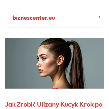
biznescenter.eu
Jak Zrobić Ulizany Kucyk Krok po