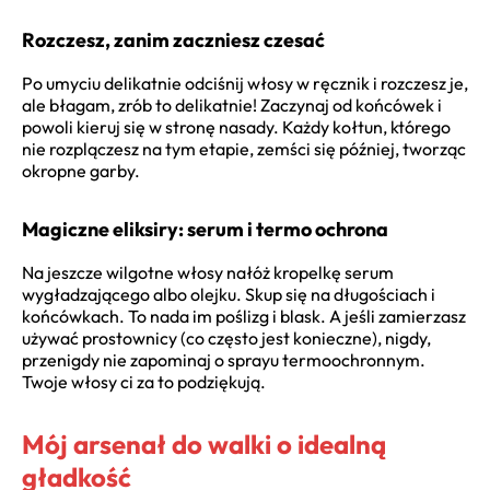
Rozczesz, zanim zaczniesz czesać
Po umyciu delikatnie odciśnij włosy w ręcznik i rozczesz je,
ale błagam, zrób to delikatnie! Zaczynaj od końcówek i
powoli kieruj się w stronę nasady. Każdy kołtun, którego
nie rozplączesz na tym etapie, zemści się później, tworząc
okropne garby.
Magiczne eliksiry: serum i termo ochrona
Na jeszcze wilgotne włosy nałóż kropelkę serum
wygładzającego albo olejku. Skup się na długościach i
końcówkach. To nada im poślizg i blask. A jeśli zamierzasz
używać prostownicy (co często jest konieczne), nigdy,
przenigdy nie zapominaj o sprayu termoochronnym.
Twoje włosy ci za to podziękują.
Mój arsenał do walki o idealną
gładkość