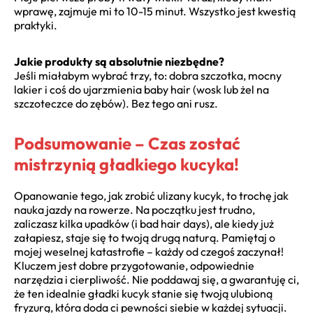
wprawę, zajmuje mi to 10-15 minut. Wszystko jest kwestią
praktyki.
Jakie produkty są absolutnie niezbędne?
Jeśli miałabym wybrać trzy, to: dobra szczotka, mocny
lakier i coś do ujarzmienia baby hair (wosk lub żel na
szczoteczce do zębów). Bez tego ani rusz.
Podsumowanie – Czas zostać
mistrzynią gładkiego kucyka!
Opanowanie tego, jak zrobić ulizany kucyk, to trochę jak
nauka jazdy na rowerze. Na początku jest trudno,
zaliczasz kilka upadków (i bad hair days), ale kiedy już
załapiesz, staje się to twoją drugą naturą. Pamiętaj o
mojej weselnej katastrofie – każdy od czegoś zaczynał!
Kluczem jest dobre przygotowanie, odpowiednie
narzędzia i cierpliwość. Nie poddawaj się, a gwarantuję ci,
że ten idealnie gładki kucyk stanie się twoją ulubioną
fryzurą, która doda ci pewności siebie w każdej sytuacji.