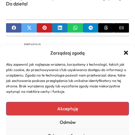
Do dzieła!
PREVIOUS
Zarządzaj zgodą
Najmodniejsze Kolory Włosów na Jesień:
Przewodnik po Trendach i Inspiracjach
Aby zapewnić jak najlepsze wrażenia, korzystamy z technologii, takich jak
pliki cookie, do przechowywania i/lub uzyskiwania dostępu do informacji o
NEXT
urządzeniu. Zgoda na te technologie pozwoli nam przetwarzać dane, takie
jak zachowanie podczas przeglądania lub unikalne identyfikatory na tej
Modne Fryzury Męskie z Lat 80: Mullet, Jheri Curl i
stronie. Brak wyrażenia zgody lub wycofanie zgody może niekorzystnie
Inne Ikony Stylu
wpłynąć na niektóre cechy i funkcje.
Akceptuję
Copyright 2026. All rights
Polecany program do
Odmów
reserved powered by
faktur
biznescenter.eu
Polityka