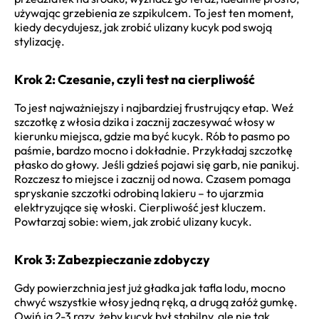
używając grzebienia ze szpikulcem. To jest ten moment,
kiedy decydujesz, jak zrobić ulizany kucyk pod swoją
stylizację.
Krok 2: Czesanie, czyli test na cierpliwość
To jest najważniejszy i najbardziej frustrujący etap. Weź
szczotkę z włosia dzika i zacznij zaczesywać włosy w
kierunku miejsca, gdzie ma być kucyk. Rób to pasmo po
paśmie, bardzo mocno i dokładnie. Przykładaj szczotkę
płasko do głowy. Jeśli gdzieś pojawi się garb, nie panikuj.
Rozczesz to miejsce i zacznij od nowa. Czasem pomaga
spryskanie szczotki odrobiną lakieru – to ujarzmia
elektryzujące się włoski. Cierpliwość jest kluczem.
Powtarzaj sobie: wiem, jak zrobić ulizany kucyk.
Krok 3: Zabezpieczanie zdobyczy
Gdy powierzchnia jest już gładka jak tafla lodu, mocno
chwyć wszystkie włosy jedną ręką, a drugą załóż gumkę.
Owiń ją 2-3 razy, żeby kucyk był stabilny, ale nie tak