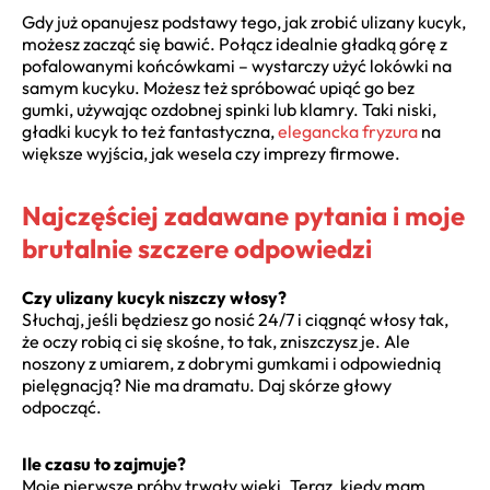
Gdy już opanujesz podstawy tego, jak zrobić ulizany kucyk,
możesz zacząć się bawić. Połącz idealnie gładką górę z
pofalowanymi końcówkami – wystarczy użyć lokówki na
samym kucyku. Możesz też spróbować upiąć go bez
gumki, używając ozdobnej spinki lub klamry. Taki niski,
gładki kucyk to też fantastyczna,
elegancka fryzura
na
większe wyjścia, jak wesela czy imprezy firmowe.
Najczęściej zadawane pytania i moje
brutalnie szczere odpowiedzi
Czy ulizany kucyk niszczy włosy?
Słuchaj, jeśli będziesz go nosić 24/7 i ciągnąć włosy tak,
że oczy robią ci się skośne, to tak, zniszczysz je. Ale
noszony z umiarem, z dobrymi gumkami i odpowiednią
pielęgnacją? Nie ma dramatu. Daj skórze głowy
odpocząć.
Ile czasu to zajmuje?
Moje pierwsze próby trwały wieki. Teraz, kiedy mam