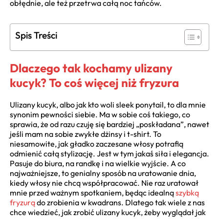
obłędnie, ale też przetrwa całą noc tańców.
Spis Treści
Dlaczego tak kochamy ulizany
kucyk? To coś więcej niż fryzura
Ulizany kucyk, albo jak kto woli sleek ponytail, to dla mnie
synonim pewności siebie. Ma w sobie coś takiego, co
sprawia, że od razu czuję się bardziej „poskładana”, nawet
jeśli mam na sobie zwykłe dżinsy i t-shirt. To
niesamowite, jak gładko zaczesane włosy potrafią
odmienić całą stylizację. Jest w tym jakaś siła i elegancja.
Pasuje do biura, na randkę i na wielkie wyjście. A co
najważniejsze, to genialny sposób na uratowanie dnia,
kiedy włosy nie chcą współpracować. Nie raz uratował
mnie przed ważnym spotkaniem, będąc idealną
szybką
fryzurą
do zrobienia w kwadrans. Dlatego tak wiele z nas
chce wiedzieć, jak zrobić ulizany kucyk, żeby wyglądał jak