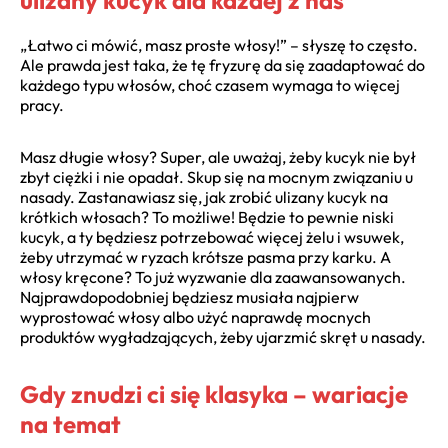
„Łatwo ci mówić, masz proste włosy!” – słyszę to często.
Ale prawda jest taka, że tę fryzurę da się zaadaptować do
każdego typu włosów, choć czasem wymaga to więcej
pracy.
Masz długie włosy? Super, ale uważaj, żeby kucyk nie był
zbyt ciężki i nie opadał. Skup się na mocnym związaniu u
nasady. Zastanawiasz się, jak zrobić ulizany kucyk na
krótkich włosach? To możliwe! Będzie to pewnie niski
kucyk, a ty będziesz potrzebować więcej żelu i wsuwek,
żeby utrzymać w ryzach krótsze pasma przy karku. A
włosy kręcone? To już wyzwanie dla zaawansowanych.
Najprawdopodobniej będziesz musiała najpierw
wyprostować włosy albo użyć naprawdę mocnych
produktów wygładzających, żeby ujarzmić skręt u nasady.
Gdy znudzi ci się klasyka – wariacje
na temat