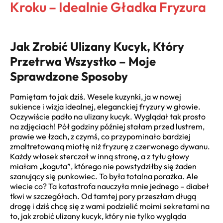
Kroku – Idealnie Gładka Fryzura
Jak Zrobić Ulizany Kucyk, Który
Przetrwa Wszystko – Moje
Sprawdzone Sposoby
Pamiętam to jak dziś. Wesele kuzynki, ja w nowej
sukience i wizja idealnej, eleganckiej fryzury w głowie.
Oczywiście padło na ulizany kucyk. Wyglądał tak prosto
na zdjęciach! Pół godziny później stałam przed lustrem,
prawie we łzach, z czymś, co przypominało bardziej
zmaltretowaną miotłę niż fryzurę z czerwonego dywanu.
Każdy włosek sterczał w inną stronę, a z tyłu głowy
miałam „koguta”, którego nie powstydziłby się żaden
szanujący się punkowiec. To była totalna porażka. Ale
wiecie co? Ta katastrofa nauczyła mnie jednego – diabeł
tkwi w szczegółach. Od tamtej pory przeszłam długą
drogę i dziś chcę się z wami podzielić moimi sekretami na
to, jak zrobić ulizany kucyk, który nie tylko wygląda