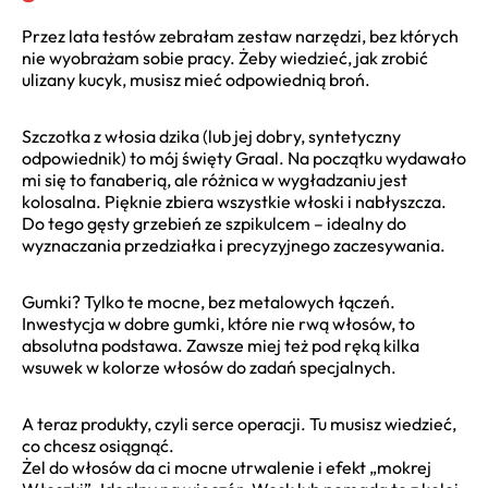
Przez lata testów zebrałam zestaw narzędzi, bez których
nie wyobrażam sobie pracy. Żeby wiedzieć, jak zrobić
ulizany kucyk, musisz mieć odpowiednią broń.
Szczotka z włosia dzika (lub jej dobry, syntetyczny
odpowiednik) to mój święty Graal. Na początku wydawało
mi się to fanaberią, ale różnica w wygładzaniu jest
kolosalna. Pięknie zbiera wszystkie włoski i nabłyszcza.
Do tego gęsty grzebień ze szpikulcem – idealny do
wyznaczania przedziałka i precyzyjnego zaczesywania.
Gumki? Tylko te mocne, bez metalowych łączeń.
Inwestycja w dobre gumki, które nie rwą włosów, to
absolutna podstawa. Zawsze miej też pod ręką kilka
wsuwek w kolorze włosów do zadań specjalnych.
A teraz produkty, czyli serce operacji. Tu musisz wiedzieć,
co chcesz osiągnąć.
Żel do włosów da ci mocne utrwalenie i efekt „mokrej