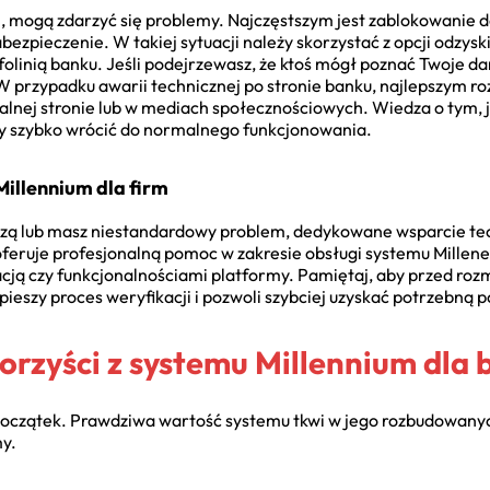
, mogą zdarzyć się problemy. Najczęstszym jest zablokowanie 
ezpieczenie. W takiej sytuacji należy skorzystać z opcji odzysk
nfolinią banku. Jeśli podejrzewasz, że ktoś mógł poznać Twoje 
W przypadku awarii technicznej po stronie banku, najlepszym ro
alnej stronie lub w mediach społecznościowych. Wiedza o tym, 
 by szybko wrócić do normalnego funkcjonowania.
illennium dla firm
 lub masz niestandardowy problem, dedykowane wsparcie techn
 oferuje profesjonalną pomoc w zakresie obsługi systemu Millen
cją czy funkcjonalnościami platformy. Pamiętaj, aby przed ro
yspieszy proces weryfikacji i pozwoli szybciej uzyskać potrzebną
korzyści z systemu Millennium dla 
oczątek. Prawdziwa wartość systemu tkwi w jego rozbudowanych
my.