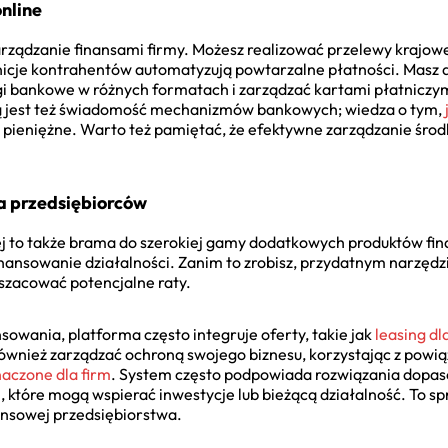
nline
rządzanie finansami firmy. Możesz realizować przelewy krajowe
icje kontrahentów automatyzują powtarzalne płatności. Masz d
gi bankowe w różnych formatach i zarządzać kartami płatnicz
 jest też świadomość mechanizmów bankowych; wiedza o tym,
 pieniężne. Warto też pamiętać, że efektywne zarządzanie środ
la przedsiębiorców
 to także brama do szerokiej gamy dodatkowych produktów fi
inansowanie działalności. Zanim to zrobisz, przydatnym narzęd
szacować potencjalne raty.
nsowania, platforma często integruje oferty, takie jak
leasing dl
ównież zarządzać ochroną swojego biznesu, korzystając z powią
aczone dla firm
. System często podpowiada rozwiązania dopaso
h
, które mogą wspierać inwestycje lub bieżącą działalność. To sp
nsowej przedsiębiorstwa.