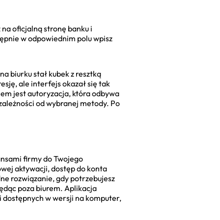
 na oficjalną stronę banku i
stępnie w odpowiednim polu wpisz
a biurku stał kubek z resztką
ję, ale interfejs okazał się tak
kiem jest autoryzacja, która odbywa
 zależności od wybranej metody. Po
nansami firmy do Twojego
owej aktywacji, dostęp do konta
ne rozwiązanie, gdy potrzebujesz
będąc poza biurem. Aplikacja
i dostępnych w wersji na komputer,