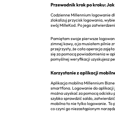
Przewodnik krok po kroku: Jak
Codzienne Millennium logowanie dla f
zlokalizuj przycisk logowania, wyb
swój MilleKod. Po jego zatwierdzen
Pamiętam swoje pierwsze logowanie 
zimnej kawy, a ja musiałem pilnie z
przejrzysty, że cała operacja zajęł
się za pomocą powiadomienia w apli
pomyślnej weryfikacji uzyskujesz p
Korzystanie z aplikacji mobiln
Aplikacja mobilna Millennium Bizne
smartfona. Logowanie do aplikacji j
można uzyskać za pomocą odcisku p
szybko sprawdzić saldo, zatwierdzi
mobilna to nie tylko logowanie. To
co czyni go niezastąpionym narzęd