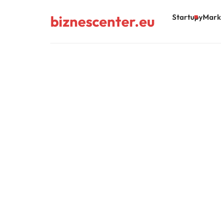
biznescenter.eu
Startupy
Mark