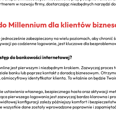
artnerem w rozwoju firmy, dostarczając niezbędnych narzędzi 
do Millennium dla klientów bizne
e jednocześnie zabezpieczony na wielu poziomach, aby chronić śr
ywacji po codzienne logowanie, jest kluczowe dla bezproblemow
ostęp do bankowości internetowej?
line jest pierwszym i niezbędnym krokiem. Zazwyczaj proces t
iale banku lub poprzez kontakt z doradcą biznesowym. Otrzym
ny, ośmiocyfrowy identyfikator klienta. To właśnie on będzie Tw
ustawienia własnego, bezpiecznego hasła oraz aktywacji metody
cząca pierwszego logowania jest zazwyczaj bardzo klarowna i pr
idłowej konfiguracji zależy późniejszy komfort i bezpieczeńs
 że wszystkie dane zostały wprowadzone poprawnie i zapamiętać