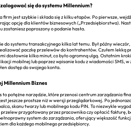
 zalogować się do systemu Millennium?
irm jest szybkie i składa się z kilku etapów. Po pierwsze, wejdź
ierając opcję dla klientów biznesowych („Przedsiębiorstwa). Na
iu zostaniesz poproszony o podanie hasła.
do systemu transakcyjnego kilka lat temu. Był późny wieczór, n
realizować paczkę przelewów do kontrahentów. Czułem lekką pres
a mi dosłownie kilka minut, co było ogromną ulgą. Ostatnim kro
kacji mobilnej lub poprzez wpisanie kodu z wiadomości SMS, w
ełen dostęp do swojego konta.
ej Millennium Biznes
s to potężne narzędzie, które przenosi centrum zarządzania fi
est jeszcze prostsze niż w wersji przeglądarkowej. Po jednoraz
alca, skanu twarzy lub mobilnego kodu PIN. To niezwykle wygod
ć przelew przygotowany przez pracownika czy opłacić fakturę, 
 pełnoprawny system do zarządzania, oferujący większość funkcj
ziem dla każdego mobilnego przedsiębiorcy.