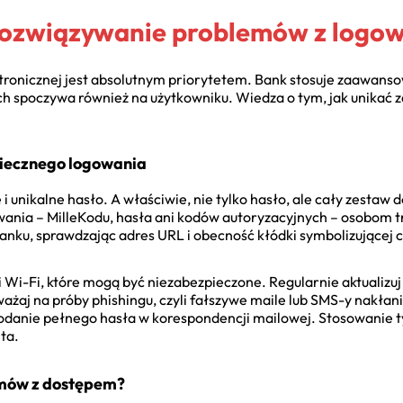
 rozwiązywanie problemów z logo
ronicznej jest absolutnym priorytetem. Bank stosuje zaawanso
 spoczywa również na użytkowniku. Wiedza o tym, jak unikać za
iecznego logowania
i unikalne hasło. A właściwie, nie tylko hasło, ale cały zestaw 
ania – MilleKodu, hasła ani kodów autoryzacyjnych – osobom tr
banku, sprawdzając adres URL i obecność kłódki symbolizującej c
ci Wi-Fi, które mogą być niezabezpieczone. Regularnie aktuali
żaj na próby phishingu, czyli fałszywe maile lub SMS-y nakłan
podanie pełnego hasła w korespondencji mailowej. Stosowanie t
ta.
emów z dostępem?