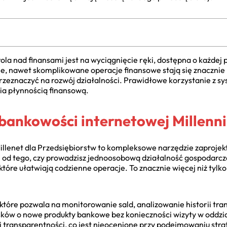
ola nad finansami jest na wyciągnięcie ręki, dostępna o każdej 
mie, nawet skomplikowane operacje finansowe stają się znacznie
przeznaczyć na rozwój działalności. Prawidłowe korzystanie z s
a płynnością finansową.
ankowości internetowej Millenni
llenet dla Przedsiębiorstw to kompleksowe narzędzie zaproje
od tego, czy prowadzisz jednoosobową działalność gospodarczą
które ułatwiają codzienne operacje. To znacznie więcej niż tylk
które pozwala na monitorowanie sald, analizowanie historii tra
sków o nowe produkty bankowe bez konieczności wizyty w oddzi
 i transparentności, co jest nieocenione przy podejmowaniu str