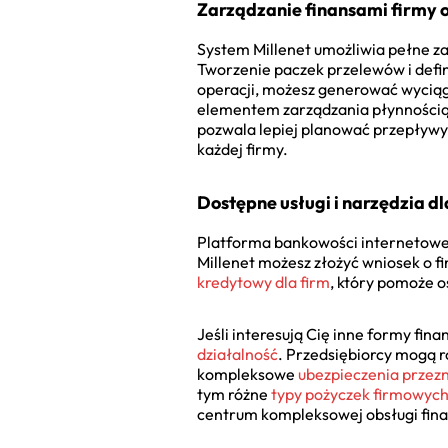
Zarządzanie finansami firmy o
System Millenet umożliwia pełne za
Tworzenie paczek przelewów i defin
operacji, możesz generować wycią
elementem zarządzania płynnością
pozwala lepiej planować przepływy
każdej firmy.
Dostępne usługi i narzędzia d
Platforma bankowości internetowej
Millenet możesz złożyć wniosek o f
kredytowy dla firm
, który pomoże o
Jeśli interesują Cię inne formy fina
działalność
. Przedsiębiorcy mogą r
kompleksowe
ubezpieczenia przezn
tym różne
typy pożyczek firmowyc
centrum kompleksowej obsługi fina