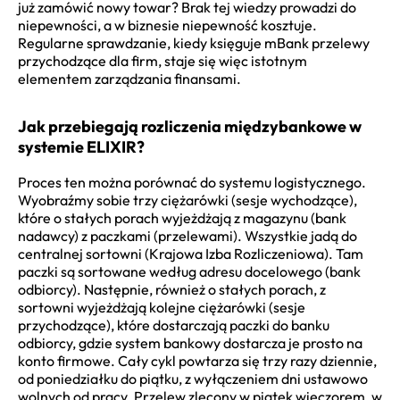
już zamówić nowy towar? Brak tej wiedzy prowadzi do
niepewności, a w biznesie niepewność kosztuje.
Regularne sprawdzanie, kiedy księguje mBank przelewy
przychodzące dla firm, staje się więc istotnym
elementem zarządzania finansami.
Jak przebiegają rozliczenia międzybankowe w
systemie ELIXIR?
Proces ten można porównać do systemu logistycznego.
Wyobraźmy sobie trzy ciężarówki (sesje wychodzące),
które o stałych porach wyjeżdżają z magazynu (bank
nadawcy) z paczkami (przelewami). Wszystkie jadą do
centralnej sortowni (Krajowa Izba Rozliczeniowa). Tam
paczki są sortowane według adresu docelowego (bank
odbiorcy). Następnie, również o stałych porach, z
sortowni wyjeżdżają kolejne ciężarówki (sesje
przychodzące), które dostarczają paczki do banku
odbiorcy, gdzie system bankowy dostarcza je prosto na
konto firmowe. Cały cykl powtarza się trzy razy dziennie,
od poniedziałku do piątku, z wyłączeniem dni ustawowo
wolnych od pracy. Przelew zlecony w piątek wieczorem, w