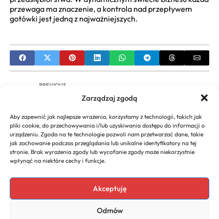
przewaga ma znaczenie, a kontrola nad przepływem
gotówki jest jedną z najważniejszych.
PREVIOUS
Zarządzaj zgodą
Największe japońskie firmy elektroniczne | Poznaj
gigantów z Japonii
Aby zapewnić jak najlepsze wrażenia, korzystamy z technologii, takich jak
pliki cookie, do przechowywania i/lub uzyskiwania dostępu do informacji o
NEXT
urządzeniu. Zgoda na te technologie pozwoli nam przetwarzać dane, takie
jak zachowanie podczas przeglądania lub unikalne identyfikatory na tej
Cennik usług firmy sprzątającej | Co wpływa na
stronie. Brak wyrażenia zgody lub wycofanie zgody może niekorzystnie
koszt sprzątania?
wpłynąć na niektóre cechy i funkcje.
Akceptuję
Copyright 2026. All rights
Polecany program do
Odmów
reserved powered by
faktur