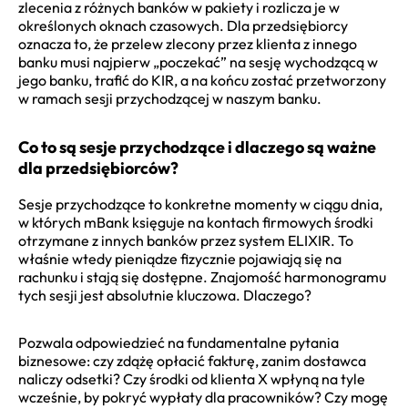
zlecenia z różnych banków w pakiety i rozlicza je w
określonych oknach czasowych. Dla przedsiębiorcy
oznacza to, że przelew zlecony przez klienta z innego
banku musi najpierw „poczekać” na sesję wychodzącą w
jego banku, trafić do KIR, a na końcu zostać przetworzony
w ramach sesji przychodzącej w naszym banku.
Co to są sesje przychodzące i dlaczego są ważne
dla przedsiębiorców?
Sesje przychodzące to konkretne momenty w ciągu dnia,
w których mBank księguje na kontach firmowych środki
otrzymane z innych banków przez system ELIXIR. To
właśnie wtedy pieniądze fizycznie pojawiają się na
rachunku i stają się dostępne. Znajomość harmonogramu
tych sesji jest absolutnie kluczowa. Dlaczego?
Pozwala odpowiedzieć na fundamentalne pytania
biznesowe: czy zdążę opłacić fakturę, zanim dostawca
naliczy odsetki? Czy środki od klienta X wpłyną na tyle
wcześnie, by pokryć wypłaty dla pracowników? Czy mogę