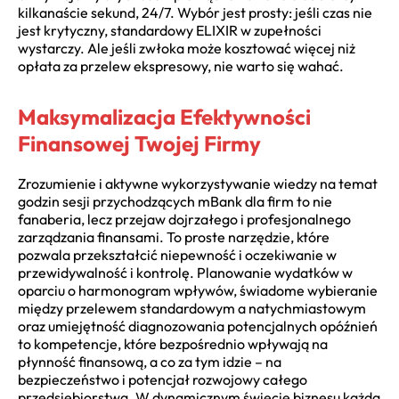
kilkanaście sekund, 24/7. Wybór jest prosty: jeśli czas nie
jest krytyczny, standardowy ELIXIR w zupełności
wystarczy. Ale jeśli zwłoka może kosztować więcej niż
opłata za przelew ekspresowy, nie warto się wahać.
Maksymalizacja Efektywności
Finansowej Twojej Firmy
Zrozumienie i aktywne wykorzystywanie wiedzy na temat
godzin sesji przychodzących mBank dla firm to nie
fanaberia, lecz przejaw dojrzałego i profesjonalnego
zarządzania finansami. To proste narzędzie, które
pozwala przekształcić niepewność i oczekiwanie w
przewidywalność i kontrolę. Planowanie wydatków w
oparciu o harmonogram wpływów, świadome wybieranie
między przelewem standardowym a natychmiastowym
oraz umiejętność diagnozowania potencjalnych opóźnień
to kompetencje, które bezpośrednio wpływają na
płynność finansową, a co za tym idzie – na
bezpieczeństwo i potencjał rozwojowy całego
przedsiębiorstwa. W dynamicznym świecie biznesu każda