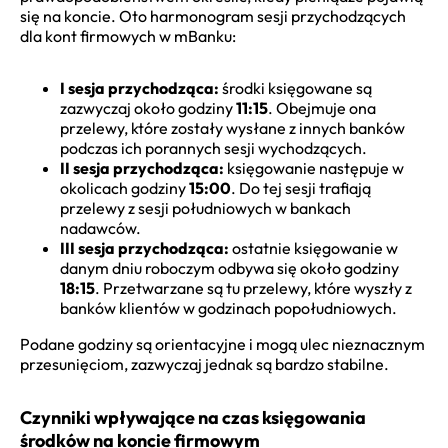
się na koncie. Oto harmonogram sesji przychodzących
dla kont firmowych w mBanku:
I sesja przychodząca:
środki księgowane są
zazwyczaj około godziny
11:15
. Obejmuje ona
przelewy, które zostały wysłane z innych banków
podczas ich porannych sesji wychodzących.
II sesja przychodząca:
księgowanie następuje w
okolicach godziny
15:00
. Do tej sesji trafiają
przelewy z sesji południowych w bankach
nadawców.
III sesja przychodząca:
ostatnie księgowanie w
danym dniu roboczym odbywa się około godziny
18:15
. Przetwarzane są tu przelewy, które wyszły z
banków klientów w godzinach popołudniowych.
Podane godziny są orientacyjne i mogą ulec nieznacznym
przesunięciom, zazwyczaj jednak są bardzo stabilne.
Czynniki wpływające na czas księgowania
środków na koncie firmowym