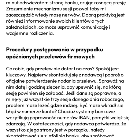
minut odświeżałem stronę banku, czując rosnącą presję.
Zrozumienie mechanizmu sesji pozwoliłoby mi
zaoszczędzić wtedy masę nerwów. Dobrą praktyką jest
również informowanie swoich klientów o tych
zależnościach, co może usprawnić komunikację i
wzajemne rozliczenia.
Procedury postępowania w przypadku
opóźnionych przelewów firmowych
Co robić, gdy przelew nie dotarł na czas? Spokój jest
kluczowy. Najpierw skontaktuj się z nadawcą i poproś o
oficjalne potwierdzenie nadania przelewu. Sprawdź na
nim datę i godzinę zlecenia, aby upewnić się, na którą
sesję powinien się załapać. Jeśli dane są poprawne, a
minęły już wszystkie trzy sesje danego dnia roboczego,
problem może leżeć gdzie indziej. Być może wkradł się
błąd w numerze konta? Chociaż systemy bankowe
weryfikują poprawność numerów IBAN, pomyłki wciąż się
zdarzają. W ostateczności, gdy nadawca potwierdza, że
wszystko z jego strony jest w porządku, należy
skontaktować się z infolinią banku, aby spróbować