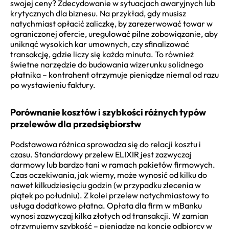
swojej ceny? Zdecydowanie w sytuacjach awaryjnych lub
krytycznych dla biznesu. Na przykład, gdy musisz
natychmiast opłacić zaliczkę, by zarezerwować towar w
ograniczonej ofercie, uregulować pilne zobowiązanie, aby
uniknąć wysokich kar umownych, czy sfinalizować
transakcję, gdzie liczy się każda minuta. To również
świetne narzędzie do budowania wizerunku solidnego
płatnika – kontrahent otrzymuje pieniądze niemal od razu
po wystawieniu faktury.
Porównanie kosztów i szybkości różnych typów
przelewów dla przedsiębiorstw
Podstawowa różnica sprowadza się do relacji kosztu i
czasu. Standardowy przelew ELIXIR jest zazwyczaj
darmowy lub bardzo tani w ramach pakietów firmowych.
Czas oczekiwania, jak wiemy, może wynosić od kilku do
nawet kilkudziesięciu godzin (w przypadku zlecenia w
piątek po południu). Z kolei przelew natychmiastowy to
usługa dodatkowo płatna. Opłata dla firm w mBanku
wynosi zazwyczaj kilka złotych od transakcji. W zamian
otrzymujemy szybkość – pieniądze na koncie odbiorcy w