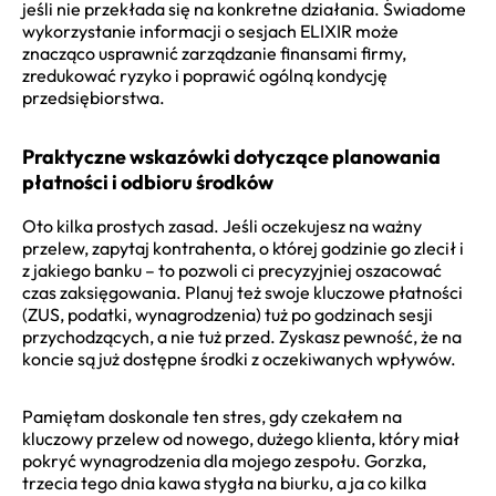
jeśli nie przekłada się na konkretne działania. Świadome
wykorzystanie informacji o sesjach ELIXIR może
znacząco usprawnić zarządzanie finansami firmy,
zredukować ryzyko i poprawić ogólną kondycję
przedsiębiorstwa.
Praktyczne wskazówki dotyczące planowania
płatności i odbioru środków
Oto kilka prostych zasad. Jeśli oczekujesz na ważny
przelew, zapytaj kontrahenta, o której godzinie go zlecił i
z jakiego banku – to pozwoli ci precyzyjniej oszacować
czas zaksięgowania. Planuj też swoje kluczowe płatności
(ZUS, podatki, wynagrodzenia) tuż po godzinach sesji
przychodzących, a nie tuż przed. Zyskasz pewność, że na
koncie są już dostępne środki z oczekiwanych wpływów.
Pamiętam doskonale ten stres, gdy czekałem na
kluczowy przelew od nowego, dużego klienta, który miał
pokryć wynagrodzenia dla mojego zespołu. Gorzka,
trzecia tego dnia kawa stygła na biurku, a ja co kilka