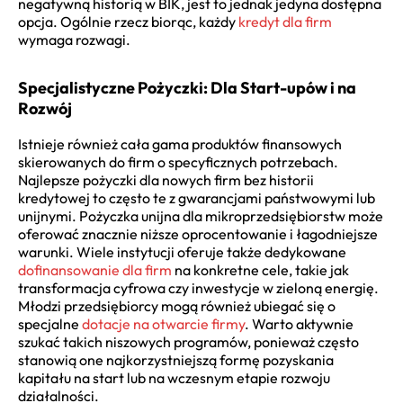
negatywną historią w BIK, jest to jednak jedyna dostępna
opcja. Ogólnie rzecz biorąc, każdy
kredyt dla firm
wymaga rozwagi.
Specjalistyczne Pożyczki: Dla Start-upów i na
Rozwój
Istnieje również cała gama produktów finansowych
skierowanych do firm o specyficznych potrzebach.
Najlepsze pożyczki dla nowych firm bez historii
kredytowej to często te z gwarancjami państwowymi lub
unijnymi. Pożyczka unijna dla mikroprzedsiębiorstw może
oferować znacznie niższe oprocentowanie i łagodniejsze
warunki. Wiele instytucji oferuje także dedykowane
dofinansowanie dla firm
na konkretne cele, takie jak
transformacja cyfrowa czy inwestycje w zieloną energię.
Młodzi przedsiębiorcy mogą również ubiegać się o
specjalne
dotacje na otwarcie firmy
. Warto aktywnie
szukać takich niszowych programów, ponieważ często
stanowią one najkorzystniejszą formę pozyskania
kapitału na start lub na wczesnym etapie rozwoju
działalności.