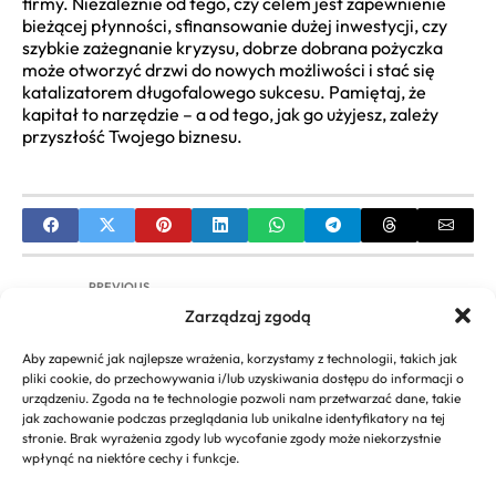
firmy. Niezależnie od tego, czy celem jest zapewnienie
bieżącej płynności, sfinansowanie dużej inwestycji, czy
szybkie zażegnanie kryzysu, dobrze dobrana pożyczka
może otworzyć drzwi do nowych możliwości i stać się
katalizatorem długofalowego sukcesu. Pamiętaj, że
kapitał to narzędzie – a od tego, jak go użyjesz, zależy
przyszłość Twojego biznesu.
PREVIOUS
Zarządzaj zgodą
Kredyt obrotowy dla firm: Czym jest i jak
zapewnia płynność?
Aby zapewnić jak najlepsze wrażenia, korzystamy z technologii, takich jak
pliki cookie, do przechowywania i/lub uzyskiwania dostępu do informacji o
NEXT
urządzeniu. Zgoda na te technologie pozwoli nam przetwarzać dane, takie
jak zachowanie podczas przeglądania lub unikalne identyfikatory na tej
Najlepsze firmy IT w Polsce – Kompleksowy
stronie. Brak wyrażenia zgody lub wycofanie zgody może niekorzystnie
przewodnik wyboru
wpłynąć na niektóre cechy i funkcje.