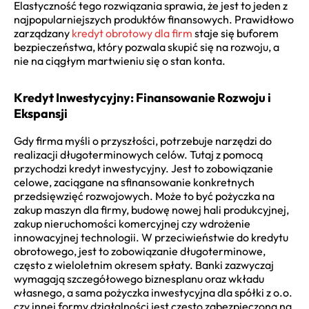
Elastyczność tego rozwiązania sprawia, że jest to jeden z
najpopularniejszych produktów finansowych. Prawidłowo
zarządzany
kredyt obrotowy dla firm
staje się buforem
bezpieczeństwa, który pozwala skupić się na rozwoju, a
nie na ciągłym martwieniu się o stan konta.
Kredyt Inwestycyjny: Finansowanie Rozwoju i
Ekspansji
Gdy firma myśli o przyszłości, potrzebuje narzędzi do
realizacji długoterminowych celów. Tutaj z pomocą
przychodzi kredyt inwestycyjny. Jest to zobowiązanie
celowe, zaciągane na sfinansowanie konkretnych
przedsięwzięć rozwojowych. Może to być pożyczka na
zakup maszyn dla firmy, budowę nowej hali produkcyjnej,
zakup nieruchomości komercyjnej czy wdrożenie
innowacyjnej technologii. W przeciwieństwie do kredytu
obrotowego, jest to zobowiązanie długoterminowe,
często z wieloletnim okresem spłaty. Banki zazwyczaj
wymagają szczegółowego biznesplanu oraz wkładu
własnego, a sama pożyczka inwestycyjna dla spółki z o.o.
czy innej formy działalności jest często zabezpieczona na