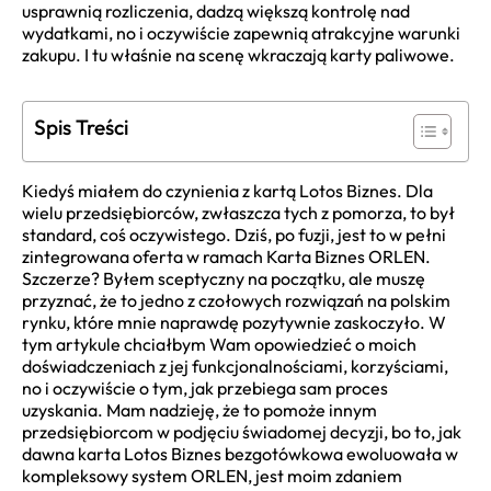
usprawnią rozliczenia, dadzą większą kontrolę nad
wydatkami, no i oczywiście zapewnią atrakcyjne warunki
zakupu. I tu właśnie na scenę wkraczają karty paliwowe.
Spis Treści
Kiedyś miałem do czynienia z kartą Lotos Biznes. Dla
wielu przedsiębiorców, zwłaszcza tych z pomorza, to był
standard, coś oczywistego. Dziś, po fuzji, jest to w pełni
zintegrowana oferta w ramach Karta Biznes ORLEN.
Szczerze? Byłem sceptyczny na początku, ale muszę
przyznać, że to jedno z czołowych rozwiązań na polskim
rynku, które mnie naprawdę pozytywnie zaskoczyło. W
tym artykule chciałbym Wam opowiedzieć o moich
doświadczeniach z jej funkcjonalnościami, korzyściami,
no i oczywiście o tym, jak przebiega sam proces
uzyskania. Mam nadzieję, że to pomoże innym
przedsiębiorcom w podjęciu świadomej decyzji, bo to, jak
dawna karta Lotos Biznes bezgotówkowa ewoluowała w
kompleksowy system ORLEN, jest moim zdaniem