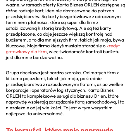
ważne, w ramach oferty Karta Biznes ORLEN dostępne są
różne rodzaje kart, idealnie dostosowane do potrzeb
przedsiębiorstw. Są karty bezgotówkowe z odroczonym
terminem płatności, które są super dla firm z
ustabilizowaną historią kredytową. Ale są też karty
przedpłacone, co daje jeszcze większą kontrolę nad
budżetem, a to dla mniejszych firm, takich jak moja, bywa
kluczowe. Moja firma kiedyś musiała starać się o
kredyt
gotówkowy dla firm
, więc świadomość kontroli budżetu
jest dla mnie bardzo ważna.
Grupa docelowa jest bardzo szeroka. Od małych firm z
kilkoma pojazdami, takich jak moja, po średnie
przedsiębiorstwa z rozbudowanymi flotami, aż po wielkie
korporacje i operatorów logistycznych. Karta Biznes
ORLEN to kompleksowe usługi dla biznesu Orlen, które
naprawdę wspierają zarządzanie flotą samochodową, i to
niezależnie od jej wielkości. To jest w tym wszystkim
najlepsze, ta uniwersalność.
Te korzyści, które mnie naprawdę