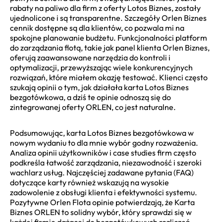
rabaty na paliwo dla firm z oferty Lotos Biznes, zostały
ujednolicone i są transparentne. Szczegóły Orlen Biznes
cennik dostępne są dla klientów, co pozwala mi na
spokojne planowanie budżetu. Funkcjonalności platform
do zarządzania flotą, takie jak panel klienta Orlen Biznes,
oferują zaawansowane narzędzia do kontroli i
optymalizacji, przewyższając wiele konkurencyjnych
rozwiązań, które miałem okazję testować. Klienci często
szukają opinii o tym, jak działała karta Lotos Biznes
bezgotówkowa, a dziś te opinie odnoszą się do
zintegrowanej oferty ORLEN, co jest naturalne.
Podsumowując, karta Lotos Biznes bezgotówkowa w
nowym wydaniu to dla mnie wybór godny rozważenia.
Analiza opinii użytkowników i case studies firm często
podkreśla łatwość zarządzania, niezawodność i szeroki
wachlarz usług. Najczęściej zadawane pytania (FAQ)
dotyczące karty również wskazują na wysokie
zadowolenie z obsługi klienta i efektywności systemu.
Pozytywne Orlen Flota opinie potwierdzają, że Karta
Biznes ORLEN to solidny wybór, który sprawdzi się w
każdej firmie dążącej do bezgotówkowych rozliczeń