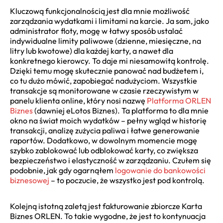
Kluczową funkcjonalnością jest dla mnie możliwość
zarządzania wydatkami i limitami na karcie. Ja sam, jako
administrator floty, mogę w łatwy sposób ustalać
indywidualne limity paliwowe (dzienne, miesięczne, na
litry lub kwotowe) dla każdej karty, a nawet dla
konkretnego kierowcy. To daje mi niesamowitą kontrolę.
Dzięki temu mogę skutecznie panować nad budżetem i,
co tu dużo mówić, zapobiegać nadużyciom. Wszystkie
transakcje są monitorowane w czasie rzeczywistym w
panelu klienta online, który nosi nazwę
Platforma ORLEN
Biznes
(dawniej eLotos Biznes). Ta platforma to dla mnie
okno na świat moich wydatków – pełny wgląd w historię
transakcji, analizę zużycia paliwa i łatwe generowanie
raportów. Dodatkowo, w dowolnym momencie mogę
szybko zablokować lub odblokować karty, co zwiększa
bezpieczeństwo i elastyczność w zarządzaniu. Czułem się
podobnie, jak gdy ogarnąłem
logowanie do bankowości
biznesowej
– to poczucie, że wszystko jest pod kontrolą.
Kolejną istotną zaletą jest fakturowanie zbiorcze Karta
Biznes ORLEN. To takie wygodne, że jest to kontynuacja