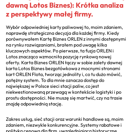
dawną Lotos Biznes): Krótka analiza
z perspektywy małej firmy.
Wybór odpowiedniej karty paliwowej to, moim zdaniem,
naprawdę strategiczna decyzja dla każdej firmy. Kiedy
porównywałem Kartę Biznes ORLEN z innymi dostępnymi
na rynku rozwiązaniami, brałem pod uwagę kilka
kluczowych aspektów. Po pierwsze, ta fuzja ORLEN i
Lotos znacząco wzmocniła pozycję rynkową nowej
oferty. Karta Biznes ORLEN łączy w sobie zalety dawnej
karta Lotos Biznes bezgotówkowa z mocnymi stronami
kart ORLEN Flota, tworząc jednolity i, co tu dużo mówić,
potężny system. To dla mnie oznacza dostęp do
największej w Polsce sieci stacji paliw, co jest
niekwestionowaną przewagą w kontekście logistyki i po
prostu dostępności. Nie muszę się martwić, czy na trasie
znajdę odpowiednią stację.
Zakres usług, sieć stacji oraz warunki handlowe są, moim
zdaniem, niezwykle konkurencyjne. Systemy rabatowe i
polityka cenowa dla firm, uwzględniająca historyczne