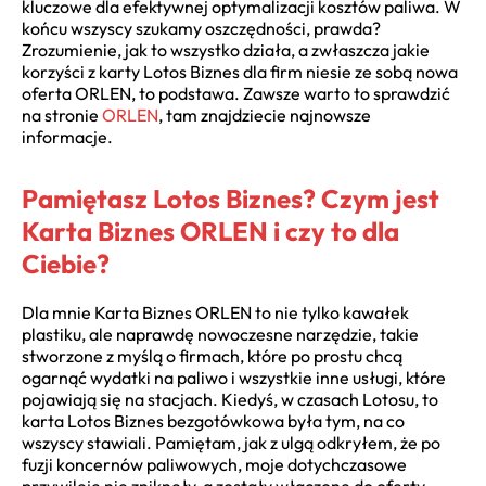
kluczowe dla efektywnej optymalizacji kosztów paliwa. W
końcu wszyscy szukamy oszczędności, prawda?
Zrozumienie, jak to wszystko działa, a zwłaszcza jakie
korzyści z karty Lotos Biznes dla firm niesie ze sobą nowa
oferta ORLEN, to podstawa. Zawsze warto to sprawdzić
na stronie
ORLEN
, tam znajdziecie najnowsze
informacje.
Pamiętasz Lotos Biznes? Czym jest
Karta Biznes ORLEN i czy to dla
Ciebie?
Dla mnie Karta Biznes ORLEN to nie tylko kawałek
plastiku, ale naprawdę nowoczesne narzędzie, takie
stworzone z myślą o firmach, które po prostu chcą
ogarnąć wydatki na paliwo i wszystkie inne usługi, które
pojawiają się na stacjach. Kiedyś, w czasach Lotosu, to
karta Lotos Biznes bezgotówkowa była tym, na co
wszyscy stawiali. Pamiętam, jak z ulgą odkryłem, że po
fuzji koncernów paliwowych, moje dotychczasowe
przywileje nie zniknęły, a zostały włączone do oferty