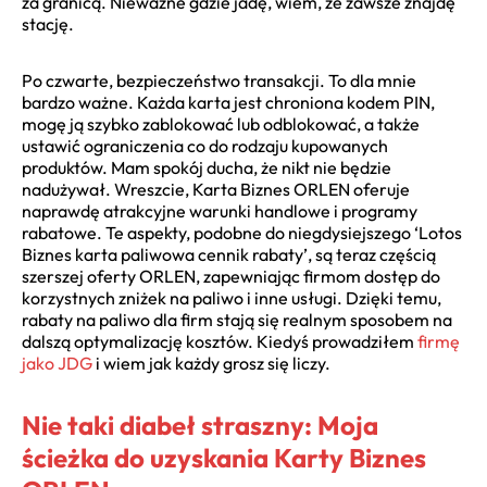
za granicą. Nieważne gdzie jadę, wiem, że zawsze znajdę
stację.
Po czwarte, bezpieczeństwo transakcji. To dla mnie
bardzo ważne. Każda karta jest chroniona kodem PIN,
mogę ją szybko zablokować lub odblokować, a także
ustawić ograniczenia co do rodzaju kupowanych
produktów. Mam spokój ducha, że nikt nie będzie
nadużywał. Wreszcie, Karta Biznes ORLEN oferuje
naprawdę atrakcyjne warunki handlowe i programy
rabatowe. Te aspekty, podobne do niegdysiejszego ‘Lotos
Biznes karta paliwowa cennik rabaty’, są teraz częścią
szerszej oferty ORLEN, zapewniając firmom dostęp do
korzystnych zniżek na paliwo i inne usługi. Dzięki temu,
rabaty na paliwo dla firm stają się realnym sposobem na
dalszą optymalizację kosztów. Kiedyś prowadziłem
firmę
jako JDG
i wiem jak każdy grosz się liczy.
Nie taki diabeł straszny: Moja
ścieżka do uzyskania Karty Biznes