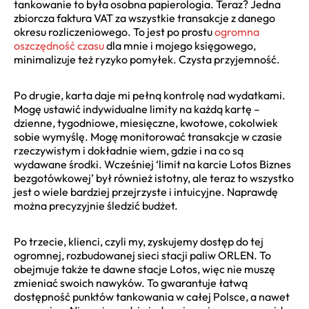
tankowanie to była osobna papierologia. Teraz? Jedna
zbiorcza faktura VAT za wszystkie transakcje z danego
okresu rozliczeniowego. To jest po prostu
ogromna
oszczędność czasu
dla mnie i mojego księgowego,
minimalizuje też ryzyko pomyłek. Czysta przyjemność.
Po drugie, karta daje mi pełną kontrolę nad wydatkami.
Mogę ustawić indywidualne limity na każdą kartę –
dzienne, tygodniowe, miesięczne, kwotowe, cokolwiek
sobie wymyślę. Mogę monitorować transakcje w czasie
rzeczywistym i dokładnie wiem, gdzie i na co są
wydawane środki. Wcześniej ‘limit na karcie Lotos Biznes
bezgotówkowej’ był również istotny, ale teraz to wszystko
jest o wiele bardziej przejrzyste i intuicyjne. Naprawdę
można precyzyjnie śledzić budżet.
Po trzecie, klienci, czyli my, zyskujemy dostęp do tej
ogromnej, rozbudowanej sieci stacji paliw ORLEN. To
obejmuje także te dawne stacje Lotos, więc nie muszę
zmieniać swoich nawyków. To gwarantuje łatwą
dostępność punktów tankowania w całej Polsce, a nawet