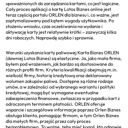
upoważnionych do zarządzania kartami, co jest logiczne.
Cały proces aplikacji o kartę Lotos Biznes online jest
teraz częścią portalu ORLEN dla biznesu i, co ważne, jest
zoptymalizowany pod kątem wygody użytkownika. Po
złożeniu wniosku, czas oczekiwania na wydanie i
aktywację karty jest relatywnie krótki – zazwyczaj kilka
dni roboczych. Naprawdę szybko i sprawnie.
Warunki uzyskania karty paliwowej Karta Biznes ORLEN
(dawniej Lotos Biznes) są elastyczne. Ja, jako mała firma,
byłem pod wrażeniem, jak bardzo są dostosowane do
różnych profili firm. Kryteria kwalifikacji obejmują m.in.
wielkość firmy, historię kredytową oraz deklarowany
wolumen zakupów paliwa. Dostępne są różne rodzaje
umów, a w zależności od wybranego wariantu i polityki
kredytowej, mogą być wymagane ewentualne
zabezpieczenia finansowe, zwłaszcza w przypadku kart z
odroczonym terminem płatności. ORLEN oferuje
wsparcie i szczegółowe informacje poprzez Orlen Biznes
obsługa klienta, pomagając firmom, w tym Orlen Biznes
dla małych firm, przejść przez cały proces
bezproblemowo. To ważne, żeby mieć kogoś, kto odpowie