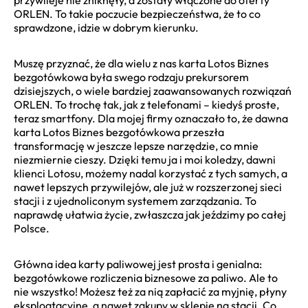
ORLEN. To takie poczucie bezpieczeństwa, że to co
sprawdzone, idzie w dobrym kierunku.
Muszę przyznać, że dla wielu z nas karta Lotos Biznes
bezgotówkowa była swego rodzaju prekursorem
dzisiejszych, o wiele bardziej zaawansowanych rozwiązań
ORLEN. To trochę tak, jak z telefonami – kiedyś proste,
teraz smartfony. Dla mojej firmy oznaczało to, że dawna
karta Lotos Biznes bezgotówkowa przeszła
transformację w jeszcze lepsze narzędzie, co mnie
niezmiernie cieszy. Dzięki temu ja i moi koledzy, dawni
klienci Lotosu, możemy nadal korzystać z tych samych, a
nawet lepszych przywilejów, ale już w rozszerzonej sieci
stacji i z ujednoliconym systemem zarządzania. To
naprawdę ułatwia życie, zwłaszcza jak jeździmy po całej
Polsce.
Główna idea karty paliwowej jest prosta i genialna:
bezgotówkowe rozliczenia biznesowe za paliwo. Ale to
nie wszystko! Możesz też za nią zapłacić za myjnię, płyny
eksploatacyjne, a nawet zakupy w sklepie na stacji. Co