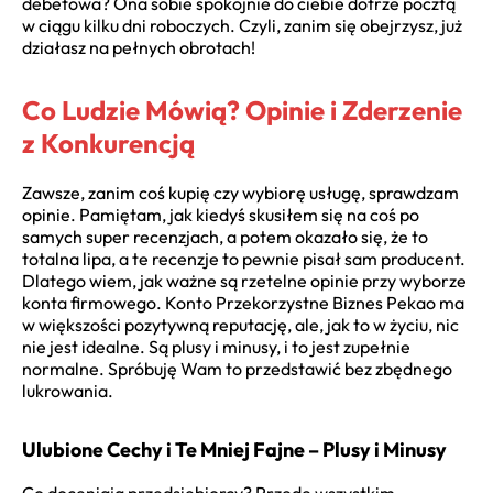
debetowa? Ona sobie spokojnie do ciebie dotrze pocztą
w ciągu kilku dni roboczych. Czyli, zanim się obejrzysz, już
działasz na pełnych obrotach!
Co Ludzie Mówią? Opinie i Zderzenie
z Konkurencją
Zawsze, zanim coś kupię czy wybiorę usługę, sprawdzam
opinie. Pamiętam, jak kiedyś skusiłem się na coś po
samych super recenzjach, a potem okazało się, że to
totalna lipa, a te recenzje to pewnie pisał sam producent.
Dlatego wiem, jak ważne są rzetelne opinie przy wyborze
konta firmowego. Konto Przekorzystne Biznes Pekao ma
w większości pozytywną reputację, ale, jak to w życiu, nic
nie jest idealne. Są plusy i minusy, i to jest zupełnie
normalne. Spróbuję Wam to przedstawić bez zbędnego
lukrowania.
Ulubione Cechy i Te Mniej Fajne – Plusy i Minusy