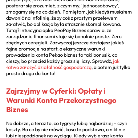
postarał się zrozumieć, z czym my, ‘jednoosobowcy’,
zmagamy się na co dzień. Pamiętam, jak kiedyś musiałem
dzwonić na infolinię, żeby coś z prostym przelewem
załatwić, bo aplikacja była strasznie skomplikowana.
Tutaj? Intuicyjna apka PeoPay Biznes sprawia, że
zarządzanie finansami staje się banalnie proste. Zero
zbędnych ceregieli. Zazwyczaj jeszcze dostajesz jakieś
fajne promocje na start, a elastyczne warunki
prowadzenia konta Pekao biznes to taki bonusik, co
cieszy, bo przecież każdy grosz się liczy. Sprawdź,
jak
łatwo założyć działalność gospodarczą
, a potem już tylko
prosta droga do konta!
Zajrzyjmy w Cyferki: Opłaty i
Warunki Konta Przekorzystnego
Biznes
No dobrze, a teraz to, co tygrysy lubią najbardziej – czyli
koszty. Bo co by nie mówić, kasa to podstawa, a nikt nie
lubi niespodzianek na wyciągu. Kiedy wybierasz konto