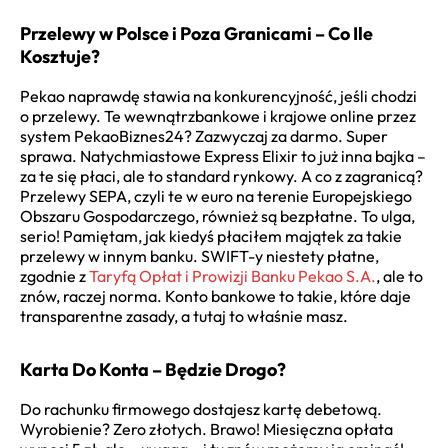
Przelewy w Polsce i Poza Granicami – Co Ile
Kosztuje?
Pekao naprawdę stawia na konkurencyjność, jeśli chodzi
o przelewy. Te wewnątrzbankowe i krajowe online przez
system PekaoBiznes24? Zazwyczaj za darmo. Super
sprawa. Natychmiastowe Express Elixir to już inna bajka –
za te się płaci, ale to standard rynkowy. A co z zagranicą?
Przelewy SEPA, czyli te w euro na terenie Europejskiego
Obszaru Gospodarczego, również są bezpłatne. To ulga,
serio! Pamiętam, jak kiedyś płaciłem majątek za takie
przelewy w innym banku. SWIFT-y niestety płatne,
zgodnie z
Taryfą Opłat i Prowizji Banku Pekao S.A.
, ale to
znów, raczej norma. Konto bankowe to takie, które daje
transparentne zasady, a tutaj to właśnie masz.
Karta Do Konta – Będzie Drogo?
Do rachunku firmowego dostajesz kartę debetową.
Wyrobienie? Zero złotych. Brawo! Miesięczna opłata