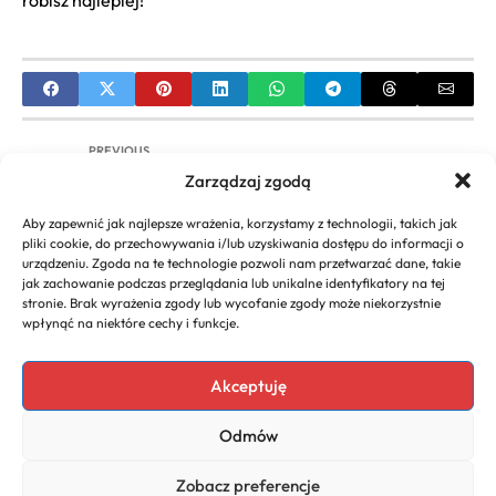
robisz najlepiej!
PREVIOUS
Zarządzaj zgodą
Jak Założyć Biznes Ogrodniczy? Poradnik Krok po
Kroku
Aby zapewnić jak najlepsze wrażenia, korzystamy z technologii, takich jak
pliki cookie, do przechowywania i/lub uzyskiwania dostępu do informacji o
NEXT
urządzeniu. Zgoda na te technologie pozwoli nam przetwarzać dane, takie
jak zachowanie podczas przeglądania lub unikalne identyfikatory na tej
TVN24 Biznes i Świat: Globalna Ekonomia,
stronie. Brak wyrażenia zgody lub wycofanie zgody może niekorzystnie
Geopolityka, Notowania Giełdowe Live
wpłynąć na niektóre cechy i funkcje.
Akceptuję
Copyright 2026. All rights
Polecany program do
Odmów
reserved powered by
faktur
biznescenter.eu
Polityka
Zobacz preferencje