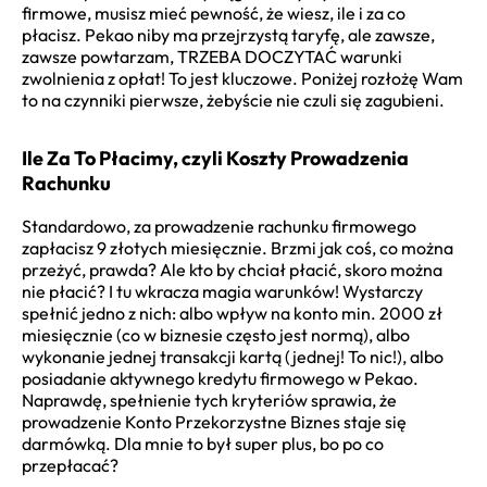
firmowe, musisz mieć pewność, że wiesz, ile i za co
płacisz. Pekao niby ma przejrzystą taryfę, ale zawsze,
zawsze powtarzam, TRZEBA DOCZYTAĆ warunki
zwolnienia z opłat! To jest kluczowe. Poniżej rozłożę Wam
to na czynniki pierwsze, żebyście nie czuli się zagubieni.
Ile Za To Płacimy, czyli Koszty Prowadzenia
Rachunku
Standardowo, za prowadzenie rachunku firmowego
zapłacisz 9 złotych miesięcznie. Brzmi jak coś, co można
przeżyć, prawda? Ale kto by chciał płacić, skoro można
nie płacić? I tu wkracza magia warunków! Wystarczy
spełnić jedno z nich: albo wpływ na konto min. 2000 zł
miesięcznie (co w biznesie często jest normą), albo
wykonanie jednej transakcji kartą (jednej! To nic!), albo
posiadanie aktywnego kredytu firmowego w Pekao.
Naprawdę, spełnienie tych kryteriów sprawia, że
prowadzenie Konto Przekorzystne Biznes staje się
darmówką. Dla mnie to był super plus, bo po co
przepłacać?