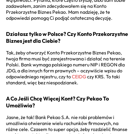
wątpliwości. Pytania, które często słyszę, albo sam sobie
zadawałem, zanim zdecydowałem się na Konto
Przekorzystne Biznes Pekao. Mam nadzieję, że te
odpowiedzi pomogą Ci podjąć ostateczną decyzję.
Działasz tylko w Polsce? Czy Konto Przekorzystne
Biznes jest dla Ciebie?
Tak, żeby otworzyć Konto Przekorzystne Biznes Pekao,
twoja firma musi być zarejestrowana i działać na terenie
Polski. Bank wymaga polskiego numeru NIP i REGON dla
JDG, a dla innych form prawnych – oczywiście wpisu do
odpowiedniego rejestru, czy to
CEIDG
czy KRS. To taki
standard, więc bez niespodzianek.
A Co Jeśli Chcę Więcej Kont? Czy Pekao To
Umożliwia?
Jasne, że tak! Bank Pekao S.A. nie robi problemów i
umożliwia otwieranie wielu rachunków firmowych, na
różne cele. Czasem to super opcja, żeby rozdzielić finanse