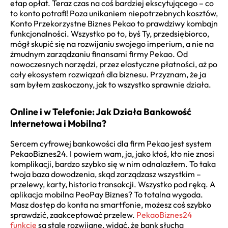
etap opłat. Teraz czas na coś bardziej ekscytującego – co
to konto potrafi! Poza unikaniem niepotrzebnych kosztów,
Konto Przekorzystne Biznes Pekao to prawdziwy kombajn
funkcjonalności. Wszystko po to, byś Ty, przedsiębiorco,
mógł skupić się na rozwijaniu swojego imperium, a nie na
żmudnym zarządzaniu finansami firmy Pekao. Od
nowoczesnych narzędzi, przez elastyczne płatności, aż po
cały ekosystem rozwiązań dla biznesu. Przyznam, że ja
sam byłem zaskoczony, jak to wszystko sprawnie działa.
Online i w Telefonie: Jak Działa Bankowość
Internetowa i Mobilna?
Sercem cyfrowej bankowości dla firm Pekao jest system
PekaoBiznes24. I powiem wam, ja, jako ktoś, kto nie znosi
komplikacji, bardzo szybko się w nim odnalazłem. To taka
twoja baza dowodzenia, skąd zarządzasz wszystkim –
przelewy, karty, historia transakcji. Wszystko pod ręką. A
aplikacja mobilna PeoPay Biznes? To totalna wygoda.
Masz dostęp do konta na smartfonie, możesz coś szybko
sprawdzić, zaakceptować przelew.
PekaoBiznes24
funkcje
są stale rozwijane, widać, że bank słucha