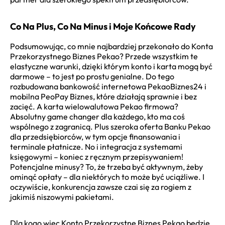
Co Na Plus, Co Na Minus i Moje Końcowe Rady
Podsumowując, co mnie najbardziej przekonało do Konta
Przekorzystnego Biznes Pekao? Przede wszystkim te
elastyczne warunki, dzięki którym konto i karta mogą być
darmowe – to jest po prostu genialne. Do tego
rozbudowana bankowość internetowa PekaoBiznes24 i
mobilna PeoPay Biznes, które działają sprawnie i bez
zacięć. A karta wielowalutowa Pekao firmowa?
Absolutny game changer dla każdego, kto ma coś
wspólnego z zagranicą. Plus szeroka oferta Banku Pekao
dla przedsiębiorców, w tym opcje finansowania i
terminale płatnicze. No i integracja z systemami
księgowymi – koniec z ręcznym przepisywaniem!
Potencjalne minusy? To, że trzeba być aktywnym, żeby
ominąć opłaty – dla niektórych to może być uciążliwe. I
oczywiście, konkurencja zawsze czai się za rogiem z
jakimiś niszowymi pakietami.
Dla kogo więc Konto Przekorzystne Biznes Pekao będzie