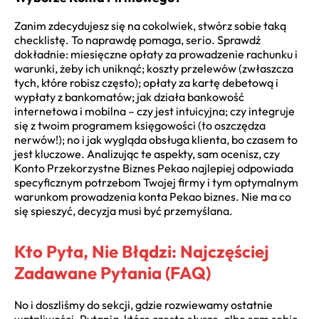
Zanim zdecydujesz się na cokolwiek, stwórz sobie taką
checklistę. To naprawdę pomaga, serio. Sprawdź
dokładnie: miesięczne opłaty za prowadzenie rachunku i
warunki, żeby ich uniknąć; koszty przelewów (zwłaszcza
tych, które robisz często); opłaty za kartę debetową i
wypłaty z bankomatów; jak działa bankowość
internetowa i mobilna – czy jest intuicyjna; czy integruje
się z twoim programem księgowości (to oszczędza
nerwów!); no i jak wygląda obsługa klienta, bo czasem to
jest kluczowe. Analizując te aspekty, sam ocenisz, czy
Konto Przekorzystne Biznes Pekao najlepiej odpowiada
specyficznym potrzebom Twojej firmy i tym optymalnym
warunkom prowadzenia konta Pekao biznes. Nie ma co
się spieszyć, decyzja musi być przemyślana.
Kto Pyta, Nie Błądzi: Najczęściej
Zadawane Pytania (FAQ)
No i doszliśmy do sekcji, gdzie rozwiewamy ostatnie