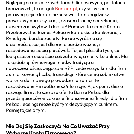
Najlepiej na niezależnych forach finansowych, portalach
branżowych, takich jak
Bankier.pl
, czy serwisach
porównujących konta biznesowe. Tam znajdziesz
prawdziwy obraz sytuacji, czasem trochę narzekania,
czasem zachwytów. I dobrze! Pomoże to ocenić Konto
Przekorzystne Biznes Pekao w kontekście konkurencji.
Rynek jest bardzo zacięty. Pekao wyróżnia się
stabilnością, co jest dla mnie bardzo ważne, i
rozbudowaną siecią placówek. To jest plus dla tych, co
lubią czasem osobiście coś załatwić, a nie tylko online. Ma
taką dobrą równowagę między tradycją a
nowoczesnością. Jego zalety? Przede wszystkim dla firm
z umiarkowaną liczbą transakcji, które cenią sobie łatwe
warunki darmowego prowadzenia konta i te
rozbudowane PekaoBiznes24 funkcje. A jak pomyślisz o
rozwoju firmy, to szeroka oferta Banku Pekao dla
przedsiębiorców w zakresie finansowania (kredyt dla firm
Pekao, leasing) może być tym decydującym punktem.
Pamiętajcie o tym.
Nie Daj Się Zaskoczyć: Na Co Uważać Przy
Wyborze Konta Firmowego?