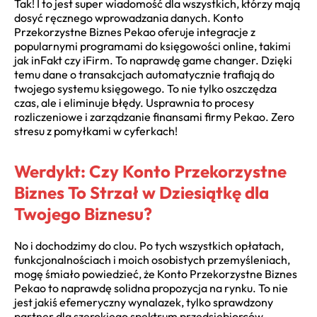
Tak! I to jest super wiadomość dla wszystkich, którzy mają
dosyć ręcznego wprowadzania danych. Konto
Przekorzystne Biznes Pekao oferuje integracje z
popularnymi programami do księgowości online, takimi
jak inFakt czy iFirm. To naprawdę game changer. Dzięki
temu dane o transakcjach automatycznie trafiają do
twojego systemu księgowego. To nie tylko oszczędza
czas, ale i eliminuje błędy. Usprawnia to procesy
rozliczeniowe i zarządzanie finansami firmy Pekao. Zero
stresu z pomyłkami w cyferkach!
Werdykt: Czy Konto Przekorzystne
Biznes To Strzał w Dziesiątkę dla
Twojego Biznesu?
No i dochodzimy do clou. Po tych wszystkich opłatach,
funkcjonalnościach i moich osobistych przemyśleniach,
mogę śmiało powiedzieć, że Konto Przekorzystne Biznes
Pekao to naprawdę solidna propozycja na rynku. To nie
jest jakiś efemeryczny wynalazek, tylko sprawdzony
partner dla szerokiego spektrum przedsiębiorców.