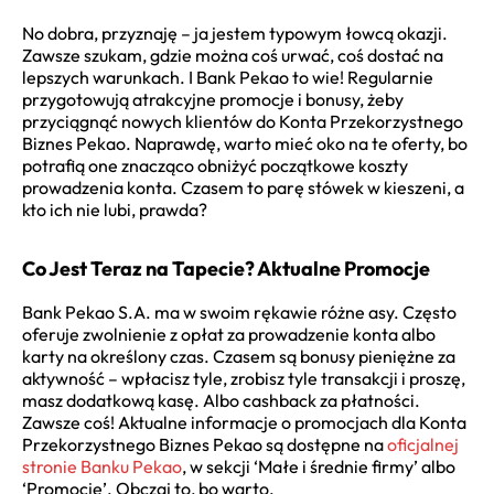
No dobra, przyznaję – ja jestem typowym łowcą okazji.
Zawsze szukam, gdzie można coś urwać, coś dostać na
lepszych warunkach. I Bank Pekao to wie! Regularnie
przygotowują atrakcyjne promocje i bonusy, żeby
przyciągnąć nowych klientów do Konta Przekorzystnego
Biznes Pekao. Naprawdę, warto mieć oko na te oferty, bo
potrafią one znacząco obniżyć początkowe koszty
prowadzenia konta. Czasem to parę stówek w kieszeni, a
kto ich nie lubi, prawda?
Co Jest Teraz na Tapecie? Aktualne Promocje
Bank Pekao S.A. ma w swoim rękawie różne asy. Często
oferuje zwolnienie z opłat za prowadzenie konta albo
karty na określony czas. Czasem są bonusy pieniężne za
aktywność – wpłacisz tyle, zrobisz tyle transakcji i proszę,
masz dodatkową kasę. Albo cashback za płatności.
Zawsze coś! Aktualne informacje o promocjach dla Konta
Przekorzystnego Biznes Pekao są dostępne na
oficjalnej
stronie Banku Pekao
, w sekcji ‘Małe i średnie firmy’ albo
‘Promocje’. Obczaj to, bo warto.