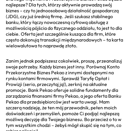
najlepsze? Dla tych, którzy aktywnie prowadzą swój
biznes – czy to jednoosobową działalność gospodarczą
(JDG), czy już średnią firmę. Jeśli szukasz stabilnego
banku, który łączy nowoczesną cyfrową obsługę z
możliwością pójścia do fizycznego oddziału, to jest to dla
ciebie. Oferta jest szczególnie kusząca dla firm, które
często dokonują transakcji międzynarodowych – ta karta
wielowalutowa to naprawdę złoto.
Zanim jednak podpiszesz cokolwiek, proszę, przeanalizuj
swoje potrzeby. Każdy biznes jest inny. Porównaj Konto
Przekorzystne Biznes Pekao z innymi dostępnymi na
rynku kontami firmowymi. Sprawdź Taryfę Opłat i
Prowizji (serio, przeczytaj ją!), zerknij na aktualne
promocje. Bank Pekao oferuje solidne fundamenty dla
zarządzania finansami firmy Pekao, a jego oferta Banku
Pekao dla przedsiębiorców jest warta uwagi. Mam
szczerą nadzieję, że ten mój przewodnik, pełen moich
doświadczeń i przemyśleń, pomoże Ci podjąć najlepszą
możliwą decyzję dla Twojego biznesu. Bo przecież o to w
tym wszystkim chodzi – żebyś mógł skupić się na tym, co