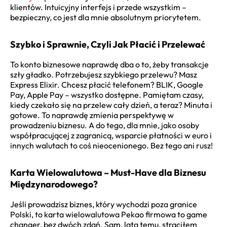
klientów. Intuicyjny interfejs i przede wszystkim –
bezpieczny, co jest dla mnie absolutnym priorytetem.
Szybko i Sprawnie, Czyli Jak Płacić i Przelewać
To konto biznesowe naprawdę dba o to, żeby transakcje
szły gładko. Potrzebujesz szybkiego przelewu? Masz
Express Elixir. Chcesz płacić telefonem? BLIK, Google
Pay, Apple Pay – wszystko dostępne. Pamiętam czasy,
kiedy czekało się na przelew cały dzień, a teraz? Minuta i
gotowe. To naprawdę zmienia perspektywę w
prowadzeniu biznesu. A do tego, dla mnie, jako osoby
współpracującej z zagranicą, wsparcie płatności w euro i
innych walutach to coś nieocenionego. Bez tego ani rusz!
Karta Wielowalutowa – Must-Have dla Biznesu
Międzynarodowego?
Jeśli prowadzisz biznes, który wychodzi poza granice
Polski, to karta wielowalutowa Pekao firmowa to game
changer, bez dwóch zdań. Sam, lata temu, straciłem