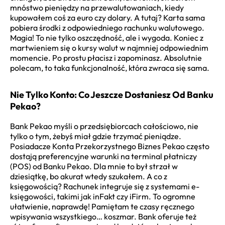
mnóstwo pieniędzy na przewalutowaniach, kiedy
kupowałem coś za euro czy dolary. A tutaj? Karta sama
pobiera środki z odpowiedniego rachunku walutowego.
Magia! To nie tylko oszczędność, ale i wygoda. Koniec z
martwieniem się o kursy walut w najmniej odpowiednim
momencie. Po prostu płacisz i zapominasz. Absolutnie
polecam, to taka funkcjonalność, która zwraca się sama.
Nie Tylko Konto: Co Jeszcze Dostaniesz Od Banku
Pekao?
Bank Pekao myśli o przedsiębiorcach całościowo, nie
tylko o tym, żebyś miał gdzie trzymać pieniądze.
Posiadacze Konta Przekorzystnego Biznes Pekao często
dostają preferencyjne warunki na terminal płatniczy
(POS) od Banku Pekao. Dla mnie to był strzał w
dziesiątkę, bo akurat wtedy szukałem. A co z
księgowością? Rachunek integruje się z systemami e-
księgowości, takimi jak inFakt czy iFirm. To ogromne
ułatwienie, naprawdę! Pamiętam te czasy ręcznego
wpisywania wszystkiego… koszmar. Bank oferuje też