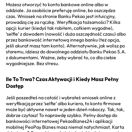
Możesz otworzyć to konto bankowe online albo w
oddziale. Ja osobiście preferuję online, bo oszczędza
czas. Wniosek na stronie Banku Pekao jest intuicyjny,
prowadzą cię za rączkę. Weryfikacja tożsamości? Kilka
opcji: kurier (kiedyś tak robiłem, całkiem wygodne),
‘selfie’ z dowodem (nowość i duża oszczędność czasu) albo
przez bankowość internetową innego banku (też opcja,
jeśli akurat masz tam konto). Alternatywnie, jak wolisz po
staremu, idziesz do dowolnego oddziału Banku Pekao S.A.
z dokumentami. Ważne, żeby wybrać to, co dla ciebie
wygodniejsze. Bez stresu.
Ile To Trwa? Czas Aktywacji i Kiedy Masz Pełny
Dostęp
Jeśli poszedłeś na całość i wybrałeś wniosek online z
weryfikacją przez ‘selfie’ albo kuriera, to konto firmowe
może być aktywne nawet w jeden dzień roboczy. Tak, tak,
dobrze czytasz! To naprawdę szybko. Pełny dostęp do
bankowości internetowej PekaoBiznes24 i aplikacji
mobilnej PeoPay Biznes masz niemal natychmiast. Karta