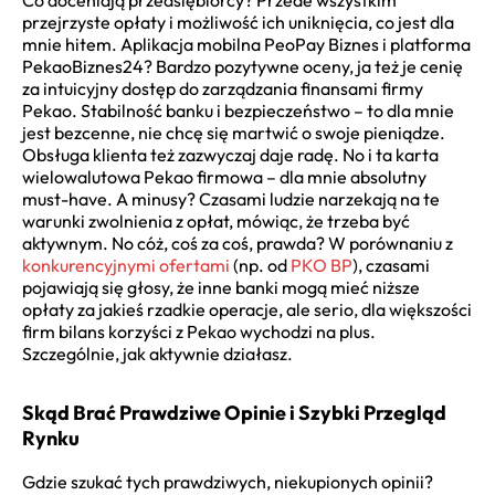
Co doceniają przedsiębiorcy? Przede wszystkim
przejrzyste opłaty i możliwość ich uniknięcia, co jest dla
mnie hitem. Aplikacja mobilna PeoPay Biznes i platforma
PekaoBiznes24? Bardzo pozytywne oceny, ja też je cenię
za intuicyjny dostęp do zarządzania finansami firmy
Pekao. Stabilność banku i bezpieczeństwo – to dla mnie
jest bezcenne, nie chcę się martwić o swoje pieniądze.
Obsługa klienta też zazwyczaj daje radę. No i ta karta
wielowalutowa Pekao firmowa – dla mnie absolutny
must-have. A minusy? Czasami ludzie narzekają na te
warunki zwolnienia z opłat, mówiąc, że trzeba być
aktywnym. No cóż, coś za coś, prawda? W porównaniu z
konkurencyjnymi ofertami
(np. od
PKO BP
), czasami
pojawiają się głosy, że inne banki mogą mieć niższe
opłaty za jakieś rzadkie operacje, ale serio, dla większości
firm bilans korzyści z Pekao wychodzi na plus.
Szczególnie, jak aktywnie działasz.
Skąd Brać Prawdziwe Opinie i Szybki Przegląd
Rynku
Gdzie szukać tych prawdziwych, niekupionych opinii?