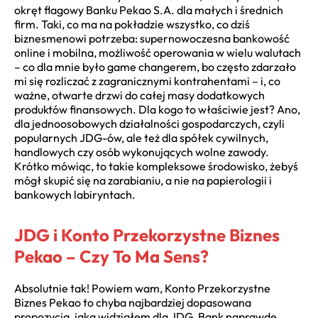
okręt flagowy Banku Pekao S.A. dla małych i średnich
firm. Taki, co ma na pokładzie wszystko, co dziś
biznesmenowi potrzeba: supernowoczesna bankowość
online i mobilna, możliwość operowania w wielu walutach
– co dla mnie było game changerem, bo często zdarzało
mi się rozliczać z zagranicznymi kontrahentami – i, co
ważne, otwarte drzwi do całej masy dodatkowych
produktów finansowych. Dla kogo to właściwie jest? Ano,
dla jednoosobowych działalności gospodarczych, czyli
popularnych JDG-ów, ale też dla spółek cywilnych,
handlowych czy osób wykonujących wolne zawody.
Krótko mówiąc, to takie kompleksowe środowisko, żebyś
mógł skupić się na zarabianiu, a nie na papierologii i
bankowych labiryntach.
JDG i Konto Przekorzystne Biznes
Pekao – Czy To Ma Sens?
Absolutnie tak! Powiem wam, Konto Przekorzystne
Biznes Pekao to chyba najbardziej dopasowana
propozycja, jaką widziałem dla JDG. Bank naprawdę