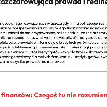
Rozczarowująca prawda i realne
edyś cudownego rozwiązania, zwłaszcza gdy firma potrzebuje zas
drukarni, zdesperowany szukał szybkiego finansowania na now
rm i zaczął do mnie wydzwaniać, pełen nadziei, że znalazł złot
nik ma za zadanie rozwiać wszelkie wątpliwości dotyczące dom
leksowe, prawdziwe informacje o kredytach gotówkowych dla fi
cjach i efektywnym porównywaniu ofert, żebyś mógł podjąć najl
y się z mitem o Lotos kredyt gotówkowy dla firm i wskażemy re
 kredyt gotówkowy dla małych firm, warunki kredytu gotówkoweg
s, a to wszystko prowadzi na manowce.
 finansów: Czegoś tu nie rozumiem