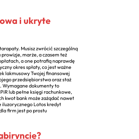
owa i ukryte
tarapaty. Musisz zwrócić szczególną
 prowizje, marże, a czasem też
opłatach, a one potrafią naprawdę
yczny okres spłaty, co jest ważne
rek lakmusowy Twojej finansowej
ojego przedsiębiorstwa oraz staż
yzję. Wymagane dokumenty to
KPiR lub pełne księgi rachunkowe,
zych kwot bank może zażądać nawet
 iluzorycznego Lotos kredyt
a firm jest po prostu
abiryncie?