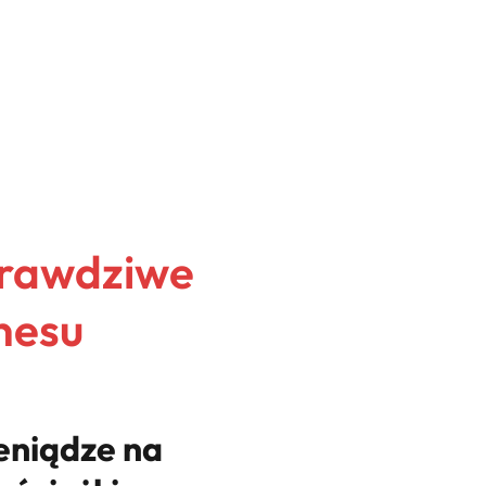
Prawdziwe
nesu
eniądze na