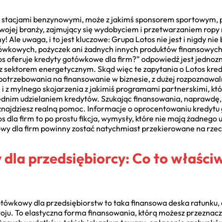
m, stacjami benzynowymi, może z jakimś sponsorem sportowym,
wojej branży, zajmujący się wydobyciem i przetwarzaniem ropy 
 Ale uwaga, i to jest kluczowe: Grupa Lotos nie jest i nigdy nie 
ówkowych, pożyczek ani żadnych innych produktów finansowych 
s oferuje kredyty gotówkowe dla firm?” odpowiedź jest jednozn
z sektorem energetycznym. Skąd więc te zapytania o Lotos kred
apotrzebowania na finansowanie w biznesie, z dużej rozpoznawaln
 z mylnego skojarzenia z jakimiś programami partnerskimi, któr
ednim udzielaniem kredytów. Szukając finansowania, naprawdę, 
 znajdziesz realną pomoc. Informacje o oprocentowaniu kredytu
 dla firm to po prostu fikcja, wymysły, które nie mają żadnego 
wy dla firm powinny zostać natychmiast przekierowane na rzec
la przedsiębiorcy: Co to właściwi
ówkowy dla przedsiębiorstw to taka finansowa deska ratunku, a
oju. To elastyczna forma finansowania, którą możesz przeznac