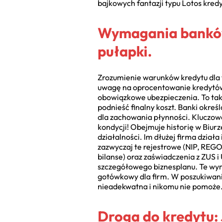
bajkowych fantazji typu Lotos kredy
Wymagania banków:
pułapki.
Zrozumienie warunków kredytu dla f
uwagę na oprocentowanie kredytów d
obowiązkowe ubezpieczenia. To tak
podnieść finalny koszt. Banki okreś
dla zachowania płynności. Kluczowa
kondycji! Obejmuje historię w Biur
działalności. Im dłużej firma dzia
zazwyczaj te rejestrowe (NIP, REGO
bilanse) oraz zaświadczenia z ZUS
szczegółowego biznesplanu. Te wym
gotówkowy dla firm. W poszukiwania
nieadekwatna i nikomu nie pomoże
Droga do kredytu: 