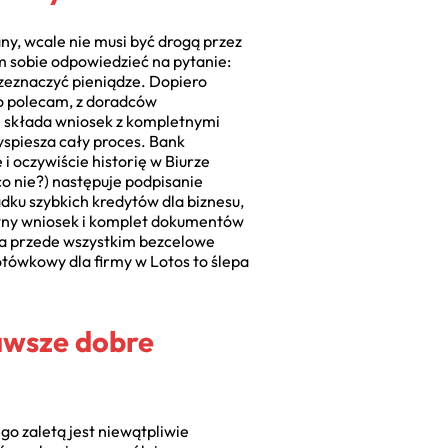
y, wcale nie musi być drogą przez
m sobie odpowiedzieć na pytanie:
rzeznaczyć pieniądze. Dopiero
co polecam, z doradców
 składa wniosek z kompletnymi
yspiesza cały proces. Bank
i oczywiście historię w Biurze
co nie?) następuje podpisanie
dku szybkich kredytów dla biznesu,
rawny wniosek i komplet dokumentów
e, a przede wszystkim bezcelowe
otówkowy dla firmy w Lotos to ślepa
zawsze dobre
go zaletą jest niewątpliwie