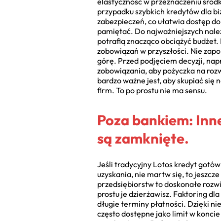
elastyczność w przeznaczeniu środk
przypadku szybkich kredytów dla bi
zabezpieczeń, co ułatwia dostęp do k
pamiętać. Do najważniejszych należ
potrafią znacząco obciążyć budżet.
zobowiązań w przyszłości. Nie zap
górę. Przed podjęciem decyzji, nap
zobowiązania, aby pożyczka na rozwó
bardzo ważne jest, aby skupiać się
firm. To po prostu nie ma sensu.
Poza bankiem: Inn
są zamknięte.
Jeśli tradycyjny Lotos kredyt gotów
uzyskania, nie martw się, to jeszcz
przedsiębiorstw to doskonałe rozw
prostu je dzierżawisz. Faktoring dl
długie terminy płatności. Dzięki ni
często dostępne jako limit w koncie