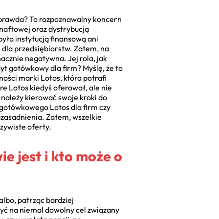
 prawda? To rozpoznawalny koncern
naftowej oraz dystrybucją
była instytucją finansową ani
dla przedsiębiorstw. Zatem, na
acznie negatywna. Jej rola, jak
yt gotówkowy dla firm? Myślę, że to
ości marki Lotos, która potrafi
e Lotos kiedyś oferował, ale nie
należy kierować swoje kroki do
 gotówkowego Lotos dla firm czy
uzasadnienia. Zatem, wszelkie
zywiste oferty.
e jest i kto może o
lbo, patrząc bardziej
zyć na niemal dowolny cel związany