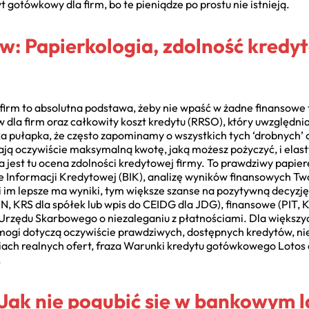
t gotówkowy dla firm, bo te pieniądze po prostu nie istnieją.
 Papierkologia, zdolność kredyt
irm to absolutna podstawa, żeby nie wpaść w żadne finansowe 
la firm oraz całkowity koszt kredytu (RRSO), który uwzględnia
a pułapka, że często zapominamy o wszystkich tych ‘drobnych’ 
lają oczywiście maksymalną kwotę, jaką możesz pożyczyć, i elast
 jest tu ocena zdolności kredytowej firmy. To prawdziwy papie
ze Informacji Kredytowej (BIK), analizę wyników finansowych Tw
ła i im lepsze ma wyniki, tym większe szanse na pozytywną dec
N, KRS dla spółek lub wpis do CEIDG dla JDG), finansowe (PIT, 
 i Urzędu Skarbowego o niezaleganiu z płatnościami. Dla więks
ogi dotyczą oczywiście prawdziwych, dostępnych kredytów, nie
ch realnych ofert, fraza Warunki kredytu gotówkowego Lotos dl
.
Jak nie pogubić się w bankowym l