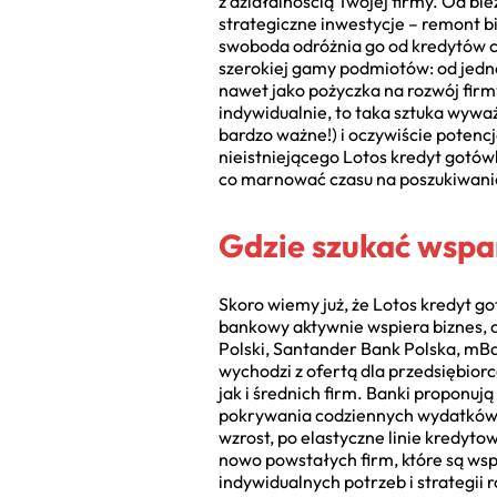
z działalnością Twojej firmy. Od bi
strategiczne inwestycje – remont 
swoboda odróżnia go od kredytów ce
szerokiej gamy podmiotów: od jedn
nawet jako pożyczka na rozwój firmy
indywidualnie, to taka sztuka wyważ
bardzo ważne!) i oczywiście potencj
nieistniejącego Lotos kredyt gotów
co marnować czasu na poszukiwanie 
Gdzie szukać wspar
Skoro wiemy już, że Lotos kredyt go
bankowy aktywnie wspiera biznes, 
Polski, Santander Bank Polska, mBan
wychodzi z ofertą dla przedsiębior
jak i średnich firm. Banki proponuj
pokrywania codziennych wydatków, p
wzrost, po elastyczne linie kredyto
nowo powstałych firm, które są wsp
indywidualnych potrzeb i strategii 