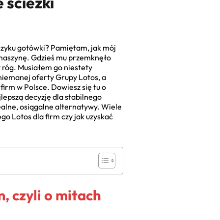
 ścieżki
trzyku gotówki? Pamiętam, jak mój
ą maszynę. Gdzieś mu przemknęło
y róg. Musiałem go niestety
niemanej oferty Grupy Lotos, a
rm w Polsce. Dowiesz się tu o
epszą decyzję dla stabilnego
alne, osiągalne alternatywy. Wiele
o Lotos dla firm czy jak uzyskać
, czyli o mitach