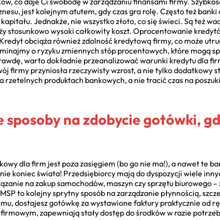
ów, co daje Ci swobodę w zarządzaniu finansami firmy. Szybkość
znesu, jest kolejnym atutem, gdy czas gra rolę. Często też bank
apitału. Jednakże, nie wszystko złoto, co się świeci. Są też wad
y stosunkowo wysoki całkowity koszt. Oprocentowanie kredytów 
 Kredyt obciąża również zdolność kredytową firmy, co może utru
ominajmy o ryzyku zmiennych stóp procentowych, które mogą spr
rawdę, warto dokładnie przeanalizować warunki kredytu dla firm
j firmy przyniosła rzeczywisty wzrost, a nie tylko dodatkowy st
 na rzetelnych produktach bankowych, a nie tracić czas na posz
e sposoby na zdobycie gotówki, g
kowy dla firm jest poza zasięgiem (bo go nie ma!), a nawet te 
e nie koniec świata! Przedsiębiorcy mają do dyspozycji wiele inn
iązanie na zakup samochodów, maszyn czy sprzętu biurowego –
a MSP to kolejny sprytny sposób na zarządzanie płynnością, szc
emu, dostajesz gotówkę za wystawione faktury praktycznie od ręk
 firmowym, zapewniają stały dostęp do środków w razie potrzeby