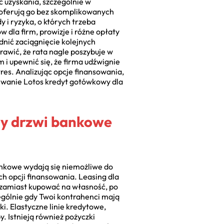
 uzyskania, szczególnie w
i oferują go bez skomplikowanych
y i ryzyka, o których trzeba
dla firm, prowizje i różne opłaty
dnić zaciągnięcie kolejnych
awić, że rata nagle poszybuje w
 i upewnić się, że firma udźwignie
res. Analizując opcje finansowania,
ukiwanie Lotos kredyt gotówkowy dla
dy drzwi bankowe
bankowe wydają się niemożliwe do
ych opcji finansowania. Leasing dla
 zamiast kupować na własność, po
zególnie gdy Twoi kontrahenci mają
i. Elastyczne linie kredytowe,
. Istnieją również pożyczki