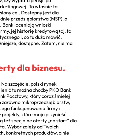
, czy wypłata pensji, po
rketingowej. To właśnie ta
lony cel. Dostępny jest dla
dnie przedsiębiorstwa (MSP), a
. Banki oceniają wnioski
my, jej historię kredytową (oj, to
tycznego i, co tu dużo mówić,
żniejsze, dostępne. Zatem, nie ma
erty dla biznesu.
 Na szczęście, polski rynek
mienić tu można choćby PKO Bank
ank Pocztowy, który coraz śmielej
eb zarówno mikroprzedsiębiorstw,
ącego funkcjonowania firmy i
projekty, które mają przynieść
 też specjalne oferty „na start” dla
ota. Wybór zależy od Twoich
ych, konkretnych produktów, a nie