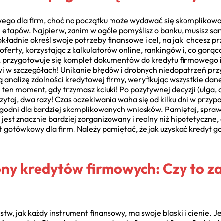
ego dla firm, choć na początku może wydawać się skomplikowan
 etapów. Najpierw, zanim w ogóle pomyślisz o banku, musisz sa
ładnie określ swoje potrzeby finansowe i cel, na jaki chcesz p
rty, korzystając z kalkulatorów online, rankingów i, co gorą
 przygotowuje się komplet dokumentów do kredytu firmowego i
wi w szczegółach! Unikanie błędów i drobnych niedopatrzeń prz
nalizę zdolności kredytowej firmy, weryfikując wszystkie dane 
t ten moment, gdy trzymasz kciuki! Po pozytywnej decyzji (ulga, 
ytaj, dwa razy! Czas oczekiwania waha się od kilku dni w przypa
 tygodni dla bardziej skomplikowanych wniosków. Pamiętaj, sp
s jest znacznie bardziej zorganizowany i realny niż hipotetyczn
yt gotówkowy dla firm. Należy pamiętać, że jak uzyskać kredyt g
rony kredytów firmowych: Czy to 
w, jak każdy instrument finansowy, ma swoje blaski i cienie. Je