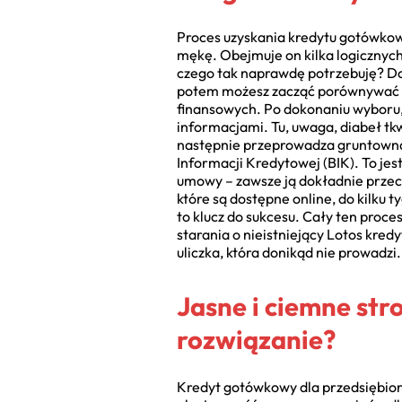
Proces uzyskania kredytu gotówkow
mękę. Obejmuje on kilka logicznych
czego tak naprawdę potrzebuję? Dok
potem możesz zacząć porównywać ofe
finansowych. Po dokonaniu wyboru,
informacjami. Tu, uwaga, diabeł tk
następnie przeprowadza gruntowną a
Informacji Kredytowej (BIK). To jes
umowy – zawsze ją dokładnie przecz
które są dostępne online, do kilku
to klucz do sukcesu. Cały ten proce
starania o nieistniejący Lotos kred
uliczka, która donikąd nie prowadzi.
Jasne i ciemne st
rozwiązanie?
Kredyt gotówkowy dla przedsiębiorst