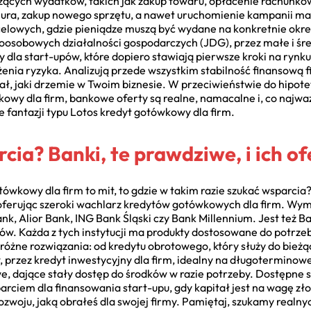
eżących wydatków, takich jak zakup towaru, opłacenie rachunków
biura, zakup nowego sprzętu, a nawet uruchomienie kampanii ma
lowych, gdzie pieniądze muszą być wydane na konkretnie okreś
oosobowych działalności gospodarczych (JDG), przez małe i śre
 dla start-upów, które dopiero stawiają pierwsze kroki na rynku
enia ryzyka. Analizują przede wszystkim stabilność finansową fir
ał, jaki drzemie w Twoim biznesie. W przeciwieństwie do hipote
kowy dla firm, bankowe oferty są realne, namacalne i, co najwa
fantazji typu Lotos kredyt gotówkowy dla firm.
cia? Banki, te prawdziwe, i ich of
tówkowy dla firm to mit, to gdzie w takim razie szukać wsparcia?
oferując szeroki wachlarz kredytów gotówkowych dla firm. Wy
k, Alior Bank, ING Bank Śląski czy Bank Millennium. Jest też B
ców. Każda z tych instytucji ma produkty dostosowane do potrz
ą różne rozwiązania: od kredytu obrotowego, który służy do bież
rzez kredyt inwestycyjny dla firm, idealny na długoterminowe 
we, dające stały dostęp do środków w razie potrzeby. Dostępne są
arciem dla finansowania start-upu, gdy kapitał jest na wagę zł
rozwoju, jaką obrałeś dla swojej firmy. Pamiętaj, szukamy realn