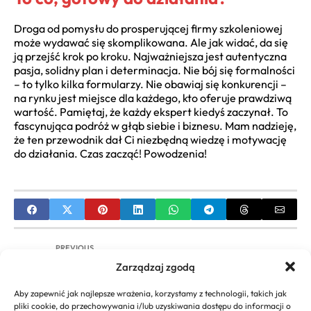
Droga od pomysłu do prosperującej firmy szkoleniowej
może wydawać się skomplikowana. Ale jak widać, da się
ją przejść krok po kroku. Najważniejsza jest autentyczna
pasja, solidny plan i determinacja. Nie bój się formalności
– to tylko kilka formularzy. Nie obawiaj się konkurencji –
na rynku jest miejsce dla każdego, kto oferuje prawdziwą
wartość. Pamiętaj, że każdy ekspert kiedyś zaczynał. To
fascynująca podróż w głąb siebie i biznesu. Mam nadzieję,
że ten przewodnik dał Ci niezbędną wiedzę i motywację
do działania. Czas zacząć! Powodzenia!
PREVIOUS
Zarządzaj zgodą
Podatek od wygranej w teleturniejach – Co musisz
wiedzieć
Aby zapewnić jak najlepsze wrażenia, korzystamy z technologii, takich jak
pliki cookie, do przechowywania i/lub uzyskiwania dostępu do informacji o