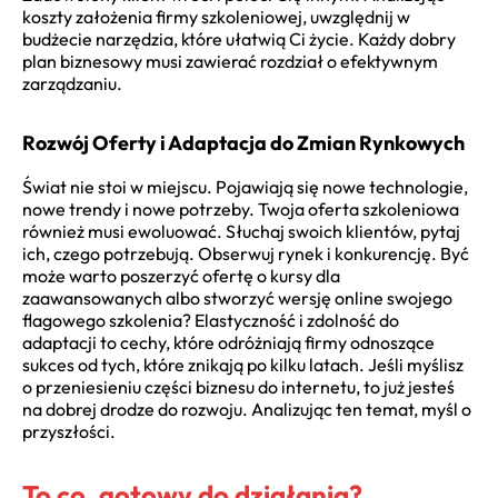
koszty założenia firmy szkoleniowej, uwzględnij w
budżecie narzędzia, które ułatwią Ci życie. Każdy dobry
plan biznesowy musi zawierać rozdział o efektywnym
zarządzaniu.
Rozwój Oferty i Adaptacja do Zmian Rynkowych
Świat nie stoi w miejscu. Pojawiają się nowe technologie,
nowe trendy i nowe potrzeby. Twoja oferta szkoleniowa
również musi ewoluować. Słuchaj swoich klientów, pytaj
ich, czego potrzebują. Obserwuj rynek i konkurencję. Być
może warto poszerzyć ofertę o kursy dla
zaawansowanych albo stworzyć wersję online swojego
flagowego szkolenia? Elastyczność i zdolność do
adaptacji to cechy, które odróżniają firmy odnoszące
sukces od tych, które znikają po kilku latach. Jeśli myślisz
o przeniesieniu części biznesu do internetu, to już jesteś
na dobrej drodze do rozwoju. Analizując ten temat, myśl o
przyszłości.
To co, gotowy do działania?