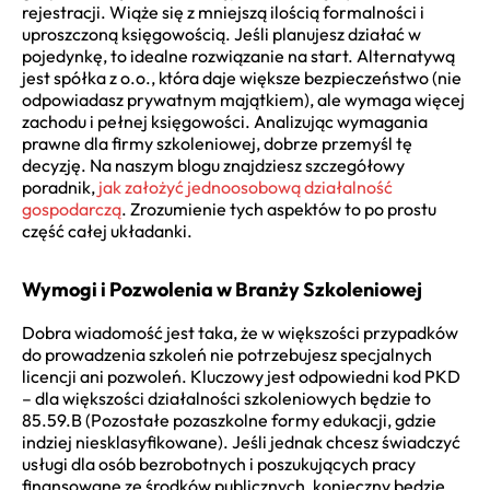
rejestracji. Wiąże się z mniejszą ilością formalności i
uproszczoną księgowością. Jeśli planujesz działać w
pojedynkę, to idealne rozwiązanie na start. Alternatywą
jest spółka z o.o., która daje większe bezpieczeństwo (nie
odpowiadasz prywatnym majątkiem), ale wymaga więcej
zachodu i pełnej księgowości. Analizując wymagania
prawne dla firmy szkoleniowej, dobrze przemyśl tę
decyzję. Na naszym blogu znajdziesz szczegółowy
poradnik,
jak założyć jednoosobową działalność
gospodarczą
. Zrozumienie tych aspektów to po prostu
część całej układanki.
Wymogi i Pozwolenia w Branży Szkoleniowej
Dobra wiadomość jest taka, że w większości przypadków
do prowadzenia szkoleń nie potrzebujesz specjalnych
licencji ani pozwoleń. Kluczowy jest odpowiedni kod PKD
– dla większości działalności szkoleniowych będzie to
85.59.B (Pozostałe pozaszkolne formy edukacji, gdzie
indziej niesklasyfikowane). Jeśli jednak chcesz świadczyć
usługi dla osób bezrobotnych i poszukujących pracy
finansowane ze środków publicznych, konieczny będzie