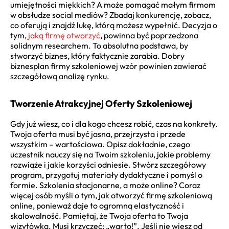
umiejętności miękkich? A może pomagać małym firmom
w obsłudze social mediów? Zbadaj konkurencję, zobacz,
co oferują i znajdź lukę, którą możesz wypełnić. Decyzja o
tym,
jaką firmę otworzyć
, powinna być poprzedzona
solidnym researchem. To absolutna podstawa, by
stworzyć biznes, który faktycznie zarabia. Dobry
biznesplan firmy szkoleniowej wzór powinien zawierać
szczegółową analizę rynku.
Tworzenie Atrakcyjnej Oferty Szkoleniowej
Gdy już wiesz, co i dla kogo chcesz robić, czas na konkrety.
Twoja oferta musi być jasna, przejrzysta i przede
wszystkim – wartościowa. Opisz dokładnie, czego
uczestnik nauczy się na Twoim szkoleniu, jakie problemy
rozwiąże i jakie korzyści odniesie. Stwórz szczegółowy
program, przygotuj materiały dydaktyczne i pomyśl o
formie. Szkolenia stacjonarne, a może online? Coraz
więcej osób myśli o tym, jak otworzyć firmę szkoleniową
online, ponieważ daje to ogromną elastyczność i
skalowalność. Pamiętaj, że Twoja oferta to Twoja
wizytówka. Musi krzyczeć: „warto!”. Jeśli nie wiesz od