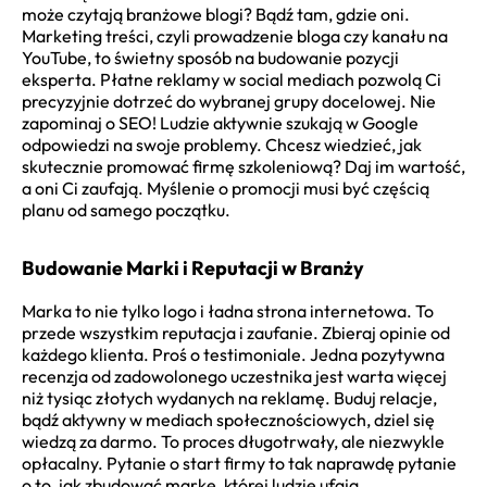
może czytają branżowe blogi? Bądź tam, gdzie oni.
Marketing treści, czyli prowadzenie bloga czy kanału na
YouTube, to świetny sposób na budowanie pozycji
eksperta. Płatne reklamy w social mediach pozwolą Ci
precyzyjnie dotrzeć do wybranej grupy docelowej. Nie
zapominaj o SEO! Ludzie aktywnie szukają w Google
odpowiedzi na swoje problemy. Chcesz wiedzieć, jak
skutecznie promować firmę szkoleniową? Daj im wartość,
a oni Ci zaufają. Myślenie o promocji musi być częścią
planu od samego początku.
Budowanie Marki i Reputacji w Branży
Marka to nie tylko logo i ładna strona internetowa. To
przede wszystkim reputacja i zaufanie. Zbieraj opinie od
każdego klienta. Proś o testimoniale. Jedna pozytywna
recenzja od zadowolonego uczestnika jest warta więcej
niż tysiąc złotych wydanych na reklamę. Buduj relacje,
bądź aktywny w mediach społecznościowych, dziel się
wiedzą za darmo. To proces długotrwały, ale niezwykle
opłacalny. Pytanie o start firmy to tak naprawdę pytanie
o to, jak zbudować markę, której ludzie ufają.