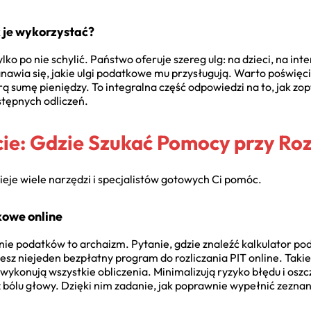
k je wykorzystać?
ylko po nie schylić. Państwo oferuje szereg ulg: na dzieci, na int
wia się, jakie ulgi podatkowe mu przysługują. Warto poświęcić
ą sumę pieniędzy. To integralna część odpowiedzi na to, jak zo
stępnych odliczeń.
ie: Gdzie Szukać Pomocy przy Roz
nieje wiele narzędzi i specjalistów gotowych Ci pomóc.
kowe online
enie podatków to archaizm. Pytanie, gdzie znaleźć kalkulator p
iesz niejeden bezpłatny program do rozliczania PIT online. Taki
 wykonują wszystkie obliczenia. Minimalizują ryzyko błędu i osz
 bólu głowy. Dzięki nim zadanie, jak poprawnie wypełnić zeznan