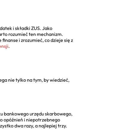
odatek i składki ZUS. Jako
warto rozumieć ten mechanizm.
inanse i zrozumieć, co dzieje się z
nsji
.
ega nie tylko na tym, by wiedzieć,
hunku bankowego urzędu skarbowego,
do opóźnień i niepotrzebnego
stko dwa razy, a najlepiej trzy.