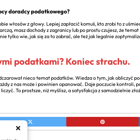
mocy doradcy podatkowego?
bie włosów z głowy. Lepiej zapłacić komuś, kto zrobi to z uśmie
czą, masz dochody z zagranicy lub po prostu czujesz, że temat
e tylko wie, jak się za to zabrać, ale też jak legalnie zoptyma
 tymi podatkami? Koniec strachu.
czarował nieco temat podatków. Wiedza o tym, jak obliczyć pod
ażdy z nas może i powinien opanować. Daje poczucie kontroli, p
 liczyć. To prostsze, niż myślisz, a satysfakcja z samodzielnie z