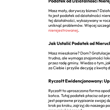
Podatek od Działalności Niere
Masz mały, dorywczy biznes? Działal
to jest podatek od działalności ni
tej działalności, wykazywany w roc
uniknąć problemów. Więcej szczeg
nierejestrowanej
.
Jak Ustalić Podatek od Nieru
Masz mieszkanie? Dom? Gratulacje. 
trudna, ale wymaga znajomości lok
przez radę gminy. Wiedza o tym, jaki
za Ciebie i przyśle decyzję z kwotą
Ryczałt Ewidencjonowany: Up
Ryczałt to uproszczona forma opod
końca. Tutaj podatek płacisz od pr
jest poprawne przypisanie swojej dz
krok po kroku, zajrzyj do naszego 