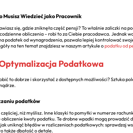
 Musisz Wiedzieć jako Pracownik
wiasz się, gdzie zniknęła część pensji? To właśnie zaliczki na p
 codzienne obliczenia – robi to za Ciebie pracodawca. Jednak 
 na podatek od wynagrodzenia, pozwala lepiej kontrolować swoje f
góły na ten temat znajdziesz w naszym artykule o
podatku od pe
 Optymalizacja Podatkowa
robić to dobrze i skorzystać z dostępnych możliwości? Sztuka pol
o mądrze.
iczaniu podatków
a częściej, niż myślisz. Inne klasyki to pomyłki w numerze rac
e obliczenie kwoty podatku. Te drobne wpadki mogą prowadzić 
jak uniknąć błędów w rozliczeniach podatkowych: sprawdzaj wszy
o także dbałość o detale.