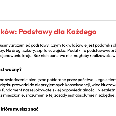
tków: Podstawy dla Każdego
musimy zrozumieć podstawy. Czym tak właściwie jest podatek i 
zy. Na drogi, szkoły, szpitale, wojsko. Podatki to podstawowe 
kcjonowanie kraju. Bez nich państwo nie mogłoby realizować sw
jest ważny?
e świadczenie pieniężne pobierane przez państwo. Jego cele
iązku prowadzi do nieprzyjemnych konsekwencji, więc kluczowe j
o fundament naszej obywatelskiej odpowiedzialności. Niezależni
z mieszkanie, zrozumienie tej zasady jest absolutnie niezbędne.
które musisz znać