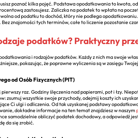
usisz poznać kilka pojęć. Podstawa opodatkowania to kwota, od 
ocentową zastosujesz. Zaliczka na podatek to wpłata na pocze
wolna od podatku to dochód, który nie podlega opodatkowaniu. 
. Bez znajomości tych terminów, całe to liczenie pozostanie cz
rodzaje podatków? Praktyczny pr
opodatkowania i rodzajów podatków. Każdy z nich ma swoje własn
niejsze, pokazując, że poprawne wyliczenia są w zasięgu Twojej
ego od Osób Fizycznych (PIT)
pierwszy raz. Godziny ślęczenia nad papierami, pot i łzy. Niepot
ów: zsumuj wszystkie swoje przychody, odejmij koszty ich uzysk
ące Ci ulgi i odliczenia. Od tak uzyskanej podstawy opodatkowa
wanie, dokładne informacje na ten temat znajdziesz w naszym
chce samodzielnie obliczyć podatek dochodowy, a odpowiedź jest 
 da się zrobić.