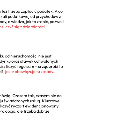
j też trzeba zapłacić podatek. A co
 skali podatkowej od przychodów z
y, a wiedza, jak to zrobić, pozwoli
ozliczyć się z działalności
ku od nieruchomości nie jest
budynku oraz stawek uchwalonych
isz liczyć tego sam – urząd zrobi to
dź,
jakie obowiązują tu zasady
.
 mówią. Czasem tak, czasem nie do
aju świadczonych usług. Kluczowe
ozliczyć ryczałt ewidencjonowany
bra opcja, ale trzeba dobrze