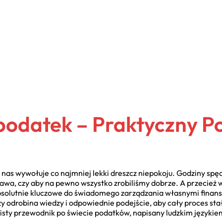
 podatek – Praktyczny P
 z nas wywołuje co najmniej lekki dreszcz niepokoju. Godziny sp
awa, czy aby na pewno wszystko zrobiliśmy dobrze. A przecież w
 absolutnie kluczowe do świadomego zarządzania własnymi finansa
odrobina wiedzy i odpowiednie podejście, aby cały proces stał 
obisty przewodnik po świecie podatków, napisany ludzkim języki