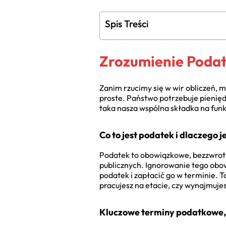
Spis Treści
Zrozumienie Poda
Zanim rzucimy się w wir obliczeń, 
proste. Państwo potrzebuje pienięd
taka nasza wspólna składka na fun
Co to jest podatek i dlaczego 
Podatek to obowiązkowe, bezzwrotn
publicznych. Ignorowanie tego obow
podatek i zapłacić go w terminie. T
pracujesz na etacie, czy wynajmujes
Kluczowe terminy podatkowe, 