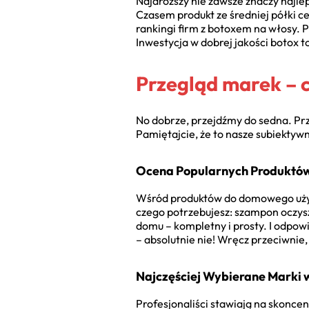
Najdroższy nie zawsze znaczy najlep
Czasem produkt ze średniej półki c
rankingi firm z botoxem na włosy. P
Inwestycja w dobrej jakości botox t
Przegląd marek – 
No dobrze, przejdźmy do sedna. Pr
Pamiętajcie, że to nasze subiektywn
Ocena Popularnych Produktó
Wśród produktów do domowego użytku
czego potrzebujesz: szampon oczysz
domu – kompletny i prosty. I odpow
– absolutnie nie! Wręcz przeciwnie
Najczęściej Wybierane Marki 
Profesjonaliści stawiają na skoncen