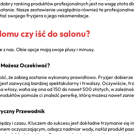
obry ranking produktów profesjonalnych jest na wagę złota dla
działanie. Nasze zestawienie uwzględnia również te profesjonaln
tać swojego fryzjera o jego rekomendacje.
omu czy iść do salonu?
e z nas. Obie opcje mają swoje plusy i minusy.
o Możesz Oczekiwać?
ość, że zabieg zostanie wykonany prawidłowo. Fryzjer dobierze 
 jest zazwyczaj bardziej spektakularny i trwalszy. Oczywiście, tr
na włosy, waha się ona od 150 do nawet 500 złotych, w zależnośc
roduktów pomoże ci znaleźć perełkę, którą możesz nawet zanie
tyczny Przewodnik
ędzy i czasu. Kluczem do sukcesu jest dokładne trzymanie się in
nem oczyszczającym, odsącz nadmiar wody, nałóż produkt pas