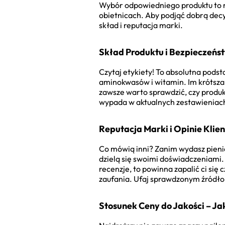
Wybór odpowiedniego produktu to ni
obietnicach. Aby podjąć dobrą decy
skład i reputacja marki.
Skład Produktu i Bezpieczeńs
Czytaj etykiety! To absolutna pods
aminokwasów i witamin. Im krótsza i
zawsze warto sprawdzić, czy produk
wypada w aktualnych zestawieniac
Reputacja Marki i Opinie Klie
Co mówią inni? Zanim wydasz pienią
dzielą się swoimi doświadczeniami.
recenzje, to powinna zapalić ci się
zaufania. Ufaj sprawdzonym źródł
Stosunek Ceny do Jakości – Ja