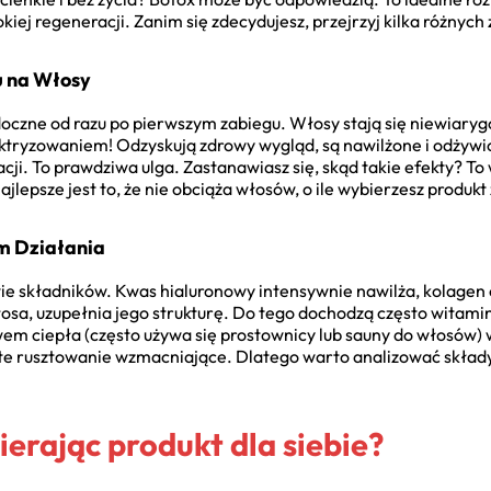
iej regeneracji. Zanim się zdecydujesz, przejrzyj kilka różnyc
u na Włosy
doczne od razu po pierwszym zabiegu. Włosy stają się niewiarygo
ektryzowaniem! Odzyskują zdrowy wygląd, są nawilżone i odżywio
zacji. To prawdziwa ulga. Zastanawiasz się, skąd takie efekty?
ajlepsze jest to, że nie obciąża włosów, o ile wybierzesz produkt
m Działania
ie składników. Kwas hialuronowy intensywnie nawilża, kolagen 
łosa, uzupełnia jego strukturę. Do tego dochodzą często witaminy
m ciepła (często używa się prostownicy lub sauny do włosów) w
ste rusztowanie wzmacniające. Dlatego warto analizować skład
erając produkt dla siebie?