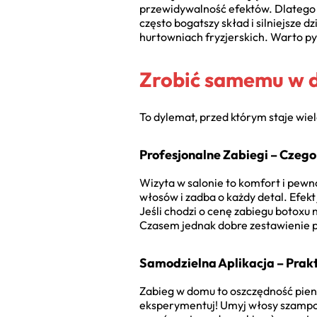
przewidywalność efektów. Dlatego d
często bogatszy skład i silniejsze 
hurtowniach fryzjerskich. Warto py
Zrobić samemu w d
To dylemat, przed którym staje wiel
Profesjonalne Zabiegi – Czeg
Wizyta w salonie to komfort i pewn
włosów i zadba o każdy detal. Efekt
Jeśli chodzi o cenę zabiegu botoxu 
Czasem jednak dobre zestawienie p
Samodzielna Aplikacja – Prak
Zabieg w domu to oszczędność pieni
eksperymentuj! Umyj włosy szampo