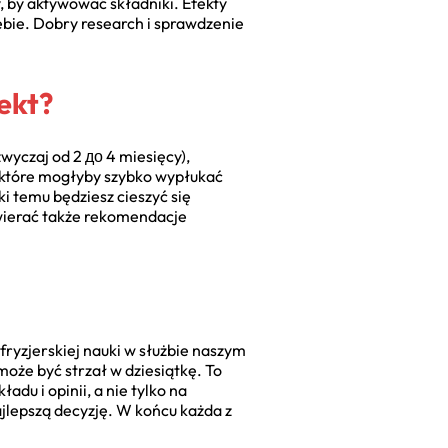
, by aktywować składniki. Efekty
ebie. Dobry research i sprawdzenie
fekt?
zwyczaj od 2 до 4 miesięcy),
 które mogłyby szybko wypłukać
ki temu będziesz cieszyć się
awierać także rekomendacje
fryzjerskiej nauki w służbie naszym
oże być strzał w dziesiątkę. To
du i opinii, a nie tylko na
ajlepszą decyzję. W końcu każda z