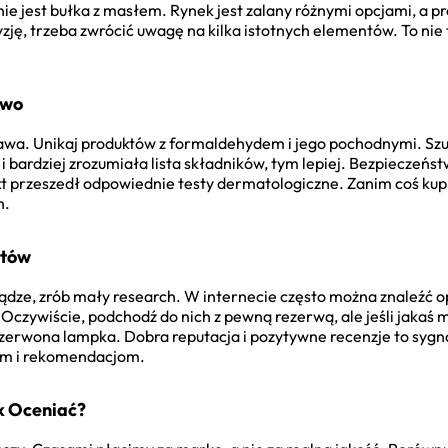
e jest bułka z masłem. Rynek jest zalany różnymi opcjami, a pr
zję, trzeba zwrócić uwagę na kilka istotnych elementów. To nie 
two
tawa. Unikaj produktów z formaldehydem i jego pochodnymi. Szuk
 bardziej zrozumiała lista składników, tym lepiej. Bezpieczeńst
t przeszedł odpowiednie testy dermatologiczne. Zanim coś kup
h.
ntów
dze, zrób mały research. W internecie często można znaleźć o
 Oczywiście, podchodź do nich z pewną rezerwą, ale jeśli jaka
 czerwona lampka. Dobra reputacja i pozytywne recenzje to sygna
om i rekomendacjom.
k Oceniać?