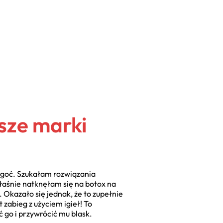
sze marki
ilgoć. Szukałam rozwiązania
właśnie natknęłam się na botox na
 Okazało się jednak, że to zupełnie
 zabieg z użyciem igieł! To
 go i przywrócić mu blask.