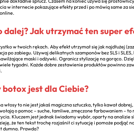
ępnie dokładnie spłucz. Czasem na koniec używa się prostownicy
ia w internecie pokazujące efekty przed i po mówią same za si
online.
o dalej? Jak utrzymać ten super e
zystko w twoich rękach. Aby efekt utrzymał się jak najdłużej (za
acja po zabiegu. Używaj delikatnych szamponów bez SLS i SLES,
nawilżające maski i odżywki. Ogranicz stylizację na gorąco. Dzię
z wiele tygodni. Każde dobre zestawienie produktów powinno z
.
 botox jest dla Ciebie?
 włosy to nie jest jakaś magiczna sztuczka, tylko kawał dobrej, 
wołają o pomoc – suche, łamliwe, zmęczone farbowaniem – to m
ia. Kluczem jest jednak świadomy wybór, oparty na analizie skła
ję, że ten tekst trochę rozjaśnił ci sytuację i pomoże podjąć n
jest dumna. Prawda?