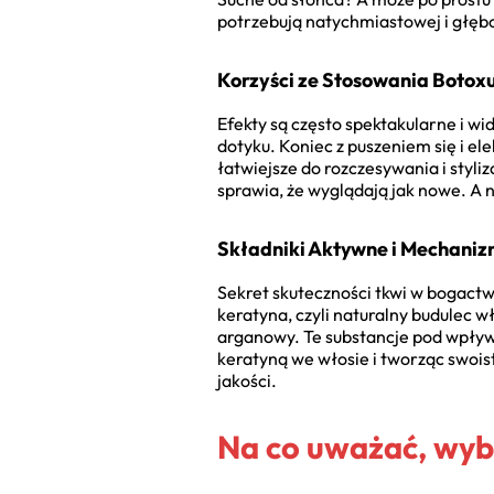
potrzebują natychmiastowej i głębok
Korzyści ze Stosowania Botox
Efekty są często spektakularne i wi
dotyku. Koniec z puszeniem się i el
łatwiejsze do rozczesywania i styli
sprawia, że wyglądają jak nowe. A n
Składniki Aktywne i Mechaniz
Sekret skuteczności tkwi w bogactw
keratyna, czyli naturalny budulec w
arganowy. Te substancje pod wpływe
keratyną we włosie i tworząc swoi
jakości.
Na co uważać, wybi