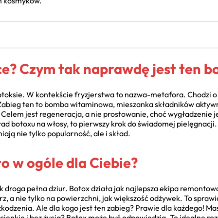
ch kosmyków.
ce? Czym tak naprawdę jest ten b
otoksie. W kontekście fryzjerstwa to nazwa-metafora. Chodzi o
 Zabieg ten to bomba witaminowa, mieszanka składników aktywn
i. Celem jest regeneracja, a nie prostowanie, choć wygładzenie
ład botoxu na włosy, to pierwszy krok do świadomej pielęgnacji.
iają nie tylko popularność, ale i skład.
 to w ogóle dla Ciebie?
k droga pełna dziur. Botox działa jak najlepsza ekipa remontow
z, a nie tylko na powierzchni, jak większość odżywek. To sprawia
szkodzenia. Ale dla kogo jest ten zabieg? Prawie dla każdego! 
cienkie i bez życia? Botox może być odpowiedzią. To idealne roz