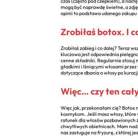
czas (często pod czepkiem), a nast
mogą być naprawdę świetne, a zdjęc
opinii to podstawa udanego zakupu 
Zrobiłaś botox. I c
Zrobiłaś zabieg i co dalej? Teraz ws
kluczowa jest odpowiednia pielęgn
cenne składniki. Regularnie stosuj 
gładkimi i lśniącymi włosami prze
dotyczące dbania o włosy po kuracji
Więc… czy ten cały
Więc jak, przekonałam cię? Botox na
kosmykom. Jeśli masz włosy, które 
ratunek dla włosów pozbawionych życ
chwytliwych obietnicach. Mam nadzie
nas zasługuje na fryzurę, z której 