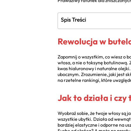
Prawdziwy ratunek dla zniszczony
Spis Treści
Rewolucja w butel
Zapomnij o wszystkim, co wiesz o b
włosa, a nie o toksynę botulinową.
kwas hialuronowy i naturalne olejk
ubocznym. Zrozumienie, jaki jest sk
na rzetelne rankingi, które uwzględn
Jak to działa i czy
Wyobraź sobie, że twoje włosy są ja
wszystkie ubytki. Działa od wewnątr
bardziej elastyczne i odporne na u
Suche od słońca? A może po prostu 