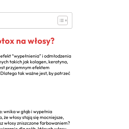
otox na włosy?
 efekt “wypełnienia” i odmłodzenia
ych takich jak kolagen, keratyna,
 jest przyjemnym efektem
 Dlatego tak ważne jest, by patrzeć
a: wnika w głąb i wypełnia
, że włosy stają się mocniejsze,
Masz włosy zniszczone farbowaniem?
wiązanie dla osób, których włosy