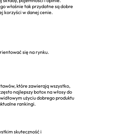
 składy, pojemności i opinie.
ego właśnie tak przydatne są dobre
j korzyści w danej cenie.
ientować się na rynku.
.
stawów, które zawierają wszystko,
często najlepszy botox na włosy do
prawidłowym użyciu dobrego produktu
ktualne rankingi.
ystkim skuteczność i