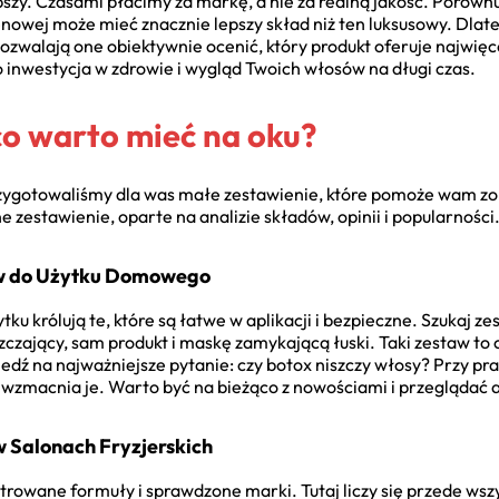
szy. Czasami płacimy za markę, a nie za realną jakość. Porównuj
enowej może mieć znacznie lepszy skład niż ten luksusowy. Dlat
ozwalają one obiektywnie ocenić, który produkt oferuje najwięce
o inwestycja w zdrowie i wygląd Twoich włosów na długi czas.
co warto mieć na oku?
zygotowaliśmy dla was małe zestawienie, które pomoże wam zor
e zestawienie, oparte na analizie składów, opinii i popularności
w do Użytku Domowego
 królują te, które są łatwe w aplikacji i bezpieczne. Szukaj ze
czający, sam produkt i maskę zamykającą łuski. Taki zestaw to 
iedź na najważniejsze pytanie: czy botox niszczy włosy? Przy 
, wzmacnia je. Warto być na bieżąco z nowościami i przeglądać a
w Salonach Fryzjerskich
trowane formuły i sprawdzone marki. Tutaj liczy się przede wsz