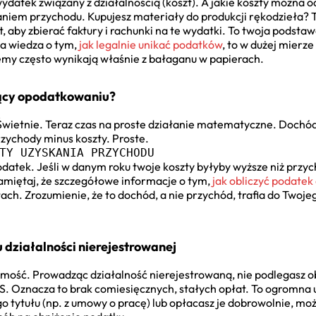
ydatek związany z działalnością (koszt). A jakie koszty można o
aniem przychodu. Kupujesz materiały do produkcji rękodzieła? T
t, aby zbierać faktury i rachunki na te wydatki. To twoja podst
 a wiedza o tym,
jak legalnie unikać podatków
, to w dużej mier
y często wynikają właśnie z bałaganu w papierach.
jący opodatkowaniu?
 Świetnie. Teraz czas na proste działanie matematyczne. Dochód
rzychody minus koszty. Proste.
TY UZYSKANIA PRZYCHODU
odatek. Jeśli w danym roku twoje koszty byłyby wyższe niż przych
Pamiętaj, że szczegółowe informacje o tym,
jak obliczyć podate
ach. Zrozumienie, że to dochód, a nie przychód, trafia do Twoje
 działalności nierejestrowanej
domość. Prowadząc działalność nierejestrowaną, nie podlegas
 Oznacza to brak comiesięcznych, stałych opłat. To ogromna ul
 tytułu (np. z umowy o pracę) lub opłacasz je dobrowolnie, mo