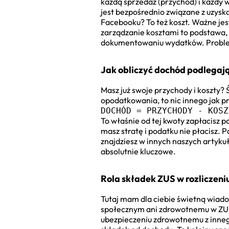
każdą sprzedaż (przychód) i każdy w
jest bezpośrednio związane z uzysk
Facebooku? To też koszt. Ważne jes
zarządzanie kosztami to podstawa,
dokumentowaniu wydatków. Problem
Jak obliczyć dochód podlega
Masz już swoje przychody i koszty?
opodatkowania, to nic innego jak p
DOCHÓD = PRZYCHODY - KOSZ
To właśnie od tej kwoty zapłacisz p
masz stratę i podatku nie płacisz. 
znajdziesz w innych naszych artykuł
absolutnie kluczowe.
Rola składek ZUS w rozliczeniu
Tutaj mam dla ciebie świetną wia
społecznym ani zdrowotnemu w ZUS.
ubezpieczeniu zdrowotnemu z innego