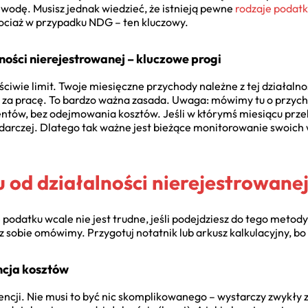
 wodę. Musisz jednak wiedzieć, że istnieją pewne
rodzaje podatk
hociaż w przypadku NDG – ten kluczowy.
ności nierejestrowanej – kluczowe progi
ściwie limit. Twoje miesięczne przychody należne z tej działal
a pracę. To bardzo ważna zasada. Uwaga: mówimy tu o przychod
ientów, bez odejmowania kosztów. Jeśli w którymś miesiącu przek
odarczej. Dlatego tak ważne jest bieżące monitorowanie swoich
 od działalności nierejestrowanej
podatku wcale nie jest trudne, jeśli podejdziesz do tego metod
z sobie omówimy. Przygotuj notatnik lub arkusz kalkulacyjny, bo t
ncja kosztów
cji. Nie musi to być nic skomplikowanego – wystarczy zwykły zes