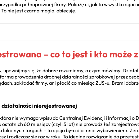
 przypadku pełnoprawnej firmy. Pokażę ci, jak to wszystko ogarn
. To nie jest czarna magia, obiecuję.
strowana – co to jest i kto może z
w, upewnijmy się, że dobrze rozumiemy, o czym mówimy. Działa
 forma prowadzenia drobnej działalności zarobkowej przez osob
ędach, zakładać firmy, ani płacić co miesiąc ZUS-u. Brzmi dobrz
 działalności nierejestrowanej
 która nie wymaga wpisu do Centralnej Ewidencji i Informacji o
ągu ostatnich 60 miesięcy (czyli 5 lat) nie prowadziłeś zarejestr
a lokalnych targach – ta opcja była dla mnie wybawieniem. Zer
iasz i rozliczasz się raz w roku. To idealne rozwiązanie do prze