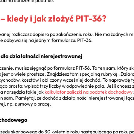
sób na obniżenie podatku.
– kiedy i jak złożyć PIT-36?
wanej rozliczasz dopiero po zakończeniu roku. Nie ma żadnych m
nie odbywa się na jednym formularzu: PIT-36.
dla działalności nierejestrowanej
czenie, musisz sięgnąć po formularz PIT-36. To ten sam, który sk
est o wiele prostsze. Znajdziesz tam specjalną rubrykę „Dział
ychodów, kosztów i obliczony wcześniej dochód. To naprawdę tyl
ąco prosta: wpisać trzy liczby w odpowiednie pola. Jeśli chcesz z
a narzędzia takie jak
kalkulator zaliczki na podatek dochodowy
n sam. Pamiętaj, że dochód z działalności nierejestrowanej łąc
j, np. z umowy o pracę.
ochodowego
urzędu skarbowego do 30 kwietnia roku następującego po roku p