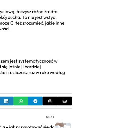
yciową, łączysz różne źródła
kój ducha. To nie jest wstyd.
oże Ci też zrozumieć, jakie inne
wości.
luczem jest systematyczność w
się jaśniej i bardziej
6 i rozliczasz raz w roku według
NEXT
ja – jak przygotować się do