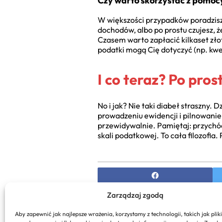
Czy warto skorzystać z pomo
W większości przypadków poradzisz 
dochodów, albo po prostu czujesz, ż
Czasem warto zapłacić kilkaset zło
podatki mogą Cię dotyczyć (np. kwe
I co teraz? Po prost
No i jak? Nie taki diabeł straszny.
prowadzeniu ewidencji i pilnowanie l
przewidywalnie. Pamiętaj: przychód
skali podatkowej. To cała filozofia
Zarządzaj zgodą
PREVIOUS
Aby zapewnić jak najlepsze wrażenia, korzystamy z technologii, takich jak pliki
Ranking firm kurierskich – 