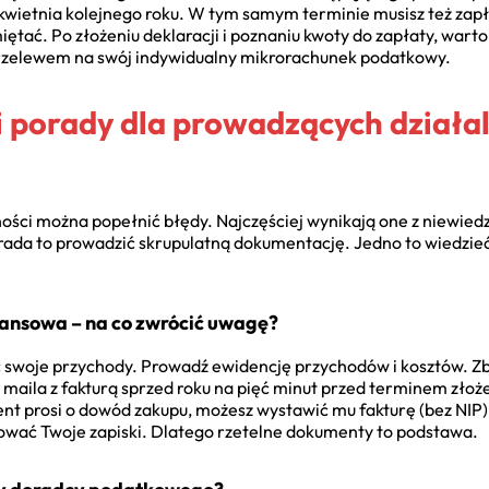
a kwietnia kolejnego roku. W tym samym terminie musisz też zap
ętać. Po złożeniu deklaracji i poznaniu kwoty do zapłaty, warto
 przelewem na swój indywidualny mikrorachunek podatkowy.
i porady dla prowadzących działa
ości można popełnić błędy. Najczęściej wynikają one z niewiedzy
 rada to prowadzić skrupulatną dokumentację. Jedno to wiedzieć,
ansowa – na co zwrócić uwagę?
swoje przychody. Prowadź ewidencję przychodów i kosztów. Zbie
 maila z fakturą sprzed roku na pięć minut przed terminem złoż
lient prosi o dowód zakupu, możesz wystawić mu fakturę (bez NIP
wać Twoje zapiski. Dlatego rzetelne dokumenty to podstawa.