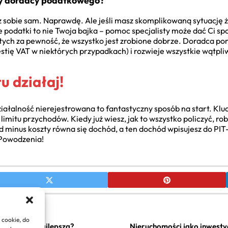
cy doradcy podatkowego?
sobie sam. Naprawdę. Ale jeśli masz skomplikowaną sytuację ż
e podatki to nie Twoja bajka – pomoc specjalisty może dać Ci spo
tych za pewność, że wszystko jest zrobione dobrze. Doradca pom
stię VAT w niektórych przypadkach) i rozwieje wszystkie wątpli
u działaj!
 Działalność nierejestrowana to fantastyczny sposób na start. K
imitu przychodów. Kiedy już wiesz, jak to wszystko policzyć, robi 
 minus koszty równa się dochód, a ten dochód wpisujesz do PIT-3
. Powodzenia!
 cookie, do
Jak wybrać najlepszą?
Nieruchomości jako inwestyc