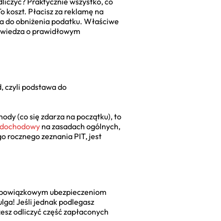
dliczyć? Praktycznie wszystko, co
o koszt. Płacisz za reklamę na
awa do obniżenia podatku. Właściwe
ze wiedza o prawidłowym
, czyli podstawa do
ody (co się zdarza na początku), to
k dochodowy
na zasadach ogólnych,
go rocznego zeznania PIT, jest
z obowiązkowym ubezpieczeniom
ga! Jeśli jednak podlegasz
żesz odliczyć część zapłaconych