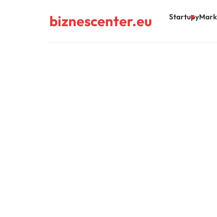
biznescenter.eu
Startupy
Mark