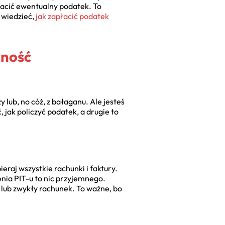
łacić ewentualny podatek. To
 wiedzieć,
jak zapłacić podatek
lność
 lub, no cóż, z bałaganu. Ale jesteś
 jak policzyć podatek, a drugie to
raj wszystkie rachunki i faktury.
enia PIT-u to nic przyjemnego.
) lub zwykły rachunek. To ważne, bo