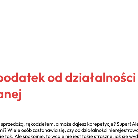
podatek od działalności
anej
sprzedażą, rękodziełem, a może dajesz korepetycje? Super! Ale 
mi? Wiele osób zastanawia się, czy od działalności nierejestro
ak. Ale spokojnie, to wcale nie jest takie straszne, jak się wyd