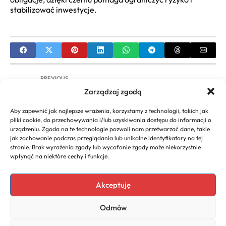
stabilizować inwestycje.
PREVIOUS
Zarządzaj zgodą
Oddłużanie bez zdolności kredytowej – czy to w
ogóle możliwe?
Aby zapewnić jak najlepsze wrażenia, korzystamy z technologii, takich jak
pliki cookie, do przechowywania i/lub uzyskiwania dostępu do informacji o
NEXT
urządzeniu. Zgoda na te technologie pozwoli nam przetwarzać dane, takie
jak zachowanie podczas przeglądania lub unikalne identyfikatory na tej
Transport towarów z Turcji – na co zwrócić uwagę
stronie. Brak wyrażenia zgody lub wycofanie zgody może niekorzystnie
przy wyborze przewoźnika?
wpłynąć na niektóre cechy i funkcje.
Akceptuję
Copyright 2026. All rights
Polecany program do
Odmów
reserved powered by
faktur
biznescenter.eu