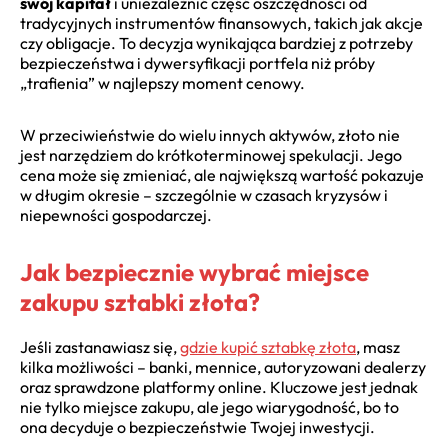
swój kapitał
i uniezależnić część oszczędności od
tradycyjnych instrumentów finansowych, takich jak akcje
czy obligacje. To decyzja wynikająca bardziej z potrzeby
bezpieczeństwa i dywersyfikacji portfela niż próby
„trafienia” w najlepszy moment cenowy.
W przeciwieństwie do wielu innych aktywów, złoto nie
jest narzędziem do krótkoterminowej spekulacji. Jego
cena może się zmieniać, ale największą wartość pokazuje
w długim okresie – szczególnie w czasach kryzysów i
niepewności gospodarczej.
Jak bezpiecznie wybrać miejsce
zakupu sztabki złota?
Jeśli zastanawiasz się,
gdzie kupić sztabkę złota
, masz
kilka możliwości – banki, mennice, autoryzowani dealerzy
oraz sprawdzone platformy online. Kluczowe jest jednak
nie tylko miejsce zakupu, ale jego wiarygodność, bo to
ona decyduje o bezpieczeństwie Twojej inwestycji.