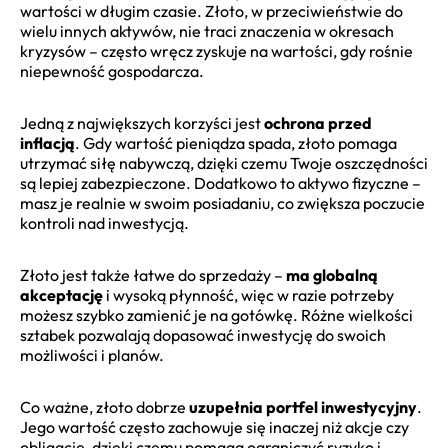
wartości w długim czasie. Złoto, w przeciwieństwie do
wielu innych aktywów, nie traci znaczenia w okresach
kryzysów – często wręcz zyskuje na wartości, gdy rośnie
niepewność gospodarcza.
Jedną z największych korzyści jest
ochrona przed
inflacją
. Gdy wartość pieniądza spada, złoto pomaga
utrzymać siłę nabywczą, dzięki czemu Twoje oszczędności
są lepiej zabezpieczone. Dodatkowo to aktywo fizyczne –
masz je realnie w swoim posiadaniu, co zwiększa poczucie
kontroli nad inwestycją.
Złoto jest także łatwe do sprzedaży –
ma globalną
akceptację
i wysoką płynność, więc w razie potrzeby
możesz szybko zamienić je na gotówkę. Różne wielkości
sztabek pozwalają dopasować inwestycję do swoich
możliwości i planów.
Co ważne, złoto dobrze
uzupełnia portfel inwestycyjny
.
Jego wartość często zachowuje się inaczej niż akcje czy
obligacje, dzięki czemu pomaga ograniczyć ryzyko i