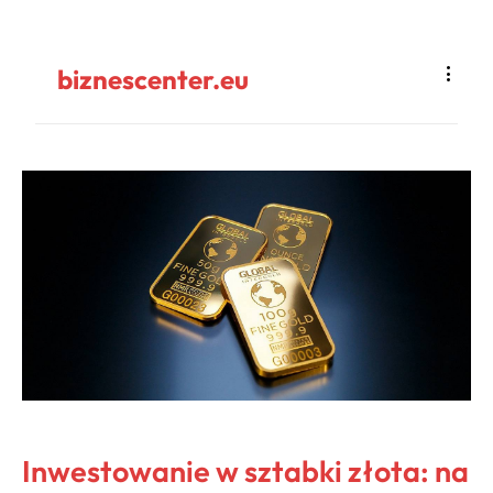
biznescenter.eu
Inwestowanie w sztabki złota: na