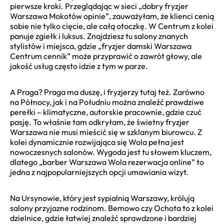
pierwsze kroki. Przeglądając w sieci „dobry fryzjer
Warszawa Mokotów opinie”, zauważyłam, że klienci cenią
sobie nie tylko cięcie, ale całą otoczkę. W Centrum z kolei
panuje zgiełk i luksus. Znajdziesz tu salony znanych
stylistów i miejsca, gdzie „fryzjer damski Warszawa
Centrum cennik” może przyprawić o zawrót głowy, ale
jakość usług często idzie z tym w parze.
A Praga? Praga ma duszę, i fryzjerzy tutaj też. Zarówno
na Północy, jak i na Południu można znaleźć prawdziwe
perełki – klimatyczne, autorskie pracownie, gdzie czuć
pasję. To właśnie tam odkryłam, że świetny fryzjer
Warszawa nie musi mieścić się w szklanym biurowcu. Z
kolei dynamicznie rozwijająca się Wola pełna jest
nowoczesnych salonów. Wygoda jest tu słowem kluczem,
dlatego „barber Warszawa Wola rezerwacja online” to
jedna z najpopularniejszych opcji umawiania wizyt.
Na Ursynowie, który jest sypialnią Warszawy, królują
salony przyjazne rodzinom. Bemowo czy Ochota to z kolei
dzielnice, gdzie łatwiej znaleźć sprawdzone i bardziej