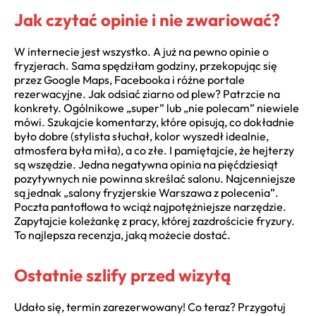
Jak czytać opinie i nie zwariować?
W internecie jest wszystko. A już na pewno opinie o
fryzjerach. Sama spędziłam godziny, przekopując się
przez Google Maps, Facebooka i różne portale
rezerwacyjne. Jak odsiać ziarno od plew? Patrzcie na
konkrety. Ogólnikowe „super” lub „nie polecam” niewiele
mówi. Szukajcie komentarzy, które opisują, co dokładnie
było dobre (stylista słuchał, kolor wyszedł idealnie,
atmosfera była miła), a co złe. I pamiętajcie, że hejterzy
są wszędzie. Jedna negatywna opinia na pięćdziesiąt
pozytywnych nie powinna skreślać salonu. Najcenniejsze
są jednak „salony fryzjerskie Warszawa z polecenia”.
Poczta pantoflowa to wciąż najpotężniejsze narzędzie.
Zapytajcie koleżankę z pracy, której zazdrościcie fryzury.
To najlepsza recenzja, jaką możecie dostać.
Ostatnie szlify przed wizytą
Udało się, termin zarezerwowany! Co teraz? Przygotuj