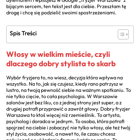
dylematem i wpisujesz w Google „fryzjer Warszawa” z
bijącym sercem, ten tekst jest dla ciebie. Przeszłam tę
drogę i chcę się podzielić swoimi spostrzeżeniami.
Spis Treści
Włosy w wielkim mieście, czyli
dlaczego dobry stylista to skarb
Wybór fryzjera to, no wiesz, decyzja która wpływa na
wszystko. Na to, jak się czujesz, kiedy rano patrzysz w
lustro, na twoją pewność siebie na ważnym spotkaniu. To
nie tylko cięcie, to cała psychologia. W Warszawie
salonów jest bez liku, co z jednej strony jest super, a z
drugiej potrafi przyprawić o zawrót głowy. Dobry fryzjer
Warszawa to ktoś więcej niż rzemieślnik. To artysta,
psycholog i doradca w jednym. To osoba, która potrafi
spojrzeć na ciebie i zobaczyć nie tylko włosy, ale też twój
styl życia, osobowość, a nawet to, ile czasu chcesz
poświęcać na układanie fryzury każdego ranka. To