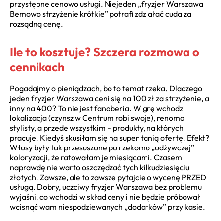
przystępne cenowo usługi. Niejeden „fryzjer Warszawa
Bemowo strzyżenie krótkie” potrafi zdziałać cuda za
rozsądną cenę.
Ile to kosztuje? Szczera rozmowa o
cennikach
Pogadajmy o pieniądzach, bo to temat rzeka. Dlaczego
jeden fryzjer Warszawa ceni się na 100 zł za strzyżenie, a
inny na 400? To nie jest fanaberia. W grę wchodzi
lokalizacja (czynsz w Centrum robi swoje), renoma
stylisty, a przede wszystkim – produkty, na których
pracuje. Kiedyś skusiłam się na super tanią ofertę. Efekt?
Włosy były tak przesuszone po rzekomo „odżywczej”
koloryzacji, że ratowałam je miesiącami. Czasem
naprawdę nie warto oszczędzać tych kilkudziesięciu
złotych. Zawsze, ale to zawsze pytajcie o wycenę PRZED
usługą. Dobry, uczciwy fryzjer Warszawa bez problemu
wyjaśni, co wchodzi w skład ceny i nie będzie próbował
wcisnąć wam niespodziewanych „dodatków” przy kasie.