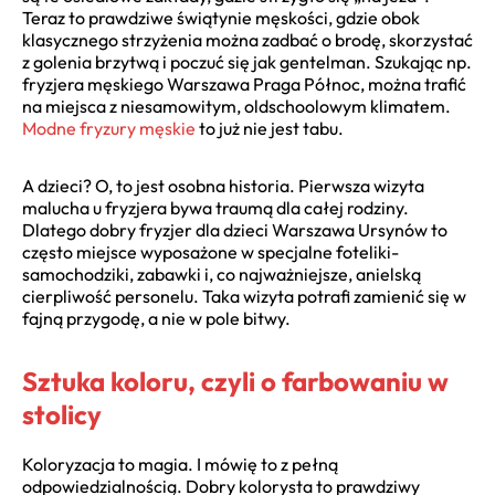
Teraz to prawdziwe świątynie męskości, gdzie obok
klasycznego strzyżenia można zadbać o brodę, skorzystać
z golenia brzytwą i poczuć się jak gentelman. Szukając np.
fryzjera męskiego Warszawa Praga Północ, można trafić
na miejsca z niesamowitym, oldschoolowym klimatem.
Modne fryzury męskie
to już nie jest tabu.
A dzieci? O, to jest osobna historia. Pierwsza wizyta
malucha u fryzjera bywa traumą dla całej rodziny.
Dlatego dobry fryzjer dla dzieci Warszawa Ursynów to
często miejsce wyposażone w specjalne foteliki-
samochodziki, zabawki i, co najważniejsze, anielską
cierpliwość personelu. Taka wizyta potrafi zamienić się w
fajną przygodę, a nie w pole bitwy.
Sztuka koloru, czyli o farbowaniu w
stolicy
Koloryzacja to magia. I mówię to z pełną
odpowiedzialnością. Dobry kolorysta to prawdziwy