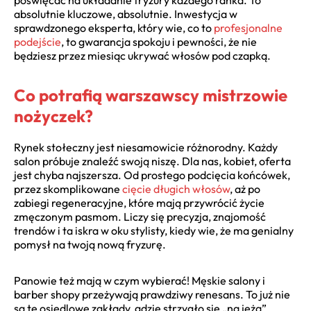
absolutnie kluczowe, absolutnie. Inwestycja w
sprawdzonego eksperta, który wie, co to
profesjonalne
podejście
, to gwarancja spokoju i pewności, że nie
będziesz przez miesiąc ukrywać włosów pod czapką.
Co potrafią warszawscy mistrzowie
nożyczek?
Rynek stołeczny jest niesamowicie różnorodny. Każdy
salon próbuje znaleźć swoją niszę. Dla nas, kobiet, oferta
jest chyba najszersza. Od prostego podcięcia końcówek,
przez skomplikowane
cięcie długich włosów
, aż po
zabiegi regeneracyjne, które mają przywrócić życie
zmęczonym pasmom. Liczy się precyzja, znajomość
trendów i ta iskra w oku stylisty, kiedy wie, że ma genialny
pomysł na twoją nową fryzurę.
Panowie też mają w czym wybierać! Męskie salony i
barber shopy przeżywają prawdziwy renesans. To już nie
są te osiedlowe zakłady, gdzie strzygło się „na jeża”.