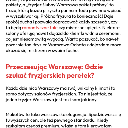
pakiety, a „fryzjer ślubny Warszawa pakiet próbny” to
fraza, którą każda przyszła panna młoda powinna wpisać
w wyszukiwarkę. Próbna fryzura to konieczność! Daje
spokój ducha i pozwala dopracować każdy szczegół, czy
to będą
romantyczne fale
czy misterne upięcie. Niektóre
salony oferują nawet dojazd do klientki w dniu ceremonii,
co jest niesamowitą wygodą. Warto poszukać, bo nawet
pozornie tani fryzjer Warszawa Ochota z dojazdem może
okazać się mistrzem w swoim fachu.
Przeczesując Warszawę: Gdzie
szukać fryzjerskich perełek?
Każda dzielnica Warszawy ma swój unikalny klimat i to
samo dotyczy salonów fryzjerskich. To nie jest tak, że
jeden fryzjer Warszawa jest taki sam jak inny.
Mokotów to taka warszawska elegancja. Spodziewasz się
tu wyższych cen, ale też pewnego standardu. Kiedy
szukałam czegoś premium, właśnie tam kierowałam