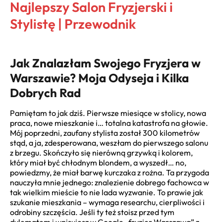
Najlepszy Salon Fryzjerski i
Stylistę | Przewodnik
Jak Znalazłam Swojego Fryzjera w
Warszawie? Moja Odyseja i Kilka
Dobrych Rad
Pamiętam to jak dziś. Pierwsze miesiące w stolicy, nowa
praca, nowe mieszkanie i… totalna katastrofa na głowie.
Mój poprzedni, zaufany stylista został 300 kilometrów
stąd, a ja, zdesperowana, weszłam do pierwszego salonu
z brzegu. Skończyło się nierówną grzywką i kolorem,
który miał być chłodnym blondem, a wyszedł… no,
powiedzmy, że miał barwę kurczaka z rożna. Ta przygoda
nauczyła mnie jednego: znalezienie dobrego fachowca w
tak wielkim mieście to nie lada wyzwanie. To prawie jak
szukanie mieszkania – wymaga researchu, cierpliwości i
odrobiny szczęścia. Jeśli ty też stoisz przed tym