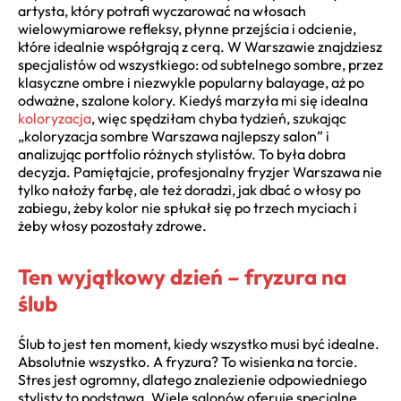
artysta, który potrafi wyczarować na włosach
wielowymiarowe refleksy, płynne przejścia i odcienie,
które idealnie współgrają z cerą. W Warszawie znajdziesz
specjalistów od wszystkiego: od subtelnego sombre, przez
klasyczne ombre i niezwykle popularny balayage, aż po
odważne, szalone kolory. Kiedyś marzyła mi się idealna
koloryzacja
, więc spędziłam chyba tydzień, szukając
„koloryzacja sombre Warszawa najlepszy salon” i
analizując portfolio różnych stylistów. To była dobra
decyzja. Pamiętajcie, profesjonalny fryzjer Warszawa nie
tylko nałoży farbę, ale też doradzi, jak dbać o włosy po
zabiegu, żeby kolor nie spłukał się po trzech myciach i
żeby włosy pozostały zdrowe.
Ten wyjątkowy dzień – fryzura na
ślub
Ślub to jest ten moment, kiedy wszystko musi być idealne.
Absolutnie wszystko. A fryzura? To wisienka na torcie.
Stres jest ogromny, dlatego znalezienie odpowiedniego
stylisty to podstawa. Wiele salonów oferuje specjalne