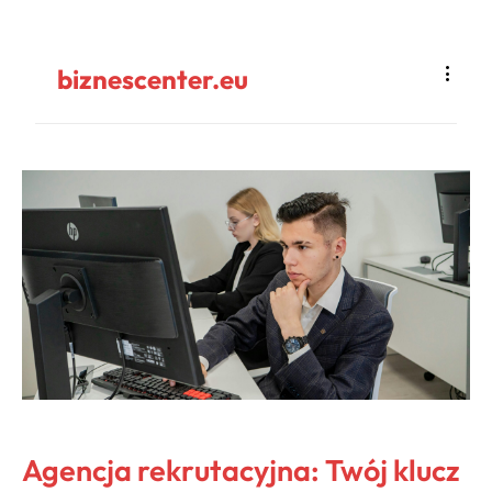
biznescenter.eu
Agencja rekrutacyjna: Twój klucz