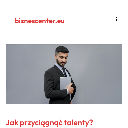
biznescenter.eu
Jak przyciągnąć talenty?