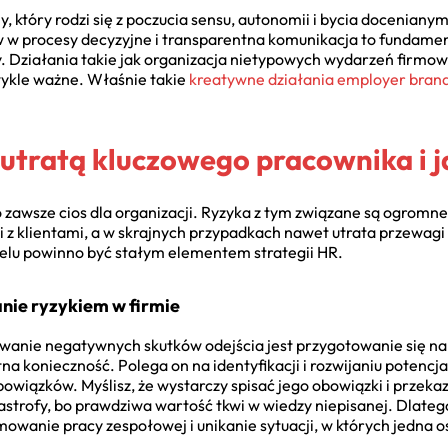
 który rodzi się z poczucia sensu, autonomii i bycia doceniany
 w procesy decyzyjne i transparentna komunikacja to fundame
 Działania takie jak organizacja nietypowych wydarzeń firmowy
wykle ważne. Właśnie takie
kreatywne działania employer bra
 utratą kluczowego pracownika i 
zawsze cios dla organizacji. Ryzyka z tym związane są ogromne:
ji z klientami, a w skrajnych przypadkach nawet utrata przewag
elu powinno być stałym elementem strategii HR.
anie ryzykiem w firmie
nie negatywnych skutków odejścia jest przygotowanie się na 
na konieczność. Polega on na identyfikacji i rozwijaniu potencj
bowiązków. Myślisz, że wystarczy spisać jego obowiązki i przek
tastrofy, bo prawdziwa wartość tkwi w wiedzy niepisanej. Dlateg
owanie pracy zespołowej i unikanie sytuacji, w których jedna