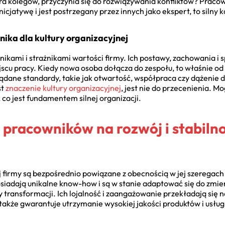
iera kolegów, przyczynia się do rozwiązywania konfliktów? Praco
icjatywę i jest postrzegany przez innych jako ekspert, to siln
ika dla kultury organizacyjnej
nikami i strażnikami wartości firmy. Ich postawy, zachowania 
scu pracy. Kiedy nowa osoba dołącza do zespołu, to właśnie od ni
ądane standardy, takie jak otwartość, współpraca czy dążenie 
st
znaczenie kultury organizacyjnej
, jest nie do przecenienia. 
 co jest fundamentem silnej organizacji.
pracowników na rozwój i stabiln
 firmy są bezpośrednio powiązane z obecnością w jej szeregach
osiadają unikalne know-how i są w stanie adaptować się do zmi
transformacji. Ich lojalność i zaangażowanie przekładają się na 
a także gwarantuje utrzymanie wysokiej jakości produktów i usług