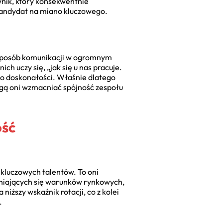
wnik, który konsekwentnie
y kandydat na miano kluczowego.
i sposób komunikacji w ogromnym
ch uczy się, „jak się u nas pracuje.
do doskonałości. Właśnie dlatego
Mogą oni wzmacniać spójność zespołu
ość
 kluczowych talentów. To oni
eniających się warunków rynkowych,
niższy wskaźnik rotacji, co z kolei
.