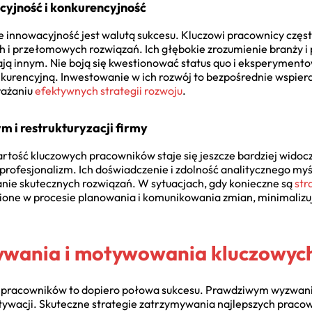
cyjność i konkurencyjność
 innowacyjność jest walutą sukcesu. Kluczowi pracownicy czę
i przełomowych rozwiązań. Ich głębokie zrozumienie branży i 
ją innym. Nie boją się kwestionować status quo i eksperymento
urencyjną. Inwestowanie w ich rozwój to bezpośrednie wspierani
rażaniu
efektywnych strategii rozwoju
.
 i restrukturyzacji firmy
rtość kluczowych pracowników staje się jeszcze bardziej widocz
 profesjonalizm. Ich doświadczenie i zdolność analitycznego my
ie skutecznych rozwiązań. W sytuacjach, gdy konieczne są
str
ione w procesie planowania i komunikowania zmian, minimalizuj
ywania i motywowania kluczowyc
 pracowników to dopiero połowa sukcesu. Prawdziwym wyzwanie
ywacji. Skuteczne strategie zatrzymywania najlepszych prac