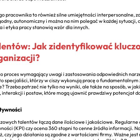
 pracownika to również silne umiejętności interpersonalne, zd
dny, autonomiczny i można na nim polegać w każdej sytuacji, co
a i etyka pracy stanowią wzór dla innych.
entów: Jak zidentyfikować klucz
anizacji?
to proces wymagający uwagi i zastosowania odpowiednich narzę
o specjaliści, którzy w ciszy wykonują pracę o fundamentalnym
 Trzeba patrzeć nie tylko na wyniki, ale także na sposób, w jak
nterakcji i postaw, które mogą ujawnić prawdziwy potencjał d
ktywności
czowych talentów łączą dane ilościowe i jakościowe. Regularn
ści (KPI) czy ocena 360 stopni to cenne źródła informacji. Nal
ież, czy jego działania są zgodne z wartościami firmy. Ważne je