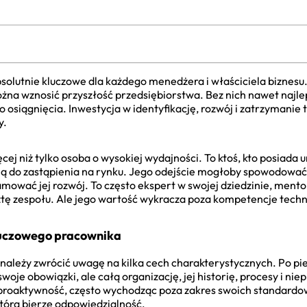
 absolutnie kluczowe dla każdego menedżera i właściciela biznesu
żna wznosić przyszłość przedsiębiorstwa. Bez nich nawet najlep
do osiągnięcia. Inwestycja w identyfikację, rozwój i zatrzymanie t
y.
ej niż tylko osoba o wysokiej wydajności. To ktoś, kto posiada 
dną do zastąpienia na rynku. Jego odejście mogłoby spowodowa
mować jej rozwój. To często ekspert w swojej dziedzinie, mentor
esztę zespołu. Ale jego wartość wykracza poza kompetencje tech
kluczowego pracownika
należy zwrócić uwagę na kilka cech charakterystycznych. Po p
swoje obowiązki, ale całą organizację, jej historię, procesy i ni
proaktywność, często wychodząc poza zakres swoich standardo
która bierze odpowiedzialność.