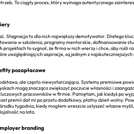
trzeb. To ciągły proces, który wymaga autentycznego zaintere
iery
jać. Stagnacja to dla nich największy demotywator. Dlatego kluc
estowanie w szkolenia, programy mentorskie, dofinansowanie s
 projektach to sygnał, że firma w nich wierzy i chce, aby rośli 
óre uwzględniają ich aspiracje, są jednym z najskuteczniejszych
efity pozapłacowe
odstawa, ale często niewystarczająca. Systemy premiowe pow
w zyskach mogą znacząco zwiększyć poczucie własności i zaanga
kluczowych pracowników w firmie. Pamiętam, jak kiedyś po wy
ast premii dał mi po prostu dodatkowy, płatny dzień wolny. Powie
 w środku tygodnia, kiedy mogłem wreszcie usłyszeć własne myśli,
lojalność na lata.
mployer branding