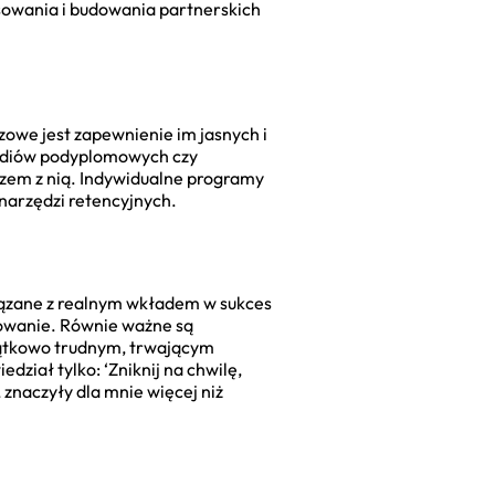
sowania i budowania partnerskich
zowe jest zapewnienie im jasnych i
tudiów podyplomowych czy
razem z nią. Indywidualne programy
 narzędzi retencyjnych.
iązane z realnym wkładem w sukces
żowanie. Równie ważne są
jątkowo trudnym, trwającym
dział tylko: ‘Zniknij na chwilę,
 znaczyły dla mnie więcej niż