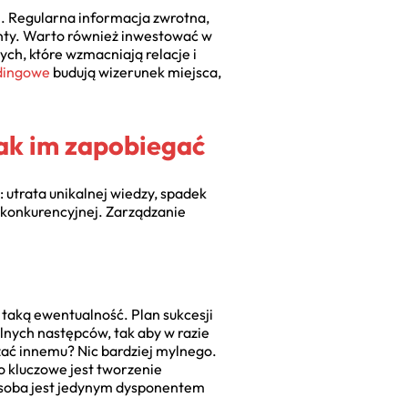
m. Regularna informacja zwrotna,
nty. Warto również inwestować w
ch, które wzmacniają relacje i
ndingowe
budują wizerunek miejsca,
jak im zapobiegać
 utrata unikalnej wiedzy, spadek
i konkurencyjnej. Zarządzanie
taką ewentualność. Plan sukcesji
alnych następców, tak aby w razie
azać innemu? Nic bardziej mylnego.
o kluczowe jest tworzenie
 osoba jest jedynym dysponentem