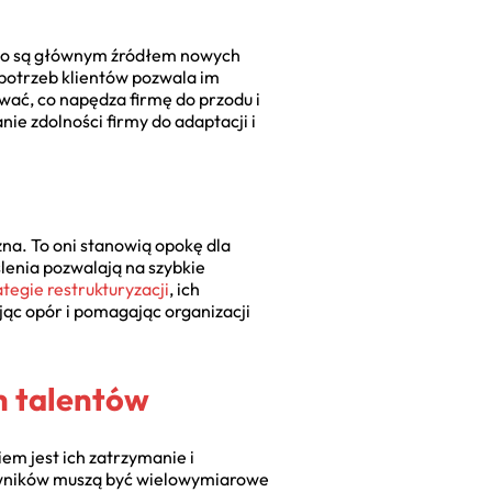
sto są głównym źródłem nowych
potrzeb klientów pozwala im
wać, co napędza firmę do przodu i
e zdolności firmy do adaptacji i
na. To oni stanowią opokę dla
ślenia pozwalają na szybkie
ategie restrukturyzacji
, ich
ąc opór i pomagając organizacji
h talentów
m jest ich zatrzymanie i
owników muszą być wielowymiarowe