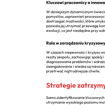
Kluczowi pracownicy a innowa
W dzisiejszym dynamicznym świecie
pomysłów, usprawnień procesowych 
dostrzegać możliwości, które umyka
pozwala jej utrzymać przewagę konk
ewolucji, co jest niezbędne przy wd
Rola w zarządzaniu kryzysowym
W czasach niepewności i kryzysu wa
reszty zespołu, zachowując spokój i
diagnozowanie problemów i wdrażan
zaangażowanie i wiedza są nieocen
przetrwać najtrudniejsze chwile.
Strategie zatrzym
Samo zidentyfikowanie kluczowych
utrzymanie wysokiego poziomu mot