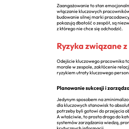
Zaangażowanie to stan emocjonalny,
włączanie kluczowych pracowników
budowanie silnej marki pracodawcy.
pokazują dbałość o zespół, są niez
z którego nie chce się odchodzić.
Ryzyka związane z
Odejście kluczowego pracownika to 
morale w zespole, zakłócenie relac
ryzykiem utraty kluczowego person
Planowanie sukcesji i zarządz
Jedynym sposobem na zminimalizowa
dla kluczowych stanowisk to absolut
potrzeby byli gotowi do przejęcia o
A właściwie, to prosta droga do ka
systemów zarządzania wiedzą, prom
krytycznych informacji.