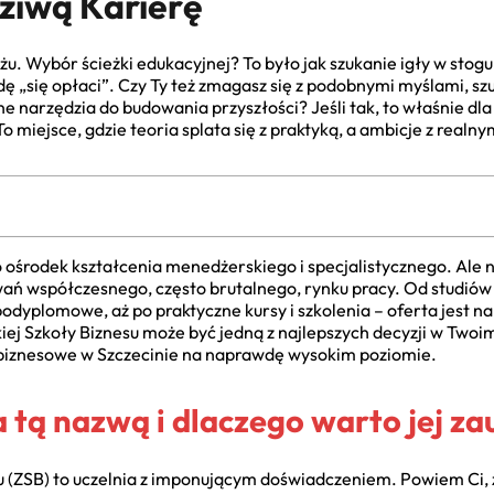
ziwą Karierę
u. Wybór ścieżki edukacyjnej? To było jak szukanie igły w stogu
ę „się opłaci”. Czy Ty też zmagasz się z podobnymi myślami, szuk
e narzędzia do budowania przyszłości? Jeśli tak, to właśnie dla
To miejsce, gdzie teoria splata się z praktyką, a ambicje z real
 ośrodek kształcenia menedżerskiego i specjalistycznego. Ale nie 
 współczesnego, często brutalnego, rynku pracy. Od studiów li
odyplomowe, aż po praktyczne kursy i szkolenia – oferta jest n
 Szkoły Biznesu może być jedną z najlepszych decyzji w Twoim 
a biznesowe w Szczecinie na naprawdę wysokim poziomie.
a tą nazwą i dlaczego warto jej za
ZSB) to uczelnia z imponującym doświadczeniem. Powiem Ci, że