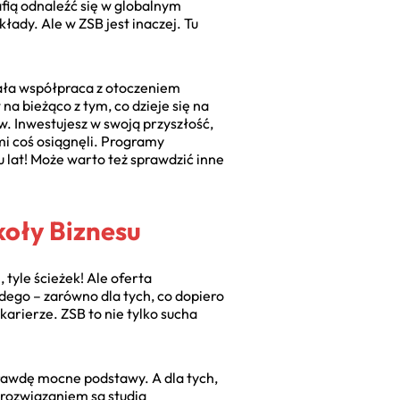
afią odnaleźć się w globalnym
kłady. Ale w ZSB jest inaczej. Tu
stała współpraca z otoczeniem
t na bieżąco z tym, co dzieje się na
w. Inwestujesz w swoją przyszłość,
mi coś osiągnęli. Programy
u lat! Może warto też sprawdzić inne
oły Biznesu
tyle ścieżek! Ale oferta
ego – zarówno dla tych, co dopiero
karierze. ZSB to nie tylko sucha
prawdę mocne podstawy. A dla tych,
 rozwiązaniem są studia