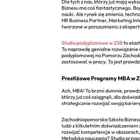
Dla tych z nas, którzy już mają wyk
Biznesu ma coś fantastycznego. Bog
nauki. Ale rynek się zmienia, tech
HR Business Partner, Marketing Int
tworzone w porozumieniu z ekspert
Studia podyplomowe w ZSB
to elas
To naprawdę genialne rozwiązanie d
podyplomowej na Pomorzu Zachodnim
zastosować w pracy. To jest prawdzi
Prestiżowe Programy MBA w Za
Ach, MBA! To brzmi dumnie, prawda?
którzy już coś osiągnęli, dla dośw
strategicznie rozwijać swoją karierę
Zachodniopomorska Szkoła Biznes
ludzi z kilkuletnim doświadczenie
rozwijać kompetencje w obszarach, k
Metodyka nauczania? Studia przypa