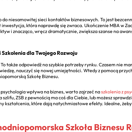
ęp do niesamowitej sieci kontaktów biznesowych. To jest bezcen
st inwestycja, która naprawdę się zwraca. Ukończenie MBA w Za
ktyw i znacząco, wręcz dramatycznie, zwiększa szanse na awans.
i Szkolenia dla Twojego Rozwoju
w. To także odpowiedź na szybkie potrzeby rynku. Czasem nie mam
iedzę, nauczyć się nowej umiejętności. Wtedy z pomocą przycho
niopomorską Szkołę Biznesu.
jak psychologia wpływa na biznes, warto zajrzeć na
szkolenia z psy
 szlifu, ZSB z pewnością ma coś dla Ciebie, lub możesz sprawdz
my kształcenia, które dają natychmiastowe efekty. Idealne, żeb
hodniopomorska Szkoła Biznesu R