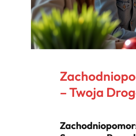
Zachodniopom
– Twoja Drog
Zachodniopomorsk