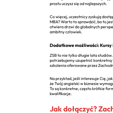
prostu uczysz się od najlepszych.
Co więcej, uczestnicy zyskują dost
MBA? Warto to sprawdzić, bo to je
otwiera drzwi do globalnych perspe
ambitny człowiek.
Dodatkowe możliwości: Kursy 
ZSB to nie tylko długie lata studió
potrzebujemy uzupełnić konkretną w
szkolenia oferowane przez Zachod
Na przykład, jeśli interesuje Cię, 
że Twój angielski w biznesie wymaga
To są konkretne, często krótkie for
kwalifikacje.
Jak dołączyć? Zac