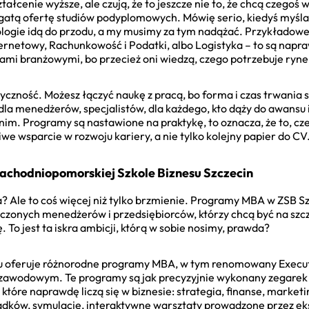
ształcenie wyższe, ale czują, że to jeszcze nie to, że chcą czeg
atą ofertę studiów podyplomowych. Mówię serio, kiedyś myślałe
nologie idą do przodu, a my musimy za tym nadążać. Przykładowe
ernetowy, Rachunkowość i Podatki, albo Logistyka – to są napr
ami branżowymi, bo przecież oni wiedzą, czego potrzebuje ryne
tyczność. Możesz łączyć naukę z pracą, bo forma i czas trwania
la menedżerów, specjalistów, dla każdego, kto dąży do awansu i
. Programy są nastawione na praktykę, to oznacza, że to, czeg
we wsparcie w rozwoju kariery, a nie tylko kolejny papier do CV
chodniopomorskiej Szkole Biznesu Szczecin
 Ale to coś więcej niż tylko brzmienie. Programy MBA w ZSB Szc
iadczonych menedżerów i przedsiębiorców, którzy chcą być na szc
. To jest ta iskra ambicji, którą w sobie nosimy, prawda?
u oferuje różnorodne programy MBA, w tym renomowany Execu
m zawodowym. Te programy są jak precyzyjnie wykonany zegarek
tóre naprawdę liczą się w biznesie: strategia, finanse, marketi
dków, symulacje, interaktywne warsztaty prowadzone przez eksp