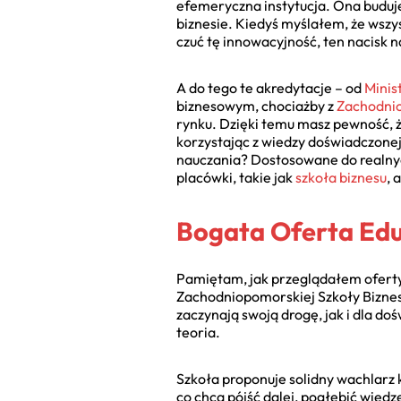
efemeryczna instytucja. Ona buduje 
biznesie. Kiedyś myślałem, że wszyst
czuć tę innowacyjność, ten nacisk n
A do tego te akredytacje – od
Minis
biznesowym, chociażby z
Zachodni
rynku. Dzięki temu masz pewność, że
korzystając z wiedzy doświadczonej
nauczania? Dostosowane do realnych 
placówki, takie jak
szkoła biznesu
, 
Bogata Oferta Edu
Pamiętam, jak przeglądałem oferty 
Zachodniopomorskiej Szkoły Biznes
zaczynają swoją drogę, jak i dla do
teoria.
Szkoła proponuje solidny wachlarz 
co chcą pójść dalej, pogłębić wiedz