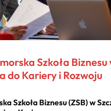
orska Szkoła Biznesu 
a do Kariery i Rozwoju
a Szkoła Biznesu (ZSB) w Szcz