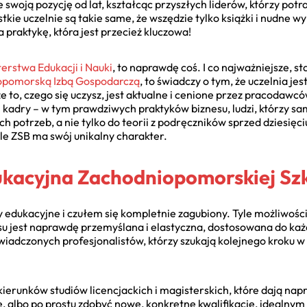
swoją pozycję od lat, kształcąc przyszłych liderów, którzy potr
kie uczelnie są takie same, że wszędzie tylko książki i nudne wy
a praktykę, która jest przecież kluczowa!
terstwa Edukacji i Nauki
, to naprawdę coś. I co najważniejsze, 
opomorską Izbą Gospodarczą
, to świadczy o tym, że uczelnia jes
 to, czego się uczysz, jest aktualne i cenione przez pracodawcó
 kadry – w tym prawdziwych praktyków biznesu, ludzi, którzy sa
potrzeb, a nie tylko do teorii z podręczników sprzed dziesięci
ale ZSB ma swój unikalny charakter.
kacyjna Zachodniopomorskiej Szk
edukacyjne i czułem się kompletnie zagubiony. Tyle możliwości, 
u jest naprawdę przemyślana i elastyczna, dostosowana do każd
świadczonych profesjonalistów, którzy szukają kolejnego kroku w 
kierunków studiów licencjackich i magisterskich, które dają na
ę, albo po prostu zdobyć nowe, konkretne kwalifikacje, idealnym