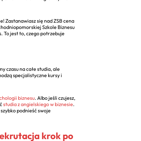
ne! Zastanawiasz się nad ZSB cena
chodniopomorskiej Szkole Biznesu
 To jest to, czego potrzebuje
y czasu na całe studia, ale
dzą specjalistyczne kursy i
chologii biznesu
. Albo jeśli czujesz,
ić
studia z angielskiego w biznesie
.
y szybko podnieść swoje
ekrutacja krok po