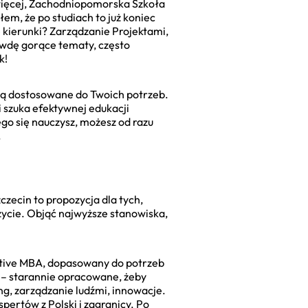
oś więcej, Zachodniopomorska Szkoła
m, że po studiach to już koniec
 kierunki? Zarządzanie Projektami,
awdę gorące tematy, często
k!
 są dostosowane do Twoich potrzeb.
 szuka efektywnej edukacji
o się nauczysz, możesz od razu
.
zecin to propozycja dla tych,
zycie. Objąć najwyższe stanowiska,
tive MBA, dopasowany do potrzeb
 – starannie opracowane, żeby
ng, zarządzanie ludźmi, innowacje.
ertów z Polski i zagranicy. Po