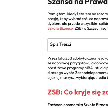
Szansa na Prawd
Pamiętam, kiedyś stałem na rozdroż
presję, żeby wybrać coś, co naprawd
dyplom, ale przede wszystkim solidn
Szkoła Biznesu
(ZSB) w Szczecinie. 
Spis Treści
Przez lata ZSB zdobyła uznanie jako
że naprawdę przygotowują do wyzwań
prestiżowe programy MBA i studia p
dlaczego wybór Zachodniopomorskiej
o jakiej marzysz, wybierając studi
ZSB: Co kryje się z
Zachodniopomorska Szkoła Biznesu (