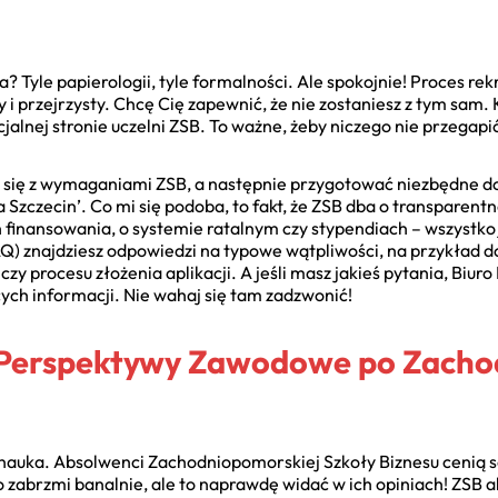
a? Tyle papierologii, tyle formalności. Ale spokojnie! Proces r
 i przejrzysty. Chcę Cię zapewnić, że nie zostaniesz z tym sam
cjalnej stronie uczelni ZSB. To ważne, żeby niczego nie przegapi
 się z wymaganiami ZSB, a następnie przygotować niezbędne d
ia Szczecin’. Co mi się podoba, to fakt, że ZSB dba o transparen
h finansowania, o systemie ratalnym czy stypendiach – wszystko 
AQ) znajdziesz odpowiedzi na typowe wątpliwości, na przykład
y procesu złożenia aplikacji. A jeśli masz jakieś pytania, Biur
ych informacji. Nie wahaj się tam zadzwonić!
i Perspektywy Zawodowe po Zacho
o nauka. Absolwenci Zachodniopomorskiej Szkoły Biznesu cenią 
o zabrzmi banalnie, ale to naprawdę widać w ich opiniach! ZSB 