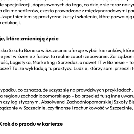
e specjalizacji, dopasowanych do tego, co dzieje się teraz na ry
iga dla menedżerów, często prowadzone z międzynarodowymi par
. Uzupełnieniem są praktyczne kursy i szkolenia, które pozwalają
 edukacji.
je, które zmieniają życie
a Szkoła Biznesu w Szczecinie oferuje wybór kierunków, które 
ie jest wróżenie z fusów, to realne zapotrzebowanie. Zarządzanie
ość, Logistyka, Marketing i Sprzedaż, a nawet IT w Biznesie – t
sze? To, że wykładają tu praktycy. Ludzie, którzy sami przeszli tę
padku, co oznacza, że uczysz się na prawdziwych przykładach, a 
dla regionu zachodniopomorskiego – bo przecież tu są inne uwa
m czy logistycznym. Absolwenci Zachodniopomorskiej Szkoły Bi
arządzanie w Szczecinie, czy finanse i rachunkowość w Szczecini
rok do przodu w karierze