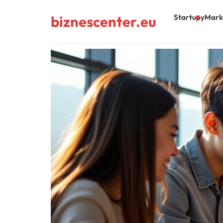
biznescenter.eu
Startupy
Mark