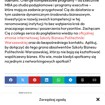
liderami. Oferuje kompleksowe programy – od Executive
MBA po studia podyplomowe i programy executive –
które mają za zadanie przygotować Cię do działania w
tym szalenie dynamicznym środowisku biznesowym.
Inwestycja w rozwój swoich kompetencji w tej
renomowanej instytucji to bez wątpienia krok do
znaczącego awansu i poszerzenia horyzontów. Zachęcam
Cię z całego serca do pogłębienia wiedzy na
oficjalnej
stronie internetowej Szkoły Biznesu Politechniki
Warszawskiej
oraz do bezpośredniego kontaktu. Aplikuj,
by dołączyć do tego grona absolwentów Szkoły Biznesu
Politechniki Warszawskiej, którzy nie boją się kształtować
współczesny biznes. Kto wie, może kiedyś spotkamy się
na jednym z networkingowych spotkań?
PREVIOUS
Zarządzaj zgodą
Jak Założyć Własny Biznes Krok po Kroku?