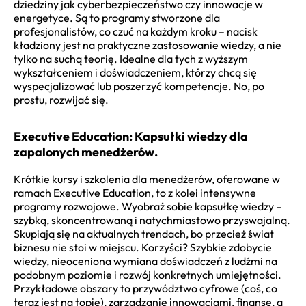
dziedziny jak cyberbezpieczeństwo czy innowacje w
energetyce. Są to programy stworzone dla
profesjonalistów, co czuć na każdym kroku – nacisk
kładziony jest na praktyczne zastosowanie wiedzy, a nie
tylko na suchą teorię. Idealne dla tych z wyższym
wykształceniem i doświadczeniem, którzy chcą się
wyspecjalizować lub poszerzyć kompetencje. No, po
prostu, rozwijać się.
Executive Education: Kapsułki wiedzy dla
zapalonych menedżerów.
Krótkie kursy i szkolenia dla menedżerów, oferowane w
ramach Executive Education, to z kolei intensywne
programy rozwojowe. Wyobraź sobie kapsułkę wiedzy –
szybką, skoncentrowaną i natychmiastowo przyswajalną.
Skupiają się na aktualnych trendach, bo przecież świat
biznesu nie stoi w miejscu. Korzyści? Szybkie zdobycie
wiedzy, nieoceniona wymiana doświadczeń z ludźmi na
podobnym poziomie i rozwój konkretnych umiejętności.
Przykładowe obszary to przywództwo cyfrowe (coś, co
teraz jest na topie), zarządzanie innowacjami, finanse, a