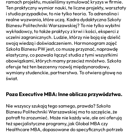
ramach projektu, musieliśmy symulować kryzys w firmie.
Ten praktyczny wymiar nauki, te liczne projekty, warsztaty
i studia przypadków, to nie tylko teoria. To adrenalina i
realne wyzwania, które uczą. Kadra dydaktyczna Szkoły
Biznesu Politechniki Warszawskiej? To nie tylko wybitni
wykładowcy, to także praktycy z krwi i kości, eksperci z
uczelni zagranicznych. Ludzie, którzy nie boją się dzielić
swoją wiedzą i doświadczeniem. Harmonogram zajęć
Szkoła Biznesu PW jest, co muszę przyznać, naprawdę
elastyczny, co pozwala łączyć studia z tymi wszystkimi
obowiązkami, których mamy przecież mnóstwo. Szkoła
oferuje też ten bezcenny rozwój międzynarodowy,
wymiany studenckie, partnerstwa. To otwiera głowę na
świat.
Poza Executive MBA: Inne oblicza przywództwa.
Nie wszyscy szukają tego samego, prawda? Szkoła
Biznesu Politechniki Warszawskiej ma to szczęście, że
potrafi to zrozumieć. Może nie każdy wie, ale oni oferują
też specjalistyczne programy, jak Global MBA czy
Healthcare MBA, dopasowane do specyficznych potrzeb