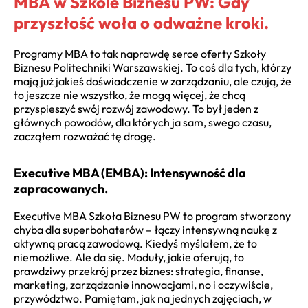
MBA w Szkole Biznesu PW: Gdy
przyszłość woła o odważne kroki.
Programy MBA to tak naprawdę serce oferty Szkoły
Biznesu Politechniki Warszawskiej. To coś dla tych, którzy
mają już jakieś doświadczenie w zarządzaniu, ale czują, że
to jeszcze nie wszystko, że mogą więcej, że chcą
przyspieszyć swój rozwój zawodowy. To był jeden z
głównych powodów, dla których ja sam, swego czasu,
zacząłem rozważać tę drogę.
Executive MBA (EMBA): Intensywność dla
zapracowanych.
Executive MBA Szkoła Biznesu PW to program stworzony
chyba dla superbohaterów – łączy intensywną naukę z
aktywną pracą zawodową. Kiedyś myślałem, że to
niemożliwe. Ale da się. Moduły, jakie oferują, to
prawdziwy przekrój przez biznes: strategia, finanse,
marketing, zarządzanie innowacjami, no i oczywiście,
przywództwo. Pamiętam, jak na jednych zajęciach, w