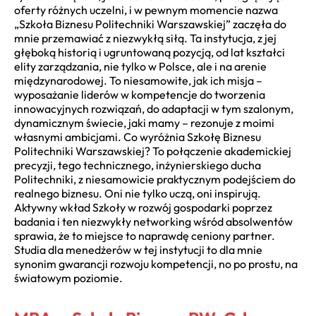
oferty różnych uczelni, i w pewnym momencie nazwa
„Szkoła Biznesu Politechniki Warszawskiej” zaczęła do
mnie przemawiać z niezwykłą siłą. Ta instytucja, z jej
głęboką historią i ugruntowaną pozycją, od lat kształci
elity zarządzania, nie tylko w Polsce, ale i na arenie
międzynarodowej. To niesamowite, jak ich misja –
wyposażanie liderów w kompetencje do tworzenia
innowacyjnych rozwiązań, do adaptacji w tym szalonym,
dynamicznym świecie, jaki mamy – rezonuje z moimi
własnymi ambicjami. Co wyróżnia Szkołę Biznesu
Politechniki Warszawskiej? To połączenie akademickiej
precyzji, tego technicznego, inżynierskiego ducha
Politechniki, z niesamowicie praktycznym podejściem do
realnego biznesu. Oni nie tylko uczą, oni inspirują.
Aktywny wkład Szkoły w rozwój gospodarki poprzez
badania i ten niezwykły networking wśród absolwentów
sprawia, że to miejsce to naprawdę ceniony partner.
Studia dla menedżerów w tej instytucji to dla mnie
synonim gwarancji rozwoju kompetencji, no po prostu, na
światowym poziomie.