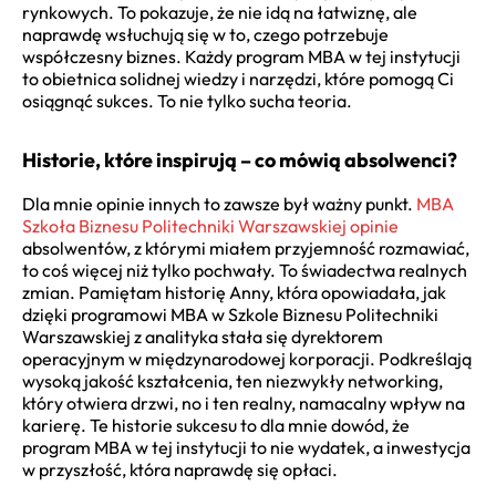
rynkowych. To pokazuje, że nie idą na łatwiznę, ale
naprawdę wsłuchują się w to, czego potrzebuje
współczesny biznes. Każdy program MBA w tej instytucji
to obietnica solidnej wiedzy i narzędzi, które pomogą Ci
osiągnąć sukces. To nie tylko sucha teoria.
Historie, które inspirują – co mówią absolwenci?
Dla mnie opinie innych to zawsze był ważny punkt.
MBA
Szkoła Biznesu Politechniki Warszawskiej opinie
absolwentów, z którymi miałem przyjemność rozmawiać,
to coś więcej niż tylko pochwały. To świadectwa realnych
zmian. Pamiętam historię Anny, która opowiadała, jak
dzięki programowi MBA w Szkole Biznesu Politechniki
Warszawskiej z analityka stała się dyrektorem
operacyjnym w międzynarodowej korporacji. Podkreślają
wysoką jakość kształcenia, ten niezwykły networking,
który otwiera drzwi, no i ten realny, namacalny wpływ na
karierę. Te historie sukcesu to dla mnie dowód, że
program MBA w tej instytucji to nie wydatek, a inwestycja
w przyszłość, która naprawdę się opłaci.