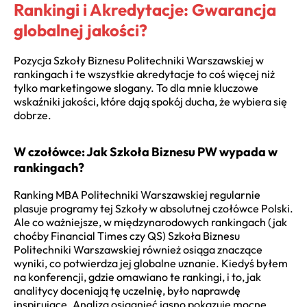
Rankingi i Akredytacje: Gwarancja
globalnej jakości?
Pozycja Szkoły Biznesu Politechniki Warszawskiej w
rankingach i te wszystkie akredytacje to coś więcej niż
tylko marketingowe slogany. To dla mnie kluczowe
wskaźniki jakości, które dają spokój ducha, że wybiera się
dobrze.
W czołówce: Jak Szkoła Biznesu PW wypada w
rankingach?
Ranking MBA Politechniki Warszawskiej regularnie
plasuje programy tej Szkoły w absolutnej czołówce Polski.
Ale co ważniejsze, w międzynarodowych rankingach (jak
choćby Financial Times czy QS) Szkoła Biznesu
Politechniki Warszawskiej również osiąga znaczące
wyniki, co potwierdza jej globalne uznanie. Kiedyś byłem
na konferencji, gdzie omawiano te rankingi, i to, jak
analitycy doceniają tę uczelnię, było naprawdę
inspirujące. Analiza osiągnięć jasno pokazuje mocne