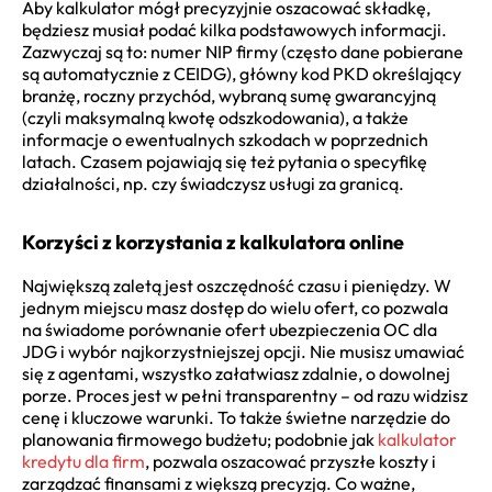
Aby kalkulator mógł precyzyjnie oszacować składkę,
będziesz musiał podać kilka podstawowych informacji.
Zazwyczaj są to: numer NIP firmy (często dane pobierane
są automatycznie z CEIDG), główny kod PKD określający
branżę, roczny przychód, wybraną sumę gwarancyjną
(czyli maksymalną kwotę odszkodowania), a także
informacje o ewentualnych szkodach w poprzednich
latach. Czasem pojawiają się też pytania o specyfikę
działalności, np. czy świadczysz usługi za granicą.
Korzyści z korzystania z kalkulatora online
Największą zaletą jest oszczędność czasu i pieniędzy. W
jednym miejscu masz dostęp do wielu ofert, co pozwala
na świadome porównanie ofert ubezpieczenia OC dla
JDG i wybór najkorzystniejszej opcji. Nie musisz umawiać
się z agentami, wszystko załatwiasz zdalnie, o dowolnej
porze. Proces jest w pełni transparentny – od razu widzisz
cenę i kluczowe warunki. To także świetne narzędzie do
planowania firmowego budżetu; podobnie jak
kalkulator
kredytu dla firm
, pozwala oszacować przyszłe koszty i
zarządzać finansami z większą precyzją. Co ważne,