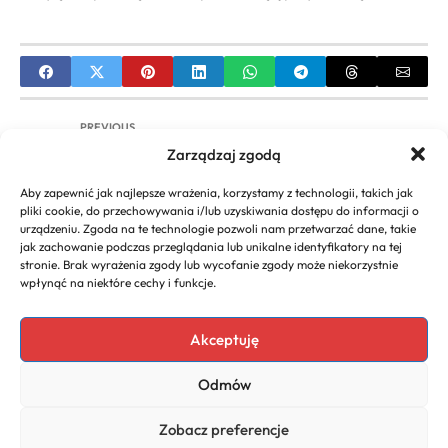
PREVIOUS
Zarządzaj zgodą
Siedziba firmy Apart w Suchym Lesie: Adres i
centrum operacyjne
Aby zapewnić jak najlepsze wrażenia, korzystamy z technologii, takich jak
pliki cookie, do przechowywania i/lub uzyskiwania dostępu do informacji o
NEXT
urządzeniu. Zgoda na te technologie pozwoli nam przetwarzać dane, takie
jak zachowanie podczas przeglądania lub unikalne identyfikatory na tej
Rieker: Co to za firma? Poznaj opinie, historię i
stronie. Brak wyrażenia zgody lub wycofanie zgody może niekorzystnie
technologię Antistress
wpłynąć na niektóre cechy i funkcje.
Akceptuję
Copyright 2026. All rights
Polecany program do
Odmów
reserved powered by
faktur
biznescenter.eu
Polityka
Zobacz preferencje
Prywatności