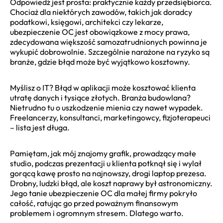
Odpowiedź jest prosta: praktycznie każdy przedsiębiorca.
Chociaż dla niektórych zawodów, takich jak doradcy
podatkowi, księgowi, architekci czy lekarze,
ubezpieczenie OC jest obowiązkowe z mocy prawa,
zdecydowana większość samozatrudnionych powinna je
wykupić dobrowolnie. Szczególnie narażone na ryzyko są
branże, gdzie błąd może być wyjątkowo kosztowny.
Myślisz o IT? Błąd w aplikacji może kosztować klienta
utratę danych i tysiące złotych. Branża budowlana?
Nietrudno tu o uszkodzenie mienia czy nawet wypadek.
Freelancerzy, konsultanci, marketingowcy, fizjoterapeuci
– lista jest długa.
Pamiętam, jak mój znajomy grafik, prowadzący małe
studio, podczas prezentacji u klienta potknął się i wylał
gorącą kawę prosto na najnowszy, drogi laptop prezesa.
Drobny, ludzki błąd, ale koszt naprawy był astronomiczny.
Jego tanie ubezpieczenie OC dla małej firmy pokryło
całość, ratując go przed poważnym finansowym
problemem i ogromnym stresem. Dlatego warto.