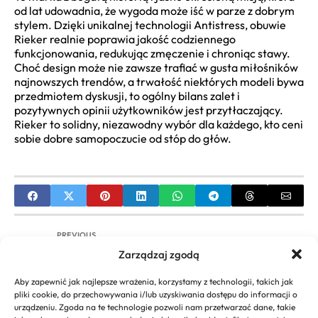
od lat udowadnia, że wygoda może iść w parze z dobrym
stylem. Dzięki unikalnej technologii Antistress, obuwie
Rieker realnie poprawia jakość codziennego
funkcjonowania, redukując zmęczenie i chroniąc stawy.
Choć design może nie zawsze trafiać w gusta miłośników
najnowszych trendów, a trwałość niektórych modeli bywa
przedmiotem dyskusji, to ogólny bilans zalet i
pozytywnych opinii użytkowników jest przytłaczający.
Rieker to solidny, niezawodny wybór dla każdego, kto ceni
sobie dobre samopoczucie od stóp do głów.
PREVIOUS
Zarządzaj zgodą
Kalkulator ubezpieczenia OC dla firmy
jednoosobowej | Porównaj oferty
Aby zapewnić jak najlepsze wrażenia, korzystamy z technologii, takich jak
pliki cookie, do przechowywania i/lub uzyskiwania dostępu do informacji o
NEXT
urządzeniu. Zgoda na te technologie pozwoli nam przetwarzać dane, takie