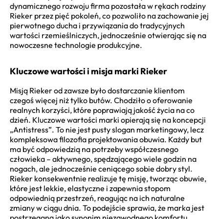
dynamicznego rozwoju firma pozostała w rękach rodziny
Rieker przez pięć pokoleń, co pozwoliło na zachowanie jej
pierwotnego ducha i przywiązania do tradycyjnych
wartości rzemieślniczych, jednocześnie otwierając się na
nowoczesne technologie produkcyjne.
Kluczowe wartości i misja marki Rieker
Misją Rieker od zawsze było dostarczanie klientom
czegoś więcej niż tylko butów. Chodziło o oferowanie
realnych korzyści, które poprawiają jakość życia na co
dzień. Kluczowe wartości marki opierają się na koncepcji
„Antistress”. To nie jest pusty slogan marketingowy, lecz
kompleksowa filozofia projektowania obuwia. Każdy but
ma być odpowiedzią na potrzeby współczesnego
człowieka – aktywnego, spędzającego wiele godzin na
nogach, ale jednocześnie ceniącego sobie dobry styl.
Rieker konsekwentnie realizuje tę misję, tworząc obuwie,
które jest lekkie, elastyczne i zapewnia stopom
odpowiednią przestrzeń, reagując na ich naturalne
zmiany w ciągu dnia. To podejście sprawia, że marka jest
postrzegana jako synonim niezawodnego komfortu.