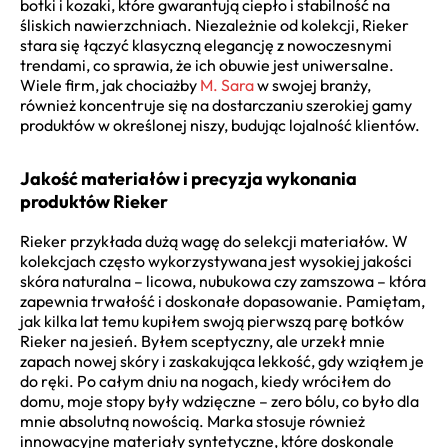
botki i kozaki, które gwarantują ciepło i stabilność na
śliskich nawierzchniach. Niezależnie od kolekcji, Rieker
stara się łączyć klasyczną elegancję z nowoczesnymi
trendami, co sprawia, że ich obuwie jest uniwersalne.
Wiele firm, jak chociażby
M. Sara
w swojej branży,
również koncentruje się na dostarczaniu szerokiej gamy
produktów w określonej niszy, budując lojalność klientów.
Jakość materiałów i precyzja wykonania
produktów Rieker
Rieker przykłada dużą wagę do selekcji materiałów. W
kolekcjach często wykorzystywana jest wysokiej jakości
skóra naturalna – licowa, nubukowa czy zamszowa – która
zapewnia trwałość i doskonałe dopasowanie. Pamiętam,
jak kilka lat temu kupiłem swoją pierwszą parę botków
Rieker na jesień. Byłem sceptyczny, ale urzekł mnie
zapach nowej skóry i zaskakująca lekkość, gdy wziąłem je
do ręki. Po całym dniu na nogach, kiedy wróciłem do
domu, moje stopy były wdzięczne – zero bólu, co było dla
mnie absolutną nowością. Marka stosuje również
innowacyjne materiały syntetyczne, które doskonale