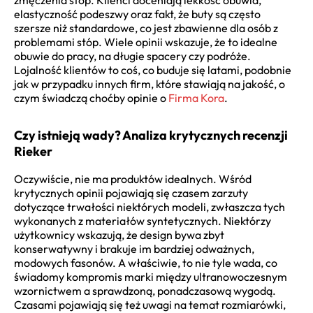
elastyczność podeszwy oraz fakt, że buty są często
szersze niż standardowe, co jest zbawienne dla osób z
problemami stóp. Wiele opinii wskazuje, że to idealne
obuwie do pracy, na długie spacery czy podróże.
Lojalność klientów to coś, co buduje się latami, podobnie
jak w przypadku innych firm, które stawiają na jakość, o
czym świadczą choćby opinie o
Firma Kora
.
Czy istnieją wady? Analiza krytycznych recenzji
Rieker
Oczywiście, nie ma produktów idealnych. Wśród
krytycznych opinii pojawiają się czasem zarzuty
dotyczące trwałości niektórych modeli, zwłaszcza tych
wykonanych z materiałów syntetycznych. Niektórzy
użytkownicy wskazują, że design bywa zbyt
konserwatywny i brakuje im bardziej odważnych,
modowych fasonów. A właściwie, to nie tyle wada, co
świadomy kompromis marki między ultranowoczesnym
wzornictwem a sprawdzoną, ponadczasową wygodą.
Czasami pojawiają się też uwagi na temat rozmiarówki,