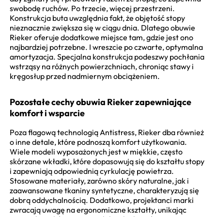
swobodę ruchów. Po trzecie, więcej przestrzeni.
Konstrukcja buta uwzględnia fakt, że objętość stopy
nieznacznie zwiększa się w ciągu dnia. Dlatego obuwie
Rieker oferuje dodatkowe miejsce tam, gdzie jest ono
najbardziej potrzebne. I wreszcie po czwarte, optymalna
amortyzacja. Specjalna konstrukcja podeszwy pochłania
wstrząsy na różnych powierzchniach, chroniąc stawy i
kręgosłup przed nadmiernym obciążeniem.
Pozostałe cechy obuwia Rieker zapewniające
komfort i wsparcie
Poza flagową technologią Antistress, Rieker dba również
o inne detale, które podnoszą komfort użytkowania.
Wiele modeli wyposażonych jest w miękkie, często
skórzane wkładki, które dopasowują się do kształtu stopy
i zapewniają odpowiednią cyrkulację powietrza.
Stosowane materiały, zarówno skóry naturalne, jak i
zaawansowane tkaniny syntetyczne, charakteryzują się
dobrą oddychalnością. Dodatkowo, projektanci marki
zwracają uwagę na ergonomiczne kształty, unikając