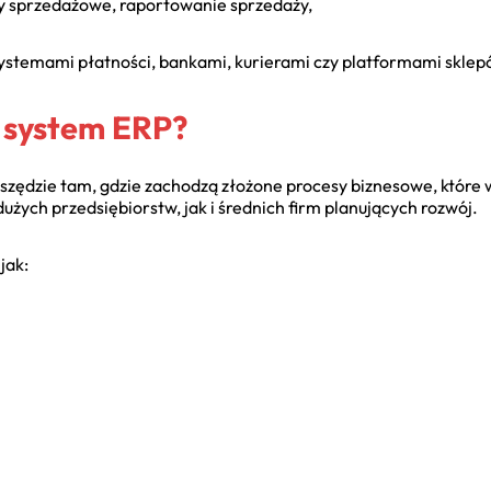
my sprzedażowe, raportowanie sprzedaży,
ystemami płatności, bankami, kurierami czy platformami skle
ę system ERP?
ędzie tam, gdzie zachodzą złożone procesy biznesowe, które 
użych przedsiębiorstw, jak i średnich firm planujących rozwój.
jak: