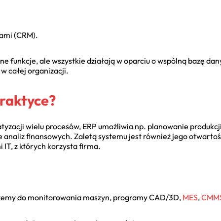
tami (CRM).
 funkcje, ale wszystkie działają w oparciu o wspólną bazę dan
w całej organizacji.
praktyce?
atyzacji wielu procesów, ERP umożliwia np. planowanie produkcj
analiz finansowych. Zaletą systemu jest również jego otwarto
IT, z których korzysta firma.
ystemy do monitorowania maszyn, programy CAD/3D,
MES
,
CMM