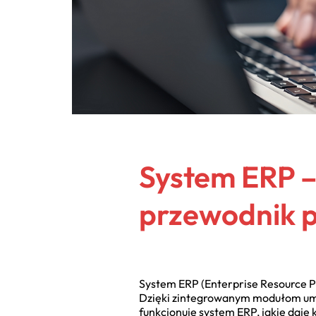
System ERP –
przewodnik 
System ERP (Enterprise Resource P
Dzięki zintegrowanym modułom umoż
funkcjonuje system ERP, jakie daje 