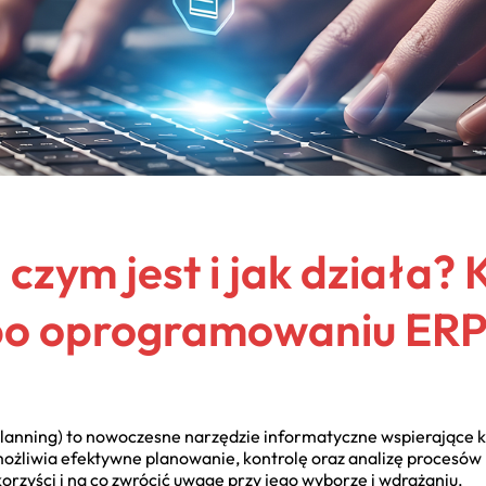
 czym jest i jak działa
po oprogramowaniu ER
lanning) to nowoczesne narzędzie informatyczne wspierające 
liwia efektywne planowanie, kontrolę oraz analizę procesów 
korzyści i na co zwrócić uwagę przy jego wyborze i wdrażaniu.