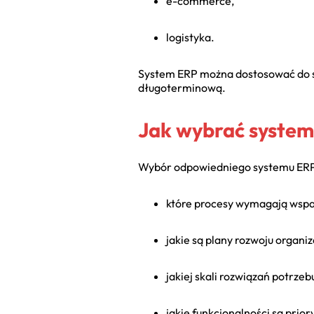
e-commerce,
logistyka.
System ERP można dostosować do spe
długoterminową.
Jak wybrać syste
Wybór odpowiedniego systemu ERP po
które procesy wymagają wspa
jakie są plany rozwoju organiza
jakiej skali rozwiązań potrze
jakie funkcjonalności są prior