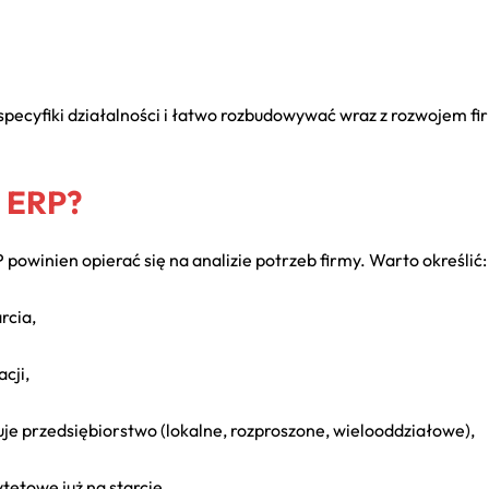
cyfiki działalności i łatwo rozbudowywać wraz z rozwojem firm
m ERP?
winien opierać się na analizie potrzeb firmy. Warto określić:
rcia,
cji,
buje przedsiębiorstwo (lokalne, rozproszone, wielooddziałowe),
ytetowe już na starcie.