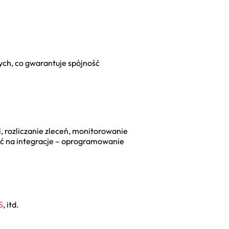
ych, co gwarantuje spójność
i, rozliczanie zleceń, monitorowanie
ść na integracje – oprogramowanie
S
, itd.