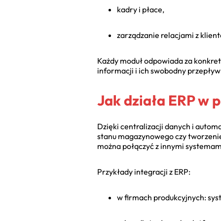
kadry i płace,
zarządzanie relacjami z klien
Każdy moduł odpowiada za konkretne
informacji i ich swobodny przepływ 
Jak działa ERP w 
Dzięki centralizacji danych i autom
stanu magazynowego czy tworzenie 
można połączyć z innymi systemami 
Przykłady integracji z ERP:
w firmach produkcyjnych: s