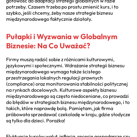
gotowość do adaptacji strategii globalnych w razie
potrzeby. Czasem trzeba po prostu zmienić kurs, i to
szybko, jeśli chcemy, żeby nasze strategie biznesu
międzynarodowego faktycznie działały.
Pułapki i Wyzwania w Globalnym
Biznesie: Na Co Uważać?
Firmy muszą radzić sobie z różnicami kulturowymi,
językowymi i społecznymi. Wdrażanie strategii biznesu
międzynarodowego wymaga także ścisłego
przestrzegania lokalnych regulacji prawnych
(compliance) oraz monitorowania stabilności politycznej
na rynkach docelowych. Kulturowe aspekty biznesu
międzynarodowego są często niedoceniane, co prowadzi
do błędów w strategiach biznesu międzynarodowego, i to
takich, które naprawdę bolą. Pamiętam, jak firma
próbowała sprzedawać czekoladę w kraju, gdzie słodycze
są tylko dla dzieci. Porażka!
Fluktuacje kursów walut, inflacja, recesje gospodarcze czy