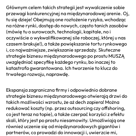
Głównym celem takich strategii jest wywalczenie sobie
przewagi konkurencyjnej na międzynarodowej arenie. Oj,
tu się dzieje! Obejmują one rozłożenie ryzyka, wchodząc
na różne rynki, dostęp do nowych, często tanich zasobów
(mówię tu o surowcach, technologii, kapitale, no i
oczywiście o wykwalifikowanej sile roboczej, której u nas
czasem brakuje!), a także powiększanie tortu rynkowego
i, co najważniejsze, zwiększanie sprzedaży. Skuteczne
strategie biznesu międzynarodowego po prostu MUSZĄ
uwzględniać specyfikę każdego rynku, bo inaczej to
katastrofa gwarantowana. Ich tworzenie to klucz do
trwałego rozwoju, naprawdę.
Ekspansja zagraniczna firmy i odpowiednio dobrane
strategie biznesu międzynarodowego otwierają drzwi do
takich możliwości wzrostu, że aż dech zapiera! Można
redukować koszty (np. przez outsourcing czy offshoring,
co jest teraz na topie), a także czerpać korzyści z efektu
skali, który jest po prostu niesamowity. Umożliwiają one
również uczenie się od międzynarodowych gigantów i
partnerów, co prowadzi do innowacji i, uwierzcie mi,