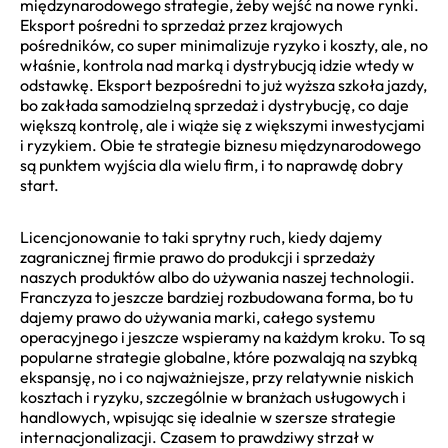
międzynarodowego strategie, żeby wejść na nowe rynki.
Eksport pośredni to sprzedaż przez krajowych
pośredników, co super minimalizuje ryzyko i koszty, ale, no
właśnie, kontrola nad marką i dystrybucją idzie wtedy w
odstawkę. Eksport bezpośredni to już wyższa szkoła jazdy,
bo zakłada samodzielną sprzedaż i dystrybucję, co daje
większą kontrolę, ale i wiąże się z większymi inwestycjami
i ryzykiem. Obie te strategie biznesu międzynarodowego
są punktem wyjścia dla wielu firm, i to naprawdę dobry
start.
Licencjonowanie to taki sprytny ruch, kiedy dajemy
zagranicznej firmie prawo do produkcji i sprzedaży
naszych produktów albo do używania naszej technologii.
Franczyza to jeszcze bardziej rozbudowana forma, bo tu
dajemy prawo do używania marki, całego systemu
operacyjnego i jeszcze wspieramy na każdym kroku. To są
popularne strategie globalne, które pozwalają na szybką
ekspansję, no i co najważniejsze, przy relatywnie niskich
kosztach i ryzyku, szczególnie w branżach usługowych i
handlowych, wpisując się idealnie w szersze strategie
internacjonalizacji. Czasem to prawdziwy strzał w