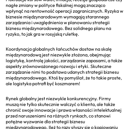
nagłe zmiany w polityce fiskalnej mogą znacząco
wpłynąć na rentowność operacji zagranicznych. Ryzyka w
biznesie międzynarodowym wymagają starannego
zarządzania i uwzględnienia w planowaniu strategii
biznesu międzynarodowego. Bez solidnego planu na
ryzyko, to jak gra w rosyjską ruletkę.
Koordynacja globalnych łańcuchów dostaw na skalę
międzynarodową jest niezwykle złożona, obejmując
logistykę, kontrolę jakości, zarządzanie zapasami, a także
aspekty zrównoważonego rozwoju i etyki. Skuteczne
zarządzanie nimi to podstawa udanych strategii biznesu
międzynarodowego. Ktoś by pomyślał, że to takie proste,
ale logistyka potrafi być koszmarem!
Rynek globalny jest niezwykle konkurencyjny. Firmy
muszą nie tylko skutecznie walczyć o klienta, ale także
chronić swoje innowacje i prawa własności intelektualnej
przed naruszeniami na różnych rynkach, co stanowi
potężne wyzwanie dla strategii biznesu
międzynarodowego. Ileż to razy słyszy się o kopiowaniu