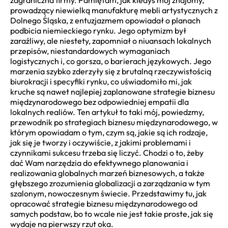
zagraniczna firmy. Pamiętam, jak kiedyś mój znajomy,
prowadzący niewielką manufakturę mebli artystycznych z
Dolnego Śląska, z entuzjazmem opowiadał o planach
podbicia niemieckiego rynku. Jego optymizm był
zaraźliwy, ale niestety, zapomniał o niuansach lokalnych
przepisów, niestandardowych wymaganiach
logistycznych i, co gorsza, o barierach językowych. Jego
marzenia szybko zderzyły się z brutalną rzeczywistością
biurokracji i specyfiki rynku, co uświadomiło mi, jak
kruche są nawet najlepiej zaplanowane strategie biznesu
międzynarodowego bez odpowiedniej empatii dla
lokalnych realiów. Ten artykuł to taki mój, powiedzmy,
przewodnik po strategiach biznesu międzynarodowego, w
którym opowiadam o tym, czym są, jakie są ich rodzaje,
jak się je tworzy i oczywiście, z jakimi problemami i
czynnikami sukcesu trzeba się liczyć. Chodzi o to, żeby
dać Wam narzędzia do efektywnego planowania i
realizowania globalnych marzeń biznesowych, a także
głębszego zrozumienia globalizacji a zarządzania w tym
szalonym, nowoczesnym świecie. Przedstawimy tu, jak
opracować strategie biznesu międzynarodowego od
samych podstaw, bo to wcale nie jest takie proste, jak się
wydaje na pierwszy rzut oka.