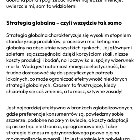
uwierzcie mi, sam to widziałem!
Strategia globalna – czyli wszędzie tak samo
Strategia globalna charakteryzuje się wysokim stopniem
standaryzacji produktów, procesów i marketing mix
globalny na absolutnie wszystkich rynkach. Jej głównymi
zaletami są oszczędności dzięki korzyściom skali, niższe
koszty produkcji i badań, no i oczywiście, spójny wizerunek
marki. Wadą jest natomiast mniejsza elastyczność, bo
trudno dostosować się do specyficznych potrzeb
lokalnych, co może ograniczać efektywność niektórych
strategii globalnych. Czasem to frustrujące, kiedy
chciałoby się coś zmienić, a tu masz, sztywne zasady!
Jest najbardziej efektywna w branżach zglobalizowanych,
gdzie preferencje konsumentów są, powiedzmy sobie
szczerze, podobne na całym świecie, a koszty adaptacji
są niskie (np. elektronika, oprogramowanie). Takie
strategie biznesu międzynarodowego pozwalają na
maksymalizację synergii, i to jest właśnie ich największa