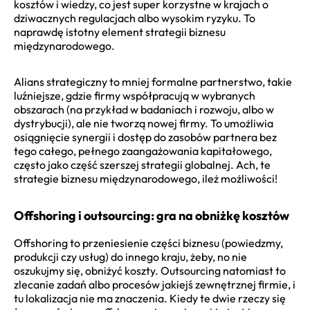
kosztów i wiedzy, co jest super korzystne w krajach o
dziwacznych regulacjach albo wysokim ryzyku. To
naprawdę istotny element strategii biznesu
międzynarodowego.
Alians strategiczny to mniej formalne partnerstwo, takie
luźniejsze, gdzie firmy współpracują w wybranych
obszarach (na przykład w badaniach i rozwoju, albo w
dystrybucji), ale nie tworzą nowej firmy. To umożliwia
osiągnięcie synergii i dostęp do zasobów partnera bez
tego całego, pełnego zaangażowania kapitałowego,
często jako część szerszej strategii globalnej. Ach, te
strategie biznesu międzynarodowego, ileż możliwości!
Offshoring i outsourcing: gra na obniżkę kosztów
Offshoring to przeniesienie części biznesu (powiedzmy,
produkcji czy usług) do innego kraju, żeby, no nie
oszukujmy się, obniżyć koszty. Outsourcing natomiast to
zlecanie zadań albo procesów jakiejś zewnętrznej firmie, i
tu lokalizacja nie ma znaczenia. Kiedy te dwie rzeczy się