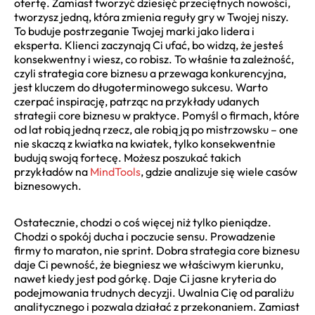
ofertę. Zamiast tworzyć dziesięć przeciętnych nowości,
tworzysz jedną, która zmienia reguły gry w Twojej niszy.
To buduje postrzeganie Twojej marki jako lidera i
eksperta. Klienci zaczynają Ci ufać, bo widzą, że jesteś
konsekwentny i wiesz, co robisz. To właśnie ta zależność,
czyli strategia core biznesu a przewaga konkurencyjna,
jest kluczem do długoterminowego sukcesu. Warto
czerpać inspirację, patrząc na przykłady udanych
strategii core biznesu w praktyce. Pomyśl o firmach, które
od lat robią jedną rzecz, ale robią ją po mistrzowsku – one
nie skaczą z kwiatka na kwiatek, tylko konsekwentnie
budują swoją fortecę. Możesz poszukać takich
przykładów na
MindTools
, gdzie analizuje się wiele casów
biznesowych.
Ostatecznie, chodzi o coś więcej niż tylko pieniądze.
Chodzi o spokój ducha i poczucie sensu. Prowadzenie
firmy to maraton, nie sprint. Dobra strategia core biznesu
daje Ci pewność, że biegniesz we właściwym kierunku,
nawet kiedy jest pod górkę. Daje Ci jasne kryteria do
podejmowania trudnych decyzji. Uwalnia Cię od paraliżu
analitycznego i pozwala działać z przekonaniem. Zamiast