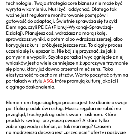
technologie. Twoja strategia core biznesu nie może być
wyryta w kamieniu. Musi żyć i oddychać. Dlatego tak
ważne jest regularne monitorowanie postępów i
gotowość do adaptacji. Świetnie sprawdza się tu cykl
Deminga, czyli PDCA (Planuj-Wykonaj-Sprawdzaj-
Działaj). Planujesz coś, wdrażasz na małą skalę,
sprawdzasz wyniki, a potem albo wdrażasz szerzej, albo
korygujesz kurs i próbujesz jeszcze raz. To ciągły proces
uczenia się i ulepszania. Nie bój się przyznać, że jakiś
pomysł nie wypalił. Szybka porażka i wyciągnięcie z niej
wniosków jest o wiele cenniejsze niż uporczywe trzymanie
się planu, który już dawno przestał mieć sens. Taka
elastyczność to cecha mistrzów. Warto poczytać o tym na
portalach w stylu
ASQ
, które promują kulturę jakości i
ciągłego doskonalenia.
Elementem tego ciągłego procesu jest też dbanie o swoje
portfolio produktów i usług. Musisz regularnie robić mu
przegląd, trochę jak ogrodnik swoim roślinom. Które
produkty kwitną i przynoszą owoce? A które tylko
zabierają wodę i słońce, a i tak marnieją? Czasem
najmądrzejszą decyzją jest „przycięcie” oferty i pozbycie