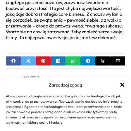
ciągłego gaszenia pożarów, zaczynasz świadomie
budować przyszłość. I to jest chyba największa wartość,
jaką daje dobra strategia core biznesu. Z chaosu wyłania
się porządek, ze zwątpienia – pewność siebie, a z walki o
przetrwanie – droga do prawdziwego, trwałego sukcesu.
Warto się na chwilę zatrzymać, żeby znaleźć serce swojej
firmy. To najlepsza inwestycja, jakiej możesz dokonać.
PREVIOUS
Zarządzaj zgodą
Ranking Gazele Biznesu 2021: Kryteria, Liderzy i
Rozwój MŚP w Polsce
Aby zapewnić jak najlepsze wrażenia, korzystamy z technologii, takich jak
pliki cookie, do przechowywania i/lub uzyskiwania dostępu do informacji o
NEXT
urządzeniu. Zgoda na te technologie pozwoli nam przetwarzać dane, takie
jak zachowanie podczas przeglądania lub unikalne identyfikatory na tej
Ile Trwa Rozkręcanie Damskiego Biznesu?
stronie. Brak wyrażenia zgody lub wycofanie zgody może niekorzystnie
Przewodnik dla Kobiet Przedsiębiorczych
wpłynąć na niektóre cechy i funkcje.