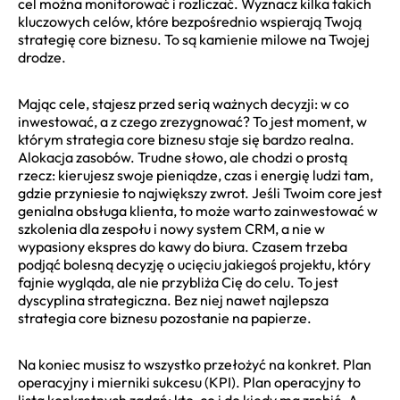
cel można monitorować i rozliczać. Wyznacz kilka takich
kluczowych celów, które bezpośrednio wspierają Twoją
strategię core biznesu. To są kamienie milowe na Twojej
drodze.
Mając cele, stajesz przed serią ważnych decyzji: w co
inwestować, a z czego zrezygnować? To jest moment, w
którym strategia core biznesu staje się bardzo realna.
Alokacja zasobów. Trudne słowo, ale chodzi o prostą
rzecz: kierujesz swoje pieniądze, czas i energię ludzi tam,
gdzie przyniesie to największy zwrot. Jeśli Twoim core jest
genialna obsługa klienta, to może warto zainwestować w
szkolenia dla zespołu i nowy system CRM, a nie w
wypasiony ekspres do kawy do biura. Czasem trzeba
podjąć bolesną decyzję o ucięciu jakiegoś projektu, który
fajnie wygląda, ale nie przybliża Cię do celu. To jest
dyscyplina strategiczna. Bez niej nawet najlepsza
strategia core biznesu pozostanie na papierze.
Na koniec musisz to wszystko przełożyć na konkret. Plan
operacyjny i mierniki sukcesu (KPI). Plan operacyjny to
lista konkretnych zadań: kto, co i do kiedy ma zrobić. A