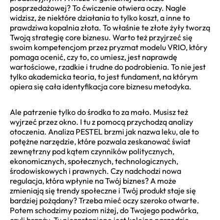
posprzedażowej? To ćwiczenie otwiera oczy. Nagle
widzisz, że niektóre działania to tylko koszt, a inne to
prawdziwa kopalnia złota. To właśnie te złote żyły tworzą
Twoją strategię core biznesu. Warto też przyjrzeć się
swoim kompetencjom przez pryzmat modelu VRIO, który
pomaga ocenić, czy to, co umiesz, jest naprawdę
wartościowe, rzadkie i trudne do podrobienia. To nie jest
tylko akademicka teoria, to jest fundament, na którym
opiera się cała identyfikacja core biznesu metodyka.
Ale patrzenie tylko do środka to za mało. Musisz też
wyjrzeć przez okno. I tu z pomocą przychodzą analizy
otoczenia. Analiza PESTEL brzmi jak nazwa leku, ale to
potężne narzędzie, które pozwala zeskanować świat
zewnętrzny pod kątem czynników politycznych,
ekonomicznych, społecznych, technologicznych,
środowiskowych i prawnych. Czy nadchodzi nowa
regulacja, która wpłynie na Twój biznes? A może
zmieniają się trendy społeczne i Twój produkt staje się
bardziej pożądany? Trzeba mieć oczy szeroko otwarte.
Potem schodzimy poziom niżej, do Twojego podwórka,
czyli branży. Tu niezastąpione jest kolejne narzędzie