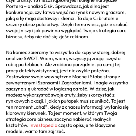
Portera – analiza 5 sił. Sprawdzasz, jak silna jest
konkurencja, czy łatwo wejść na rynek nowym graczom,
jaką siłę mają dostawcy i klienci. To daje Ci brutalnie
szczery obraz pola bitwy. Dzięki temu wiesz, gdzie szukać
swojej niszy i jak powinna wyglądać Twoja strategia core
biznesu, żeby nie dać się zjeść rekinom.
Na koniec zbieramy to wszystko do kupy w starej, dobrej
analizie SWOT. Wiem, wiem, wszyscy ją znają i często
robią po łebkach. Ale zrobiona porządnie, po całej tej
pracy detektywistycznej, jest niezwykle potężna.
Zestawiasz swoje wewnętrzne Mocne i Słabe strony z
zewnętrznymi Szansami i Zagrożeniami. I nagle wszystko
zaczyna się układać w logiczną całość. Widzisz, jak
możesz wykorzystać swoje atuty, żeby skorzystać z
rynkowych okazji, i jakich pułapek musisz unikać. To jest
ten moment „aha!”, kiedy z chaosu informacji wyłania się
klarowny kierunek. To jest moment, w którym Twoja
strategia core biznesu zaczyna nabierać realnych
kształtów.
Investopedia
często opisuje te klasyczne
modele, warto tam zajrzeć.