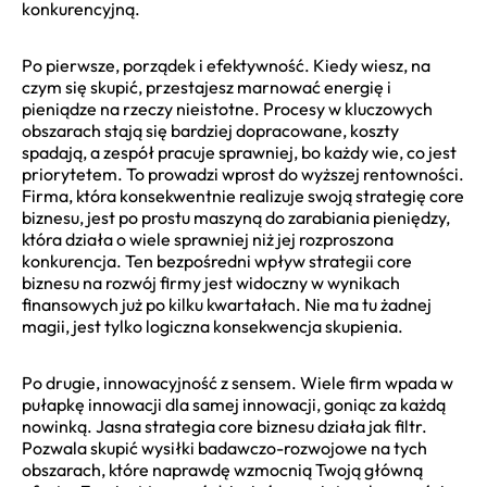
konkurencyjną.
Po pierwsze, porządek i efektywność. Kiedy wiesz, na
czym się skupić, przestajesz marnować energię i
pieniądze na rzeczy nieistotne. Procesy w kluczowych
obszarach stają się bardziej dopracowane, koszty
spadają, a zespół pracuje sprawniej, bo każdy wie, co jest
priorytetem. To prowadzi wprost do wyższej rentowności.
Firma, która konsekwentnie realizuje swoją strategię core
biznesu, jest po prostu maszyną do zarabiania pieniędzy,
która działa o wiele sprawniej niż jej rozproszona
konkurencja. Ten bezpośredni wpływ strategii core
biznesu na rozwój firmy jest widoczny w wynikach
finansowych już po kilku kwartałach. Nie ma tu żadnej
magii, jest tylko logiczna konsekwencja skupienia.
Po drugie, innowacyjność z sensem. Wiele firm wpada w
pułapkę innowacji dla samej innowacji, goniąc za każdą
nowinką. Jasna strategia core biznesu działa jak filtr.
Pozwala skupić wysiłki badawczo-rozwojowe na tych
obszarach, które naprawdę wzmocnią Twoją główną