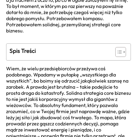
a ja traciłem z oczu to, po co w ogóle założyłem tę firmę.
To był moment, w którym po raz pierwszy na poważnie
dotarło do mnie, że potrzebuję czegoś więcej niż tylko
dobrego pomysłu. Potrzebowałem kompasu.
Potrzebowałem solidnej, przemyślanej strategii core
biznesu.
Spis Treści
Wiem, że wielu przedsiębiorców przeżywa coś
podobnego. Wpadamy w pułapkę „wszystkiego dla
wszystkich”, bo boimy się odrzucić jakąkolwiek szansę na
zarobek. A prawda jest brutalna – takie podejście to
prosta droga do katastrofy. Solidna strategia core biznesu
to nie jest jakiś korporacyjny wymysł dla gigantów z
wieżowców. To absolutny fundament, który pozwala
zrozumieć, co w Twojej firmie jest naprawdę ważne, gdzie
leży jej siła i jak zbudować coś trwałego. To mapa, która
prowadzi przez gąszcz codziennych decyzji, pomaga
mądrze inwestować energię i pieniądze, i co
najważniejsze – pozwala firmie nie tylko przetrwać, ale