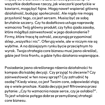
wszystkie dodatkowe rzeczy, jak wieczorki poetyckie w
kawiarni, mogą być fajne. Mogą nawet wspierać główną
działalność, budując społeczność. Ale nigdy nie mogą
przysłonić tego, co jest sercem. Musisz być ze sobą
brutalnie szczery. Czy ta dodatkowa usługa naprawdę
wzmacnia Twój główny produkt, czy tylko zjada zasoby,
które mógłbyś zainwestować w jego doskonalenie?
Firmy, które tracą tę ostrość, zaczynają przypominać
sklep „wszystko i nic”. Oferują wiele, ale w niczym nie są
wybitne. A na dzisiejszym rynku bycie przeciętnym to
wyrok. Twoja strategia core biznesu musi jasno określać,
gdzie jest linia frontu, a gdzie tylko działania wspierające.
Posiadanie jasno określonego rdzenia działalności to
kompas dla każdej decyzji. Czy przyjąć to zlecenie? Czy
zainwestować w ten nowy sprzęt? Czy zatrudnić tę
osobę? Kiedy wiesz, co jest Twoim core, odpowiedzi stają
się o wiele prostsze. Każda decyzja jest filtrowana przez
pytanie: „Czy to wzmacnia nasze serce, czy je osłabia?”.
To jest właśnie potęga dobrze przemyślanej strategii
core biznesu.