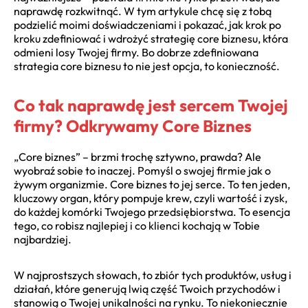
naprawdę rozkwitnąć. W tym artykule chcę się z tobą
podzielić moimi doświadczeniami i pokazać, jak krok po
kroku zdefiniować i wdrożyć strategię core biznesu, która
odmieni losy Twojej firmy. Bo dobrze zdefiniowana
strategia core biznesu to nie jest opcja, to konieczność.
Co tak naprawdę jest sercem Twojej
firmy? Odkrywamy Core Biznes
„Core biznes” – brzmi trochę sztywno, prawda? Ale
wyobraź sobie to inaczej. Pomyśl o swojej firmie jak o
żywym organizmie. Core biznes to jej serce. To ten jeden,
kluczowy organ, który pompuje krew, czyli wartość i zysk,
do każdej komórki Twojego przedsiębiorstwa. To esencja
tego, co robisz najlepiej i co klienci kochają w Tobie
najbardziej.
W najprostszych słowach, to zbiór tych produktów, usług i
działań, które generują lwią część Twoich przychodów i
stanowią o Twojej unikalności na rynku. To niekoniecznie