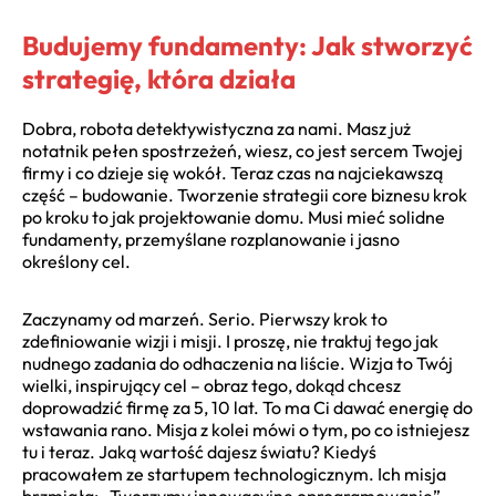
Budujemy fundamenty: Jak stworzyć
strategię, która działa
Dobra, robota detektywistyczna za nami. Masz już
notatnik pełen spostrzeżeń, wiesz, co jest sercem Twojej
firmy i co dzieje się wokół. Teraz czas na najciekawszą
część – budowanie. Tworzenie strategii core biznesu krok
po kroku to jak projektowanie domu. Musi mieć solidne
fundamenty, przemyślane rozplanowanie i jasno
określony cel.
Zaczynamy od marzeń. Serio. Pierwszy krok to
zdefiniowanie wizji i misji. I proszę, nie traktuj tego jak
nudnego zadania do odhaczenia na liście. Wizja to Twój
wielki, inspirujący cel – obraz tego, dokąd chcesz
doprowadzić firmę za 5, 10 lat. To ma Ci dawać energię do
wstawania rano. Misja z kolei mówi o tym, po co istniejesz
tu i teraz. Jaką wartość dajesz światu? Kiedyś
pracowałem ze startupem technologicznym. Ich misja
brzmiała: „Tworzymy innowacyjne oprogramowanie”.