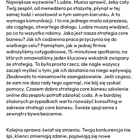
Największe wyzwanie? Ludzie. Musisz sprawić, żeby cały
Twój zespół, od menedżera po stażystę, płynął w tej
samej łodzi i wiosłował w tym samym kierunku. A to
wymaga komunikacji. I to nie jednego maila od prezesa,
ale ciągłego, otwartego dialogu. Ludzie muszą wiedzieć,
po co to wszystko robimy. Jaka jest nasza strategia core
biznesu? Jak ich codzienna praca przyczynia się do
wielkiego celu? Pamiętam, jak w jednej firmie
wdrożyliśmy cotygodniowe, 15-minutowe spotkania, na
których omawialiśmy jeden kluczowy wskaźnik związany
ze strategią. To była prosta rzecz, ale nagle wszyscy
zaczęli myśleć o tym, jak ich działania na niego wpływają.
Zbudowało to niesamowite zaangażowanie. Jeśli czujesz,
że sam nie dasz rady tego ogarnąć, nie bój się szukać
pomocy. Czasem dobra strategia core biznesu szkolenie
online dla zespołu potrafi zdziałać cuda. A w bardziej
złożonych przypadkach warto rozważyć konsulting w
zakresie strategii core biznesu. Świeże spojrzenie z
zewnątrz bywa bezcenne.
Kolejna sprawa: świat się zmienia. Twoja konkurencja nie
śpi, klienci zmieniają zdanie, pojawiają się nowe