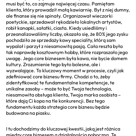
musi być to, co zajmuje najwięcej czasu. Pamiętam
klienta, który prowadził małą kawiarnię. Był z niej dumny,
ale finanse się nie spinały. Organizował wieczorki
poetyckie, sprzedawał rękodzieło lokalnych artystów,
robił kanapki, sałatki, ciasta. Kiedy usiedliśmy i
przeanalizowaliśmy liczby, okazało się, że 80% jego zysku
pochodziło ze sprzedaży kawy speciality, którą sam
wypalał i parzył z niesamowitą pasją. Cała reszta była
tak naprawdę kosztownym hobby, które rozpraszało jego
uwagę. Jego core biznesem była kawa, nie bycie domem
kultury. Zrozumienie tego było bolesne, ale i
wyzwalające. To kluczowy moment w procesie, czyli jak
zdefiniować core biznesu firmy. Chodzi o to, żeby
zidentyfikować te fundamentalne kompetencje, te
unikalne zasoby – może to być Twoja technologia,
niesamowita obsługa klienta, Twoja marka osobista –
które dają Ci kopa na tle konkurencji. Bez tego
fundamentu każda strategia core biznesu będzie
budowana na piasku.
I tu dochodzimy do kluczowej kwestii, jaką jest różnica
między core biznesem a działalnością poboczną. Te