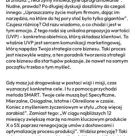
Nudne, prawda? Po długiej dyskusji doszliśmy do czegoś
innego: „Upraszczamy życie małym firmom, dając im
narzędzia, na które do tej pory stać było tylko gigantów”.
Czujesz różnicę? Od razu wiadomo, o co chodzi i jest w
tym emocja. Z tego rodzi się unikalna propozycja wartości
(UVP) – konkretna obietnica, którą składasz klientowi. To
właśnie UVP jest sercem komunikacji marketingowej,
którą napędza Twoja strategia core biznesu. Taki proces
jest niezwykle ważny, a ten poradnik tworzenia strategii
core biznesu dla startupów pokazuje, że nawet na samym
początku trzeba o tym myśleć.
Gdy masz już drogowskaz w postaci wizji i misji, czas
wyznaczyć konkretne cele. I tu z pomocą przychodzi
metoda SMART. Twoje cele muszą być Specyficzne,
Mierzalne, Osiągalne, Istotne i Określone w czasie.
Koniec z myśleniem życzeniowym w stylu „chcę więcej
zarabiać”. Zamiast tego: „W ciągu najbliższych 12
miesięcy zwiększę marżę na moim kluczowym produkcie
X o 5% poprzez renegocjację umów z dostawcami i
optymalizację procesu produkcji”. Widzisz precyzję? Taki