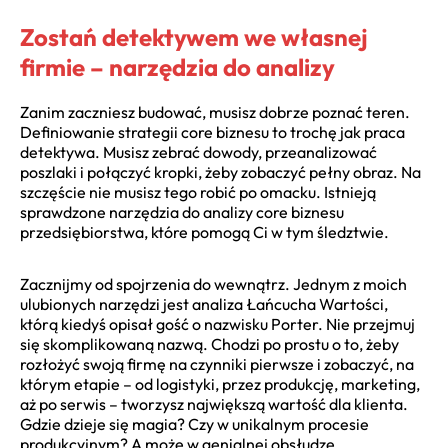
Zostań detektywem we własnej
firmie – narzędzia do analizy
Zanim zaczniesz budować, musisz dobrze poznać teren.
Definiowanie strategii core biznesu to trochę jak praca
detektywa. Musisz zebrać dowody, przeanalizować
poszlaki i połączyć kropki, żeby zobaczyć pełny obraz. Na
szczęście nie musisz tego robić po omacku. Istnieją
sprawdzone narzędzia do analizy core biznesu
przedsiębiorstwa, które pomogą Ci w tym śledztwie.
Zacznijmy od spojrzenia do wewnątrz. Jednym z moich
ulubionych narzędzi jest analiza Łańcucha Wartości,
którą kiedyś opisał gość o nazwisku Porter. Nie przejmuj
się skomplikowaną nazwą. Chodzi po prostu o to, żeby
rozłożyć swoją firmę na czynniki pierwsze i zobaczyć, na
którym etapie – od logistyki, przez produkcję, marketing,
aż po serwis – tworzysz największą wartość dla klienta.
Gdzie dzieje się magia? Czy w unikalnym procesie
produkcyjnym? A może w genialnej obsłudze