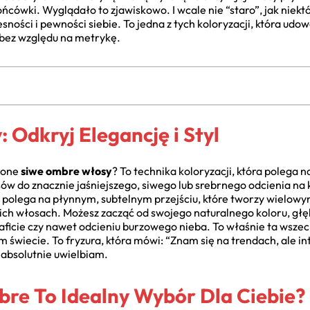
ońcówki. Wyglądało to zjawiskowo. I wcale nie “staro”, jak nie
ności i pewności siebie. To jedna z tych koloryzacji, która udo
 bez względu na metrykę.
Odkryj Elegancję i Styl
wione
siwe ombre włosy
? To technika koloryzacji, która polega
ów do znacznie jaśniejszego, siwego lub srebrnego odcienia na
a polega na płynnym, subtelnym przejściu, które tworzy wielowy
woich włosach. Możesz zacząć od swojego naturalnego koloru, głę
raficie czy nawet odcieniu burzowego nieba. To właśnie ta wsze
 świecie. To fryzura, która mówi: “Znam się na trendach, ale in
 absolutnie uwielbiam.
re To Idealny Wybór Dla Ciebie?