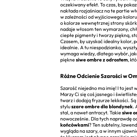
oczekiwany efekt. To czas, by pokaza
nakłada rozjaśniacz na te partie wł
w zależności od wyjściowego koloru
o kolorze wewnętrznej strony skórki
nadaje włosom ten wymarzony, chłod
ciepłe pigmenty i tworzy piękną, s
Czasem, by uzyskać idealny kolor,
idealnie. A tu niespodzianka, wyszł
wymaga wiedzy, dlatego wybór, jak
piękne
siwe ombre z odrostem
, kt
Różne Odcienie Szarości w Om
Szarość niejedno ma imię! I to jest
Marzy Ci się coś jasnego i świetlis
twarz i dodają fryzurze lekkości. S
stylu
szare ombre dla blondynek
.
stal, a nawet antracyt. Takie
siwe 
nowocześnie. Dla tych naprawdę od
końcówkami
? Ten subtelny, lawen
wygląda na szary, a w innym ujawni