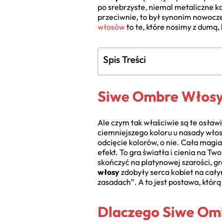
po srebrzyste, niemal metaliczne k
przeciwnie, to był synonim nowoczes
włosów
to te, które nosimy z dumą,
Spis Treści
Siwe Ombre Włosy: 
Ale czym tak właściwie są te osła
ciemniejszego koloru u nasady włos
odcięcie kolorów, o nie. Cała magi
efekt. To gra światła i cienia na T
skończyć na platynowej szarości, g
włosy
zdobyły serca kobiet na całym
zasadach”. A to jest postawa, którą
Dlaczego Siwe Omb