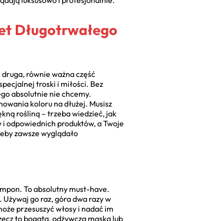
ądają luksusowo i profesjonalnie.
ret Długotrwałego
ę druga, równie ważna część
ecjalnej troski i miłości. Bez
ego absolutnie nie chcemy.
chowania koloru na dłużej. Musisz
ną rośliną – trzeba wiedzieć, jak
w i odpowiednich produktów, a Twoje
 żeby zawsze wyglądało
zampon. To absolutny must-have.
. Używaj go raz, góra dwa razy w
 może przesuszyć włosy i nadać im
rzecz to bogata, odżywcza maska lub