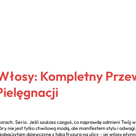
Włosy: Kompletny Prze
Pielęgnacji
orach. Serio. Jeśli szukasz czegoś, co naprawdę odmieni Twój wy
óry nie jest tylko chwilową modą, ale manifestem stylu i odwagi
 zobaczyłam dziewczynę z taką fryzurą na ulicy – jej włosy płyn