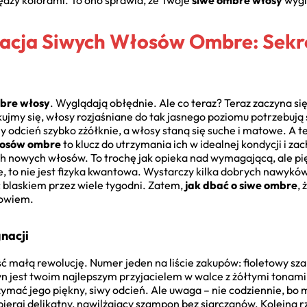
iędzy kolorami. To ono sprawia, że Twoje
siwe ombre włosy
wygl
lizacja Siwych Włosów Ombre: Sek
bre włosy
. Wyglądają obłędnie. Ale co teraz? Teraz zaczyna si
kujmy się, włosy rozjaśniane do tak jasnego poziomu potrzebują sp
y odcień szybko zżółknie, a włosy staną się suche i matowe. A t
łosów ombre
to klucz do utrzymania ich w idealnej kondycji i za
ch nowych włosów. To trochę jak opieka nad wymagającą, ale pięk
ie, to nie jest fizyka kwantowa. Wystarczy kilka dobrych nawykó
blaskiem przez wiele tygodni. Zatem,
jak dbać o siwe ombre
,
powiem.
nacji
ć małą rewolucję. Numer jeden na liście zakupów: fioletowy s
yn jest twoim najlepszym przyjacielem w walce z żółtymi tonami
rzymać jego piękny, siwy odcień. Ale uwaga – nie codziennie, bo
bieraj delikatny, nawilżający szampon bez siarczanów. Kolejna 