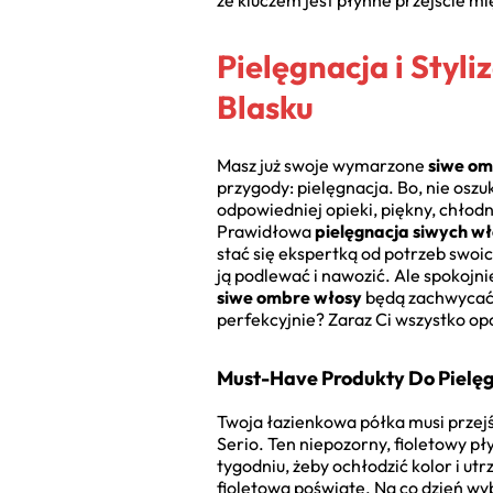
że kluczem jest płynne przejście m
Pielęgnacja i Sty
Blasku
Masz już swoje wymarzone
siwe om
przygody: pielęgnacja. Bo, nie oszu
odpowiedniej opieki, piękny, chłodn
Prawidłowa
pielęgnacja siwych w
stać się ekspertką od potrzeb swoi
ją podlewać i nawozić. Ale spokojn
siwe ombre włosy
będą zachwycać 
perfekcyjnie? Zaraz Ci wszystko o
Must-Have Produkty Do Pielęg
Twoja łazienkowa półka musi przejś
Serio. Ten niepozorny, fioletowy pł
tygodniu, żeby ochłodzić kolor i ut
fioletową poświatę. Na co dzień wy