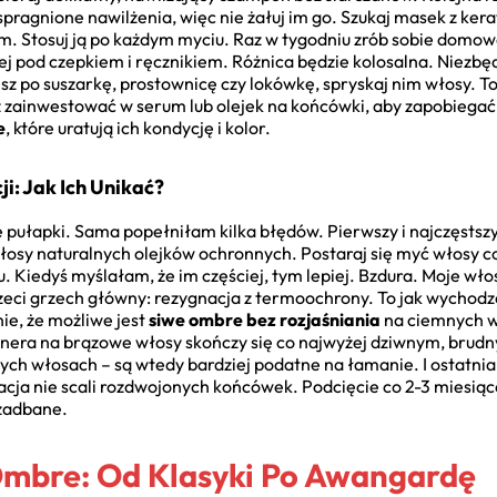
pragnione nawilżenia, więc nie żałuj im go. Szukaj masek z kera
 Stosuj ją po każdym myciu. Raz w tygodniu zrób sobie domow
ej pod czepkiem i ręcznikiem. Różnica będzie kolosalna. Niezbę
sz po suszarkę, prostownicę czy lokówkę, spryskaj nim włosy. T
ż zainwestować w serum lub olejek na końcówki, aby zapobiega
e
, które uratują ich kondycję i kolor.
i: Jak Ich Unikać?
pułapki. Sama popełniłam kilka błędów. Pierwszy i najczęstszy
łosy naturalnych olejków ochronnych. Postaraj się myć włosy co 
Kiedyś myślałam, że im częściej, tym lepiej. Bzdura. Moje włos
eci grzech główny: rezygnacja z termoochrony. To jak wychodzeni
ie, że możliwe jest
siwe ombre bez rozjaśniania
na ciemnych wł
onera na brązowe włosy skończy się co najwyżej dziwnym, brudny
ych włosach – są wtedy bardziej podatne na łamanie. I ostatnia
cja nie scali rozdwojonych końcówek. Podcięcie co 2-3 miesiąc
zadbane.
Ombre: Od Klasyki Po Awangardę