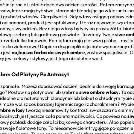
ć inspiracje i ustalić docelowy odcień szarości. Potem zaczyna s
osów, które mają być siwe, starannie blendując go w kierunku n
 i grubości włosów. Cierpliwości. Gdy włosy osiągną odpowiedni
 od banana), produkt jest spłukiwany. I teraz najważniejszy eta
ny, siwy odcień. Bez niego włosy byłyby po prostu żółto-białe.
talową, srebrną lub grafitową poświatę. To wtedy Twoje
siwe om
 potrzeba kilku tonowań. Pamiętam moją pierwszą próbę – myśla
y lekko zielonkawe! Dopiero druga aplikacja dała wymarzony efe
a jest
najlepsza farba do siwych ombre
, zostaw specjaliście. O
óry jest celowy i stylowy, jest tego absolutnie wart.
bre: Od Platyny Po Antracyt
 wspaniałe. Możesz dopasować odcień idealnie do swojej karnacj
tego? Postaw na platynowe lub srebrne
siwe ombre włosy
. To od
ą idealne dla naturalnych blondynek lub kobiet o chłodnym typie
 A może wolisz coś bardziej tajemniczego i z charakterem? Wybier
ombre włosy
tworzą niesamowity kontrast, zwłaszcza na ciemny
ważnych jest jeszcze cała paleta możliwości. Co powiesz na
si
dowy poblask dodaje całości bajkowego charakteru. Albo popiela
a swoje fioletowe tony. To niesamowicie intrygujące połączenie