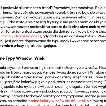
yś postawić akurat na ten trend? Powodów jest mnóstwo. Po pi
z tłumu. To wybór dla odważnych kobiet, które nie boją się eksp
asz siwieć. Zamiast walczyć z pierwszymi siwymi nitkami, może
cję. Odrost staje się częścią fryzury, a nie problemem do ukryci
any, zawsze możesz postawić na bardzo
delikatne siwe ombre wł
bi. To także fantastyczna opcja dla dojrzałych kobiet, które chc
ć
fryzury dla kobiet po 60
, gdy doda się im odrobinę koloru. Wie
eśli jest dobrze dopasowane do typu urody i wykonane przez profe
e ombre włosy
są tak pociągające.
ne Typy Włosów i Wiek
mokratyczna. Sprawdza się na niemal każdym typie włosów. Mas
doda im trójwymiarowości. A może Twoją dumą są loki? W takim r
ją absolutnie zjawiskowo, ponieważ każdy skręt inaczej łapie św
– przejście kolorów pięknie podkreśla ich naturalną teksturę. Dł
iej spektakularny, ale na włosach średniej długości również wyg
tryki. Młode dziewczyny pokochają ją za buntowniczy i modny c
siwizny. Zamiast farbować odrosty co trzy tygodnie, można je pi
zań, bo przecież
modne kolory włosów dla 60-latek
nie muszą b
siwiejących włosach, można rozważyć inne techniki, jak choćby
b