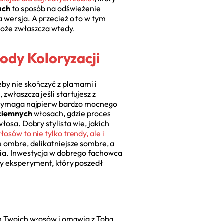
ach
to sposób na odświeżenie
a wersja. A przecież o to w tym
może zwłaszcza wtedy.
ody Koloryzacji
żeby nie skończyć z plamami i
właszcza jeśli startujesz z
ci wymaga najpierw bardzo mocnego
 ciemnych
włosach, gdzie proces
łosa. Dobry stylista wie, jakich
sów to nie tylko trendy, ale i
 ombre, delikatniejsze sombre, a
cia. Inwestycja w dobrego fachowca
y eksperyment, który poszedł
an Twoich włosów i omawia z Tobą