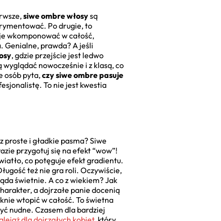
erwsze,
siwe ombre włosy
są
erymentować. Po drugie, to
sz je wkomponować w całość,
a. Genialne, prawda? A jeśli
osy
, gdzie przejście jest ledwo
ą wyglądać nowocześnie i z klasą, co
le osób pyta,
czy siwe ombre pasuje
sjonalistę. To nie jest kwestia
z proste i gładkie pasma? Siwe
azie przygotuj się na efekt “wow”!
iatło, co potęguje efekt gradientu.
ugość też nie gra roli. Oczywiście,
ląda świetnie. A co z wiekiem? Jak
harakter, a dojrzałe panie docenią
ęknie wtopić w całość. To świetna
yć nudne. Czasem dla bardziej
alejaż dla dojrzałych kobiet
, który