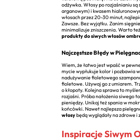
odżywka. Włosy po rozjaśnianiu są s
arganowym) i kwasem hialuronowym.
włosach przez 20-30 minut, najlepi
Zawsze. Bez wyjątku. Zanim sięgnie
minimalizuje zniszczenia. Warto te
produkty do siwych włosów ombr
Najczęstsze Błędy w Pielęgnacj
Wiem, że łatwo jest wpaść w pewne 
mycie wypłukuje kolor i pozbawia w
nadużywanie fioletowego szamponu. 
fioletowe. Używaj go z umiarem. Trz
o kłopoty. Kolejna sprawa to myślen
rozjaśni. Próba nałożenia siwego t
pieniędzy. Unikaj też spania w mokr
końcówki. Nawet najlepsza pielęgna
włosy
będą wyglądały na zdrowe i 
Inspiracje Siwym 