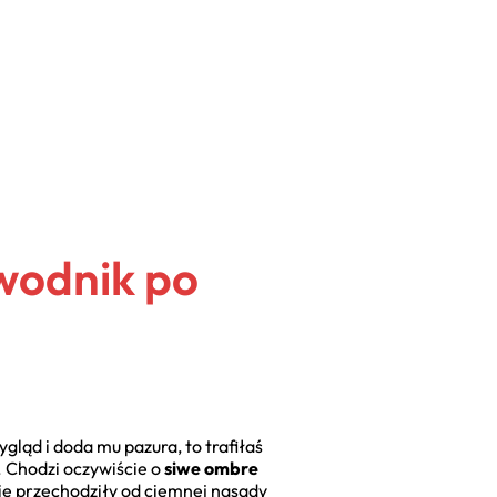
wodnik po
gląd i doda mu pazura, to trafiłaś
. Chodzi oczywiście o
siwe ombre
nie przechodziły od ciemnej nasady