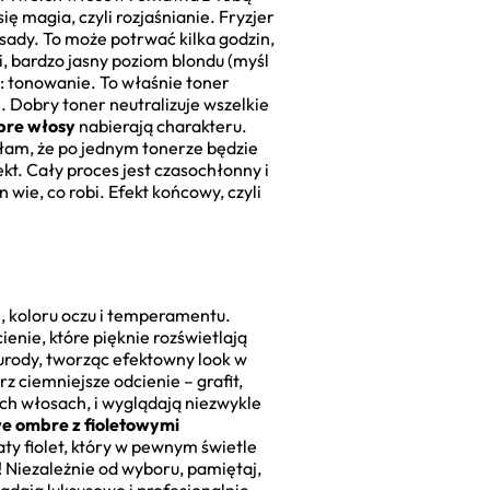
ię magia, czyli rozjaśnianie. Fryzjer
asady. To może potrwać kilka godzin,
, bardzo jasny poziom blondu (myśl
p: tonowanie. To właśnie toner
 Dobry toner neutralizuje wszelkie
bre włosy
nabierają charakteru.
łam, że po jednym tonerze będzie
kt. Cały proces jest czasochłonny i
n wie, co robi. Efekt końcowy, czyli
i, koloru oczu i temperamentu.
cienie, które pięknie rozświetlają
 urody, tworząc efektowny look w
z ciemniejsze odcienie – grafit,
ch włosach, i wyglądają niezwykle
we ombre z fioletowymi
ty fiolet, który w pewnym świetle
! Niezależnie od wyboru, pamiętaj,