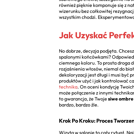
również pięknie komponuje się z na
wizerunku bez całkowitej rezygnacji
wszystkim chodzi. Eksperymentować
Jak Uzyskać Perfek
No dobrze, decyzja podjęta. Chces
spalonymi końcówkami? Odpowiedź je
ciemnego koloru. To prosta droga d
rozjaśnienia włosów, niemal do bi
dekoloryzacji jest długi i musi być 
produktów użyć i jak kontrolować ca
technika
. On oceni kondycję Twoic
może połączenie z innymi technikam
to gwarancja, że Twoje
siwe ombre
bardzo, bardzo źle.
Krok Po Kroku: Proces Tworz
Wizyta w salonie to cały rytuał. N