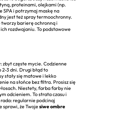
tyną, proteinami, olejkami (np.
e SPA i potrzymaj maskę na
dny jest też spray termoochronny.
o tworzy barierę ochronną i
ć ich rozdwajaniu. To podstawowe
: zbyt częste mycie. Codzienne
2-3 dni. Drugi błąd to
y stały się matowe i lekko
e na słońce bez filtra. Prosisz się
osach. Niestety, farba farby nie
m odcieniem. To strata czasu i
 rada: regularnie podcinaj
e sprawi, że Twoje
siwe ombre