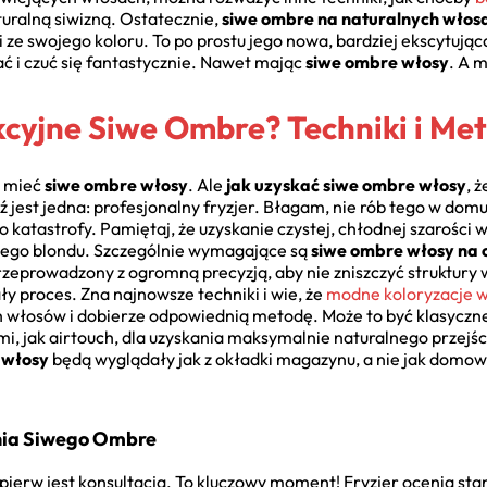
turalną siwizną. Ostatecznie,
siwe ombre na naturalnych włos
 ze swojego koloru. To po prostu jego nowa, bardziej ekscytując
 i czuć się fantastycznie. Nawet mając
siwe ombre włosy
. A 
cyjne Siwe Ombre? Techniki i Met
z mieć
siwe ombre włosy
. Ale
jak uzyskać siwe ombre włosy
, 
st jedna: profesjonalny fryzjer. Błagam, nie rób tego w domu, z
o katastrofy. Pamiętaj, że uzyskanie czystej, chłodnej szaroś
ałego blondu. Szczególnie wymagające są
siwe ombre włosy na
przeprowadzony z ogromną precyzją, aby nie zniszczyć struktury w
ły proces. Zna najnowsze techniki i wie, że
modne koloryzacje wło
h włosów i dobierze odpowiednią metodę. Może to być klasyczne
i, jak airtouch, dla uzyskania maksymalnie naturalnego przejś
 włosy
będą wyglądały jak z okładki magazynu, a nie jak domow
enia Siwego Ombre
ajpierw jest konsultacja. To kluczowy moment! Fryzjer ocenia st