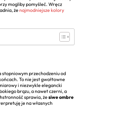
którzy mogliby pomyśleć. Wręcz
wadnia, że
najmodniejsze kolory
 na stopniowym przechodzeniu od
 końcach. To nie jest gwałtowne
miarowy i niezwykle elegancki
bokiego brązu, a nawet czerni, a
chstronność sprawia, że
siwe ombre
terpretuję je na własnych