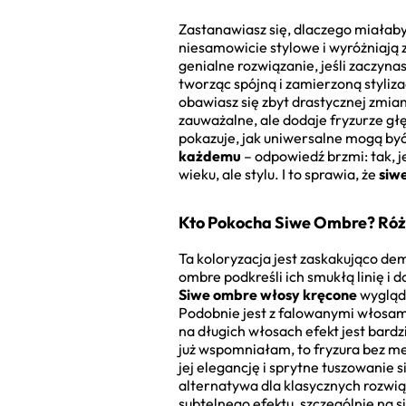
Zastanawiasz się, dlaczego miałab
niesamowicie stylowe i wyróżniają 
genialne rozwiązanie, jeśli zaczyn
tworząc spójną i zamierzoną styliza
obawiasz się zbyt drastycznej zmi
zauważalne, ale dodaje fryzurze głę
pokazuje, jak uniwersalne mogą by
każdemu
– odpowiedź brzmi: tak, j
wieku, ale stylu. I to sprawia, że
siw
Kto Pokocha Siwe Ombre? Róż
Ta koloryzacja jest zaskakująco de
ombre podkreśli ich smukłą linię i 
Siwe ombre włosy kręcone
wygląda
Podobnie jest z falowanymi włosami 
na długich włosach efekt jest bardz
już wspomniałam, to fryzura bez me
jej elegancję i sprytne tuszowanie 
alternatywa dla klasycznych rozwią
subtelnego efektu, szczególnie na 