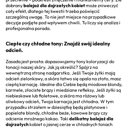
dobrany
balejaż dla dojrzałych kobiet
może zniweczyć
cały efekt, dlatego tej kwestii trzeba poświęcić
szczególną uwagę. To nie jest miejsce na przypadkowe
decyzje podjęte pod wpływem chwili. Tu liczy się analiza i
profesjonalna porada.
Ciepłe czy chłodne tony: Znajdź swój idealny
odcień.
Zasada jest prosta: dopasowujemy tony koloryzacji do
tonacji naszej skóry. Jak ją określić? Spójrz na
wewnętrzną stronę nadgarstka. Jeśli Twoje żyłki mają
odcień zielonkawy, a skóra łatwo się opala na złoto, masz
ciepłą karnację. Idealne dla Ciebie będą miodowe blondy,
karmele, złociste brązy i miedziane refleksy. Jeśli żyłki są
niebieskawe lub fioletowe, a skóra ma różowy lub
oliwkowy odcień, Twoja karnacja jest chłodna. W tym
przypadku strzałem w dziesiątkę będą platynowe i
popielate blondy, chłodne beże, kawowe brązy czy
odcienie mroźnego kakao. Taki
delikatny balejaż dla
dojrzałych
kobiet o jasnej cerze w chłodnych tonach