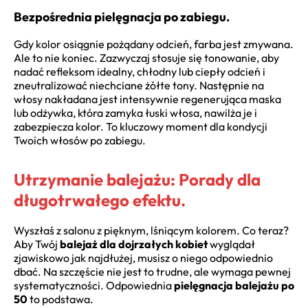
Bezpośrednia pielęgnacja po zabiegu.
Gdy kolor osiągnie pożądany odcień, farba jest zmywana.
Ale to nie koniec. Zazwyczaj stosuje się tonowanie, aby
nadać refleksom idealny, chłodny lub ciepły odcień i
zneutralizować niechciane żółte tony. Następnie na
włosy nakładana jest intensywnie regenerująca maska
lub odżywka, która zamyka łuski włosa, nawilża je i
zabezpiecza kolor. To kluczowy moment dla kondycji
Twoich włosów po zabiegu.
Utrzymanie balejażu: Porady dla
długotrwałego efektu.
Wyszłaś z salonu z pięknym, lśniącym kolorem. Co teraz?
Aby Twój
balejaż dla dojrzałych kobiet
wyglądał
zjawiskowo jak najdłużej, musisz o niego odpowiednio
dbać. Na szczęście nie jest to trudne, ale wymaga pewnej
systematyczności. Odpowiednia
pielęgnacja balejażu po
50
to podstawa.