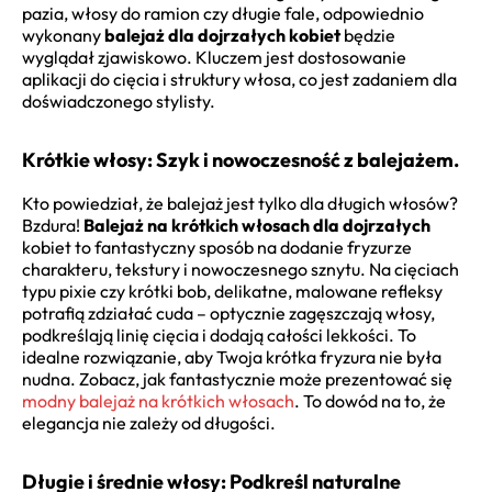
pazia, włosy do ramion czy długie fale, odpowiednio
wykonany
balejaż dla dojrzałych kobiet
będzie
wyglądał zjawiskowo. Kluczem jest dostosowanie
aplikacji do cięcia i struktury włosa, co jest zadaniem dla
doświadczonego stylisty.
Krótkie włosy: Szyk i nowoczesność z balejażem.
Kto powiedział, że balejaż jest tylko dla długich włosów?
Bzdura!
Balejaż na krótkich włosach dla dojrzałych
kobiet to fantastyczny sposób na dodanie fryzurze
charakteru, tekstury i nowoczesnego sznytu. Na cięciach
typu pixie czy krótki bob, delikatne, malowane refleksy
potrafią zdziałać cuda – optycznie zagęszczają włosy,
podkreślają linię cięcia i dodają całości lekkości. To
idealne rozwiązanie, aby Twoja krótka fryzura nie była
nudna. Zobacz, jak fantastycznie może prezentować się
modny balejaż na krótkich włosach
. To dowód na to, że
elegancja nie zależy od długości.
Długie i średnie włosy: Podkreśl naturalne