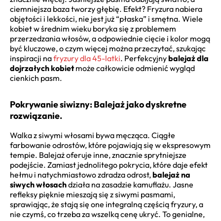
ciemniejsza baza tworzy głębię. Efekt? Fryzura nabiera
objętości i lekkości, nie jest już “płaska” i smętna. Wiele
kobiet w średnim wieku boryka się z problemem
przerzedzania włosów, a odpowiednie cięcie i kolor mogą
być kluczowe, o czym więcej można przeczytać, szukając
inspiracji na
fryzury dla 45-latki
. Perfekcyjny
balejaż dla
dojrzałych kobiet
może całkowicie odmienić wygląd
cienkich pasm.
Pokrywanie siwizny: Balejaż jako dyskretne
rozwiązanie.
Walka z siwymi włosami bywa męcząca. Ciągłe
farbowanie odrostów, które pojawiają się w ekspresowym
tempie. Balejaż oferuje inne, znacznie sprytniejsze
podejście. Zamiast jednolitego pokrycia, które daje efekt
hełmu i natychmiastowo zdradza odrost,
balejaż na
siwych włosach
działa na zasadzie kamuflażu. Jasne
refleksy pięknie mieszają się z siwymi pasmami,
sprawiając, że stają się one integralną częścią fryzury, a
nie czymś, co trzeba za wszelką cenę ukryć. To genialne,