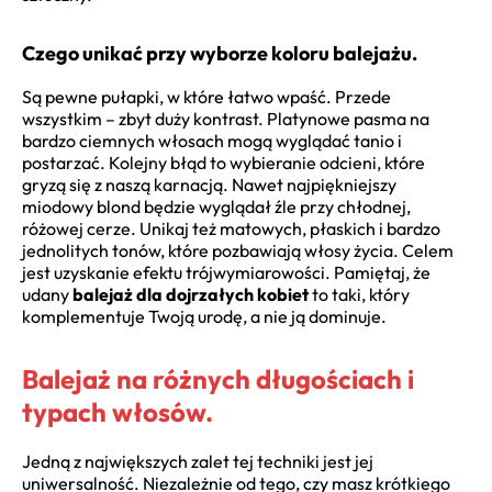
Czego unikać przy wyborze koloru balejażu.
Są pewne pułapki, w które łatwo wpaść. Przede
wszystkim – zbyt duży kontrast. Platynowe pasma na
bardzo ciemnych włosach mogą wyglądać tanio i
postarzać. Kolejny błąd to wybieranie odcieni, które
gryzą się z naszą karnacją. Nawet najpiękniejszy
miodowy blond będzie wyglądał źle przy chłodnej,
różowej cerze. Unikaj też matowych, płaskich i bardzo
jednolitych tonów, które pozbawiają włosy życia. Celem
jest uzyskanie efektu trójwymiarowości. Pamiętaj, że
udany
balejaż dla dojrzałych kobiet
to taki, który
komplementuje Twoją urodę, a nie ją dominuje.
Balejaż na różnych długościach i
typach włosów.
Jedną z największych zalet tej techniki jest jej
uniwersalność. Niezależnie od tego, czy masz krótkiego