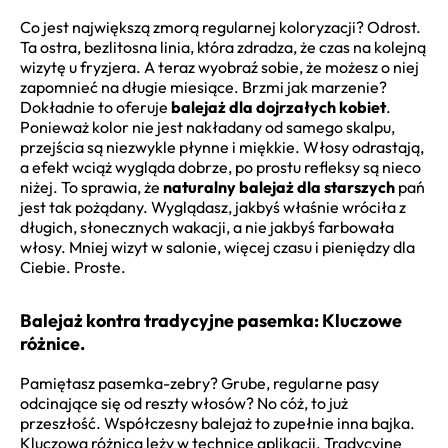
Co jest największą zmorą regularnej koloryzacji? Odrost.
Ta ostra, bezlitosna linia, która zdradza, że czas na kolejną
wizytę u fryzjera. A teraz wyobraź sobie, że możesz o niej
zapomnieć na długie miesiące. Brzmi jak marzenie?
Dokładnie to oferuje
balejaż dla dojrzałych kobiet
.
Ponieważ kolor nie jest nakładany od samego skalpu,
przejścia są niezwykle płynne i miękkie. Włosy odrastają,
a efekt wciąż wygląda dobrze, po prostu refleksy są nieco
niżej. To sprawia, że
naturalny balejaż dla starszych
pań
jest tak pożądany. Wyglądasz, jakbyś właśnie wróciła z
długich, słonecznych wakacji, a nie jakbyś farbowała
włosy. Mniej wizyt w salonie, więcej czasu i pieniędzy dla
Ciebie. Proste.
Balejaż kontra tradycyjne pasemka: Kluczowe
różnice.
Pamiętasz pasemka-zebry? Grube, regularne pasy
odcinające się od reszty włosów? No cóż, to już
przeszłość. Współczesny balejaż to zupełnie inna bajka.
Kluczowa różnica leży w technice aplikacji. Tradycyjne