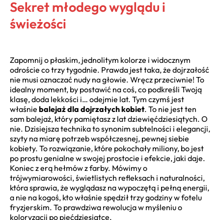
Sekret młodego wyglądu i
świeżości
Zapomnij o płaskim, jednolitym kolorze i widocznym
odroście co trzy tygodnie. Prawda jest taka, że dojrzałość
nie musi oznaczać nudy na głowie. Wręcz przeciwnie! To
idealny moment, by postawić na coś, co podkreśli Twoją
klasę, doda lekkości i… odejmie lat. Tym czymś jest
właśnie
balejaż dla dojrzałych kobiet
. To nie jest ten
sam balejaż, który pamiętasz z lat dziewięćdziesiątych. O
nie. Dzisiejsza technika to synonim subtelności i elegancji,
szyty na miarę potrzeb współczesnej, pewnej siebie
kobiety. To rozwiązanie, które pokochały miliony, bo jest
po prostu genialne w swojej prostocie i efekcie, jaki daje.
Koniec z erą hełmów z farby. Mówimy o
trójwymiarowości, świetlistych refleksach i naturalności,
która sprawia, że wyglądasz na wypoczętą i pełną energii,
a nie na kogoś, kto właśnie spędził trzy godziny w fotelu
fryzjerskim. To prawdziwa rewolucja w myśleniu o
koloryzacji po pięćdziesiątce.