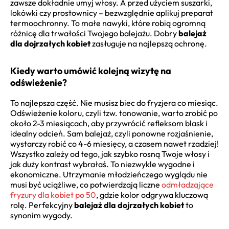
zawsze dokładnie umyj włosy. A przed użyciem suszarki,
lokówki czy prostownicy – bezwzględnie aplikuj preparat
termoochronny. To małe nawyki, które robią ogromną
różnicę dla trwałości Twojego balejażu. Dobry
balejaż
dla dojrzałych kobiet
zasługuje na najlepszą ochronę.
Kiedy warto umówić kolejną wizytę na
odświeżenie?
To najlepsza część. Nie musisz biec do fryzjera co miesiąc.
Odświeżenie koloru, czyli tzw. tonowanie, warto zrobić po
około 2-3 miesiącach, aby przywrócić refleksom blask i
idealny odcień. Sam balejaż, czyli ponowne rozjaśnienie,
wystarczy robić co 4-6 miesięcy, a czasem nawet rzadziej!
Wszystko zależy od tego, jak szybko rosną Twoje włosy i
jak duży kontrast wybrałaś. To niezwykle wygodne i
ekonomiczne. Utrzymanie młodzieńczego wyglądu nie
musi być uciążliwe, co potwierdzają liczne
odmładzające
fryzury dla kobiet po 50
, gdzie kolor odgrywa kluczową
rolę. Perfekcyjny
balejaż dla dojrzałych kobiet
to
synonim wygody.