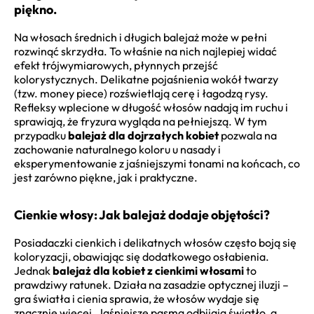
piękno.
Na włosach średnich i długich balejaż może w pełni
rozwinąć skrzydła. To właśnie na nich najlepiej widać
efekt trójwymiarowych, płynnych przejść
kolorystycznych. Delikatne pojaśnienia wokół twarzy
(tzw. money piece) rozświetlają cerę i łagodzą rysy.
Refleksy wplecione w długość włosów nadają im ruchu i
sprawiają, że fryzura wygląda na pełniejszą. W tym
przypadku
balejaż dla dojrzałych kobiet
pozwala na
zachowanie naturalnego koloru u nasady i
eksperymentowanie z jaśniejszymi tonami na końcach, co
jest zarówno piękne, jak i praktyczne.
Cienkie włosy: Jak balejaż dodaje objętości?
Posiadaczki cienkich i delikatnych włosów często boją się
koloryzacji, obawiając się dodatkowego osłabienia.
Jednak
balejaż dla kobiet z cienkimi włosami
to
prawdziwy ratunek. Działa na zasadzie optycznej iluzji –
gra światła i cienia sprawia, że włosów wydaje się
znacznie więcej. Jaśniejsze pasma odbijają światło, a