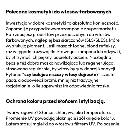
Polecane kosmetyki do włosów farbowanych.
Inwestycja w dobre kosmetyki to absolutna konieczność.
Zapomnij o przypadkowym szamponie z supermarketu.
Potrzebujesz produktów przeznaczonych do włosów
farbowanych, najlepiej bez siarczanów (SLS/SLES), które
wypłukują pigment. Jeśli masz chłodne, blond refleksy,
raz w tygodniu używaj fioletowego szamponu lub odżywki,
by utrzymać ich piękny, popielaty odcień. Niezbędna
będzie też dobra maska nawilżająca lub regenerująca,
stosowana regularnie, by włosy były w dobrej kondycji.
Pytanie “
czy balejaż niszczy włosy dojrzałe
?” często
pada, a odpowiedź brzmi: mniej niż tradycyjne
rozjaśnianie, o ile zapewnisz im odpowiednią troskę.
Ochrona koloru przed słońcem i stylizacją.
Twoi wrogowie? Słońce, chlor, wysoka temperatura.
Promienie UV powodują blaknięcie i żółknięcie koloru.
Latem stosuj mgiełki do włosów z filtrem UV. Po basenie