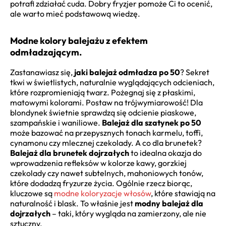
potrafi zdziałać cuda. Dobry fryzjer pomoże Ci to ocenić,
ale warto mieć podstawową wiedzę.
Modne kolory balejażu z efektem
odmładzającym.
Zastanawiasz się,
jaki balejaż odmładza po 50
? Sekret
tkwi w świetlistych, naturalnie wyglądających odcieniach,
które rozpromieniają twarz. Pożegnaj się z płaskimi,
matowymi kolorami. Postaw na trójwymiarowość! Dla
blondynek świetnie sprawdzą się odcienie piaskowe,
szampańskie i waniliowe.
Balejaż dla szatynek po 50
może bazować na przepysznych tonach karmelu, toffi,
cynamonu czy mlecznej czekolady. A co dla brunetek?
Balejaż dla brunetek dojrzałych
to idealna okazja do
wprowadzenia refleksów w kolorze kawy, gorzkiej
czekolady czy nawet subtelnych, mahoniowych tonów,
które dodadzą fryzurze życia. Ogólnie rzecz biorąc,
kluczowe są
modne koloryzacje włosów
, które stawiają na
naturalność i blask. To właśnie jest
modny balejaż dla
dojrzałych
– taki, który wygląda na zamierzony, ale nie
sztuczny.