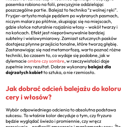
pasemka robiono na folii, precyzyjnie oddzielając
poszczególne partie. Balejaż to technika “z wolnej ręki”.
Fryzjer-artysta maluje pędzlem po wybranych pasmach,
niczym malarz po płótnie, skupiając się na miejscach,
gdzie słońce naturalnie rozjaśnia włosy – wokół twarzy i
na końcach. Efekt jest nieporównywalnie bardziej
subtelny i wielowymiarowy. Zamiast sztucznych pasków
dostajesz płynne przejścia tonalne, które tworzą głębię.
Zastanawiając się nad metamorfozą, warto poznać różne
techniki, bo czasem to, co wydaje się podobne, jak w
dylemacie
ombre czy sombre
, w rzeczywistości daje
zupełnie inny rezultat. Dobrze wykonany
balejaż dla
dojrzałych kobiet
to sztuka, a nie rzemiosło.
Jak dobrać odcień balejażu do koloru
cery i włosów?
Wybór odpowiedniego odcienia to absolutna podstawa
sukcesu. To właśnie kolor decyduje o tym, czy fryzura
będzie wyglądać świeżo i promiennie, czy wręcz
przeciwnie – podkreśli zmęczenie i mankamenty cery. Źle