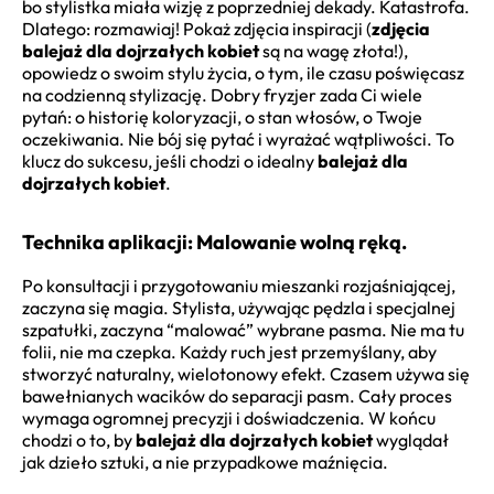
bo stylistka miała wizję z poprzedniej dekady. Katastrofa.
Dlatego: rozmawiaj! Pokaż zdjęcia inspiracji (
zdjęcia
balejaż dla dojrzałych kobiet
są na wagę złota!),
opowiedz o swoim stylu życia, o tym, ile czasu poświęcasz
na codzienną stylizację. Dobry fryzjer zada Ci wiele
pytań: o historię koloryzacji, o stan włosów, o Twoje
oczekiwania. Nie bój się pytać i wyrażać wątpliwości. To
klucz do sukcesu, jeśli chodzi o idealny
balejaż dla
dojrzałych kobiet
.
Technika aplikacji: Malowanie wolną ręką.
Po konsultacji i przygotowaniu mieszanki rozjaśniającej,
zaczyna się magia. Stylista, używając pędzla i specjalnej
szpatułki, zaczyna “malować” wybrane pasma. Nie ma tu
folii, nie ma czepka. Każdy ruch jest przemyślany, aby
stworzyć naturalny, wielotonowy efekt. Czasem używa się
bawełnianych wacików do separacji pasm. Cały proces
wymaga ogromnej precyzji i doświadczenia. W końcu
chodzi o to, by
balejaż dla dojrzałych kobiet
wyglądał
jak dzieło sztuki, a nie przypadkowe maźnięcia.