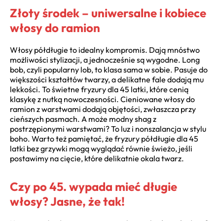
Złoty środek – uniwersalne i kobiece
włosy do ramion
Włosy półdługie to idealny kompromis. Dają mnóstwo
możliwości stylizacji, a jednocześnie są wygodne. Long
bob, czyli popularny lob, to klasa sama w sobie. Pasuje do
większości kształtów twarzy, a delikatne fale dodają mu
lekkości. To świetne fryzury dla 45 latki, które cenią
klasykę z nutką nowoczesności. Cieniowane włosy do
ramion z warstwami dodają objętości, zwłaszcza przy
cieńszych pasmach. A może modny shag z
postrzępionymi warstwami? To luz i nonszalancja w stylu
boho. Warto też pamiętać, że fryzury półdługie dla 45
latki bez grzywki mogą wyglądać równie świeżo, jeśli
postawimy na cięcie, które delikatnie okala twarz.
Czy po 45. wypada mieć długie
włosy? Jasne, że tak!