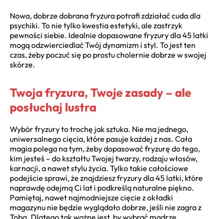
Nowa, dobrze dobrana fryzura potrafi zdziałać cuda dla
psychiki. To nie tylko kwestia estetyki, ale zastrzyk
pewności siebie. Idealnie dopasowane fryzury dla 45 latki
mogą odzwierciedlać Twój dynamizm i styl. To jest ten
czas, żeby poczuć się po prostu cholernie dobrze w swojej
skórze.
Twoja fryzura, Twoje zasady – ale
posłuchaj lustra
Wybór fryzury to trochę jak sztuka. Nie ma jednego,
uniwersalnego cięcia, które pasuje każdej z nas. Cała
magia polega na tym, żeby dopasować fryzurę do tego,
kim jesteś – do kształtu Twojej twarzy, rodzaju włosów,
karnacji, a nawet stylu życia. Tylko takie całościowe
podejście sprawi, że znajdziesz fryzury dla 45 latki, które
naprawdę odejmą Ci lat i podkreślą naturalne piękno.
Pamiętaj, nawet najmodniejsze cięcie z okładki
magazynu nie będzie wyglądało dobrze, jeśli nie zagra z
Tobą. Dlatego tak ważne jest, by wybrać mądrze.