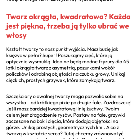
Twarz okrągła, kwadratowa? Każda
jest piękna, trzeba ją tylko ubrać we
włosy
Kształt twarzy to nasz punkt wyjścia. Masz buzię jak
księżyc w pełni? Super! Poszukajmy cięć, które ją
optycznie wysmuklą. Idealne będą modne fryzury dla 45
latki okrągła twarz z asymetrią, pazurkami wokół
policzków i odrobiną objętości na czubku głowy. Unikaj
ciężkich, prostych grzywek, które zamykają twarz.
Szczęściary o owalnej twarzy mogą pozwolić sobie na
wszystko – od krótkiego pixie po długie fale. Zazdroszczę!
Jeśli masz bardziej kwadratową linię żuchwy, Twoim
celem jest złagodzenie rysów. Postaw na fale, grzywki
zaczesane na bok i cięcia, które dodają objętości na
górze. Unikaj prostych, geometrycznych linii. A co z
twarzą w kształcie serca? Tutaj chcemy zrównoważyć