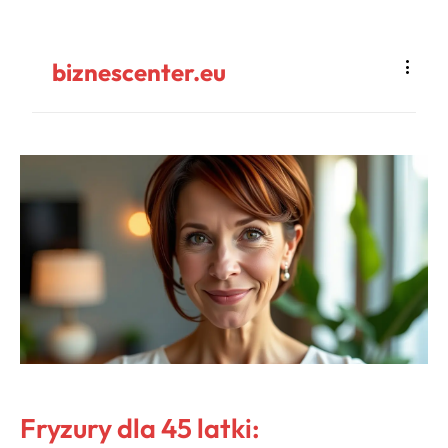
biznescenter.eu
Fryzury dla 45 latki: