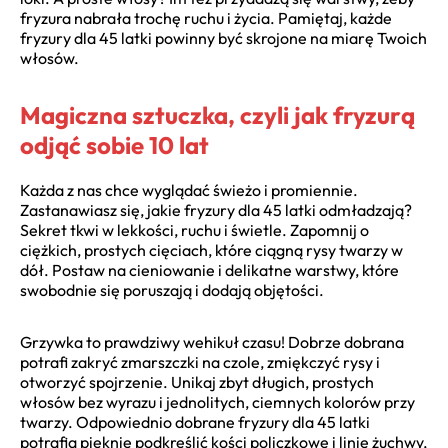
fryzura nabrała trochę ruchu i życia. Pamiętaj, każde
fryzury dla 45 latki powinny być skrojone na miarę Twoich
włosów.
Magiczna sztuczka, czyli jak fryzurą
odjąć sobie 10 lat
Każda z nas chce wyglądać świeżo i promiennie.
Zastanawiasz się, jakie fryzury dla 45 latki odmładzają?
Sekret tkwi w lekkości, ruchu i świetle. Zapomnij o
ciężkich, prostych cięciach, które ciągną rysy twarzy w
dół. Postaw na cieniowanie i delikatne warstwy, które
swobodnie się poruszają i dodają objętości.
Grzywka to prawdziwy wehikuł czasu! Dobrze dobrana
potrafi zakryć zmarszczki na czole, zmiękczyć rysy i
otworzyć spojrzenie. Unikaj zbyt długich, prostych
włosów bez wyrazu i jednolitych, ciemnych kolorów przy
twarzy. Odpowiednio dobrane fryzury dla 45 latki
potrafią pięknie podkreślić kości policzkowe i linię żuchwy,