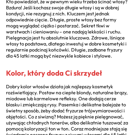
Kto powiedział, że w pewnym wieku trzeba ścinać włosy?
Bzdura! Jeśli kochasz swoje długie włosy i są w dobrej
kondycji, nie rezygnuj z nich. Kluczem jest jednak
odpowiednie cięcie. Długie, proste włosy bez formy
mogą wyglądać ciężko i postarzać. Sekret tkwi w
warstwach i cieniowaniu – one nadają lekkości i ruchu.
Pielęgnacja jest tu absolutnie kluczowa. Zdrowe, lśniące
włosy to podstawa, dlatego inwestuj w dobre kosmetyki i
regularnie podcinaj końcówki. Długie, zadbane fryzury
dla 45 latki mogą być niezwykle kobiece i stylowe.
Kolor, który doda Ci skrzydeł
Dobry kolor włosów działa jak najlepszy kosmetyk
rozświetlający. Postaw na ciepłe blondy, naturalne brązy,
miodowe lub karmelowe refleksy. One dodają cerze
blasku i zmiękczają rysy. Pasemka i delikatne balejaże to
świetny sposób, żeby dodać fryzurze trójwymiarowości i
objętości. Co z siwizną? Możesz ją pięknie pielęgnować,
używając chłodnych tonerów, albo delikatnie tuszować za
pomocą koloryzacji ton w ton. Coraz modniejsze stają się
świadomie noszone fryzury z siwymi włosami dla 45 latki