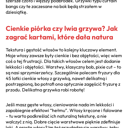
szersze czoło i węższy podbródek. Grzywki typu curtain
bangs czy te zaczesane na bok będą strzałem w
dziesiątkę.
Cienkie piórka czy lwia grzywa? Jak
zagrać kartami, które dała natura
Tekstura i gęstość włosów to kolejny kluczowy element.
Moje włosy zawsze były cienkie i bez objętości, więc wiem
coś o tej frustracji. Dla takich włosów celem jest dodanie
lekkości i objętości. Warstwy, klasyczny bob, pixie cut – to
są nasi sprzymierzeńcy. Szczególnie polecam fryzury dla
45 latki cienkie włosy z grzywką, nawet delikatną i
postrzępioną, bo potrafi ona optycznie zagęścić fryzurę z
przodu. Delikatna grzywka robi robotę!
Jeśli masz gęste włosy, cieniowanie nada im lekkości i
zapobiegnie efektowi “hełmu”. Włosy kręcone i falowane
– tu warto podkreślać ich naturalną teksturę, a nie
walczyć z nią. Dobre cięcie warstwowe pięknie zdefiniuje
loki. A proste włosy? Im też przydadzą się warstwy, żeby