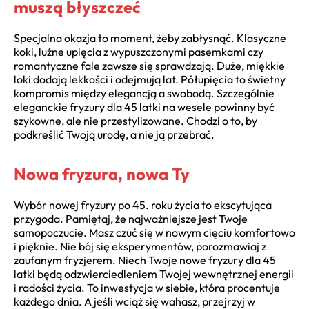
muszą błyszczeć
Specjalna okazja to moment, żeby zabłysnąć. Klasyczne
koki, luźne upięcia z wypuszczonymi pasemkami czy
romantyczne fale zawsze się sprawdzają. Duże, miękkie
loki dodają lekkości i odejmują lat. Półupięcia to świetny
kompromis między elegancją a swobodą. Szczególnie
eleganckie fryzury dla 45 latki na wesele powinny być
szykowne, ale nie przestylizowane. Chodzi o to, by
podkreślić Twoją urodę, a nie ją przebrać.
Nowa fryzura, nowa Ty
Wybór nowej fryzury po 45. roku życia to ekscytująca
przygoda. Pamiętaj, że najważniejsze jest Twoje
samopoczucie. Masz czuć się w nowym cięciu komfortowo
i pięknie. Nie bój się eksperymentów, porozmawiaj z
zaufanym fryzjerem. Niech Twoje nowe fryzury dla 45
latki będą odzwierciedleniem Twojej wewnętrznej energii
i radości życia. To inwestycja w siebie, która procentuje
każdego dnia. A jeśli wciąż się wahasz, przejrzyj w