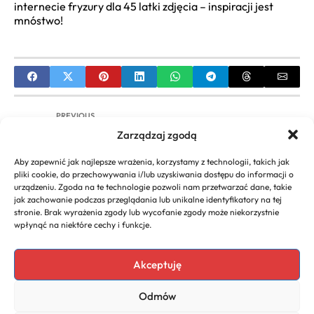
internecie fryzury dla 45 latki zdjęcia – inspiracji jest
mnóstwo!
PREVIOUS
Zarządzaj zgodą
Brąz Sombre Inspiracje: Przewodnik po
Najpiękniejszych Odcieniach
Aby zapewnić jak najlepsze wrażenia, korzystamy z technologii, takich jak
pliki cookie, do przechowywania i/lub uzyskiwania dostępu do informacji o
NEXT
urządzeniu. Zgoda na te technologie pozwoli nam przetwarzać dane, takie
jak zachowanie podczas przeglądania lub unikalne identyfikatory na tej
Fryzury dla Yorka Suczki Długie Włosy:
stronie. Brak wyrażenia zgody lub wycofanie zgody może niekorzystnie
Pielęgnacja i Stylizacja
wpłynąć na niektóre cechy i funkcje.
Akceptuję
Copyright 2026. All rights
Polecany program do
Odmów
reserved powered by
faktur
biznescenter.eu