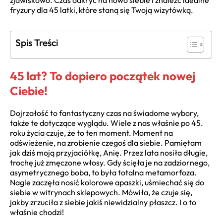
zjawiskowo. Czas odkryć na nowo siebie i znaleźć idealne
fryzury dla 45 latki, które staną się Twoją wizytówką.
Spis Treści
45 lat? To dopiero początek nowej
Ciebie!
Dojrzałość to fantastyczny czas na świadome wybory,
także te dotyczące wyglądu. Wiele z nas właśnie po 45.
roku życia czuje, że to ten moment. Moment na
odświeżenie, na zrobienie czegoś dla siebie. Pamiętam
jak dziś moją przyjaciółkę, Anię. Przez lata nosiła długie,
trochę już zmęczone włosy. Gdy ścięła je na zadziornego,
asymetrycznego boba, to była totalna metamorfoza.
Nagle zaczęła nosić kolorowe apaszki, uśmiechać się do
siebie w witrynach sklepowych. Mówiła, że czuje się,
jakby zrzuciła z siebie jakiś niewidzialny płaszcz. I o to
właśnie chodzi!