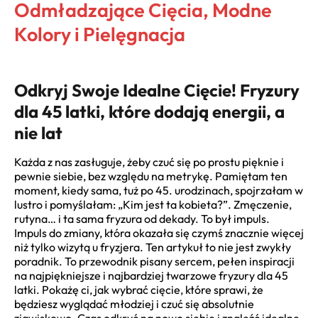
Odmładzające Cięcia, Modne
Kolory i Pielęgnacja
Odkryj Swoje Idealne Cięcie! Fryzury
dla 45 latki, które dodają energii, a
nie lat
Każda z nas zasługuje, żeby czuć się po prostu pięknie i
pewnie siebie, bez względu na metrykę. Pamiętam ten
moment, kiedy sama, tuż po 45. urodzinach, spojrzałam w
lustro i pomyślałam: „Kim jest ta kobieta?”. Zmęczenie,
rutyna… i ta sama fryzura od dekady. To był impuls.
Impuls do zmiany, która okazała się czymś znacznie więcej
niż tylko wizytą u fryzjera. Ten artykuł to nie jest zwykły
poradnik. To przewodnik pisany sercem, pełen inspiracji
na najpiękniejsze i najbardziej twarzowe fryzury dla 45
latki. Pokażę ci, jak wybrać cięcie, które sprawi, że
będziesz wyglądać młodziej i czuć się absolutnie