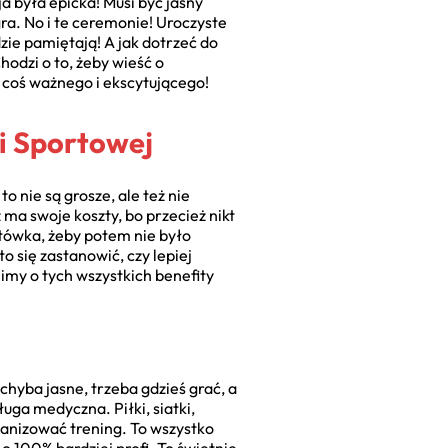
a była epicka! Musi być jasny
gra. No i te ceremonie! Uroczyste
zie pamiętają! A jak dotrzeć do
hodzi o to, żeby wieść o
st coś ważnego i ekscytującego!
i Sportowej
 nie są grosze, ale też nie
ż ma swoje koszty, bo przecież nikt
otówka, żeby potem nie było
 się zastanowić, czy lepiej
limy o tych wszystkich benefity
o chyba jasne, trzeba gdzieś grać, a
uga medyczna. Piłki, siatki,
rganizować trening. To wszystko