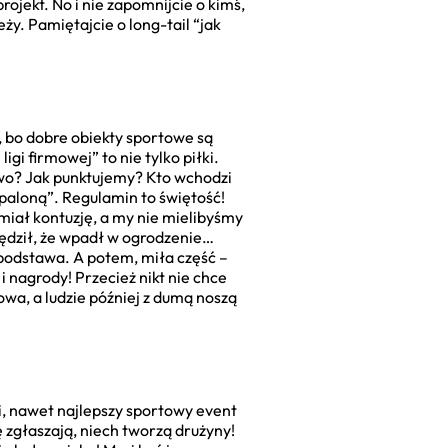
ojekt. No i nie zapomnijcie o kimś,
eży. Pamiętajcie o long-tail “jak
e, bo dobre obiekty sportowe są
gi firmowej” to nie tylko piłki.
two? Jak punktujemy? Kto wchodzi
spaloną”. Regulamin to świętość!
 miał kontuzję, a my nie mielibyśmy
pędził, że wpadł w ogrodzenie…
 podstawa. A potem, miła część –
i nagrody! Przecież nikt nie chce
owa, a ludzie później z dumą noszą
i, nawet najlepszy sportowy event
ę zgłaszają, niech tworzą drużyny!