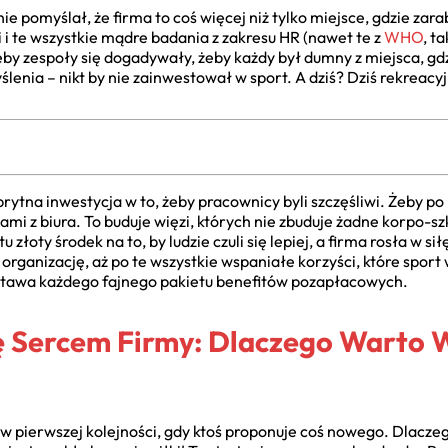
e pomyślał, że firma to coś więcej niż tylko miejsce, gdzie zarab
ki i te wszystkie mądre badania z zakresu HR (nawet te z
WHO
, t
 żeby zespoły się dogadywały, żeby każdy był dumny z miejsca, g
ślenia – nikt by nie zainwestował w sport. A dziś? Dziś rekreacy
sprytna inwestycja w to, żeby pracownicy byli szczęśliwi. Żeby p
mi z biura. To buduje więzi, których nie zbuduje żadne korpo-szk
u złoty środek na to, by ludzie czuli się lepiej, a firma rosła w s
organizację, aż po te wszystkie wspaniałe korzyści, które sport 
dstawa każdego fajnego pakietu benefitów pozapłacowych.
ię Sercem Firmy: Dlaczego Warto 
 w pierwszej kolejności, gdy ktoś proponuje coś nowego. Dlacz