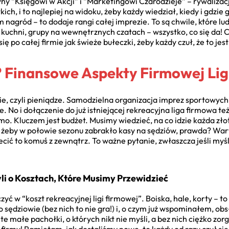
y “Księgowi w Akcji” i “Marketingowi Czarodzieje” – rywalizacj
h, i to najlepiej na widoku, żeby każdy wiedział, kiedy i gdzie 
nagród – to dodaje rangi całej imprezie. To są chwile, które lud
 kuchni, grupy na wewnętrznych czatach – wszystko, co się da! C
ię po całej firmie jak świeże bułeczki, żeby każdy czuł, że to je
? Finansowe Aspekty Firmowej Lig
, czyli pieniądze. Samodzielna organizacja imprez sportowych to
je. No i dołączenie do już istniejącej rekreacyjna liga firmowa te
rmo. Kluczem jest budżet. Musimy wiedzieć, na co idzie każda zł
 żeby w połowie sezonu zabrakło kasy na sędziów, prawda? Warto
cić to komuś z zewnątrz. To ważne pytanie, zwłaszcza jeśli myś
li o Kosztach, Które Musimy Przewidzieć
czyć w “koszt rekreacyjnej ligi firmowej”. Boiska, hale, korty – t
 sędziowie (bez nich to nie gra!) i, o czym już wspominałem, obsł
e małe pachołki, o których nikt nie myśli, a bez nich ciężko zo