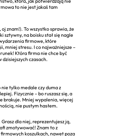
ństwo, która, jak potwierdzają nie
irmowa to nie jest jakaś tam
, oj znam!). To wszystko sprawia, że
ki sztywny, na boisku stał się nagle
e wydarzenia firmowe, które
 mniej stresu. I co najważniejsze –
runek! Która firma nie chce być
 dzisiejszych czasach.
o nie tylko medale czy duma z
piej. Fizycznie – bo ruszasz się, a
ie brakuje. Mniej wypalenia, więcej
lnością, nie pustym hasłem.
rasz dla niej, reprezentujesz ją,
trafi zmotywować! Znam to z
 w firmowych koszulkach, nawet poza