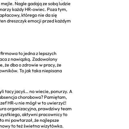
 mejle. Nagle gadają ze sobą ludzie
j marzy każdy HR-owiec. Poza tym,
apłacowy, którego nie da się
 ten dreszczyk emocji przed każdym
 firmowa to jedna z lepszych
zwraca z nawiązką. Zadowolony
 że dba o zdrowie w pracy, że
cowników. To jak taka niepisana
li tacy jacyś… no wiecie, ponurzy. A
A absencja chorobowa? Pamiętam,
szef HR-u nie mógł w to uwierzyć!
ultura organizacyjna, prawdziwy team
wszystkiego, aktywni pracownicy to
sto mi powtarzał, że najlepsze
rmowy to też świetna wizytówka.