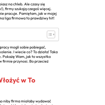
iasz na chleb. Ale czasy się
ak!), firmy szukają czegoś więcej.
dzie pracuje. Pamiętam, jak w mojej
jna liga firmowa to prawdziwy hit!
o pracy mogli sobie pobiegać,
olenie. I wiecie co? To działa! Taka
iłę. Pokażę Wam, jak to wszystko
w firmie przynosi. Bo przecież
Włożyć w To
ego niby firma miałaby wydawać