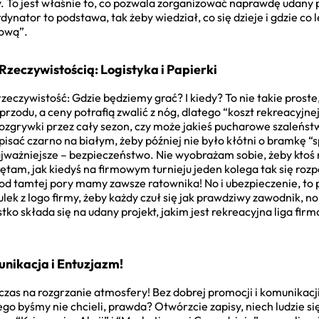
y. To jest właśnie to, co pozwala zorganizować naprawdę udany pr
ynator to podstawa, tak żeby wiedział, co się dzieje i gdzie co l
mową”.
Rzeczywistością: Logistyka i Papierki
 rzeczywistość: Gdzie będziemy grać? I kiedy? To nie takie prost
odu, a ceny potrafią zwalić z nóg, dlatego “koszt rekreacyjnej li
 rozgrywki przez cały sezon, czy może jakieś pucharowe szaleńs
pisać czarno na białym, żeby później nie było kłótni o bramkę “
najważniejsze – bezpieczeństwo. Nie wyobrażam sobie, żeby ktoś
tam, jak kiedyś na firmowym turnieju jeden kolega tak się roz
 od tamtej pory mamy zawsze ratownika! No i ubezpieczenie, to
lek z logo firmy, żeby każdy czuł się jak prawdziwy zawodnik, no 
tko składa się na udany projekt, jakim jest rekreacyjna liga firm
nikacja i Entuzjazm!
 czas na rozgrzanie atmosfery! Bez dobrej promocji i komunikacj
go byśmy nie chcieli, prawda? Otwórzcie zapisy, niech ludzie si