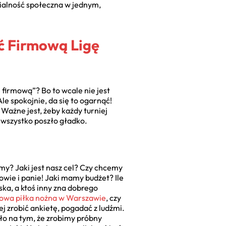
dzialność społeczna w jednym,
ć Firmową Ligę
ę firmową”? Bo to wcale nie jest
e spokojnie, da się to ogarnąć!
 Ważne jest, żeby każdy turniej
y wszystko poszło gładko.
my? Jaki jest nasz cel? Czy chcemy
owie i panie! Jaki mamy budżet? Ile
ka, a ktoś inny zna dobrego
mowa piłka nożna w Warszawie
, czy
ej zrobić ankietę, pogadać z ludźmi.
ęło na tym, że zrobimy próbny