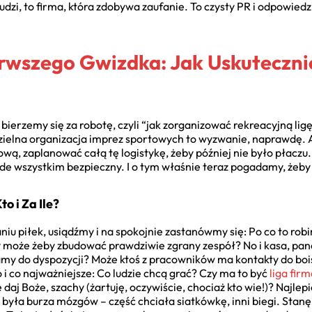
udzi, to firma, która zdobywa zaufanie. To czysty PR i odpowie
rwszego Gwizdka: Jak Uskuteczni
 bierzemy się za robotę, czyli “jak zorganizować rekreacyjną lig
dzielna organizacja imprez sportowych to wyzwanie, naprawdę. Al
ową, zaplanować całą tę logistykę, żeby później nie było płaczu.
zede wszystkim bezpieczny. I o tym właśnie teraz pogadamy, żeb
o i Za Ile?
u piłek, usiądźmy i na spokojnie zastanówmy się: Po co to robi
 czy może żeby zbudować prawdziwie zgrany zespół? No i kasa, pan
y do dyspozycji? Może ktoś z pracowników ma kontakty do bois
i co najważniejsze: Co ludzie chcą grać? Czy ma to być
liga fir
daj Boże, szachy (żartuję, oczywiście, chociaż kto wie!)? Najlepi
 była burza mózgów – część chciała siatkówkę, inni biegi. Stan