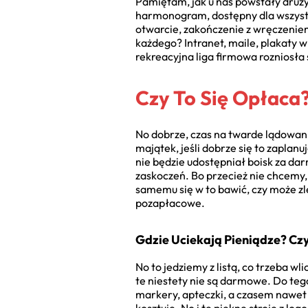
Pamiętam, jak u nas powstały drużyn
harmonogram, dostępny dla wszystkic
otwarcie, zakończenie z wręczeniem 
każdego? Intranet, maile, plakaty w
rekreacyjna liga firmowa rozniosła s
Czy To Się Opłaca
No dobrze, czas na twarde lądowanie
majątek, jeśli dobrze się to zaplanu
nie będzie udostępniał boisk za da
zaskoczeń. Bo przecież nie chcemy,
samemu się w to bawić, czy może zle
pozapłacowe.
Gdzie Uciekają Pieniądze? Czy
No to jedziemy z listą, co trzeba wli
te niestety nie są darmowe. Do tego
markery, apteczki, a czasem nawet t