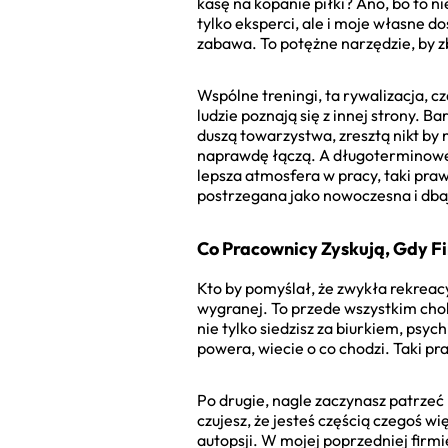
kasę na kopanie piłki? Ano, bo to ni
tylko eksperci, ale i moje własne do
zabawa. To potężne narzędzie, by 
Wspólne treningi, ta rywalizacja, cz
ludzie poznają się z innej strony. B
duszą towarzystwa, zresztą nikt by 
naprawdę łączą. A długoterminowe k
lepsza atmosfera w pracy, taki praw
postrzegana jako nowoczesna i dbaj
Co Pracownicy Zyskują, Gdy F
Kto by pomyślał, że zwykła rekreacy
wygranej. To przede wszystkim chole
nie tylko siedzisz za biurkiem, psy
powera, wiecie o co chodzi. Taki pr
Po drugie, nagle zaczynasz patrzeć 
czujesz, że jesteś częścią czegoś w
autopsji. W mojej poprzedniej firm