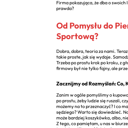
Firma pokazująca, że dba o swoich l
prawda?
Od Pomysłu do Pie
Sportową?
Dobra, dobra, teoria za nami. Teraz
takie proste, jak się wydaje. Samo
Trzeba po prostu krok po kroku, z gł
firmowy był nie tylko fajny, ale pr
Zacznijmy od Rozmyślań: Co, Kt
Zanim w ogóle pomyślimy o kupowani
po prostu, żeby ludzie się ruszali,
możemy na to przeznaczyć? I co mam
sędziego? Warto się dowiedzieć. No 
może bardziej koszykówka, albo, nie 
Z tego, co pamiętam, u nas w biurze