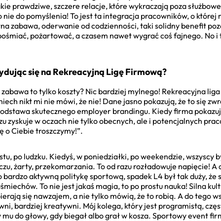
kie prawdziwe, szczere relacje, które wykraczają poza służbowe
o nie do pomyślenia! To jest ta integracja pracowników, o które
tna zabawa, oderwanie od codzienności, taki solidny benefit poz
 pośmiać, pożartować, a czasem nawet wygrać coś fajnego. No i
ydując się na Rekreacyjną Ligę Firmową?
a zabawa to tylko koszty? Nic bardziej mylnego! Rekreacyjna liga
 niech nikt mi nie mówi, że nie! Dane jasno pokazują, że to się 
odstawa skutecznego employer brandingu. Kiedy firma pokazuje,
zu zyskuje w oczach nie tylko obecnych, ale i potencjalnych pra
się o Ciebie troszczymy!”.
tu, po ludzku. Kiedyś, w poniedziałki, po weekendzie, wszyscy by
u, żarty, przekomarzania. To od razu rozładowuje napięcie! 
 bardzo aktywną politykę sportową, spadek L4 był tak duży, że 
 uśmiechów. To nie jest jakaś magia, to po prostu nauka! Silna k
pierają się nawzajem, a nie tylko mówią, że to robią. A do tego 
wni, bardziej kreatywni. Mój kolega, który jest programistą, czę
mu do głowy, gdy biegał albo grał w kosza. Sportowy event fi