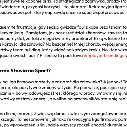
e jest zwykłe kopanie piłki! To strategiczna zagrywka, drodzy Pa
świadczenia, przynosi korzyści, i to niemałe. Rekreacyjna liga f
zbudować zespół, który naprawdę chce ze sobą współpracować.
asem te frustracje, gdy sędzia gwiżdże faul z kapelusza (znam to
ariery znikają. Pamiętam, jak nasz szef działu finansów, zawsze ta
nie pomyślał, że taki z niego świetny bramkarz! To są właśnie t
orzyści dla zdrowia? No bezcenne! Mniej chorób, więcej energii,
dziwy team building, który widać na każdym kroku. No i ten wize
ąca o swoich ludzi? Przecież to podstawa
employer brandingu
w
irma Stawia na Sport?
jna liga firmowa może tyle zdziałać dla człowieka? A jednak! T
rne, ale pozytywne zmiany w życiu. Po pierwsze, poczujesz się le
chicznie – bo wyładowujesz stres, którego w pracy, umówmy się, n
awdziwy zastrzyk energii, a wellbeing pracowników staje się rea
na firmę inaczej. Z większą dumą, z większym zaangażowaniem. G
iększego. To niesamowite, jak taka rekreacyjna liga firmowa po
ie, po wprowadzeniu ligi, nagle wszyscy zaczęli chodzić dumnie