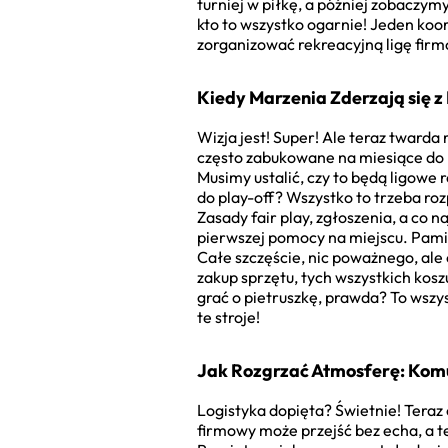
turniej w piłkę, a później zobaczym
kto to wszystko ogarnie! Jeden koord
zorganizować rekreacyjną ligę fir
Kiedy Marzenia Zderzają się z 
Wizja jest! Super! Ale teraz twarda
często zabukowane na miesiące do prz
Musimy ustalić, czy to będą ligowe
do play-off? Wszystko to trzeba roz
Zasady fair play, zgłoszenia, a co 
pierwszej pomocy na miejscu. Pamię
Całe szczęście, nic poważnego, ale
zakup sprzętu, tych wszystkich koszu
grać o pietruszkę, prawda? To wszys
te stroje!
Jak Rozgrzać Atmosferę: Komu
Logistyka dopięta? Świetnie! Teraz
firmowy może przejść bez echa, a te