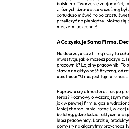
boiskiem. Tworzą się znajomości, ta
z różnych działów, co wcześniej był
co tu dużo mówić, to po prostu świe
przeliczyć na pieniądze. Można się
meczem, bezcenne!
A Co zyskuje Sama Firma, Dec
No dobrze, a co z firmą? Czy ta cał
inwestycji, jakie możesz poczynić. I
pracownik? Lojalny pracownik. To p
stawia na aktywność fizyczną, od ra
obietnica: “U nas jest fajnie, u nas 
Poprawia się atmosfera. Tak po pros
teraz? Rozmowy o wczorajszym mecz
jak w pewnej firmie, gdzie wdrożono
Mniej chorób, mniej rotacji, więcej
building, gdzie ludzie faktycznie ws
lepsi pracownicy. Bardziej produkty
pomysły na algorytmy przychodziły 