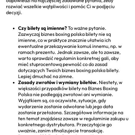
odpowiedzi na najczęściej zadawane pytania, żeby
rozwiać wszelkie wątpliwości i pomóc Ci w podjęciu
decyzji.
Czy bilety są imienne?
To ważne pytanie.
Zazwyczaj biznes boxing polska bilety nie są
imienne, co w praktyce znacznie ułatwia ich
ewentualne przekazywanie komuś innemu, np. w
ramach prezentu. Jednak zawsze, ale to zawsze,
warto sprawdzić regulamin konkretnej gali, aby
mieć stuprocentową pewność co do zasad
dotyczących Twoich biznes boxing polska bilety.
Lepiej dmuchać na zimne.
Zasady zwrotów i wymiany biletów.
Niestety, w
większości przypadków bilety na Biznes Boxing
Polska nie podlegają zwrotowi ani wymianie.
Wyjątkiem są, co oczywiste, sytuacje, gdy
wydarzenie zostanie odwołane lub jego data
zostanie przełożona. Szczegółowe informacje na
ten temat znajdziesz zawsze w regulaminie zakupu u
konkretnego dystrybutora. Przeczytajcie go
uważnie, zanim sfinalizujecie transakcję.