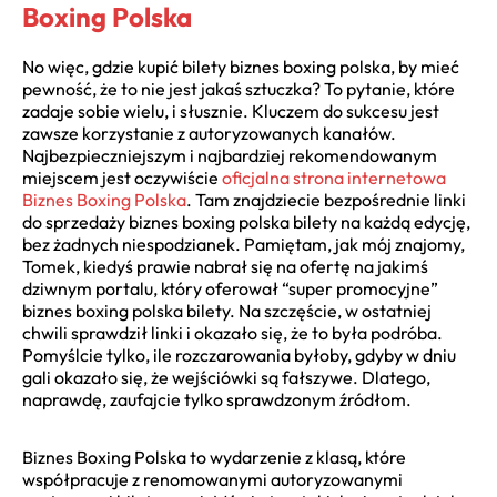
Boxing Polska
No więc, gdzie kupić bilety biznes boxing polska, by mieć
pewność, że to nie jest jakaś sztuczka? To pytanie, które
zadaje sobie wielu, i słusznie. Kluczem do sukcesu jest
zawsze korzystanie z autoryzowanych kanałów.
Najbezpieczniejszym i najbardziej rekomendowanym
miejscem jest oczywiście
oficjalna strona internetowa
Biznes Boxing Polska
. Tam znajdziecie bezpośrednie linki
do sprzedaży biznes boxing polska bilety na każdą edycję,
bez żadnych niespodzianek. Pamiętam, jak mój znajomy,
Tomek, kiedyś prawie nabrał się na ofertę na jakimś
dziwnym portalu, który oferował “super promocyjne”
biznes boxing polska bilety. Na szczęście, w ostatniej
chwili sprawdził linki i okazało się, że to była podróba.
Pomyślcie tylko, ile rozczarowania byłoby, gdyby w dniu
gali okazało się, że wejściówki są fałszywe. Dlatego,
naprawdę, zaufajcie tylko sprawdzonym źródłom.
Biznes Boxing Polska to wydarzenie z klasą, które
współpracuje z renomowanymi autoryzowanymi