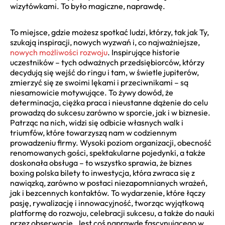
wizytówkami. To było magiczne, naprawdę.
To miejsce, gdzie możesz spotkać ludzi, którzy, tak jak Ty,
szukają inspiracji, nowych wyzwań i, co najważniejsze,
nowych możliwości rozwoju
. Inspirujące historie
uczestników – tych odważnych przedsiębiorców, którzy
decydują się wejść do ringu i tam, w świetle jupiterów,
zmierzyć się ze swoimi lękami i przeciwnikami – są
niesamowicie motywujące. To żywy dowód, że
determinacja, ciężka praca i nieustanne dążenie do celu
prowadzą do sukcesu zarówno w sporcie, jak i w biznesie.
Patrząc na nich, widzi się odbicie własnych walk i
triumfów, które towarzyszą nam w codziennym
prowadzeniu firmy. Wysoki poziom organizacji, obecność
renomowanych gości, spektakularne pojedynki, a także
doskonała obsługa – to wszystko sprawia, że biznes
boxing polska bilety to inwestycja, która zwraca się z
nawiązką, zarówno w postaci niezapomnianych wrażeń,
jak i bezcennych kontaktów. To wydarzenie, które łączy
pasję, rywalizację i innowacyjność, tworząc wyjątkową
platformę do rozwoju, celebracji sukcesu, a także do nauki
przez obserwację. Jest coś naprawdę fascynującego w