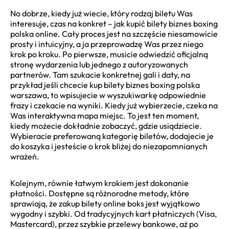
No dobrze, kiedy już wiecie, który rodzaj biletu Was
interesuje, czas na konkret – jak kupić bilety biznes boxing
polska online. Cały proces jest na szczęście niesamowicie
prosty i intuicyjny, a ja przeprowadzę Was przez niego
krok po kroku. Po pierwsze, musicie odwiedzić oficjalną
stronę wydarzenia lub jednego z autoryzowanych
partnerów. Tam szukacie konkretnej gali i daty, na
przykład jeśli chcecie kup bilety biznes boxing polska
warszawa, to wpisujecie w wyszukiwarkę odpowiednie
frazy i czekacie na wyniki. Kiedy już wybierzecie, czeka na
Was interaktywna mapa miejsc. To jest ten moment,
kiedy możecie dokładnie zobaczyć, gdzie usiądziecie.
Wybieracie preferowaną kategorię biletów, dodajecie je
do koszyka i jesteście o krok bliżej do niezapomnianych
wrażeń.
Kolejnym, równie łatwym krokiem jest dokonanie
płatności. Dostępne są różnorodne metody, które
sprawiają, że zakup bilety online boks jest wyjątkowo
wygodny i szybki. Od tradycyjnych kart płatniczych (Visa,
Mastercard), przez szybkie przelewy bankowe, aż po