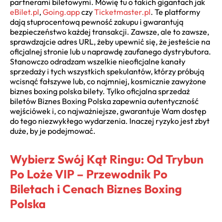
partnerami biletowymi. Mówię tu o takich gigantach jak
eBilet.pl
,
Going.app
czy
Ticketmaster.pl
. Te platformy
dają stuprocentową pewność zakupu i gwarantują
bezpieczeństwo każdej transakcji. Zawsze, ale to zawsze,
sprawdzajcie adres URL, żeby upewnić się, że jesteście na
oficjalnej stronie lub u naprawdę zaufanego dystrybutora.
Stanowczo odradzam wszelkie nieoficjalne kanały
sprzedaży i tych wszystkich spekulantów, którzy próbują
wcisnąć fałszywe lub, co najmniej, kosmicznie zawyżone
biznes boxing polska bilety. Tylko oficjalna sprzedaż
biletów Biznes Boxing Polska zapewnia autentyczność
wejściówek i, co najważniejsze, gwarantuje Wam dostęp
do tego niezwykłego wydarzenia. Inaczej ryzyko jest zbyt
duże, by je podejmować.
Wybierz Swój Kąt Ringu: Od Trybun
Po Loże VIP – Przewodnik Po
Biletach i Cenach Biznes Boxing
Polska