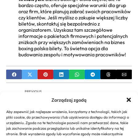
bardzo często, oferuje specjalne warunki dla grup
oraz firm, które planują zabrać swoich pracowników
czy klientów. Jeśli myślisz o zakupie większej liczby
biletów, skontaktuj się bezpośrednio z
organizatorem. Uzyskasz tam szczegółowe
informacje o pakietach firmowych i potencjalnych
zniżkach przy większych zamówieniach na biznes
boxing polska bilety. To świetna opcja dla
budowania zespołu i motywowania pracowników!
PREVIOUS
Zarządzaj zgodą
GoOnline BNP Paribas Biznes: Logowanie, Funkcje
i Przewodnik dla Firm
Aby zapewnić jak najlepsze wrażenia, korzystamy z technologii, takich jak
pliki cookie, do przechowywania i/lub uzyskiwania dostępu do informacji o
NEXT
urządzeniu. Zgoda na te technologie pozwoli nam przetwarzać dane, takie
jak zachowanie podczas przeglądania lub unikalne identyfikatory na tej
2115 Rodzinny Biznes tracklista: Pełna Lista
stronie. Brak wyrażenia zgody lub wycofanie zgody może niekorzystnie
Utworów, Goście, Producenci