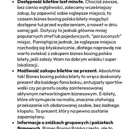
Dostępność biletów last minute.
Chociaż zawsze,
bez cienia wątpliwości, zalecamy wcześniejszy
zakup, by zapewnić sobie najlepsze miejsca, to
czasem biznes boxing polska bilety mogą być
dostępne tuż przed wydarzeniem, a nawet w dniu
samej gali. Dotyczy to jednak głównie mniej
popularnych stref lub pojedynczych, “porzuconych”
miejsc. Pamiętajcie jednak, że najlepsze miejsca
rozchodzą się błyskawicznie, dlatego naprawdę nie
warto zwlekać z zakupem biznes boxing polska
bilety, jeśli zależy Wam na dobrym widoku i super
lokalizacji.
Możliwość zakupu biletów na prezent.
Absolutnie
tak! Biznes boxing polska bilety to wręcz doskonały
prezent dla każdego fana boksu, entuzjasty sportów
walki czy po prostu osoby zainteresowanej
aktywnym networkingiem biznesowym. E-bilety,
które otrzymujecie na maila, znacznie ułatwiają
przekazanie ich obdarowanej osobie, bez żadnego
kłopotu. To prezent, który na pewno zostanie
zapamiętany.
Informacje o zniżkach grupowych i pakietach
firmowych.
Biznes Boxing Polska często, ale to