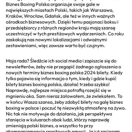
Biznes Boxing Polska organizuje swoje gale w
największych miastach Polski, takich jak Warszawa,
Kraków, Wrocław, Gdańsk, ale też w innych ważnych
ośrodkach biznesowych. Dzięki temu pasjonaci boksu i
przedsiębiorcy z różnych regionów kraju mają szansę
uczestniczyć w tych prestiżowych wydarzeniach. Co roku
zaskakują nas nowymi lokalizacjami i odważnymi
zestawieniami, więc zawsze warto być czujnym.
Moja rada? Śledźcie ich social media i zapiszcie się do
newsletterów, żeby nie przegapić żadnego ogłoszenia o
nowych terminy biznes boxing polska 2024 bilety. Kiedy
tylko pojawia się informacja o tym, kiedy i gdzie kupić
bilety biznes boxing polska, działać trzeba szybko!
Naprawdę, najlepsze miejsca potrafią rozejść się w
mgnieniu oka. Sam nieraz żałowałem, że zwlekałem. To
w końcu Wasza szansa, żeby zdobyć bilety na galę biznes
boxing w polsce i poczuć tę niezwykłą atmosferę na żywo.
Nic tak nie motywuje do działania, jak perspektywa
stanięcia w kuluarach obok ludzi, którzy naprawdę
zmieniają polski biznes, a wszystko to przy
akompaniamencie sportowych emocji. Ja już zacieram