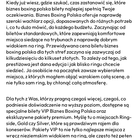
Kiedy już wiesz, gdzie szukać, czas zastanowić się, które
biznes boxing polska bilety najlepiej spełnią Twoje
oczekiwania. Biznes Boxing Polska oferuje naprawdę
szeroki wachlarz opcji, dopasowanych do różnych potrzeb
i, co tu dużo mówić, do każdego budżetu. Zaczynając od
biletów standardowych, które zapewniają komfortowe
miejsca siedzące na trybunach z naprawdę dobrym
widokiem na ring. Przewidywana cena biletu biznes
boxing polska dla tych stref zaczyna się zazwyczaj od
kilkudziesięciu do kilkuset złotych. To zależy od tego, jak
prestiżowa jest dana edycja i jak blisko ringu chcecie
siedzieć. Ja osobiście na początek zawsze wybierałem
miejsca, z których mogłem objąć wzrokiem całą scenę, a
nie tylko sam ring, by chłonąć całą atmosferę.
Dla tych z Was, którzy pragną czegoś więcej, czegoś, co
podniesie doświadczenie na wyższy poziom, dostępne są
specjalne bilety VIP Biznes Boxing Polska oraz
ekskluzywne pakiety premium. Myślę tu o miejscach Ring-
side, Gold czy Silver, które są prawdziwym rajem dla
koneserów. Pakiety VIP to nie tylko najlepsze miejsca z
wręcz nieziemskim widokiem na ring, ale często też pełen