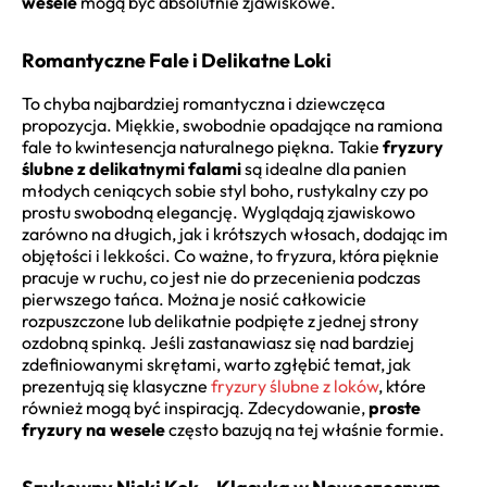
wesele
mogą być absolutnie zjawiskowe.
Romantyczne Fale i Delikatne Loki
To chyba najbardziej romantyczna i dziewczęca
propozycja. Miękkie, swobodnie opadające na ramiona
fale to kwintesencja naturalnego piękna. Takie
fryzury
ślubne z delikatnymi falami
są idealne dla panien
młodych ceniących sobie styl boho, rustykalny czy po
prostu swobodną elegancję. Wyglądają zjawiskowo
zarówno na długich, jak i krótszych włosach, dodając im
objętości i lekkości. Co ważne, to fryzura, która pięknie
pracuje w ruchu, co jest nie do przecenienia podczas
pierwszego tańca. Można je nosić całkowicie
rozpuszczone lub delikatnie podpięte z jednej strony
ozdobną spinką. Jeśli zastanawiasz się nad bardziej
zdefiniowanymi skrętami, warto zgłębić temat, jak
prezentują się klasyczne
fryzury ślubne z loków
, które
również mogą być inspiracją. Zdecydowanie,
proste
fryzury na wesele
często bazują na tej właśnie formie.