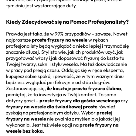
tym dniu jest wystarczająco duży.
Kiedy Zdecydować się na Pomoc Profesjonalisty?
Prawda jest taka, że w 99% przypadków – zawsze. Nawet
najprostsze
proste fryzury na wesele
w rękach
profesjonalisty będą wyglądać o niebo lepiej i trzymać się
znacznie dłużej. Stylista wie, jakich produktów użyć, jak
przygotować włosy i jak dopasować fryzurę do kształtu
Twojej twarzy, sukni i stylu wesela. Ma też doświadczenie
w pracy pod presją czasu. Oddając się w ręce eksperta,
kupujesz sobie spokój i pewność, że w tym ważnym dniu
będziesz wyglądać perfekcyjnie od stóp do głów.
Zastanawiając się,
ile kosztuje prosta fryzura ślubna
,
pamiętaj, że to inwestycja w Twój komfort. To samo
dotyczy gości –
proste fryzury dla gościa weselnego
czy
fryzury na wesele dla świadkowej proste
również
zyskają na profesjonalnym dotyku. Wybór
prostej
fryzury na wesele
nie zwalnia z myślenia o jakości jej
wykonania. Jest też wiele opcji na
proste fryzury na
wesele bez koka
.