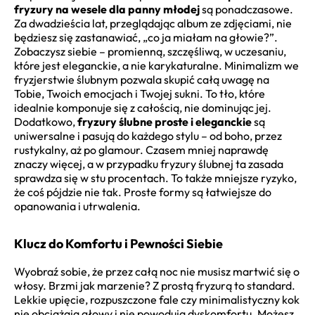
fryzury na wesele dla panny młodej
są ponadczasowe.
Za dwadzieścia lat, przeglądając album ze zdjęciami, nie
będziesz się zastanawiać, „co ja miałam na głowie?”.
Zobaczysz siebie – promienną, szczęśliwą, w uczesaniu,
które jest eleganckie, a nie karykaturalne. Minimalizm we
fryzjerstwie ślubnym pozwala skupić całą uwagę na
Tobie, Twoich emocjach i Twojej sukni. To tło, które
idealnie komponuje się z całością, nie dominując jej.
Dodatkowo,
fryzury ślubne proste i eleganckie
są
uniwersalne i pasują do każdego stylu – od boho, przez
rustykalny, aż po glamour. Czasem mniej naprawdę
znaczy więcej, a w przypadku fryzury ślubnej ta zasada
sprawdza się w stu procentach. To także mniejsze ryzyko,
że coś pójdzie nie tak. Proste formy są łatwiejsze do
opanowania i utrwalenia.
Klucz do Komfortu i Pewności Siebie
Wyobraź sobie, że przez całą noc nie musisz martwić się o
włosy. Brzmi jak marzenie? Z prostą fryzurą to standard.
Lekkie upięcie, rozpuszczone fale czy minimalistyczny kok
nie obciążają głowy i nie powodują dyskomfortu. Możesz