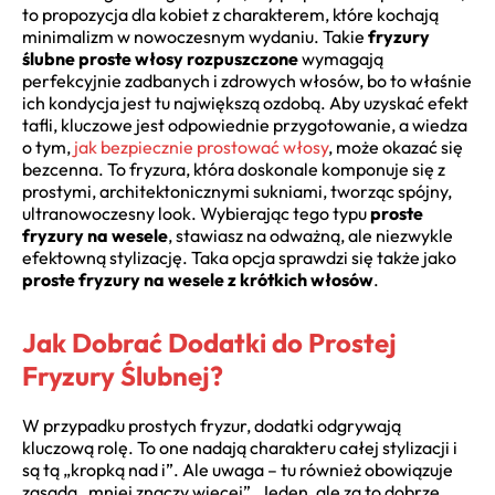
to propozycja dla kobiet z charakterem, które kochają
minimalizm w nowoczesnym wydaniu. Takie
fryzury
ślubne proste włosy rozpuszczone
wymagają
perfekcyjnie zadbanych i zdrowych włosów, bo to właśnie
ich kondycja jest tu największą ozdobą. Aby uzyskać efekt
tafli, kluczowe jest odpowiednie przygotowanie, a wiedza
o tym,
jak bezpiecznie prostować włosy
, może okazać się
bezcenna. To fryzura, która doskonale komponuje się z
prostymi, architektonicznymi sukniami, tworząc spójny,
ultranowoczesny look. Wybierając tego typu
proste
fryzury na wesele
, stawiasz na odważną, ale niezwykle
efektowną stylizację. Taka opcja sprawdzi się także jako
proste fryzury na wesele z krótkich włosów
.
Jak Dobrać Dodatki do Prostej
Fryzury Ślubnej?
W przypadku prostych fryzur, dodatki odgrywają
kluczową rolę. To one nadają charakteru całej stylizacji i
są tą „kropką nad i”. Ale uwaga – tu również obowiązuje
zasada „mniej znaczy więcej”. Jeden, ale za to dobrze