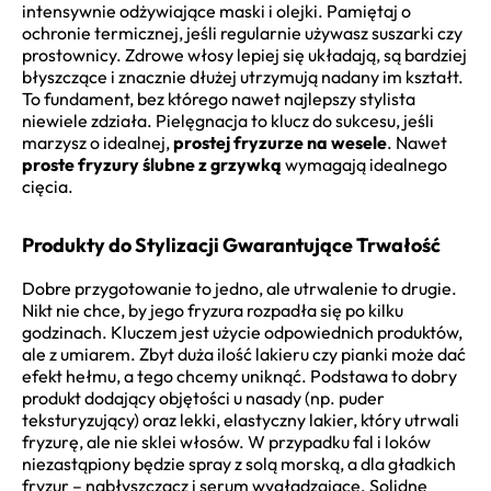
intensywnie odżywiające maski i olejki. Pamiętaj o
ochronie termicznej, jeśli regularnie używasz suszarki czy
prostownicy. Zdrowe włosy lepiej się układają, są bardziej
błyszczące i znacznie dłużej utrzymują nadany im kształt.
To fundament, bez którego nawet najlepszy stylista
niewiele zdziała. Pielęgnacja to klucz do sukcesu, jeśli
marzysz o idealnej,
prostej fryzurze na wesele
. Nawet
proste fryzury ślubne z grzywką
wymagają idealnego
cięcia.
Produkty do Stylizacji Gwarantujące Trwałość
Dobre przygotowanie to jedno, ale utrwalenie to drugie.
Nikt nie chce, by jego fryzura rozpadła się po kilku
godzinach. Kluczem jest użycie odpowiednich produktów,
ale z umiarem. Zbyt duża ilość lakieru czy pianki może dać
efekt hełmu, a tego chcemy uniknąć. Podstawa to dobry
produkt dodający objętości u nasady (np. puder
teksturyzujący) oraz lekki, elastyczny lakier, który utrwali
fryzurę, ale nie sklei włosów. W przypadku fal i loków
niezastąpiony będzie spray z solą morską, a dla gładkich
fryzur – nabłyszczacz i serum wygładzające. Solidne