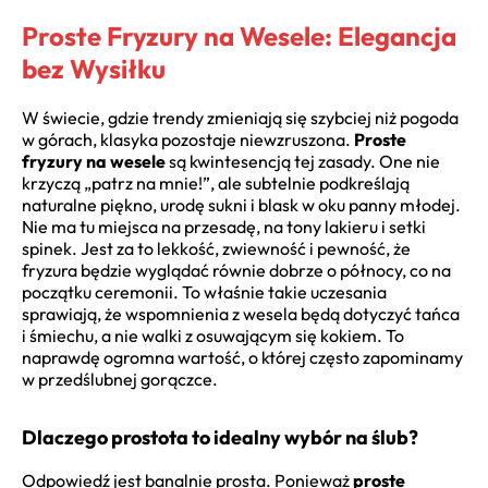
Proste Fryzury na Wesele: Elegancja
bez Wysiłku
W świecie, gdzie trendy zmieniają się szybciej niż pogoda
w górach, klasyka pozostaje niewzruszona.
Proste
fryzury na wesele
są kwintesencją tej zasady. One nie
krzyczą „patrz na mnie!”, ale subtelnie podkreślają
naturalne piękno, urodę sukni i blask w oku panny młodej.
Nie ma tu miejsca na przesadę, na tony lakieru i setki
spinek. Jest za to lekkość, zwiewność i pewność, że
fryzura będzie wyglądać równie dobrze o północy, co na
początku ceremonii. To właśnie takie uczesania
sprawiają, że wspomnienia z wesela będą dotyczyć tańca
i śmiechu, a nie walki z osuwającym się kokiem. To
naprawdę ogromna wartość, o której często zapominamy
w przedślubnej gorączce.
Dlaczego prostota to idealny wybór na ślub?
Odpowiedź jest banalnie prosta. Ponieważ
proste