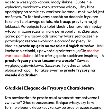
na stałe weszły do kanonu mody ślubnej. Subtelnie
wpleciony warkocz w rozpuszczone włosy, luźny kłos
opadający na ramię czy warkocz-korona – możliwości jest
mnóstwo. To fantastyczny sposób na dodanie fryzurze
tekstury i ciekawego detalu, nie tracąc przy tym na jej
lekkości. Półupięcia to z kolei idealny kompromis między
włosami rozpuszczonymi a w pełni upiętymi. Zbierając
górną partię włosów, odsłaniamy twarz, jednocześnie
pozwalając reszcie swobodnie opadać na plecy. To
idealne
proste upięcia na wesele z długich włosów
. Jeśli
kochasz plecionki, z pewnością zainteresują Cię
modne
warkocze ślubne
, które oferują całe spektrum inspiracji. A
proste fryzury z warkoczem na wesele
? Zawsze
wyglądają zjawiskowo. Szczerze, to jedna z moich
ulubionych opcji. To także świetne
proste fryzury na
wesele dla druhen
.
Gładkie i Eleganckie Fryzury z Charakterem
Kto powiedział, że proste musi oznaczać romantyczne i
zwiewne? Gładko zaczesane, lśniące włosy, czy to w
formie eleganckiego kucyka, czy po prostu rozpuszczone,