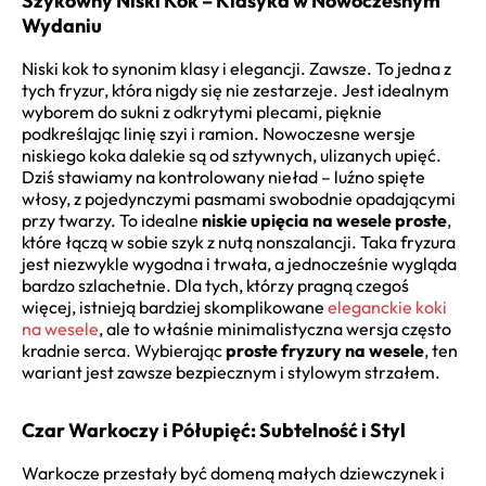
Szykowny Niski Kok – Klasyka w Nowoczesnym
Wydaniu
Niski kok to synonim klasy i elegancji. Zawsze. To jedna z
tych fryzur, która nigdy się nie zestarzeje. Jest idealnym
wyborem do sukni z odkrytymi plecami, pięknie
podkreślając linię szyi i ramion. Nowoczesne wersje
niskiego koka dalekie są od sztywnych, ulizanych upięć.
Dziś stawiamy na kontrolowany nieład – luźno spięte
włosy, z pojedynczymi pasmami swobodnie opadającymi
przy twarzy. To idealne
niskie upięcia na wesele proste
,
które łączą w sobie szyk z nutą nonszalancji. Taka fryzura
jest niezwykle wygodna i trwała, a jednocześnie wygląda
bardzo szlachetnie. Dla tych, którzy pragną czegoś
więcej, istnieją bardziej skomplikowane
eleganckie koki
na wesele
, ale to właśnie minimalistyczna wersja często
kradnie serca. Wybierając
proste fryzury na wesele
, ten
wariant jest zawsze bezpiecznym i stylowym strzałem.
Czar Warkoczy i Półupięć: Subtelność i Styl
Warkocze przestały być domeną małych dziewczynek i