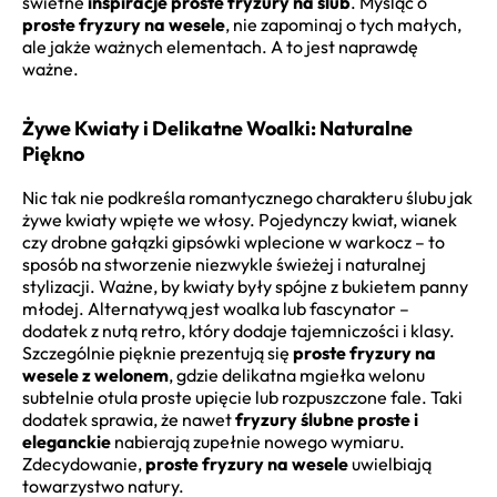
świetne
inspiracje proste fryzury na ślub
. Myśląc o
proste fryzury na wesele
, nie zapominaj o tych małych,
ale jakże ważnych elementach. A to jest naprawdę
ważne.
Żywe Kwiaty i Delikatne Woalki: Naturalne
Piękno
Nic tak nie podkreśla romantycznego charakteru ślubu jak
żywe kwiaty wpięte we włosy. Pojedynczy kwiat, wianek
czy drobne gałązki gipsówki wplecione w warkocz – to
sposób na stworzenie niezwykle świeżej i naturalnej
stylizacji. Ważne, by kwiaty były spójne z bukietem panny
młodej. Alternatywą jest woalka lub fascynator –
dodatek z nutą retro, który dodaje tajemniczości i klasy.
Szczególnie pięknie prezentują się
proste fryzury na
wesele z welonem
, gdzie delikatna mgiełka welonu
subtelnie otula proste upięcie lub rozpuszczone fale. Taki
dodatek sprawia, że nawet
fryzury ślubne proste i
eleganckie
nabierają zupełnie nowego wymiaru.
Zdecydowanie,
proste fryzury na wesele
uwielbiają
towarzystwo natury.