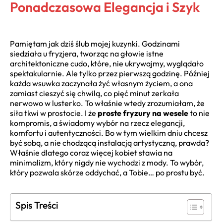
Ponadczasowa Elegancja i Szyk
Pamiętam jak dziś ślub mojej kuzynki. Godzinami
siedziała u fryzjera, tworząc na głowie istne
architektoniczne cudo, które, nie ukrywajmy, wyglądało
spektakularnie. Ale tylko przez pierwszą godzinę. Później
każda wsuwka zaczynała żyć własnym życiem, a ona
zamiast cieszyć się chwilą, co pięć minut zerkała
nerwowo w lusterko. To właśnie wtedy zrozumiałam, że
siła tkwi w prostocie. I że
proste fryzury na wesele
to nie
kompromis, a świadomy wybór na rzecz elegancji,
komfortu i autentyczności. Bo w tym wielkim dniu chcesz
być sobą, a nie chodzącą instalacją artystyczną, prawda?
Właśnie dlatego coraz więcej kobiet stawia na
minimalizm, który nigdy nie wychodzi z mody. To wybór,
który pozwala skórze oddychać, a Tobie… po prostu być.
Spis Treści