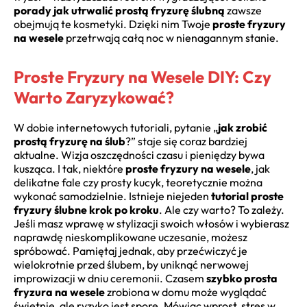
porady jak utrwalić prostą fryzurę ślubną
zawsze
obejmują te kosmetyki. Dzięki nim Twoje
proste fryzury
na wesele
przetrwają całą noc w nienagannym stanie.
Proste Fryzury na Wesele DIY: Czy
Warto Zaryzykować?
W dobie internetowych tutoriali, pytanie „
jak zrobić
prostą fryzurę na ślub
?” staje się coraz bardziej
aktualne. Wizja oszczędności czasu i pieniędzy bywa
kusząca. I tak, niektóre
proste fryzury na wesele
, jak
delikatne fale czy prosty kucyk, teoretycznie można
wykonać samodzielnie. Istnieje niejeden
tutorial proste
fryzury ślubne krok po kroku
. Ale czy warto? To zależy.
Jeśli masz wprawę w stylizacji swoich włosów i wybierasz
naprawdę nieskomplikowane uczesanie, możesz
spróbować. Pamiętaj jednak, aby przećwiczyć je
wielokrotnie przed ślubem, by uniknąć nerwowej
improwizacji w dniu ceremonii. Czasem
szybko prosta
fryzura na wesele
zrobiona w domu może wyglądać
świetnie, ale ryzyko jest spore. Mówiąc wprost, stres w