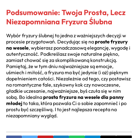
Podsumowanie: Twoja Prosta, Lecz
Niezapomniana Fryzura Ślubna
Wybór fryzury ślubnej to jedna z ważniejszych decyzji w
procesie przygotowań. Decydując się na
proste fryzury
na wesele
, wybierasz ponadczasową elegancję, wygodę i
autentyczność. Podkreślasz swoje naturalne piękno,
zamiast chować się za skomplikowaną konstrukcją.
Pamiętaj, że w tym dniu najważniejsze są emocje,
uśmiech i miłość, a fryzura ma być jedynie (i aż) pięknym
dopełnieniem całości. Niezależnie od tego, czy postawisz
na romantyczne fale, szykowny kok czy nowoczesne,
gładkie uczesanie, najważniejsze, byś czuła się w nim
sobą. Bo idealna
prosta fryzura na wesele dla panny
młodej
to taka, która pozwala Ci o sobie zapomnieć i po
prostu być szczęśliwą. I to jest najlepsza recepta na
niezapomniany wygląd.