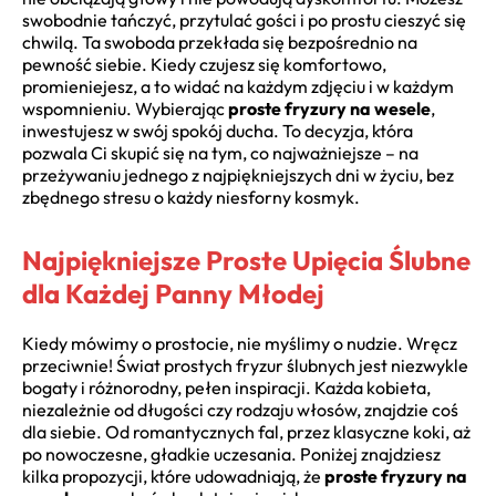
swobodnie tańczyć, przytulać gości i po prostu cieszyć się
chwilą. Ta swoboda przekłada się bezpośrednio na
pewność siebie. Kiedy czujesz się komfortowo,
promieniejesz, a to widać na każdym zdjęciu i w każdym
wspomnieniu. Wybierając
proste fryzury na wesele
,
inwestujesz w swój spokój ducha. To decyzja, która
pozwala Ci skupić się na tym, co najważniejsze – na
przeżywaniu jednego z najpiękniejszych dni w życiu, bez
zbędnego stresu o każdy niesforny kosmyk.
Najpiękniejsze Proste Upięcia Ślubne
dla Każdej Panny Młodej
Kiedy mówimy o prostocie, nie myślimy o nudzie. Wręcz
przeciwnie! Świat prostych fryzur ślubnych jest niezwykle
bogaty i różnorodny, pełen inspiracji. Każda kobieta,
niezależnie od długości czy rodzaju włosów, znajdzie coś
dla siebie. Od romantycznych fal, przez klasyczne koki, aż
po nowoczesne, gładkie uczesania. Poniżej znajdziesz
kilka propozycji, które udowadniają, że
proste fryzury na