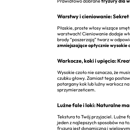
Prawidłowo dobrane
fryzury dla 
Warstwy i cieniowanie: Sekret o
Płaskie, proste włosy wiszące smęt
warstwach! Cieniowanie dodaje włos
brody “poszerzają” twarz w odpowie
zmniejszające optycznie wysokie 
Warkocze, koki i upięcia: Kre
Wysokie czoło nie oznacza, że musi
czubku głowy. Zamiast tego postaw 
potargany kok lub luźny warkocz na
sprzymierzeńcem.
Luźne fale i loki: Naturalne 
Tekstura to Twój przyjaciel. Luźne fa
jeden z najlepszych sposobów na to
fryzura jest dynamiczna i wielowy