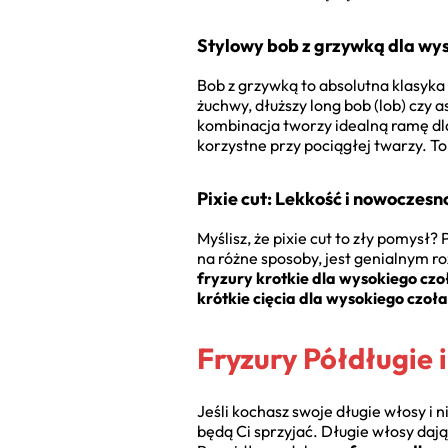
Stylowy bob z grzywką dla wy
Bob z grzywką to absolutna klasyka 
żuchwy, dłuższy long bob (lob) czy 
kombinacja tworzy idealną ramę dla
korzystne przy pociągłej twarzy. 
Pixie cut: Lekkość i nowoczesn
Myślisz, że pixie cut to zły pomysł
na różne sposoby, jest genialnym r
fryzury krotkie dla wysokiego czo
krótkie cięcia dla wysokiego czoł
Fryzury Półdługie 
Jeśli kochasz swoje długie włosy i 
będą Ci sprzyjać. Długie włosy daj