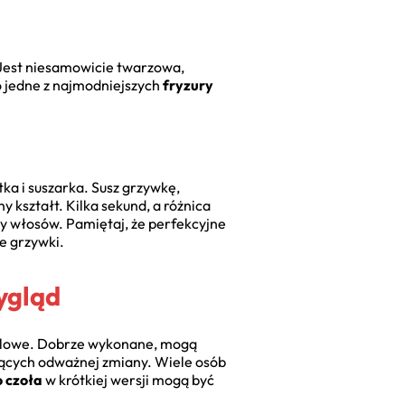
! Jest niesamowicie twarzowa,
 To jedne z najmodniejszych
fryzury
tka i suszarka. Susz grzywkę,
y kształt. Kilka sekund, a różnica
ty włosów. Pamiętaj, że perfekcyjne
ie grzywki.
ygląd
stylowe. Dobrze wykonane, mogą
jących odważnej zmiany. Wiele osób
o czoła
w krótkiej wersji mogą być