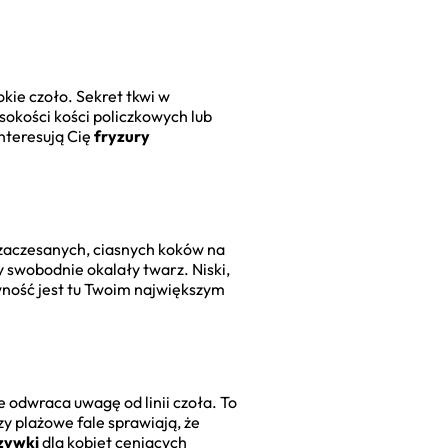
kie czoło. Sekret tkwi w
sokości kości policzkowych lub
interesują Cię
fryzury
 zaczesanych, ciasnych koków na
 swobodnie okalały twarz. Niski,
wność jest tu Twoim największym
ie odwraca uwagę od linii czoła. To
czy plażowe fale sprawiają, że
zywki
dla kobiet ceniących