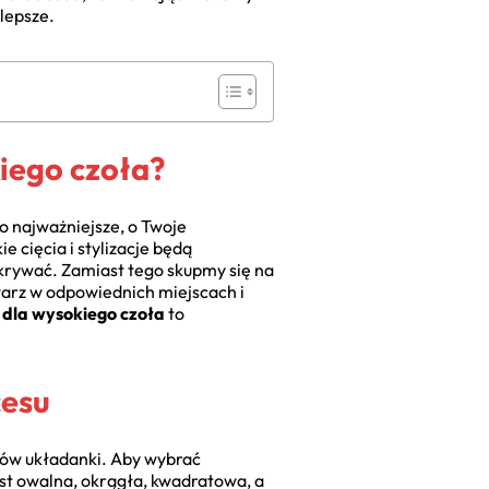
jlepsze.
iego czoła?
co najważniejsze, o Twoje
ie cięcia i stylizacje będą
ukrywać. Zamiast tego skupmy się na
warz w odpowiednich miejscach i
 dla wysokiego czoła
to
cesu
entów układanki. Aby wybrać
jest owalna, okrągła, kwadratowa, a