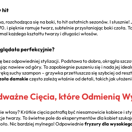
 hit
a, rozchodząca się na boki, to hit ostatnich sezonów. I słusznie
 70. i pięknie ramuje twarz, subtelnie przysłaniając boki czoła.
emal każdego kształtu twarzy i długości włosów.
yglądała perfekcyjnie?
ię bez odpowiedniej stylizacji. Podstawa to dobra, okrągła szczo
ując nawiew od góry. To zapobiegnie puszeniu się i nada jej idealn
 ręką suchy szampon – grzywka przetłuszcza się szybciej od resz
czoła damskie
często zależą właśnie od detali, takich jak ułożen
Odważne Cięcia, które Odmienią W
gie włosy? Krótkie cięcia potrafią być niesamowicie kobiece i 
je twarzy. To świetne pole do eksperymentów dla kobiet szuka
i czoło. Nic bardziej mylnego! Odpowiednie
fryzury dla wysokieg