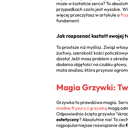
może w kształcie serca? To absolutn
przypadkach czoło jest wysokie. Wi
więcej przeczytasz w artykule o
fry
fundament.
Jak rozpoznać kształt swojej 
To prostsze niż myślisz. Zwiąż włosy
żuchwy, szerokość kości policzkowy
działa! Jeśli masz problem z okreś
dodania objętości na czubku głowy,
mała analiza, która przynosi ogrom
Magia Grzywki: Two
Grzywka to prawdziwa magia. Serio.
modne fryzury z grzywką
mogą odmi
Odpowiednio ścięta grzywka “skraca”
estetyczny
? Absolutnie nie! To ce
najpopularniejsze rozwiązanie dla
f