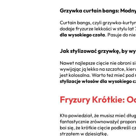
Grzywka curtain bangs: Modny
Curtain bangs, czyli grzywka-kurtyn
dodaje fryzurze lekkości w stylu lat
dla wysokiego czoła
. Pasuje do ni
Jak stylizować grzywkę, by w
Nawet najlepsze cięcie nie obroni s
wywijając ją lekko na szczotce, kier
jest kolosalna. Warto też mieć pod
stylizacje włosów dla wysokiego 
Fryzury Krótkie: 
Kto powiedział, że musisz mieć dłu
fantastycznie zrównoważyć proporc
boi się, że krótkie cięcie podkreśl
strzałem w dziesiątkę.