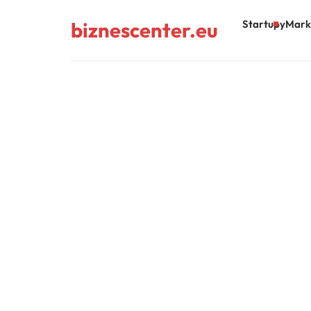
biznescenter.eu
Startupy
Mark