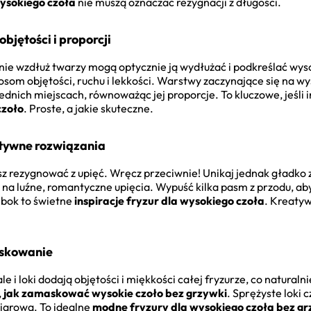
wysokiego czoła
nie muszą oznaczać rezygnacji z długości.
bjętości i proporcji
nie wzdłuż twarzy mogą optycznie ją wydłużać i podkreślać wyso
om objętości, ruchu i lekkości. Warstwy zaczynające się na wy
dnich miejscach, równoważąc jej proporcje. To kluczowe, jeśli 
czoło
. Proste, a jakie skuteczne.
atywne rozwiązania
sz rezygnować z upięć. Wręcz przeciwnie! Unikaj jednak gładko
na luźne, romantyczne upięcia. Wypuść kilka pasm z przodu, aby
 bok to świetne
inspiracje fryzur dla wysokiego czoła
. Kreaty
maskowanie
le i loki dodają objętości i miękkości całej fryzurze, co naturaln
,
jak zamaskować wysokie czoło bez grzywki
. Sprężyste loki 
miarowa. To idealne
modne fryzury dla wysokiego czoła bez gr