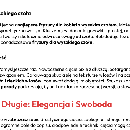
sokiego czoła
i jedna z
najlepsze fryzury dla kobiet z wysokim czołem
. Może
asymetryczna wersja. Kluczem jest dodanie grzywki – prostej, na
 twarzy i skutecznie odwraca uwagę od czoła. Bob dodaje też ob
To ponadczasowe
fryzury dla wysokiego czoła
.
ość
? Pomyśl jeszcze raz. Nowoczesne cięcie pixie z dłuższą, potarga
ozwiązaniem. Cała uwaga skupia się na teksturze włosów i na oc
ła i cienkich włosów
, ponieważ dodają im objętości. Szukasz 
a porady
podkreślają, by unikać gładko zaczesanej wersji, a staw
i Długie: Elegancja i Swoboda
nie wyobrażasz sobie drastycznego cięcia, spokojnie. Istnieje mn
ą ogromne pole do popisu, a odpowiednie techniki cięcia mogą c