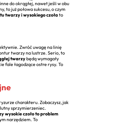
inne do okrągłej, nawet jeśli w obu
y, to już połowa sukcesu, o czym
tu twarzy i wysokiego czoła
to
biektywnie. Zwróć uwagę na linię
tur twarzy na lustrze. Serio, to
ągłej twarzy
będą wymagały
e fale łagodzące ostre rysy. To
jne
yzurze charakteru. Zobaczysz, jak
lutny sprzymierzeniec.
zy wysokie czoło to problem
szym narzędziem. To