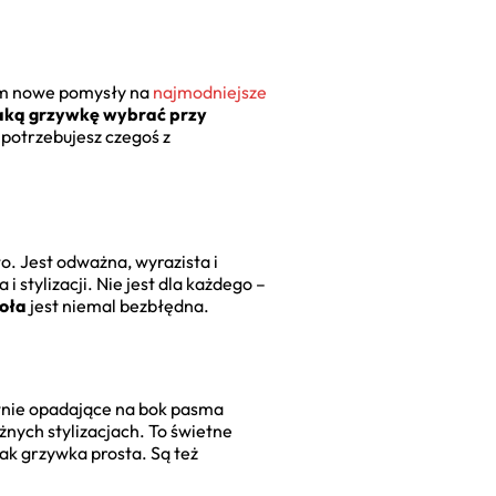
nam nowe pomysły na
najmodniejsze
aką grzywkę wybrać przy
 potrzebujesz czegoś z
ło. Jest odważna, wyrazista i
stylizacji. Nie jest dla każdego –
zoła
jest niemal bezbłędna.
katnie opadające na bok pasma
żnych stylizacjach. To świetne
jak grzywka prosta. Są też