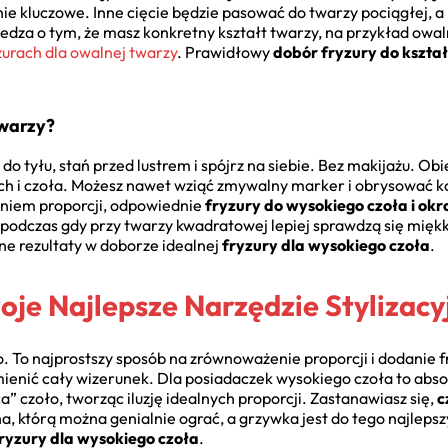
ie kluczowe. Inne cięcie będzie pasować do twarzy pociągłej, a 
edza o tym, że masz konkretny kształt twarzy, na przykład owaln
zurach dla owalnej twarzy
. Prawidłowy
dobór fryzury do kształ
twarzy?
 do tyłu, stań przed lustrem i spójrz na siebie. Bez makijażu. O
ch i czoła. Możesz nawet wziąć zmywalny marker i obrysować kon
leniem proporcji, odpowiednie
fryzury do wysokiego czoła i okr
 podczas gdy przy twarzy kwadratowej lepiej sprawdzą się miękki
ne rezultaty w doborze idealnej
fryzury dla wysokiego czoła
.
je Najlepsze Narzędzie Stylizacy
 To najprostszy sposób na zrównoważenie proporcji i dodanie fr
enić cały wizerunek. Dla posiadaczek wysokiego czoła to abso
 czoło, tworząc iluzję idealnych proporcji. Zastanawiasz się,
c
cha, którą można genialnie ograć, a grzywka jest do tego najlep
ryzury dla wysokiego czoła
.