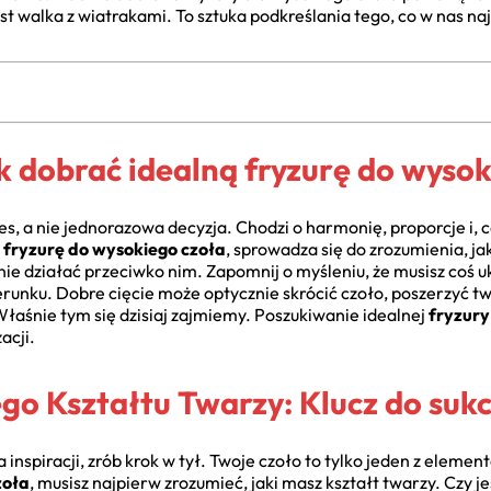
st walka z wiatrakami. To sztuka podkreślania tego, co w nas na
 dobrać idealną fryzurę do wysok
ces, a nie jednorazowa decyzja. Chodzi o harmonię, proporcje i, 
 fryzurę do wysokiego czoła
, sprowadza się do zrozumienia, jak
ie działać przeciwko nim. Zapomnij o myśleniu, że musisz coś 
runku. Dobre cięcie może optycznie skrócić czoło, poszerzyć t
Właśnie tym się dzisiaj zajmiemy. Poszukiwanie idealnej
fryzury
acji.
go Kształtu Twarzy: Klucz do suk
a inspiracji, zrób krok w tył. Twoje czoło to tylko jeden z elem
zoła
, musisz najpierw zrozumieć, jaki masz kształt twarzy. Czy 