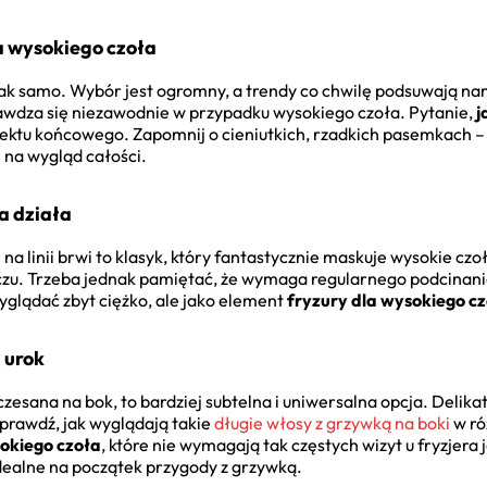
a wysokiego czoła
tak samo. Wybór jest ogromny, a trendy co chwilę podsuwają 
sprawdza się niezawodnie w przypadku wysokiego czoła. Pytanie,
j
efektu końcowego. Zapomnij o cieniutkich, rzadkich pasemkach –
 na wygląd całości.
a działa
na linii brwi to klasyk, który fantastycznie maskuje wysokie czo
u. Trzeba jednak pamiętać, że wymaga regularnego podcinania i 
glądać zbyt ciężko, ale jako element
fryzury dla wysokiego c
 urok
czesana na bok, to bardziej subtelna i uniwersalna opcja. Deli
Sprawdź, jak wyglądają takie
długie włosy z grzywką na boki
w ró
sokiego czoła
, które nie wymagają tak częstych wizyt u fryzjera 
 Idealne na początek przygody z grzywką.