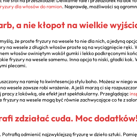
c nie stoi na przeszkodzie! Delikatne fale i przedziałek na bok to
fryzury dla włosów do ramion
. Naprawdę, możliwości są ogromn
rb, a nie kłopot na wielkie wyjści
yślą, że proste fryzury na wesele to nie dla nich, a jedyną opc
ry na wesele z długich włosów proste są na wyciągnięcie ręki. Wy
smem włosów owiniętym wokół gumki i lekko podkręconymi ko
ybkie fryzury na wesele samemu. Inna opcja to niski, gładki kok.
ymi plecami.
uszczony na ramię to kwintesencja stylu boho. Możesz w niego 
 na wesele zawsze robi wrażenie. A jeśli marzą ci się rozpuszc
 pracy z lokówką, ale efekt jest spektakularny. Przeglądając
ins
te fryzury na wesele mogą być równie zachwycające co te z salo
rafi zdziałać cuda. Moc dodatków
o. Potrafią odmienić najzwyklejszą fryzurę w dzieło sztuki. Pami