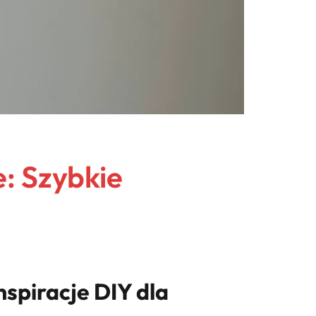
e: Szybkie
nspiracje DIY dla