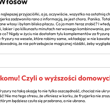
 Włosów
najlepszej przyjaciółki, a ja, oczywiście, wszystko na ostatnią 
ryzjerka zadzwoniła rano z informacją, że jest chora. Panika. To
ane włosy i byłam bliska płaczu. Co ja mam teraz zrobić? I wte
 lakier i po kilkunastu minutach nerwowego kombinowania, pows
 co? Nigdy w życiu nie dostałam tylu komplementów za fryzurę
e fryzury na wesele, które robimy same, wkładając w nie kawałe
dowodnią, że nie potrzebujecie magicznej różdżki, żeby wygląd
o komu! Czyli o wyższości domowyc
yzury na taką okazję to nie tylko oszczędność, chociaż nie ukr
! Nie ma tego stresu, że utkniesz w korku, że fryzjerka nie zrozu
którym będziesz czuła się przebrana, a nie ubrana.