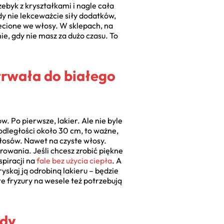
ebyk z kryształkami i nagle cała
dy nie lekceważcie siły dodatków,
lecione we włosy. W sklepach, na
ie, gdy nie masz za dużo czasu. To
trwała do białego
. Po pierwsze, lakier. Ale nie byle
 odległości około 30 cm, to ważne,
łosów. Nawet na czyste włosy.
irowania. Jeśli chcesz zrobić piękne
spiracji na
fale bez użycia ciepła
. A
yskaj ją odrobiną lakieru – będzie
te fryzury na wesele też potrzebują
udy