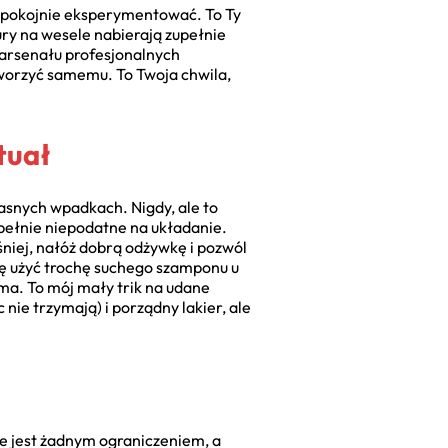
a spokojnie eksperymentować. To Ty
zury na wesele nabierają zupełnie
 arsenału profesjonalnych
worzyć samemu. To Twoja chwila,
tuał
łasnych wpadkach. Nigdy, ale to
upełnie niepodatne na układanie.
śniej, nałóż dobrą odżywkę i pozwól
bię użyć trochę suchego szamponu u
zyma. To mój mały trik na udane
 nie trzymają) i porządny lakier, ale
nie jest żadnym ograniczeniem, a