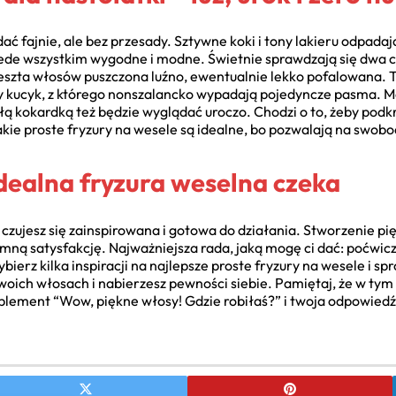
ć fajnie, ale bez przesady. Sztywne koki i tony lakieru odpadaj
zede wszystkim wygodne i modne. Świetnie sprawdzają się dwa c
 reszta włosów puszczona luźno, ewentualnie lekko pofalowana. T
any kucyk, z którego nonszalancko wypadają pojedyncze pasma.
ą kokardką też będzie wyglądać uroczo. Chodzi o to, żeby podkr
Takie proste fryzury na wesele są idealne, bo pozwalają na swo
dealna fryzura weselna czeka
czujesz się zainspirowana i gotowa do działania. Stworzenie pi
mną satysfakcję. Najważniejsza rada, jaką mogę ci dać: poćwicz
ybierz kilka inspiracji na najlepsze proste fryzury na wesele i sp
woich włosach i nabierzesz pewności siebie. Pamiętaj, że w tym
plement “Wow, piękne włosy! Gdzie robiłaś?” i twoja odpowiedź