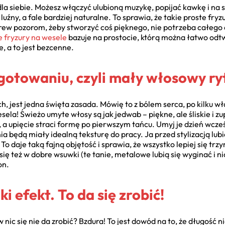
dla siebie. Możesz włączyć ulubioną muzykę, popijać kawkę i n
luźny, a fale bardziej naturalne. To sprawia, że takie proste fry
rew pozorom, żeby stworzyć coś pięknego, nie potrzeba całego
 fryzury na wesele
bazuje na prostocie, którą można łatwo odt
, a to jest bezcenne.
gotowaniu, czyli mały włosowy ry
, jest jedna święta zasada. Mówię to z bólem serca, po kilku w
ela! Świeżo umyte włosy są jak jedwab – piękne, ale śliskie i z
, a upięcie straci formę po pierwszym tańcu. Umyj je dzień wcze
ia będą miały idealną teksturę do pracy. Ja przed stylizacją lu
 To daje taką fajną objętość i sprawia, że wszystko lepiej się tr
ię też w dobre wsuwki (te tanie, metalowe lubią się wyginać i nic
on.
ki efekt. To da się zrobić!
 nic się nie da zrobić? Bzdura! To jest dowód na to, że długość 