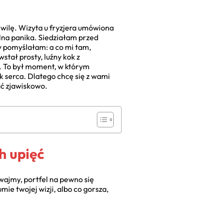
chwilę. Wizyta u fryzjera umówiona
talna panika. Siedziałam przed
dy pomyślałam: a co mi tam,
tał prosty, luźny kok z
. To był moment, w którym
k serca. Dlatego chcę się z wami
ać zjawiskowo.
h upięć
ywajmy, portfel na pewno się
mie twojej wizji, albo co gorsza,