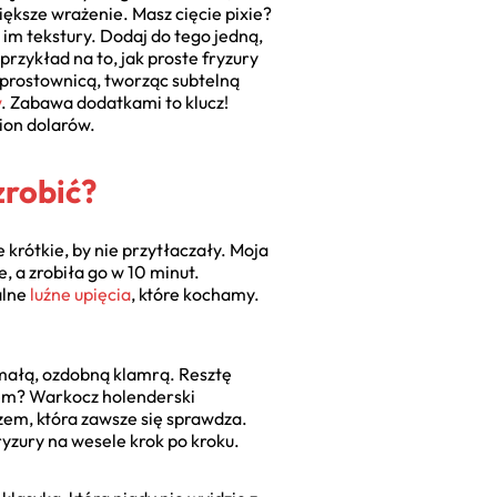
ększe wrażenie. Masz cięcie pixie?
 im tekstury. Dodaj do tego jedną,
rzykład na to, jak proste fryzury
 prostownicą, tworząc subtelną
w
. Zabawa dodatkami to klucz!
ion dolarów.
zrobić?
e krótkie, by nie przytłaczały. Moja
, a zrobiła go w 10 minut.
alne
luźne upięcia
, które kochamy.
u małą, ozdobną klamrą. Resztę
zem? Warkocz holenderski
czem, która zawsze się sprawdza.
ryzury na wesele krok po kroku.