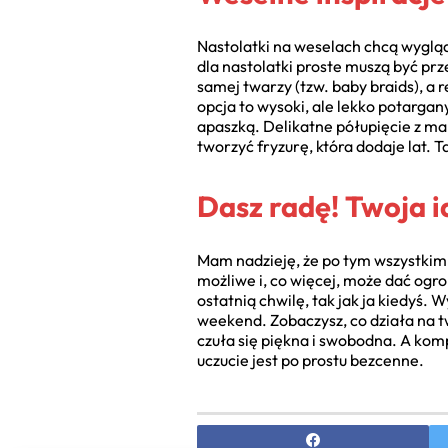
Nastolatki na weselach chcą wygląda
dla nastolatki proste muszą być pr
samej twarzy (tzw. baby braids), a
opcja to wysoki, ale lekko potarg
apaszką. Delikatne półupięcie z mał
tworzyć fryzurę, która dodaje lat. 
Dasz radę! Twoja i
Mam nadzieję, że po tym wszystkim 
możliwe i, co więcej, może dać ogro
ostatnią chwilę, tak jak ja kiedyś. W
weekend. Zobaczysz, co działa na t
czuła się piękna i swobodna. A kom
uczucie jest po prostu bezcenne.