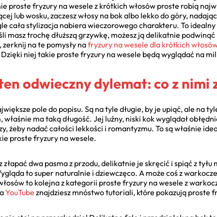
e proste fryzury na wesele z krótkich włosów proste robią najwi
cej lub wosku, zaczesz włosy na bok albo lekko do góry, nadając
le cała stylizacja nabiera wieczorowego charakteru. To idealny p
li masz trochę dłuższą grzywkę, możesz ją delikatnie podwinąć
ji, zerknij na te pomysły na
fryzury na wesele dla krótkich włosó
Dzięki niej takie proste fryzury na wesele będą wyglądać na mil
ten odwieczny dylemat: co z nimi 
większe pole do popisu. Są na tyle długie, by je upiąć, ale na tyl
 właśnie ma taką długość. Jej luźny, niski kok wyglądał obłędnie
y, żeby nadać całości lekkości i romantyzmu. To są właśnie ide
ie proste fryzury na wesele.
złapać dwa pasma z przodu, delikatnie je skręcić i spiąć z tył
gląda to super naturalnie i dziewczęco. A może coś z warkoc
 włosów to kolejna z kategorii proste fryzury na wesele z warko
na
YouTube
znajdziesz mnóstwo tutoriali, które pokazują proste f