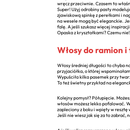
wręcz przeciwnie. Czasem to właśni
Super! Użyj odrobiny pasty modelują
zjawiskową spinkę z perełkami i nag
na wesele mogą być eleganckie. Jeś
falę. A jeśli szukasz więcej inspirac
Opaska z kryształkami? Czemu nie! 
Włosy do ramion i 
Włosy średniej długości to chyba naj
przyjaciółka, o której wspominałam,
Wypuściła kilka pasemek przy twarz
To też świetny przykład na eleganck
Kolejny pomysł? Półupięcie. Możesz 
włosów możesz lekko pofalować. Wy
zapleciony z boku i wpięty w resztę
Jeśli nie wiesz jak się za to zabrać, 