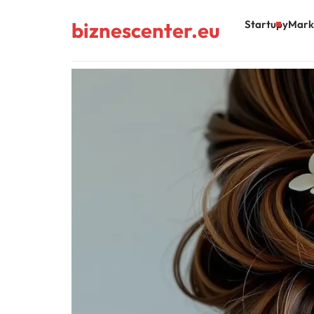
biznescenter.eu
Startupy
Mark