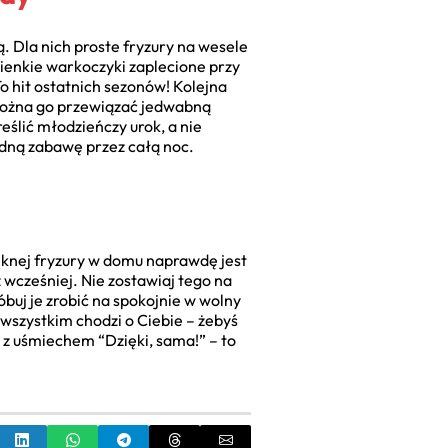
ą. Dla nich proste fryzury na wesele
ienkie warkoczyki zaplecione przy
o hit ostatnich sezonów! Kolejna
 Można go przewiązać jedwabną
eślić młodzieńczy urok, a nie
bodną zabawę przez całą noc.
ęknej fryzury w domu naprawdę jest
 wcześniej. Nie zostawiaj tego na
róbuj je zrobić na spokojnie w wolny
 wszystkim chodzi o Ciebie – żebyś
 z uśmiechem “Dzięki, sama!” – to