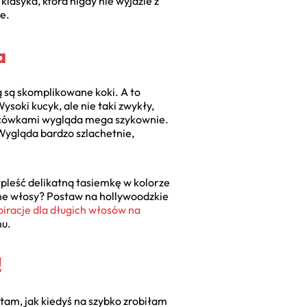
 klasyka, która nigdy nie wyjdzie z
e.
a
ją są skomplikowane koki. A to
soki kucyk, ale nie taki zwykły,
ńcówkami wygląda mega szykownie.
 Wygląda bardzo szlachetnie,
wpleść delikatną tasiemkę w kolorze
zone włosy? Postaw na hollywoodzkie
piracje dla długich włosów na
nu.
!
ętam, jak kiedyś na szybko zrobiłam