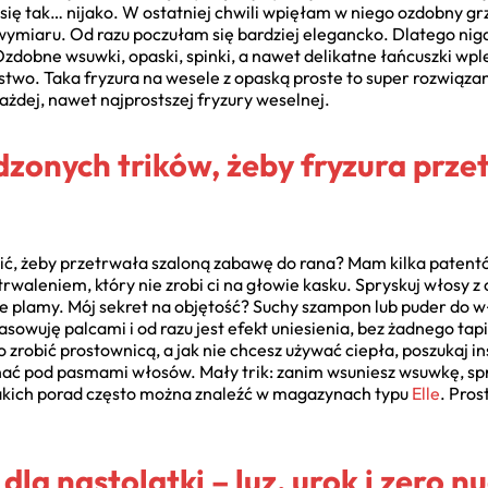
się tak… nijako. W ostatniej chwili wpięłam w niego ozdobny grz
 wymiaru. Od razu poczułam się bardziej elegancko. Dlatego nig
Ozdobne wsuwki, opaski, spinki, a nawet delikatne łańcuszki wp
stwo. Taka fryzura na wesele z opaską proste to super rozwiązan
ażdej, nawet najprostszej fryzury weselnej.
zonych trików, żeby fryzura prze
bić, żeby przetrwała szaloną zabawę do rana? Mam kilka patentów
utrwaleniem, który nie zrobi ci na głowie kasku. Spryskuj włosy z
e plamy. Mój sekret na objętość? Suchy szampon lub puder do w
asowuję palcami i od razu jest efekt uniesienia, bez żadnego tap
o zrobić prostownicą, a jak nie chcesz używać ciepła, poszukaj in
inać pod pasmami włosów. Mały trik: zanim wsuniesz wsuwkę, spr
 takich porad często można znaleźć w magazynach typu
Elle
. Pros
dla nastolatki – luz, urok i zero n