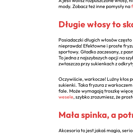
A jeśli wolisz rozpuszczone włosy, ni
mody. Zobacz też inne pomysły na
Długie włosy to ska
Posiadaczki długich włosów często m
nieprawda! Efektowne i proste fryzu
sportowy. Gładko zaczesany, z pa
To jedna z najszybszych opcji na sz
zwłaszcza przy sukienkach z odkryt
Oczywiście, warkocze! Luźny kłos p
sukienki. Taka fryzura z warkoczem
fale. Może wymagają troszkę więcej
wesele
, szybko zrozumiesz, że pros
Mała spinka, a pot
Akcesoria to jest jakaś magia, seri