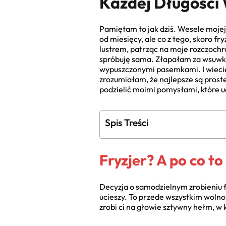
Każdej Długości
Pamiętam to jak dziś. Wesele mojej 
od miesięcy, ale co z tego, skoro f
lustrem, patrząc na moje rozczochr
spróbuję sama. Złapałam za wsuwki,
wypuszczonymi pasemkami. I wiecie
zrozumiałam, że najlepsze są prost
podzielić moimi pomysłami, które u
Spis Treści
Fryzjer? A po co t
Decyzja o samodzielnym zrobieniu fr
ucieszy. To przede wszystkim wolność
zrobi ci na głowie sztywny hełm, w 