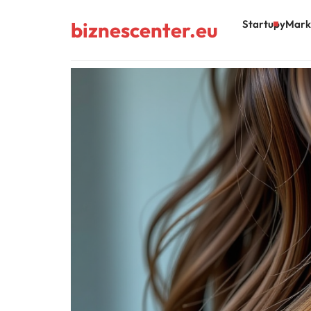
biznescenter.eu
Startupy
Mark