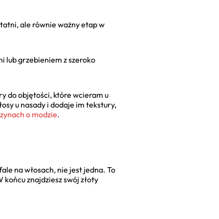
statni, ale równie ważny etap w
mi lub grzebieniem z szeroko
dry do objętości, które wcieram u
sy u nasady i dodaje im tekstury,
zynach o modzie
.
ale na włosach, nie jest jedna. To
 końcu znajdziesz swój złoty