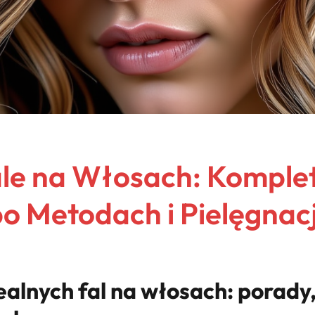
ale na Włosach: Komple
o Metodach i Pielęgnacj
ealnych fal na włosach: porady,