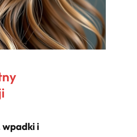
tny
i
 wpadki i