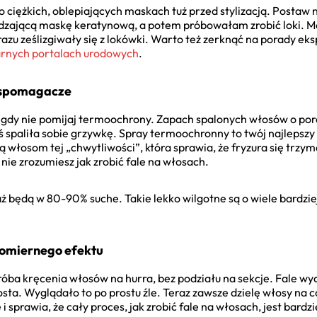
j o ciężkich, oblepiających maskach tuż przed stylizacją. Posta
dzającą maskę keratynową, a potem próbowałam zrobić loki. M
od razu ześlizgiwały się z lokówki. Warto też zerknąć na porady 
arnych portalach urodowych
.
wspomagacze
Nigdy nie pomijaj termoochrony. Zapach spalonych włosów o poran
ś spaliła sobie grzywkę. Spray termoochronny to twój najlepszy 
ą włosom tej „chwytliwości”, która sprawia, że fryzura się trzy
nie zrozumiesz jak zrobić fale na włosach.
 aż będą w 80-90% suche. Takie lekko wilgotne są o wiele bardz
wnomiernego efektu
róba kręcenia włosów na hurra, bez podziału na sekcje. Fale wy
sta. Wyglądało to po prostu źle. Teraz zawsze dzielę włosy na 
i sprawia, że cały proces, jak zrobić fale na włosach, jest bard