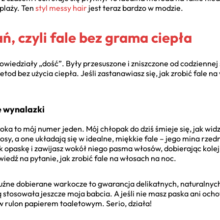
 plaży. Ten
styl messy hair
jest teraz bardzo w modzie.
ń, czyli fale bez grama ciepła
edziały „dość”. Były przesuszone i zniszczone od codziennej s
od bez użycia ciepła. Jeśli zastanawiasz się, jak zrobić fale na
e wynalazki
roka to mój numer jeden. Mój chłopak do dziś śmieje się, jak wi
osy, a one układają się w idealne, miękkie fale – jego mina rzed
k opaskę i zawijasz wokół niego pasma włosów, dobierając kolej
iedź na pytanie, jak zrobić fale na włosach na noc.
źne dobierane warkocze to gwarancja delikatnych, naturalnych f
ą stosowała jeszcze moja babcia. A jeśli nie masz paska ani och
 rulon papierem toaletowym. Serio, działa!