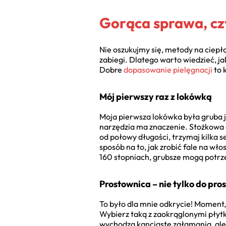
Gorąca sprawa, czy
Nie oszukujmy się, metody na ciepło
zabiegi. Dlatego warto wiedzieć, ja
Dobre
dopasowanie pielęgnacji
to 
Mój pierwszy raz z lokówką
Moja pierwsza lokówka była gruba j
narzędzia ma znaczenie. Stożkowa da
od połowy długości, trzymaj kilka s
sposób na to, jak zrobić fale na wło
160 stopniach, grubsze mogą potrz
Prostownica – nie tylko do pr
To było dla mnie odkrycie! Moment, 
Wybierz taką z zaokrąglonymi płytk
wychodzą kanciaste załamania, ale z