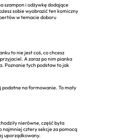
w na szampon i odżywkę dodające
ożesz sobie wyobrazić ten komiczny
ekspertów w temacie doboru
ku to nie jest coś, co chcesz
przyjaciel. A zaraz po nim pianka
ma. Poznanie tych podstaw to jak
iej podatne na formowanie. To mały
chodziły nierówne, część była
co najmniej cztery sekcje za pomocą
ziej uporządkowany.