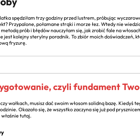
soby
olatka spędziłam trzy godziny przed lustrem, próbując wyczarowa
t? Przypalone, połamane strąki i morze łez. Wtedy nie wiedziała
 metodą prób i błędów nauczyłam się, jak zrobić fale na włosach,
 nie jest kolejny sterylny poradnik. To zbiór moich doświadczeń, 
ową fryzurę.
ygotowanie, czyli fundament Twoi
czy wałkach, musisz dać swoim włosom solidną bazę. Kiedyś teg
odzinie. Okazało się, że wszystko zaczyna się już pod prysznicem
 właśnie tutaj.
wy