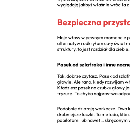
wyglądają jakbyś właśnie wróciła z
Bezpieczna przysta
Moje włosy w pewnym momencie powi
alternatyw i odkryłam cały świat met
struktury, to jest rozdział dla ciebie.
Pasek od szlafroka i inne nocn
Tak, dobrze czytasz. Pasek od szlaf
głowie. Ale rano, kiedy rozwijam wł
Kładziesz pasek na czubku głowy ja
fryzurę. To chyba najprostsza odpow
Podobnie działają warkocze. Dwa lu
drobniejsze loczki. To metoda, któr
papilotami lub nawet… skręconym w