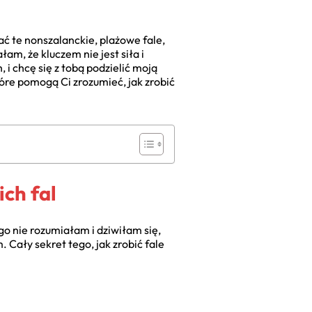
ć te nonszalanckie, plażowe fale,
m, że kluczem nie jest siła i
 i chcę się z tobą podzielić moją
które pomogą Ci zrozumieć, jak zrobić
ch fal
o nie rozumiałam i dziwiłam się,
. Cały sekret tego, jak zrobić fale