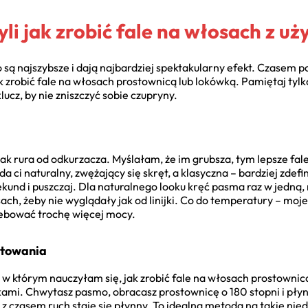
li jak zrobić fale na włosach z uż
 są najszybsze i dają najbardziej spektakularny efekt. Czasem 
k zrobić fale na włosach prostownicą lub lokówką. Pamiętaj tylk
klucz, by nie zniszczyć sobie czupryny.
ak rura od odkurzacza. Myślałam, że im grubsza, tym lepsze fal
 ci naturalny, zwężający się skręt, a klasyczna – bardziej zde
ekund i puszczaj. Dla naturalnego looku kręć pasma raz w jedną,
sach, żeby nie wyglądały jak od linijki. Co do temperatury – moje
ebować trochę więcej mocy.
ostowania
w którym nauczyłam się, jak zrobić fale na włosach prostownicą
ami. Chwytasz pasmo, obracasz prostownicę o 180 stopni i pły
 czasem ruch staje się płynny. To idealna metoda na takie niedb