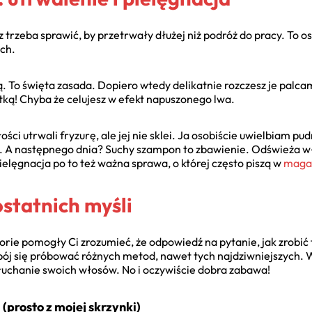
az trzeba sprawić, by przetrwały dłużej niż podróż do pracy. To o
ach.
ą. To święta zasada. Dopiero wtedy delikatnie rozczesz je palca
ką! Chyba że celujesz w efekt napuszonego lwa.
ości utrwali fryzurę, ale jej nie sklei. Ja osobiście uwielbiam pu
a. A następnego dnia? Suchy szampon to zbawienie. Odświeża wło
Pielęgnacja po to też ważna sprawa, o której często piszą w
maga
ostatnich myśli
orie pomogły Ci zrozumieć, że odpowiedź na pytanie, jak zrobić f
j się próbować różnych metod, nawet tych najdziwniejszych. W
 słuchanie swoich włosów. No i oczywiście dobra zabawa!
(prosto z mojej skrzynki)