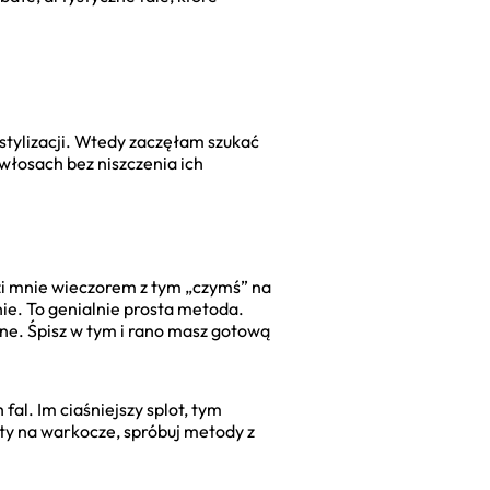
tylizacji. Wtedy zaczęłam szukać
 włosach bez niszczenia ich
dzi mnie wieczorem z tym „czymś” na
nie. To genialnie prosta metoda.
ne. Śpisz w tym i rano masz gotową
al. Im ciaśniejszy splot, tym
oty na warkocze, spróbuj metody z