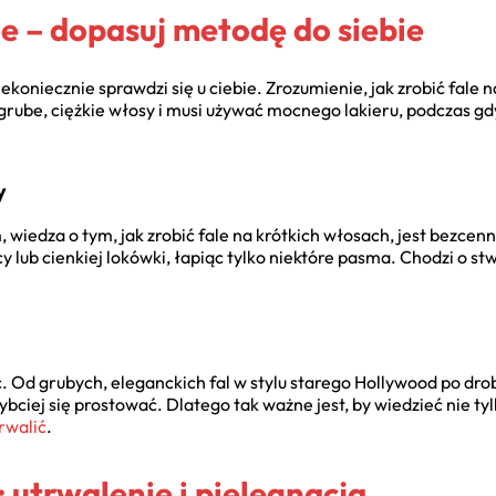
e – dopasuj metodę do siebie
 niekoniecznie sprawdzi się u ciebie. Zrozumienie, jak zrobić fale
rube, ciężkie włosy i musi używać mocnego lakieru, podczas gd
y
iedza o tym, jak zrobić fale na krótkich włosach, jest bezcenn
cy lub cienkiej lokówki, łapiąc tylko niektóre pasma. Chodzi o st
 Od grubych, eleganckich fal w stylu starego Hollywood po drobn
ybciej się prostować. Dlatego tak ważne jest, by wiedzieć nie tyl
trwalić
.
: utrwalenie i pielęgnacja