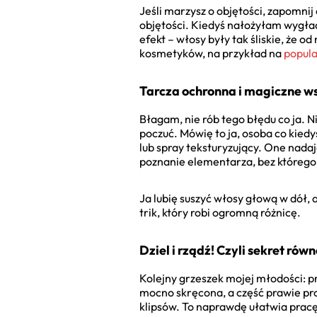
Jeśli marzysz o objętości, zapomni
objętości. Kiedyś nałożyłam wygła
efekt – włosy były tak śliskie, że 
kosmetyków, na przykład na
popul
Tarcza ochronna i magiczne 
Błagam, nie rób tego błędu co ja. 
poczuć. Mówię to ja, osoba co kiedy
lub spray teksturyzujący. One nadaj
poznanie elementarza, bez którego 
Ja lubię suszyć włosy głową w dół,
trik, który robi ogromną różnicę.
Dziel i rządź! Czyli sekret ró
Kolejny grzeszek mojej młodości: p
mocno skręcona, a część prawie pro
klipsów. To naprawdę ułatwia pracę 