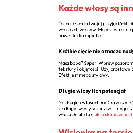
Każde włosy są inn
To, co działa u twojej przyjaciółki,
własnych włosów. Moja siostra ma g
nawet lekka mgiełka.
Krótkie cięcie nie oznacza nud
Masz boba? Super! Wbrew pozorom, w
tekstury i objętości. Użyj prostowni
Efekt jest mega stylowy.
Długie włosy i ich potencjał
Na długich włosach można zaszaleć.
że długie włosy są cięższe i mogą sz
włosach, ale też
jak je skutecznie u
Wisienka na torcie