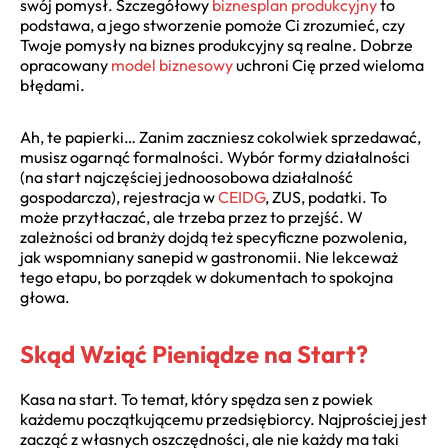
swój pomysł. Szczegółowy
biznesplan produkcyjny
to
podstawa, a jego stworzenie pomoże Ci zrozumieć, czy
Twoje pomysły na biznes produkcyjny są realne. Dobrze
opracowany
model biznesowy
uchroni Cię przed wieloma
błędami.
Ah, te papierki… Zanim zaczniesz cokolwiek sprzedawać,
musisz ogarnąć formalności. Wybór formy działalności
(na start najczęściej jednoosobowa działalność
gospodarcza), rejestracja w
CEIDG
, ZUS, podatki. To
może przytłaczać, ale trzeba przez to przejść. W
zależności od branży dojdą też specyficzne pozwolenia,
jak wspomniany sanepid w gastronomii. Nie lekceważ
tego etapu, bo porządek w dokumentach to spokojna
głowa.
Skąd Wziąć Pieniądze na Start?
Kasa na start. To temat, który spędza sen z powiek
każdemu początkującemu przedsiębiorcy. Najprościej jest
zacząć z własnych oszczędności, ale nie każdy ma taki