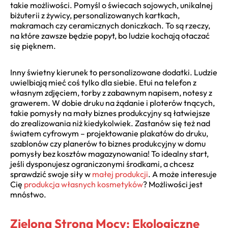
takie możliwości. Pomyśl o świecach sojowych, unikalnej
biżuterii z żywicy, personalizowanych kartkach,
makramach czy ceramicznych doniczkach. To są rzeczy,
na które zawsze będzie popyt, bo ludzie kochają otaczać
się pięknem.
Inny świetny kierunek to personalizowane dodatki. Ludzie
uwielbiają mieć coś tylko dla siebie. Etui na telefon z
własnym zdjęciem, torby z zabawnym napisem, notesy z
grawerem. W dobie druku na żądanie i ploterów tnących,
takie pomysły na mały biznes produkcyjny są łatwiejsze
do zrealizowania niż kiedykolwiek. Zastanów się też nad
światem cyfrowym – projektowanie plakatów do druku,
szablonów czy planerów to biznes produkcyjny w domu
pomysły bez kosztów magazynowania! To idealny start,
jeśli dysponujesz ograniczonymi środkami, a chcesz
sprawdzić swoje siły w
małej produkcji
. A może interesuje
Cię
produkcja własnych kosmetyków
? Możliwości jest
mnóstwo.
Zielona Strona Mocy: Ekologiczne