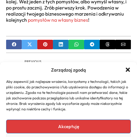
kolej. Weź jeden z tych pomysłów, albo wymyśl własny, i
po prostu zacznij. Zrób pierwszy krok. Powodzenia w
realizacji twojego biznesowego marzenia i odkrywaniu
kolejnych
pomysłów na własny biznes
!
PREVIOUS
Zarządzaj zgodą
Pomysły na biznes w garażu: Twój przewodnik do
sukcesu
Aby zapewnić jak najlepsze wrażenia, korzystamy z technologii, takich jak
pliki cookie, do przechowywania i/lub uzyskiwania dostępu do informacji o
NEXT
urządzeniu. Zgoda na te technologie pozwoli nam przetwarzać dane, takie
jak zachowanie podczas przeglądania lub unikalne identyfikatory na tej
Jak zatrzymać klientów? Zwiększ Lojalność i
stronie. Brak wyrażenia zgody lub wycofanie zgody może niekorzystnie
Zapobiegaj Utracie – Kompleksowy Przewodnik
wpłynąć na niektóre cechy i funkcje.
Akceptuję
Copyright 2026. All rights