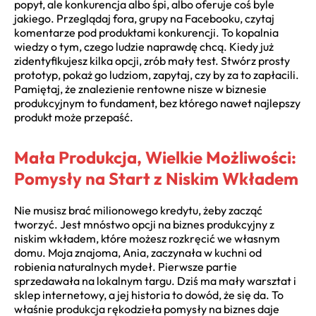
popyt, ale konkurencja albo śpi, albo oferuje coś byle
jakiego. Przeglądaj fora, grupy na Facebooku, czytaj
komentarze pod produktami konkurencji. To kopalnia
wiedzy o tym, czego ludzie naprawdę chcą. Kiedy już
zidentyfikujesz kilka opcji, zrób mały test. Stwórz prosty
prototyp, pokaż go ludziom, zapytaj, czy by za to zapłacili.
Pamiętaj, że znalezienie rentowne nisze w biznesie
produkcyjnym to fundament, bez którego nawet najlepszy
produkt może przepaść.
Mała Produkcja, Wielkie Możliwości:
Pomysły na Start z Niskim Wkładem
Nie musisz brać milionowego kredytu, żeby zacząć
tworzyć. Jest mnóstwo opcji na biznes produkcyjny z
niskim wkładem, które możesz rozkręcić we własnym
domu. Moja znajoma, Ania, zaczynała w kuchni od
robienia naturalnych mydeł. Pierwsze partie
sprzedawała na lokalnym targu. Dziś ma mały warsztat i
sklep internetowy, a jej historia to dowód, że się da. To
właśnie produkcja rękodzieła pomysły na biznes daje