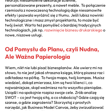
tworzyć niesamowite dekoracje ścienne,
personalizowane prezenty, a nawet meble. To połączenie
rzemiosła z nowoczesną technologią daje niesamowite
efekty i pozwala wyróżnić się z tłumu. Jeśli lubisz nowinki
technologiczne i masz zmysł projektanta, to może być
twój świat. Warto też pomyśleć o bardziej tradycyjnych
technologiach, jak np.
rozwinięcie biznesu drukarskiego
o
nowe, niszowe usługi.
Od Pomysłu do Planu, czyli Nudna,
Ale Ważna Papierologia
Wiem, nikt nie lubi pisać biznesplanów. Ale uwierz mi na
słowo, to nie jest jakaś straszna księga, którą piszesz raz i
odkładasz na półkę. To twoja mapa, twój kompas. Musisz
wiedzieć, dokąd zmierzasz, kim są twoi klienci i, co
najważniejsze, skąd weźmiesz na to wszystko pieniądze.
Usiądź i na spokojnie rozpisz swoje cele. Zrób analizę
SWOT – co jest twoją siłą, a co słabością? Gdzie czają się
szanse, a gdzie zagrożenia? Skorzystaj z prostych
narzędzi, jak Business Model Canvas, żeby zwizualizować