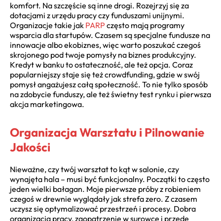
komfort. Na szczęście są inne drogi. Rozejrzyj się za
dotacjami z urzędu pracy czy funduszami unijnymi.
Organizacje takie jak
PARP
często mają programy
wsparcia dla startupów. Czasem są specjalne fundusze na
innowacje albo ekobiznes, więc warto poszukać czegoś
skrojonego pod twoje pomysły na biznes produkcyjny.
Kredyt w banku to ostateczność, ale też opcja. Coraz
popularniejszy staje się też crowdfunding, gdzie w swój
pomysł angażujesz całą społeczność. To nie tylko sposób
na zdobycie funduszy, ale też świetny test rynku i pierwsza
akcja marketingowa.
Organizacja Warsztatu i Pilnowanie
Jakości
Nieważne, czy twój warsztat to kąt w salonie, czy
wynajęta hala – musi być funkcjonalny. Początki to często
jeden wielki bałagan. Moje pierwsze próby z robieniem
czegoś w drewnie wyglądały jak strefa zero. Z czasem
uczysz się optymalizować przestrzeń i procesy. Dobra
organizacja pracy, zaopatrzenie w surowce i przede