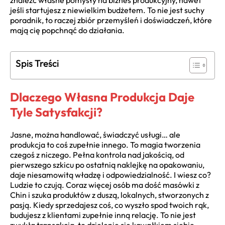
znaleźć własne pomysły na biznes produkcyjny, nawet
jeśli startujesz z niewielkim budżetem. To nie jest suchy
poradnik, to raczej zbiór przemyśleń i doświadczeń, które
mają cię popchnąć do działania.
Spis Treści
Dlaczego Własna Produkcja Daje
Tyle Satysfakcji?
Jasne, można handlować, świadczyć usługi… ale
produkcja to coś zupełnie innego. To magia tworzenia
czegoś z niczego. Pełna kontrola nad jakością, od
pierwszego szkicu po ostatnią naklejkę na opakowaniu,
daje niesamowitą władzę i odpowiedzialność. I wiesz co?
Ludzie to czują. Coraz więcej osób ma dość masówki z
Chin i szuka produktów z duszą, lokalnych, stworzonych z
pasją. Kiedy sprzedajesz coś, co wyszło spod twoich rąk,
budujesz z klientami zupełnie inną relację. To nie jest
zwykła transakcja, to dzielenie się kawałkiem siebie.