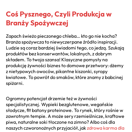
Coś Pysznego, Czyli Produkcja w
Branży Spożywczej
Zapach świeżo pieczonego chleba… kto go nie kocha?
Branża spożywcza to niewyczerpane źródło inspiracji.
Ludzie są coraz bardziej świadomi tego, co jedzą. Szukają
produktów bez konserwantów, lokalnych, z dobrym
składem. To twoja szansa! Klasyczne pomysły na
produkcję żywności biznes to domowe przetwory: dżemy
z nietypowych owoców, pikantne kiszonki, syropy
kwiatowe. To powrót do smaków, które znamy z babcinej
spiżarni.
Ogromny potencjał drzemie też w żywności
specjalistycznej. Wypieki bezglutenowe, wegańskie
słodycze, fit batony proteinowe. To rynek, który rośnie w
zawrotnym tempie. A może sery rzemieślnicze, kraftowe
piwa, naturalne soki tłoczone na zimno? Albo coś dla
naszych czworonożnych przyjaciół, jak
zdrowa karma dla