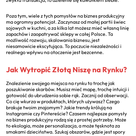
Poza tym, wiele z tych pomysłów na biznes produkcyjny
ma ogromny potencjał. Zaczynasz od małej partii świec
sojowych w kuchni, a za kilka lat możesz mieć własną linię
zapachów i zaopatrywać sklepy w całej Polsce. Ta
możliwość rozwoju, skalowania biznesu, jest
niesamowicie ekscytująca. To poczucie niezależności i
realnego wpływu na otoczenie jest bezcenne.
Jak Wytropić Złotą Niszę na Rynku?
Znalezienie swojego miejsca na rynku to trochę jak
poszukiwanie skarbów. Musisz mieć mapę, trochę intuicji i
gotowość do ubrudzenia sobie rąk. Zacznij od obserwacji.
Co cię wkurza w produktach, których używasz? Czego
brakuje twoim znajomym? Jakie trendy królują na
Instagramie czy Pintereście? Czasem najlepsze pomysły
na biznes produkcyjny rodzą się z prostej potrzeby. Może
to ekologia, może personalizacja, a może tęsknota za
smakami dzieciństwa. Szukaj obszarów, gdzie jest spory