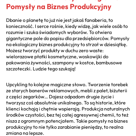
Pomysły na Biznes Produkcyjny
Dbanie o planetę to już nie jest jakaś fanaberia, to
konieczność. I serce rośnie, kiedy widzę, jak wiele osób to
rozumie i szuka świadomych wyborów. To otwiera
gigantyczne pole do popisu dla przedsiębiorców. Pomysły
na ekologiczny biznes produkcyjny to strzał w dziesiątkę.
Możesz tworzyć produkty w duchu zero waste:
wielorazowe płatki kosmetyczne, woskowijki do
pakowania żywności, szampony w kostce, bambusowe
szczoteczki. Ludzie tego szukają!
Upcykling to kolejne magiczne słowo. Tworzenie torebek
ze starych banerów reklamowych, mebli z palet, biżuterii
z części zegarków… Dajesz odpadom drugie życie i
tworzysz coś absolutnie unikalnego. To są historie, które
klienci kochają i chętnie wspierają. Produkcja naturalnych
środków czystości, bez tej całej agresywnej chemii, to też
nisza z ogromnym potencjałem. Takie pomysły na biznes
produkcyjny to nie tylko zarabianie pieniędzy, to realna
zmiana na lepsze.