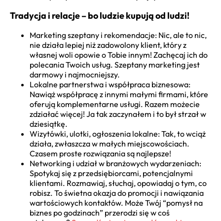
Tradycja i relacje – bo ludzie kupują od ludzi!
Marketing szeptany i rekomendacje: Nic, ale to nic,
nie działa lepiej niż zadowolony klient, który z
własnej woli opowie o Tobie innym! Zachęcaj ich do
polecania Twoich usług. Szeptany marketing jest
darmowy i najmocniejszy.
Lokalne partnerstwa i współpraca biznesowa:
Nawiąż współpracę z innymi małymi firmami, które
oferują komplementarne usługi. Razem możecie
zdziałać więcej! Ja tak zaczynałem i to był strzał w
dziesiątkę.
Wizytówki, ulotki, ogłoszenia lokalne: Tak, to wciąż
działa, zwłaszcza w małych miejscowościach.
Czasem proste rozwiązania są najlepsze!
Networking i udział w branżowych wydarzeniach:
Spotykaj się z przedsiębiorcami, potencjalnymi
klientami. Rozmawiaj, słuchaj, opowiadaj o tym, co
robisz. To świetna okazja do promocji i nawiązania
wartościowych kontaktów. Może Twój “pomysł na
biznes po godzinach” przerodzi się w coś