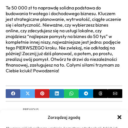
Te 50 000 zł to naprawdę solidna podstawa do
budowania trwałego i dochodowego biznesu. Kluczem
jest strategiczne planowanie, wytrwałość, ciągłe uczenie
się i elastyczność. Nieważne, czy wybierzesz biznes
online, czy zdecydujesz się na usługi lokalne, czy
znajdziesz “najlepsze pomysły na biznes do 50 tys” w
kompletnie innej niszy, najważniejsze jest jedno: podjęcie
tego PIERWSZEGO kroku. Nie zwlekaj, nie odkładaj na
później! Zacznij już dziś planować, a potem, po prostu,
zrealizuj swój pomysł. Otwórz te drzwi do niezależności
finansowej, zasługujesz na to. Całymi siłami trzymam za
Ciebie kciuki! Powodzenia!
PREVIOUS
Zarządzaj zgodą
Konto Firmowe Millennium: Pełna Analiza, Koszty,
Opinie i Porównanie dla Biznesu