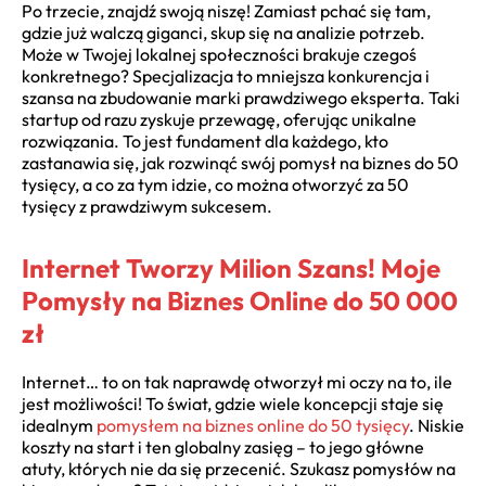
Po trzecie, znajdź swoją niszę! Zamiast pchać się tam,
gdzie już walczą giganci, skup się na analizie potrzeb.
Może w Twojej lokalnej społeczności brakuje czegoś
konkretnego? Specjalizacja to mniejsza konkurencja i
szansa na zbudowanie marki prawdziwego eksperta. Taki
startup od razu zyskuje przewagę, oferując unikalne
rozwiązania. To jest fundament dla każdego, kto
zastanawia się, jak rozwinąć swój pomysł na biznes do 50
tysięcy, a co za tym idzie, co można otworzyć za 50
tysięcy z prawdziwym sukcesem.
Internet Tworzy Milion Szans! Moje
Pomysły na Biznes Online do 50 000
zł
Internet… to on tak naprawdę otworzył mi oczy na to, ile
jest możliwości! To świat, gdzie wiele koncepcji staje się
idealnym
pomysłem na biznes online do 50 tysięcy
. Niskie
koszty na start i ten globalny zasięg – to jego główne
atuty, których nie da się przecenić. Szukasz pomysłów na