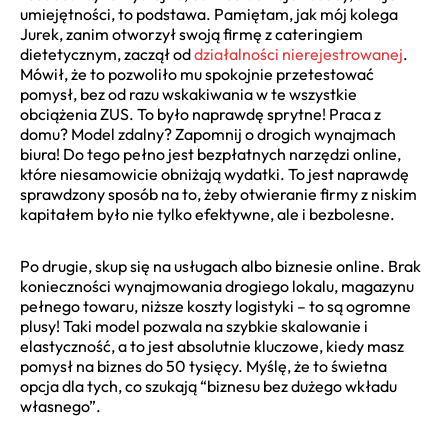
umiejętności, to podstawa. Pamiętam, jak mój kolega
Jurek, zanim otworzył swoją firmę z cateringiem
dietetycznym, zaczął od
działalności nierejestrowanej
.
Mówił, że to pozwoliło mu spokojnie przetestować
pomysł, bez od razu wskakiwania w te wszystkie
obciążenia ZUS. To było naprawdę sprytne! Praca z
domu? Model zdalny? Zapomnij o drogich wynajmach
biura! Do tego pełno jest bezpłatnych narzędzi online,
które niesamowicie obniżają wydatki. To jest naprawdę
sprawdzony sposób na to, żeby otwieranie firmy z niskim
kapitałem było nie tylko efektywne, ale i bezbolesne.
Po drugie, skup się na usługach albo biznesie online. Brak
konieczności wynajmowania drogiego lokalu, magazynu
pełnego towaru, niższe koszty logistyki – to są ogromne
plusy! Taki model pozwala na szybkie skalowanie i
elastyczność, a to jest absolutnie kluczowe, kiedy masz
pomysł na biznes do 50 tysięcy. Myślę, że to świetna
opcja dla tych, co szukają “biznesu bez dużego wkładu
własnego”.