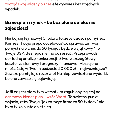
zacząć swój własny biznes
efektywnie i bez zbędnych
wpadek:
Biznesplan i rynek – bo bez planu daleko nie
zajedziesz!
Nie bój się tej nazwy! Chodzi o to, żeby usiąść i pomyśleć.
Kim jest Twoja grupa docelowa? Co sprawia, że Twój
pomysł na biznes do 50 tysięcy będzie wyjątkowy? To
Twoje USP. Bez tego nie ma co ruszać. Przeprowadź
dokładną analizę konkurencji. Stwórz szczegółowy
kosztorys startowy i prognozy finansowe. Muszą one
mieścić się w Twoim budżecie 50 000 zł. I najważniejsze?
Zawsze pamiętaj o rezerwie! Na nieprzewidziane wydatki,
bo one zawsze się pojawiają.
Jeśli czujesz się w tym wszystkim zagubiony, zajrzyj na
darmowy biznes plan – wzór Word
. To świetny punkt
wyjścia, żeby Twoja “jak założyć firmę za 50 tysięcy” nie
była tylko pusta obietnicą.