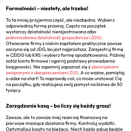
Formalności – niestety, ale trzeba!
To ta mniej przyjemna część, ale niezbędna. Wybierz
odpowiednią formę prawną. Często na początek
wystarczy działalność nierejestrowana albo
jednoosobowa działalność gospodarcza (JDG)
.
Otwieranie firmy z niskim kapitałem praktycznie zawsze
zaczyna się od JDG, bo jest najprostsza. Zarejestruj firmę
w CEIDG lub KRS i wybierz formę opodatkowania. Później
załóż konto firmowe i ogarnij podstawy prowadzenia
księgowości. Nie zapomnij zapoznać się z
obowiązkami
związanymi z ubezpieczeniami ZUS
. A co ważne, pamiętaj
o uldze na start! To naprawdę coś, co może uratować Cię
na początku, gdy realizujesz swój pomysł na biznes do 50
tysięcy.
Zarządzanie kasą – bo liczy się każdy grosz!
Zawsze, ale to zawsze miej rezerwę finansową na
pierwsze miesiące działania firmy. Kontroluj wydatki.
Optymalizuj koszty na bieżąco. Niech każdy zakup będzie