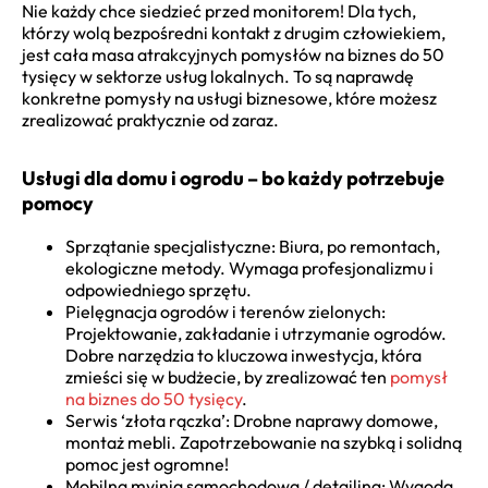
Nie każdy chce siedzieć przed monitorem! Dla tych,
którzy wolą bezpośredni kontakt z drugim człowiekiem,
jest cała masa atrakcyjnych pomysłów na biznes do 50
tysięcy w sektorze usług lokalnych. To są naprawdę
konkretne pomysły na usługi biznesowe, które możesz
zrealizować praktycznie od zaraz.
Usługi dla domu i ogrodu – bo każdy potrzebuje
pomocy
Sprzątanie specjalistyczne: Biura, po remontach,
ekologiczne metody. Wymaga profesjonalizmu i
odpowiedniego sprzętu.
Pielęgnacja ogrodów i terenów zielonych:
Projektowanie, zakładanie i utrzymanie ogrodów.
Dobre narzędzia to kluczowa inwestycja, która
zmieści się w budżecie, by zrealizować ten
pomysł
na biznes do 50 tysięcy
.
Serwis ‘złota rączka’: Drobne naprawy domowe,
montaż mebli. Zapotrzebowanie na szybką i solidną
pomoc jest ogromne!
Mobilna myjnia samochodowa / detailing: Wygoda