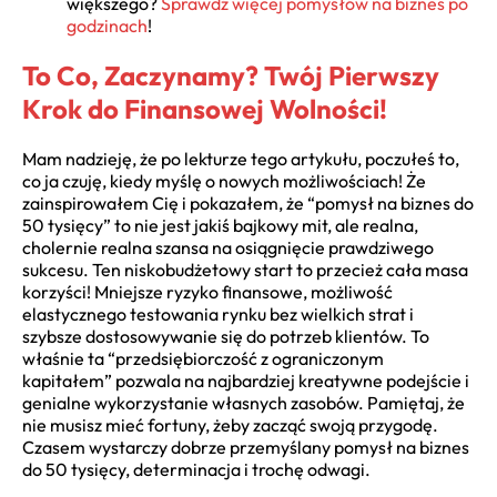
większego?
Sprawdź więcej pomysłów na biznes po
godzinach
!
To Co, Zaczynamy? Twój Pierwszy
Krok do Finansowej Wolności!
Mam nadzieję, że po lekturze tego artykułu, poczułeś to,
co ja czuję, kiedy myślę o nowych możliwościach! Że
zainspirowałem Cię i pokazałem, że “pomysł na biznes do
50 tysięcy” to nie jest jakiś bajkowy mit, ale realna,
cholernie realna szansa na osiągnięcie prawdziwego
sukcesu. Ten niskobudżetowy start to przecież cała masa
korzyści! Mniejsze ryzyko finansowe, możliwość
elastycznego testowania rynku bez wielkich strat i
szybsze dostosowywanie się do potrzeb klientów. To
właśnie ta “przedsiębiorczość z ograniczonym
kapitałem” pozwala na najbardziej kreatywne podejście i
genialne wykorzystanie własnych zasobów. Pamiętaj, że
nie musisz mieć fortuny, żeby zacząć swoją przygodę.
Czasem wystarczy dobrze przemyślany pomysł na biznes
do 50 tysięcy, determinacja i trochę odwagi.