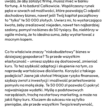
uważa, że aby założyć firmę, musisz mieć w banku
fortunę. A to bzdura! Całkowicie. Współczesny rynek
pęka w szwach od możliwości, które pozwalają Ci odpalić
dochodowy biznes, nawet jeśli Twój kapitał początkowy
to “tylko” te 50 000 złotych. Uwierz mi, to wystarczająca
kwota, żeby zrealizować niejeden, nawet ten najbardziej
szalony, pomysł na biznes do 50 tysięcy. Ba, niektórzy w
ogóle mówią, że to idealna suma, żeby wystartować z
mocnym kopem.
Co to właściwie znaczy “niskobudżetowy” biznes w
dzisiejszej gospodarce? To przede wszystkim
elastyczność – umiesz szybko się dostosować, zmieniać
kurs. To też szybkość adaptacji i skupienie na tym, co
naprawdę wartościowe dla klienta. Korzyści z takiego
podejścia? Jasne jak słońce! Mniejsze ryzyko finansowe,
szybszy zwrot z inwestycji i możliwość przetestowania
pomysłu na małą skalę. Te 50 000 zł pozwala Ci pokryć
najważniejsze wydatki. Myślę o podstawowych
narzędziach, trochę na startowy marketing, a może na
jakiś fajny kurs. Kluczem do sukcesu nie są tylko
pieniądze, ale przede wszystkim Twoja kreatywność,