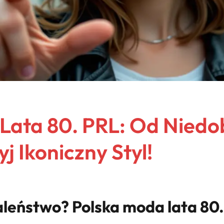
Lata 80. PRL: Od Niedo
j Ikoniczny Styl!
aleństwo? Polska moda lata 80.