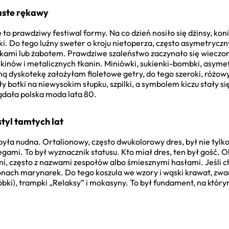
aste rękawy
to prawdziwy festiwal formy. Na co dzień nosiło się dżinsy, ko
i. Do tego luźny sweter o kroju nietoperza, często asymetryczn
bufkami lub żabotem. Prawdziwe szaleństwo zaczynało się wiec
ekinów i metalicznych tkanin. Miniówki, sukienki-bombki, asyme
ą dyskotekę założyłam fioletowe getry, do tego szeroki, różow
y botki na niewysokim słupku, szpilki, a symbolem kiczu stały si
ądała polska moda lata 80.
styl tamtych lat
była nudna. Ortalionowy, często dwukolorowy dres, był nie tylk
egami. To był wyznacznik statusu. Kto miał dres, ten był gość. 
ami, często z nazwami zespołów albo śmiesznymi hasłami. Jeśli ch
nach marynarek. Do tego koszula we wzory i wąski krawat, z
óbki), trampki „Relaksy” i mokasyny. To był fundament, na któr
!