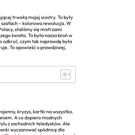
ącej trwałą mojej siostry. To były
i szafach – kolorowa rewolucja. W
olacy, staliśmy się mistrzami
szego świata. To była nasza broń w
wo odkryć, czym tak naprawdę była
iruje. To opowieść o prawdziwej,
ojenny, kryzys, kartki na wszystko.
waniem. A co dopiero modnych
tylu z zachodnich teledysków. Ale
kienki wyczarować spódnicę dla