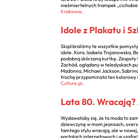
nieśmiertelnych trampek „cichobi
Krakowie
.
Idole z Plakatu i 
Skąd braliśmy te wszystkie pomysły?
idole. Kora, Izabela Trojanowska, 
podobną skórzaną kurtkę. Zespoły t
Zachód, oglądany w teledyskach pu
Madonna, Michael Jackson, Sabrina 
trochę przypominała ten kolorowy św
Culture.pl
.
Lata 80. Wracają?
Wydawałoby się, że ta moda to zamk
dziewczynę w mom jeansach, oversi
tamtego stylu wracają, ale w nowej
portalach internetowych i w szafac