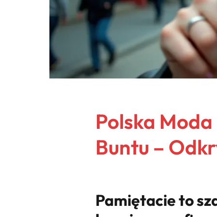
Polska Moda 
Buntu – Odkry
Pamiętacie to sz