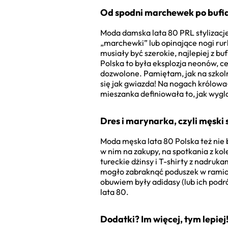
Od spodni marchewek po bufi
Moda damska lata 80 PRL stylizacje 
„marchewki” lub opinające nogi rurk
musiały być szerokie, najlepiej z 
Polska to była eksplozja neonów, c
dozwolone. Pamiętam, jak na szkoln
się jak gwiazda! Na nogach królował
mieszanka definiowała to, jak wygl
Dres i marynarka, czyli męski 
Moda męska lata 80 Polska też nie 
w nim na zakupy, na spotkania z kol
tureckie dżinsy i T-shirty z nadruk
mogło zabraknąć poduszek w ramio
obuwiem były adidasy (lub ich podr
lata 80.
Dodatki? Im więcej, tym lepiej