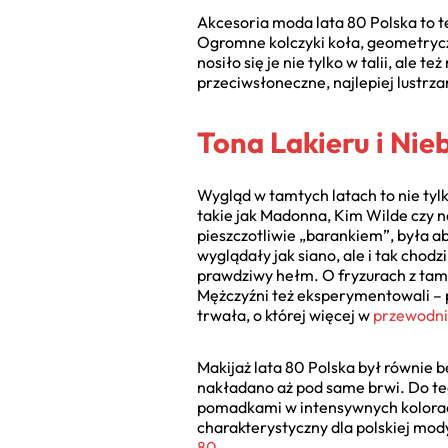
Akcesoria moda lata 80 Polska to t
Ogromne kolczyki koła, geometryczne
nosiło się je nie tylko w talii, ale 
przeciwsłoneczne, najlepiej lustrza
Tona Lakieru i Nie
Wygląd w tamtych latach to nie tylko
takie jak Madonna, Kim Wilde czy n
pieszczotliwie „barankiem”, była ab
wyglądały jak siano, ale i tak cho
prawdziwy hełm. O fryzurach z tamt
Mężczyźni też eksperymentowali – po
trwała, o której więcej w
przewodni
Makijaż lata 80 Polska był równie b
nakładano aż pod same brwi. Do te
pomadkami w intensywnych kolorach,
charakterystyczny dla polskiej mod
80
.