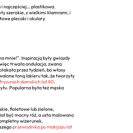
i najczęściej… plastikowa.
y szerokie, z wielkimi klamrami, i
rtowe plecaki i okulary
 na mnie!”. Inspiracją były gwiazdy
 więc trwała ondulacja, zwana
 płakała przez tydzień, bo włosy
alone toną lakieru tak, że tworzyły
fryzurach damskich lat 80
.
 tyłu. Popularna była też męska
ie, fioletowe lub zielone,
iał być mocny róż, a usta malowano
kompletny wizerunek,
aszego
przewodnika po makijażu lat