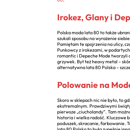
Irokez, Glany i D
Polska moda lata 80 to także ubran
szukali sposobu na wyrażenie siebie
Pamiętam te spojrzenia na ulicy, c
Punkowcy z irokezami, w podartych 
romantic i Depeche Mode tworzyli o
grzywek. Był też heavy metal – skó
alternatywna lata 80 Polska – szcze
Polowanie na Modę
Skoro w sklepach nic nie było, to 
ekstremalnym. Prawdziwymi świątyn
pierwsze „ciucholandy”. Tam można b
historia i wielka radość. Kluczowe 
poduszek, skracanie, farbowanie. T
lata 80 Polska to była zupełnie in