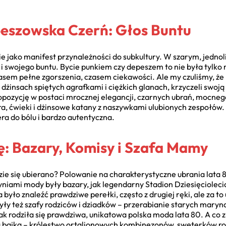
epeszowska Czerń: Głos Buntu
ie jako manifest przynależności do subkultury. W szarym, jednol
 i swojego buntu. Bycie punkiem czy depeszem to nie była tylko
zasem pełne zgorszenia, czasem ciekawości. Ale my czuliśmy, ż
dżinsach spiętych agrafkami i ciężkich glanach, krzyczeli swoj
pozycję w postaci mrocznej elegancji, czarnych ubrań, mocneg
ra, ćwieki i dżinsowe katany z naszywkami ulubionych zespołów
ra do bólu i bardzo autentyczna.
: Bazary, Komisy i Szafa Mamy
gdzie się ubierano? Polowanie na charakterystyczne ubrania lata
iami mody były bazary, jak legendarny Stadion Dziesięciolecia
yło znaleźć prawdziwe perełki, często z drugiej ręki, ale za to
były też szafy rodziców i dziadków – przerabianie starych mary
ak rodziła się prawdziwa, unikatowa polska moda lata 80. A co
na bajka – królestwo ortalionowych kombinezonów, sweterków ro