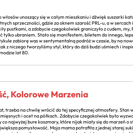
 włosów unoszący się w całym mieszkaniu i dźwięk suszarki katuj
tnych sprzeczności, gdzie za oknem szarość PRL-u, a w sercach 
iły pustkami, a zdobycie czegokolwiek graniczyło z cudem, my, P
ć tylko ubraniem. Stało się manifestem, biletem do innego, lep
tykule zabiorę was w sentymentalną podróż w czasie, by na no
k z niczego tworzyliśmy styl, który do dziś budzi uśmiech i insp
 modzie lat 80.
ść, Kolorowe Marzenia
 trzeba na chwilę wrócić do tej specyficznej atmosfery. Stan w
 mięsnych i ocet na półkach. Zdobycie czegokolwiek było wyz
co najwyżej bure koszmary, które nijak miały się do marzeń o s
 największa pomysłowość. Moja mama potrafiła z jednej starej su