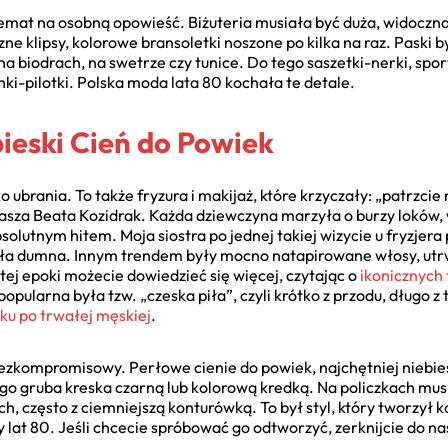
emat na osobną opowieść. Biżuteria musiała być duża, widoczna 
 klipsy, kolorowe bransoletki noszone po kilka na raz. Paski był
też na biodrach, na swetrze czy tunice. Do tego saszetki-nerki, spo
nki-pilotki. Polska moda lata 80 kochała te detale.
bieski Cień do Powiek
 ubrania. To także fryzura i makijaż, które krzyczały: „patrzcie
asza Beata Kozidrak. Każda dziewczyna marzyła o burzy loków,
solutnym hitem. Moja siostra po jednej takiej wizycie u fryzjera
dziła dumna. Innym trendem były mocno natapirowane włosy, utrw
ej epoki możecie dowiedzieć się więcej, czytając o
ikonicznych 
pularna była tzw. „czeska piła”, czyli krótko z przodu, długo z
ku po trwałej męskiej
.
ezkompromisowy. Perłowe cienie do powiek, najchętniej niebiesk
go gruba kreska czarną lub kolorową kredką. Na policzkach mus
 często z ciemniejszą konturówką. To był styl, który tworzył 
y lat 80. Jeśli chcecie spróbować go odtworzyć, zerknijcie do n