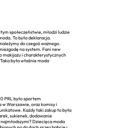
itym społeczeństwie, młodzi ludzie
 moda. To była deklaracja.
e należymy do czegoś ważnego.
ą niezgodę na system. Fani new
o makijażu i charakterystycznych
. Taka była właśnie moda
 80 PRL było sportem
 w Warszawie, oraz komisy i
 unikatowe. Każdy taki zakup to była
narek, sukienek, dodawanie
 z najmłodszymi? Dziecięca moda
bionych na drutach przez babcie i