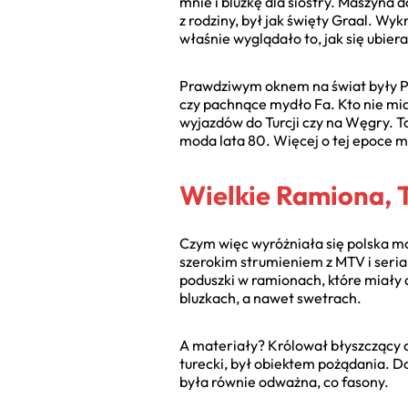
mnie i bluzkę dla siostry. Maszyna 
z rodziny, był jak święty Graal. Wyk
właśnie wyglądało to, jak się ubie
Prawdziwym oknem na świat były Pew
czy pachnące mydło Fa. Kto nie mia
wyjazdów do Turcji czy na Węgry. T
moda lata 80. Więcej o tej epoce 
Wielkie Ramiona, T
Czym więc wyróżniała się polska mo
szerokim strumieniem z MTV i seria
poduszki w ramionach, które miały
bluzkach, a nawet swetrach.
A materiały? Królował błyszczący o
turecki, był obiektem pożądania. Do 
była równie odważna, co fasony.