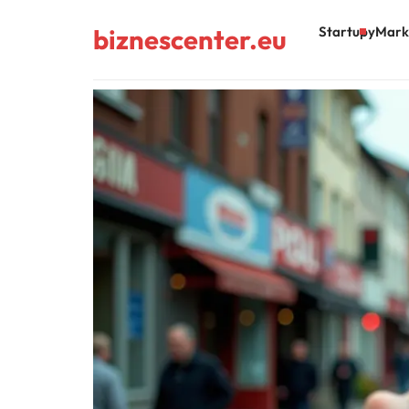
biznescenter.eu
Startupy
Mark