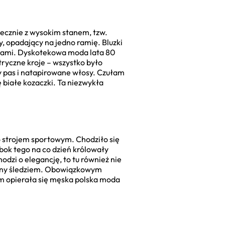
niecznie z wysokim stanem, tzw.
y, opadający na jedno ramię. Bluzki
zorami. Dyskotekowa moda lata 80
tryczne kroje – wszystko było
y pas i natapirowane włosy. Czułam
ę białe kozaczki. Ta niezwykła
o strojem sportowym. Chodziło się
Obok tego na co dzień królowały
odzi o elegancję, to tu również nie
wany śledziem. Obowiązkowym
ym opierała się męska polska moda