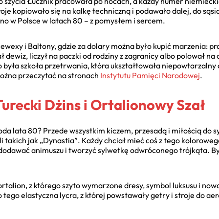
do szycia Łucznik pracowała po nocach, a każdy numer niemieckie
roje kopiowało się na kalkę techniczną i podawało dalej, do sąsia
rano w Polsce w latach 80 – z pomysłem i sercem.
exy i Baltony, gdzie za dolary można było kupić marzenia: pr
ł dewiz, liczył na paczki od rodziny z zagranicy albo polował n
o była szkoła przetrwania, która ukształtowała niepowtarzalny 
można przeczytać na stronach
Instytutu Pamięci Narodowej
.
urecki Dżins i Ortalionowy Szał
da lata 80? Przede wszystkim kiczem, przesadą i miłością do s
li takich jak „Dynastia”. Każdy chciał mieć coś z tego kolorow
 dodawać animuszu i tworzyć sylwetkę odwróconego trójkąta. B
rtalion, z którego szyto wymarzone dresy, symbol luksusu i now
tego elastyczna lycra, z której powstawały getry i stroje do aero