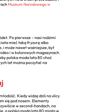
orach
Muzeum Narodowego w
ódeł. Po pierwsze – nasi rodzimi
iała mieć taką fryzurę albo
e, i może nawet ważniejsze, był
video i w kolorowych magazynach.
żeby polska moda lata 80 choć
mtych lat można poczytać na
aj
łodość. Kiedy widzę dziś na ulicy
am się pod nosem. Elementy
Oczywiście w second-handach, na
je, a polska moda lata 80 miała w