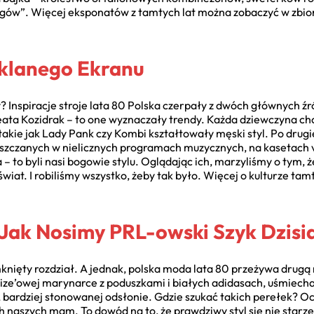
egów”. Więcej eksponatów z tamtych lat można zobaczyć w zbi
Szklanego Ekranu
 Inspiracje stroje lata 80 Polska czerpały z dwóch głównych źr
Beata Kozidrak – to one wyznaczały trendy. Każda dziewczyna chc
akie jak Lady Pank czy Kombi kształtowały męski styl. Po drugi
szczanych w nielicznych programach muzycznych, na kasetach 
– to byli nasi bogowie stylu. Oglądając ich, marzyliśmy o tym, 
iat. I robiliśmy wszystko, żeby tak było. Więcej o kulturze ta
 Jak Nosimy PRL-owski Szyk Dzisi
nięty rozdział. A jednak, polska moda lata 80 przeżywa drugą m
ze’owej marynarce z poduszkami i białych adidasach, uśmiech
, bardziej stonowanej odsłonie. Gdzie szukać takich perełek? 
h naszych mam. To dowód na to, że prawdziwy styl się nie starze