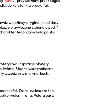
j ‘
Burdy
‘, przywieziony przez kogoś
dki, do koleżanki z pracy. Tak
awdziwe dżinsy, oryginalne adidasy
a okazje przywożone z „handlowych”
charakter tego, czym była polska
yntetyków. Inspiracje płynęły
ego świata. Stąd te wszechobecne
yły wszędzie: w marynarkach,
oczesności. Dżins, zwłaszcza ten
biku, welur i frotta. Paleta barw