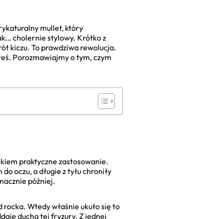
rykaturalny mullet, który
ak… cholernie stylowy. Krótko z
rót kiczu. To prawdziwa rewolucja.
afiłeś. Porozmawiajmy o tym, czym
łkiem praktyczne zastosowanie.
 do oczu, a długie z tyłu chroniły
nacznie później.
d rocka. Wtedy właśnie ukuło się to
ddaje ducha tej fryzury. Z jednej