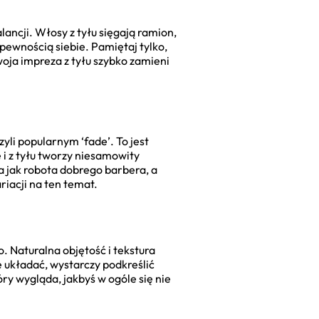
alancji. Włosy z tyłu sięgają ramion,
pewnością siebie. Pamiętaj tylko,
oja impreza z tyłu szybko zamieni
yli popularnym ‘fade’. To jest
 i z tyłu tworzy niesamowity
da jak robota dobrego barbera, a
iacji na ten temat.
. Naturalna objętość i tekstura
e układać, wystarczy podkreślić
óry wygląda, jakbyś w ogóle się nie