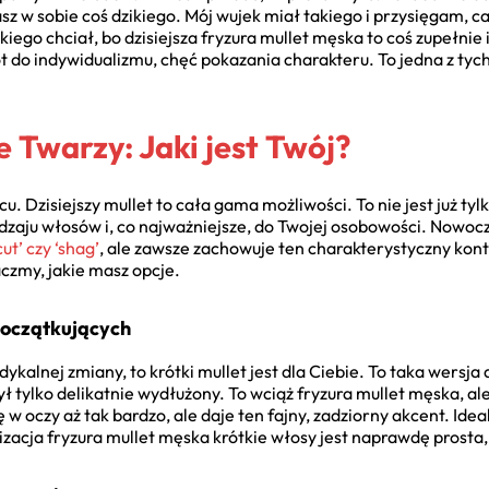
asz w sobie coś dzikiego. Mój wujek miał takiego i przysięgam, ca
ego chciał, bo dzisiejsza fryzura mullet męska to coś zupełnie
ót do indywidualizmu, chęć pokazania charakteru. To jedna z tyc
e Twarzy: Jaki jest Twój?
 Dzisiejszy mullet to cała gama możliwości. To nie jest już tylko
dzaju włosów i, co najważniejsze, do Twojej osobowości. Nowocz
cut’ czy ‘shag’
, ale zawsze zachowuje ten charakterystyczny kon
aczmy, jakie masz opcje.
a początkujących
ę radykalnej zmiany, to krótki mullet jest dla Ciebie. To taka wers
tył tylko delikatnie wydłużony. To wciąż fryzura mullet męska, a
ię w oczy aż tak bardzo, ale daje ten fajny, zadziorny akcent. Ide
ylizacja fryzura mullet męska krótkie włosy jest naprawdę prosta