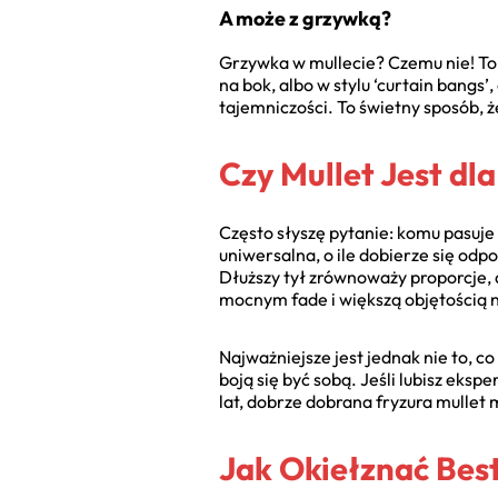
A może z grzywką?
Grzywka w mullecie? Czemu nie! To k
na bok, albo w stylu ‘curtain bangs’,
tajemniczości. To świetny sposób, ż
Czy Mullet Jest dl
Często słyszę pytanie: komu pasuje 
uniwersalna, o ile dobierze się odp
Dłuższy tył zrównoważy proporcje, 
mocnym fade i większą objętością n
Najważniejsze jest jednak nie to, co
boją się być sobą. Jeśli lubisz eksp
lat, dobrze dobrana fryzura mullet 
Jak Okiełznać Best