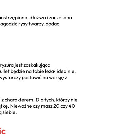
postrzępiona, dłuższa i zaczesana
łagodzić rysy twarzy, dodać
fryzura jest zaskakująco
let będzie na tobie leżał idealnie.
wystarczy postawić na wersję z
i z charakterem. Dla tych, którzy nie
siątkę. Nieważne czy masz 20 czy 40
 siebie.
ic