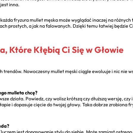
jest inna.
 że każda fryzura mullet męska może wyglądać inaczej na różnyc
osach prostych, a jak na falowanych. Dzięki temu łatwiej będzie 
a, Które Kłębią Ci Się w Głowie
ch trendów. Nowoczesny mullet męski ciągle ewoluuje i nic nie w
ego mulleta chcę?
awsze działa. Powiedz, czy wolisz krótszą czy dłuższą wersję, cz
łapie i dopasuje cięcie do twojej głowy. Taka dobrze zrobiona fr
ada?
. Kluczem jest dopasowanie stylu do siebie. Może zamiast ostre