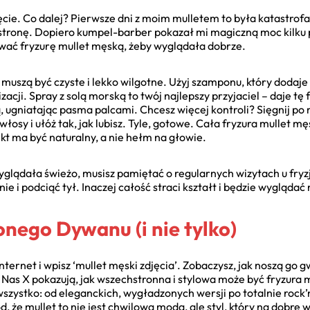
cie. Co dalej? Pierwsze dni z moim mulletem to była katastrof
 stronę. Dopiero kumpel-barber pokazał mi magiczną moc kilku 
zować fryzurę mullet męską, żeby wyglądała dobrze.
uszą być czyste i lekko wilgotne. Użyj szamponu, który dodaje ob
acji. Spray z solą morską to twój najlepszy przyjaciel – daje tę
, ugniatając pasma palcami. Chcesz więcej kontroli? Sięgnij po
łosy i ułóż tak, jak lubisz. Tyle, gotowe. Cała fryzura mullet m
ekt ma być naturalny, a nie hełm na głowie.
glądała świeżo, musisz pamiętać o regularnych wizytach u fryzj
 i podciąć tył. Inaczej całość straci kształt i będzie wyglądać 
onego Dywanu (i nie tylko)
nternet i wpisz ‘mullet męski zdjęcia’. Zobaczysz, jak noszą go g
l Nas X pokazują, jak wszechstronna i stylowa może być fryzura mu
wszystko: od eleganckich, wygładzonych wersji po totalnie rock
d, że mullet to nie jest chwilowa moda, ale styl, który na dobre wr