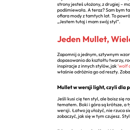
strony jesteś ułożony, z drugiej – m
podśmiewała. A teraz? Sam bym taki
ofiara mody z tamtych lat. To powr
„Jestem tutaj i mam swój styl”.
Jeden Mullet, Wiel
Zapomnij o jednym, sztywnym wzorcu.
dopasowania do kształtu twarzy, ro
inspiracje z innych stylów, jak
‘wolf 
właśnie odróżnia go od reszty. Zob
Mullet w wersji light, czyli dl
Jeśli kusi cię ten styl, ale boisz si
tematem. Boki i góra są krótsze, a 
wersji. Łatwo ją ułożyć, nie rzuca s
zobaczyć, jak się w tym czujesz. St