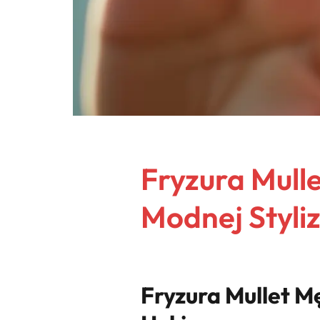
Fryzura Mull
Modnej Styliz
Fryzura Mullet Mę