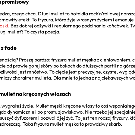
ompromisowy
iedzą, czego chcą. Długi mullet to hołd dla rock’n’rollowej nonsz
amowity efekt. To fryzura, która żyje własnym życiem i emanuje 
oski
. Bez dobrej odżywki i regularnego podcinania końcówek, Tw
ugi mullet? To czysta poezja.
 z fade
nością? Proszę bardzo: fryzura mullet męska z cieniowaniem, cz
ie od prawie gołej skóry po bokach do dłuższych partii na górze
ożliwości jest mnóstwo. To cięcie jest precyzyjne, czyste, wyglą
iczy charakter mulleta. Dla mnie to jedna z najciekawszych war
 mullet na kręconych włosach
y, wygrałeś życie. Mullet męski kręcone włosy to coś wspaniałego
ąda dynamicznie i po prostu zjawiskowo. Nie trzeba jej specjalni
zyć dyfuzorem i pozwolić jej żyć. To jest ten rodzaj fryzury, kt
azdroszczą. Taka fryzura mullet męska to prawdziwy skarb.