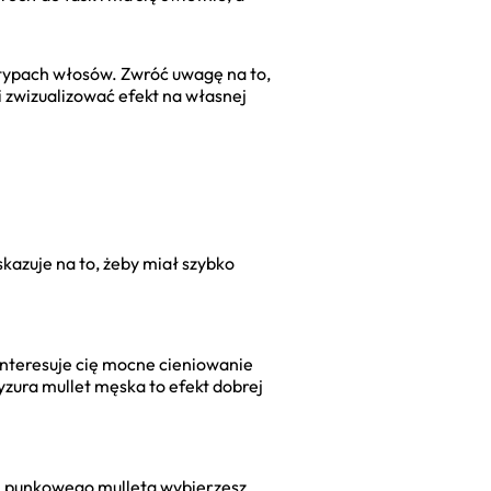
h typach włosów. Zwróć uwagę na to,
Ci zwizualizować efekt na własnej
skazuje na to, żeby miał szybko
y interesuje cię mocne cieniowanie
yzura mullet męska to efekt dobrej
go, punkowego mulleta wybierzesz