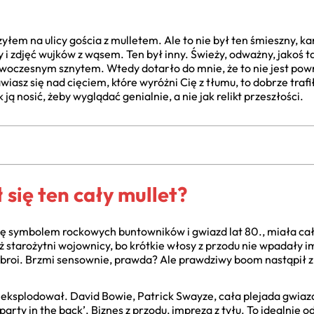
łem na ulicy gościa z mulletem. Ale to nie był ten śmieszny, ka
i zdjęć wujków z wąsem. Ten był inny. Świeży, odważny, jakoś t
 nowoczesnym sznytem. Wtedy dotarło do mnie, że to nie jest pow
anawiasz się nad cięciem, które wyróżni Cię z tłumu, to dobrze tr
k ją nosić, żeby wyglądać genialnie, a nie jak relikt przeszłości.
 się ten cały mullet?
się symbolem rockowych buntowników i gwiazd lat 80., miała ca
uż starożytni wojownicy, bo krótkie włosy z przodu nie wpadały im
zbroi. Brzmi sensownie, prawda? Ale prawdziwy boom nastąpił z
t eksplodował. David Bowie, Patrick Swayze, cała plejada gwiaz
 party in the back’. Biznes z przodu, impreza z tyłu. To idealnie o