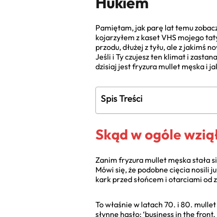
Hukiem
Pamiętam, jak parę lat temu zobaczy
kojarzyłem z kaset VHS mojego taty 
przodu, dłużej z tyłu, ale z jakimś
Jeśli i Ty czujesz ten klimat i zast
dzisiaj jest fryzura mullet męska i ja
Spis Treści
Skąd w ogóle wziął
Zanim fryzura mullet męska stała 
Mówi się, że podobne cięcia nosili j
kark przed słońcem i otarciami od 
To właśnie w latach 70. i 80. mulle
słynne hasło: ‘business in the front,