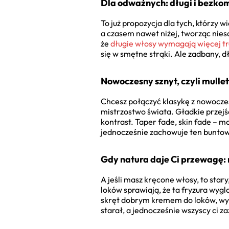
Dla odważnych: długi i bezk
To już propozycja dla tych, którzy w
a czasem nawet niżej, tworząc nies
że
długie włosy wymagają więcej tr
się w smętne strąki. Ale zadbany, dł
Nowoczesny sznyt, czyli mullet
Chcesz połączyć klasykę z nowoczes
mistrzostwo świata. Gładkie przejśc
kontrast. Taper fade, skin fade – m
jednocześnie zachowuje ten buntown
Gdy natura daje Ci przewagę:
A jeśli masz kręcone włosy, to star
loków sprawiają, że ta fryzura wygl
skręt dobrym kremem do loków, wysus
starał, a jednocześnie wszyscy ci z