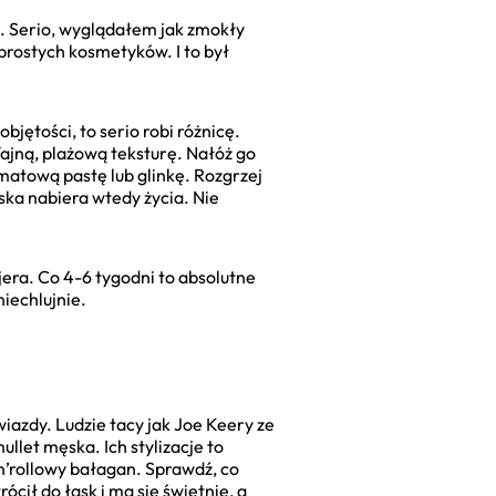
a. Serio, wyglądałem jak zmokły
prostych kosmetyków. I to był
jętości, to serio robi różnicę.
 fajną, plażową teksturę. Nałóż go
 matową pastę lub glinkę. Rozgrzej
ęska nabiera wtedy życia. Nie
era. Co 4-6 tygodni to absolutne
niechlujnie.
wiazdy. Ludzie tacy jak Joe Keery ze
llet męska. Ich stylizacje to
’n’rollowy bałagan. Sprawdź, co
ócił do łask i ma się świetnie, a