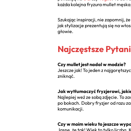
każda kolejna fryzura mullet męska 
Szukając inspiracji, nie zapomnij,
jak stylizacje prezentują się na wł
głowie.
Najczęstsze Pytani
Czy mullet jest nadal w modzie?
Jeszcze jak! To jeden z najgorętszy
zniknąć.
Jak wytłumaczyć fryzjerowi, jaki
Najlepiej weź ze sobą zdjęcie. To z
po bokach. Dobry fryzjer od razu za
komunikacji.
Czy w moim wieku to jeszcze wyp
Jasne, że tak! Wiek to tylko liczba