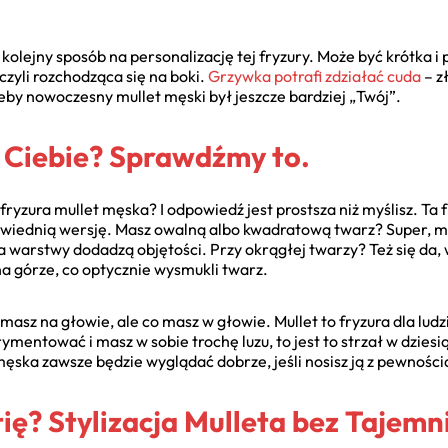
olejny sposób na personalizację tej fryzury. Może być krótka i 
 czyli rozchodząca się na boki.
Grzywka potrafi zdziałać cuda
– z
eby nowoczesny mullet męski był jeszcze bardziej „Twój”.
a Ciebie? Sprawdźmy to.
fryzura mullet męska? I odpowiedź jest prostsza niż myślisz. Ta 
owiednią wersję. Masz owalną albo kwadratową twarz? Super, mul
a warstwy dodadzą objętości. Przy okrągłej twarzy? Też się da, 
a górze, co optycznie wysmukli twarz.
 masz na głowie, ale co masz w głowie. Mullet to fryzura dla ludz
erymentować i masz w sobie trochę luzu, to jest to strzał w dzie
męska zawsze będzie wyglądać dobrze, jeśli nosisz ją z pewnością
ię? Stylizacja Mulleta bez Tajemn