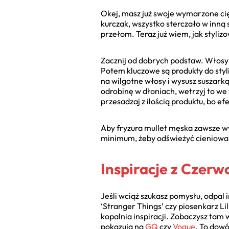
Okej, masz już swoje wymarzone cię
kurczak, wszystko sterczało w inną
przełom. Teraz już wiem, jak styli
Zacznij od dobrych podstaw. Włosy m
Potem kluczowe są produkty do styliz
na wilgotne włosy i wysusz suszarką
odrobinę w dłoniach, wetrzyj to we w
przesadzaj z ilością produktu, bo ef
Aby fryzura mullet męska zawsze wy
minimum, żeby odświeżyć cieniowanie
Inspiracje z Czerw
Jeśli wciąż szukasz pomysłu, odpal i
‘Stranger Things’ czy piosenkarz Li
kopalnia inspiracji. Zobaczysz tam 
pokazują na
GQ
czy
Vogue
. To dowó