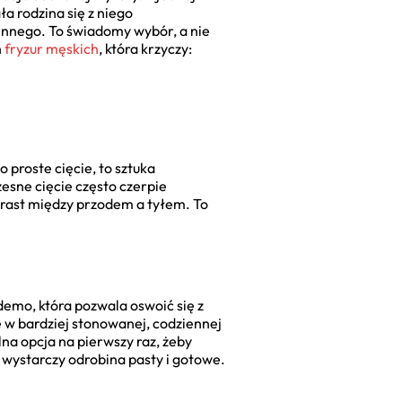
ła rodzina się z niego
 innego. To świadomy wybór, a nie
h
fryzur męskich
, która krzyczy:
 proste cięcie, to sztuka
esne cięcie często czerpie
trast między przodem a tyłem. To
ja demo, która pozwala oswoić się z
le w bardziej stonowanej, codziennej
alna opcja na pierwszy raz, żeby
, wystarczy odrobina pasty i gotowe.