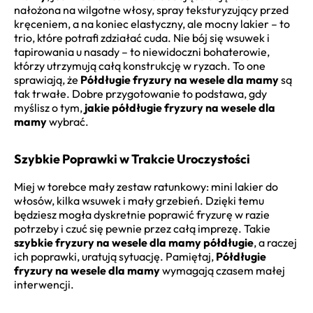
nałożona na wilgotne włosy, spray teksturyzujący przed
kręceniem, a na koniec elastyczny, ale mocny lakier – to
trio, które potrafi zdziałać cuda. Nie bój się wsuwek i
tapirowania u nasady – to niewidoczni bohaterowie,
którzy utrzymują całą konstrukcję w ryzach. To one
sprawiają, że
Półdługie fryzury na wesele dla mamy
są
tak trwałe. Dobre przygotowanie to podstawa, gdy
myślisz o tym,
jakie półdługie fryzury na wesele dla
mamy
wybrać.
Szybkie Poprawki w Trakcie Uroczystości
Miej w torebce mały zestaw ratunkowy: mini lakier do
włosów, kilka wsuwek i mały grzebień. Dzięki temu
będziesz mogła dyskretnie poprawić fryzurę w razie
potrzeby i czuć się pewnie przez całą imprezę. Takie
szybkie fryzury na wesele dla mamy półdługie
, a raczej
ich poprawki, uratują sytuację. Pamiętaj,
Półdługie
fryzury na wesele dla mamy
wymagają czasem małej
interwencji.