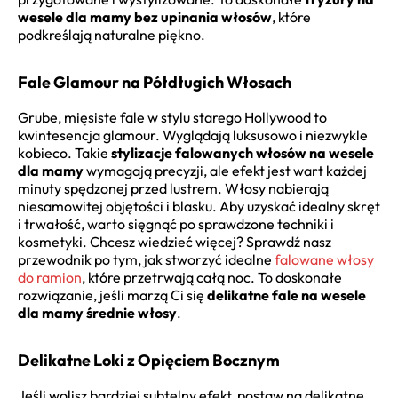
wesele dla mamy bez upinania włosów
, które
podkreślają naturalne piękno.
Fale Glamour na Półdługich Włosach
Grube, mięsiste fale w stylu starego Hollywood to
kwintesencja glamour. Wyglądają luksusowo i niezwykle
kobieco. Takie
stylizacje falowanych włosów na wesele
dla mamy
wymagają precyzji, ale efekt jest wart każdej
minuty spędzonej przed lustrem. Włosy nabierają
niesamowitej objętości i blasku. Aby uzyskać idealny skręt
i trwałość, warto sięgnąć po sprawdzone techniki i
kosmetyki. Chcesz wiedzieć więcej? Sprawdź nasz
przewodnik po tym, jak stworzyć idealne
falowane włosy
do ramion
, które przetrwają całą noc. To doskonałe
rozwiązanie, jeśli marzą Ci się
delikatne fale na wesele
dla mamy średnie włosy
.
Delikatne Loki z Opięciem Bocznym
Jeśli wolisz bardziej subtelny efekt, postaw na delikatne,