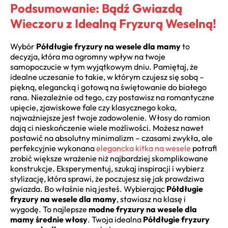
Podsumowanie: Bądź Gwiazdą
Wieczoru z Idealną Fryzurą Weselną!
Wybór
Półdługie fryzury na wesele dla mamy
to
decyzja, która ma ogromny wpływ na twoje
samopoczucie w tym wyjątkowym dniu. Pamiętaj, że
idealne uczesanie to takie, w którym czujesz się sobą –
piękną, elegancką i gotową na świętowanie do białego
rana. Niezależnie od tego, czy postawisz na romantyczne
upięcie, zjawiskowe fale czy klasycznego koka,
najważniejsze jest twoje zadowolenie. Włosy do ramion
dają ci nieskończenie wiele możliwości. Możesz nawet
postawić na absolutny minimalizm – czasami zwykła, ale
perfekcyjnie wykonana
elegancka kitka na wesele
potrafi
zrobić większe wrażenie niż najbardziej skomplikowane
konstrukcje. Eksperymentuj, szukaj inspiracji i wybierz
stylizację, która sprawi, że poczujesz się jak prawdziwa
gwiazda. Bo właśnie nią jesteś. Wybierając
Półdługie
fryzury na wesele dla mamy
, stawiasz na klasę i
wygodę. To najlepsze
modne fryzury na wesele dla
mamy średnie włosy
. Twoja idealna
Półdługie fryzury