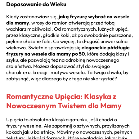
Dopasowanie do Wieku
Kiedy zastanawiasz się,
jaką fryzurę wybrać na wesele
dla mamy
, włosy do ramion otwierają przed tobą
wachlarz możliwości. Od romantycznych, luźnych upięć,
przez klasyczne, gładkie koki, aż po swobodnie puszczone,
pięknie ułożone fale. Co więcej, to długość uniwersalna
wiekowo. Świetnie sprawdzają się
eleganckie półdługie
fryzury na wesele dla mamy po 50
, które dodają klasy i
szyku, ale pozwalają też na odrobinę nowoczesnego
szaleństwa. Możesz dopasować styl do swojego
charakteru, kreacji i motywu wesela. To twoja chwila, by
zabłysnąć, więc dlaczego by z tego nie skorzystać?
Romantyczne Upięcia: Klasyka z
Nowoczesnym Twistem dla Mamy
Upięcia to absolutna klasyka gatunku, jeśli chodzi o
fryzury weselne. Ale zapomnij o sztywnych, przylizanych
kokach jak u baletnicy. Mówimy o nowoczesnych, pełnych
tekstury i lekkości formach, które wyglądają, jakby były