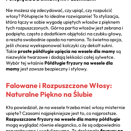
Nie możesz się zdecydować, czy upiąć, czy rozpuścić
włosy? Półupięcie to idealne rozwiązanie! To stylizacja,
która łączy w sobie wygodę upiętych włosów z pięknem
tych rozpuszczonych. Górna partia włosów jest zebrana i
podpięta, często z dodatkiem objętości na czubku głowy,
a reszta swobodnie opada na ramiona. To świetna opcja,
jeśli chcesz wyeksponować kolczyki czy dekolt sukni.
Takie
proste półdługie upięcia na wesele dla mamy
są
niezwykle twarzowe i dodają lekkości całej sylwetce.
Wybór tej właśnie
Półdługie fryzury na wesele dla
mamy
jest zawsze bezpieczny i stylowy.
Falowane i Rozpuszczone Włosy:
Naturalne Piękno na Ślubie
Kto powiedział, że na wesele trzeba mieć włosy misternie
upięte? Czasami najpiękniejsze jest to, co najprostsze.
Rozpuszczone fryzury na wesele dla mamy półdługie
mogą wyglądać równie elegancko, o ile są odpowiednio
przygotowane i wystylizowane. To doskonałe
fryzury na