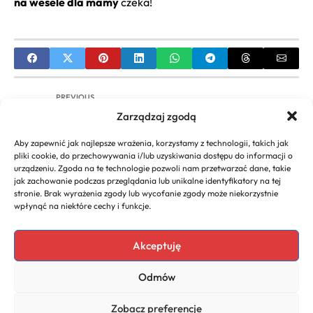
na wesele dla mamy
czeka!
PREVIOUS
Zarządzaj zgodą
Eleganckie Fryzury do Pracy: Poradnik Stylizacji i
Inspiracje
Aby zapewnić jak najlepsze wrażenia, korzystamy z technologii, takich jak
pliki cookie, do przechowywania i/lub uzyskiwania dostępu do informacji o
NEXT
urządzeniu. Zgoda na te technologie pozwoli nam przetwarzać dane, takie
jak zachowanie podczas przeglądania lub unikalne identyfikatory na tej
Fale Hollywoodzkie na Ślub: Jak Osiągnąć
stronie. Brak wyrażenia zgody lub wycofanie zgody może niekorzystnie
Perfekcyjny Look?
wpłynąć na niektóre cechy i funkcje.
Akceptuję
Copyright 2026. All rights
Polecany program do
Odmów
reserved powered by
faktur
biznescenter.eu
Polityka
Zobacz preferencje