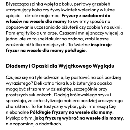
Błyszcząca spinka wpięta z boku, perłowy grzebień
utrzymujący koka czy żywy kwiatek wpleciony w luźne
upięcie – detale mają moc!
Fryzury z ozdobami do
włosów na wesele dla mamy
to świetny sposób na
dopasowanie uczesania do biżuterii czy zdobień na sukni.
Pamiętaj tylko o umiarze. Czasami mniej znaczy więcej, a
jedna, ale za to spektakularna ozdoba, zrobi lepsze
wrażenie niż kilka mniejszych. To świetne
inspiracje
fryzur na wesele dla mamy półdługie
.
Diademy i Opaski dla Wyjątkowego Wyglądu
Czujesz się na tyle odważnie, by postawić na coś bardziej
wyrazistego? Delikatna tiara lub biżuteryjna opaska
mogą być strzałem w dziesiątkę, szczególnie przy
prostszych sukienkach. Dodają królewskiego szyku i
sprawiają, że cała stylizacja nabiera bardziej uroczystego
charakteru. To fantastyczny wybór, gdy interesują Cię
niebanalne
Półdługie fryzury na wesele dla mamy
.
Myśląc o tym,
jaką fryzurę wybrać na wesele dla mamy
,
nie zapominaj o dodatkach.