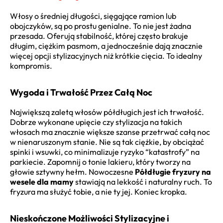
Włosy o średniej długości, sięgające ramion lub
obojczyków, są po prostu genialne. To nie jest żadna
przesada. Oferują stabilność, której często brakuje
długim, ciężkim pasmom, a jednocześnie dają znacznie
więcej opcji stylizacyjnych niż krótkie cięcia. To idealny
kompromis.
Wygoda i Trwałość Przez Całą Noc
Największą zaletą włosów półdługich jest ich trwałość.
Dobrze wykonane upięcie czy stylizacja na takich
włosach ma znacznie większe szanse przetrwać całą noc
w nienaruszonym stanie. Nie są tak ciężkie, by obciążać
spinki i wsuwki, co minimalizuje ryzyko “katastrofy” na
parkiecie. Zapomnij o tonie lakieru, który tworzy na
głowie sztywny hełm. Nowoczesne
Półdługie fryzury na
wesele dla mamy
stawiają na lekkość i naturalny ruch. To
fryzura ma służyć tobie, a nie ty jej. Koniec kropka.
Nieskończone Możliwości Stylizacyjne i