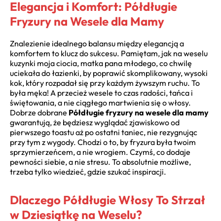
Elegancja i Komfort: Półdługie
Fryzury na Wesele dla Mamy
Znalezienie idealnego balansu między elegancją a
komfortem to klucz do sukcesu. Pamiętam, jak na weselu
kuzynki moja ciocia, matka pana młodego, co chwilę
uciekała do łazienki, by poprawić skomplikowany, wysoki
kok, który rozpadał się przy każdym żywszym ruchu. To
była męka! A przecież wesele to czas radości, tańca i
świętowania, a nie ciągłego martwienia się o włosy.
Dobrze dobrane
Półdługie fryzury na wesele dla mamy
gwarantują, że będziesz wyglądać zjawiskowo od
pierwszego toastu aż po ostatni taniec, nie rezygnując
przy tym z wygody. Chodzi o to, by fryzura była twoim
sprzymierzeńcem, a nie wrogiem. Czymś, co dodaje
pewności siebie, a nie stresu. To absolutnie możliwe,
trzeba tylko wiedzieć, gdzie szukać inspiracji.
Dlaczego Półdługie Włosy To Strzał
w Dziesiątkę na Weselu?