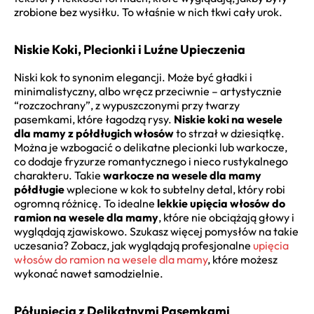
zrobione bez wysiłku. To właśnie w nich tkwi cały urok.
Niskie Koki, Plecionki i Luźne Upieczenia
Niski kok to synonim elegancji. Może być gładki i
minimalistyczny, albo wręcz przeciwnie – artystycznie
“rozczochrany”, z wypuszczonymi przy twarzy
pasemkami, które łagodzą rysy.
Niskie koki na wesele
dla mamy z półdługich włosów
to strzał w dziesiątkę.
Można je wzbogacić o delikatne plecionki lub warkocze,
co dodaje fryzurze romantycznego i nieco rustykalnego
charakteru. Takie
warkocze na wesele dla mamy
półdługie
wplecione w kok to subtelny detal, który robi
ogromną różnicę. To idealne
lekkie upięcia włosów do
ramion na wesele dla mamy
, które nie obciążają głowy i
wyglądają zjawiskowo. Szukasz więcej pomysłów na takie
uczesania? Zobacz, jak wyglądają profesjonalne
upięcia
włosów do ramion na wesele dla mamy
, które możesz
wykonać nawet samodzielnie.
Półupięcia z Delikatnymi Pasemkami