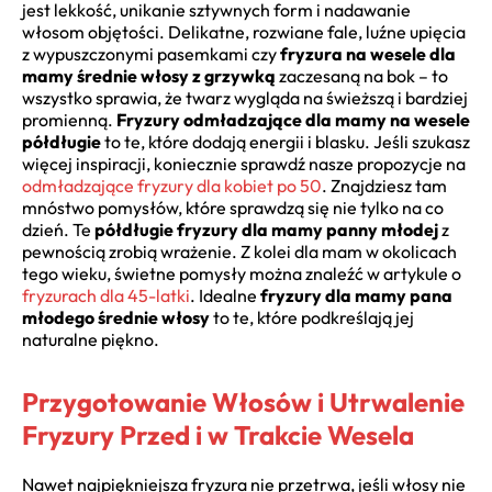
jest lekkość, unikanie sztywnych form i nadawanie
włosom objętości. Delikatne, rozwiane fale, luźne upięcia
z wypuszczonymi pasemkami czy
fryzura na wesele dla
mamy średnie włosy z grzywką
zaczesaną na bok – to
wszystko sprawia, że twarz wygląda na świeższą i bardziej
promienną.
Fryzury odmładzające dla mamy na wesele
półdługie
to te, które dodają energii i blasku. Jeśli szukasz
więcej inspiracji, koniecznie sprawdź nasze propozycje na
odmładzające fryzury dla kobiet po 50
. Znajdziesz tam
mnóstwo pomysłów, które sprawdzą się nie tylko na co
dzień. Te
półdługie fryzury dla mamy panny młodej
z
pewnością zrobią wrażenie. Z kolei dla mam w okolicach
tego wieku, świetne pomysły można znaleźć w artykule o
fryzurach dla 45-latki
. Idealne
fryzury dla mamy pana
młodego średnie włosy
to te, które podkreślają jej
naturalne piękno.
Przygotowanie Włosów i Utrwalenie
Fryzury Przed i w Trakcie Wesela
Nawet najpiękniejsza fryzura nie przetrwa, jeśli włosy nie