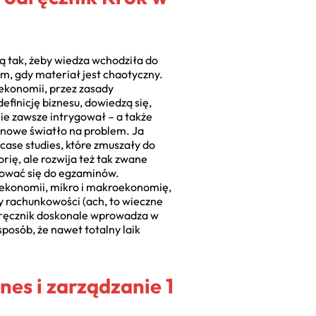
ją tak, żeby wiedza wchodziła do
em, gdy materiał jest chaotyczny.
 ekonomii, przez zasady
efinicję biznesu, dowiedzą się,
cie zawsze intrygował – a także
o nowe światło na problem. Ja
 case studies, które zmuszały do
rię, ale rozwija też tak zwane
tować się do egzaminów.
y ekonomii, mikro i makroekonomię,
y rachunkowości (ach, to wieczne
dręcznik doskonale wprowadza w
sposób, że nawet totalny laik
nes i zarządzanie 1