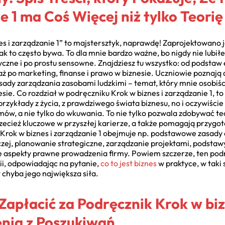
e 1 ma Coś Więcej niż tylko Teorię
es i zarządzanie 1” to majstersztyk, naprawdę! Zaprojektowano 
jak to często bywa. To dla mnie bardzo ważne, bo nigdy nie lubił
yczne i po prostu sensowne. Znajdziesz tu wszystko: od podstaw
 po marketing, finanse i prawo w biznesie. Uczniowie poznają d
asady zarządzania zasobami ludzkimi – temat, który mnie osobiś
sie. Co rozdział w podręczniku Krok w biznes i zarządzanie 1, t
przykłady z życia, z prawdziwego świata biznesu, no i oczywiście
ów, a nie tylko do wkuwania. To nie tylko pozwala zdobywać teo
zecież kluczowe w przyszłej karierze, a także pomagają przygo
 Krok w biznes i zarządzanie 1 obejmuje np. podstawowe zasad
zej, planowanie strategiczne, zarządzanie projektami, podstaw
e aspekty prawne prowadzenia firmy. Powiem szczerze, ten po
ii, odpowiadając na pytanie,
co to jest biznes
w praktyce, w taki 
t chyba jego największa siła.
 Zapłacić za Podręcznik Krok w biz
nia z Poszukiwań