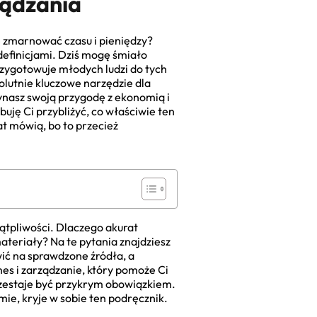
ządzania
e zmarnować czasu i pieniędzy?
definicjami. Dziś mogę śmiało
rzygotowuje młodych ludzi do tych
olutnie kluczowe narzędzie dla
zynasz swoją przygodę z ekonomią i
ję Ci przybliżyć, co właściwie ten
mat mówią, bo to przecież
wątpliwości. Dlaczego akurat
ateriały? Na te pytania znajdziesz
ić na sprawdzone źródła, a
nes i zarządzanie, który pomoże Ci
przestaje być przykrym obowiązkiem.
mie, kryje w sobie ten podręcznik.