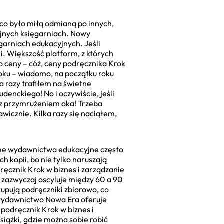
 co było miłą odmianą po innych,
cyjnych księgarniach. Nowy
garniach edukacyjnych. Jeśli
ji. Większość platform, z których
o ceny – cóż, ceny podręcznika Krok
 roku – wiadomo, na początku roku
a razy trafiłem na świetne
denckiego! No i oczywiście, jeśli
e z przymrużeniem oka! Trzeba
awicznie. Kilka razy się naciąłem,
alne wydawnictwa edukacyjne często
ch kopii, bo nie tylko naruszają
dręcznik Krok w biznes i zarządzanie
a zazwyczaj oscyluje między 60 a 90
upują podręczniki zbiorowo, co
1 wydawnictwo Nowa Era oferuje
 podręcznik Krok w biznes i
książki, gdzie można sobie robić