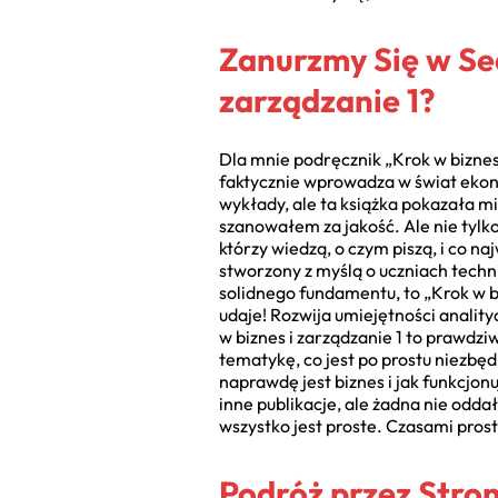
Zanurzmy Się w Sed
zarządzanie 1?
Dla mnie podręcznik „Krok w biznes 
faktycznie wprowadza w świat ekonom
wykłady, ale ta książka pokazała m
szanowałem za jakość. Ale nie tylko 
którzy wiedzą, o czym piszą, i co n
stworzony z myślą o uczniach techn
solidnego fundamentu, to „Krok w bi
udaje! Rozwija umiejętności analit
w biznes i zarządzanie 1 to prawdziw
tematykę, co jest po prostu niezbęd
naprawdę jest biznes i jak funkcjon
inne publikacje, ale żadna nie oddał
wszystko jest proste. Czasami prost
Podróż przez Stron