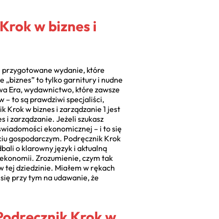
Krok w biznes i
nie przygotowane wydanie, które
 „biznes” to tylko garnitury i nudne
owa Era, wydawnictwo, które zawsze
 – to są prawdziwi specjaliści,
k Krok w biznes i zarządzanie 1 jest
 i zarządzanie. Jeżeli szukasz
świadomości ekonomicznej – i to się
yciu gospodarczym. Podręcznik Krok
bali o klarowny język i aktualną
e ekonomii. Zrozumienie, czym tak
 w tej dziedzinie. Miałem w rękach
c się przy tym na udawanie, że
 Podręcznik Krok w