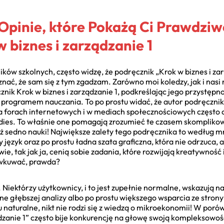
Opinie, które Pokażą Ci Prawdziw
 biznes i zarządzanie 1
ów szkolnych, często widzę, że podręcznik „Krok w biznes i zar
ć, że sam się z tym zgadzam. Zarówno moi koledzy, jak i nasi 
k Krok w biznes i zarządzanie 1, podkreślając jego przystępność
programem nauczania. To po prostu widać, że autor podręcznika
 Na forach internetowych i w mediach społecznościowych częst
udies. To właśnie one pomagają zrozumieć te czasem skompliko
ież sedno nauki! Największe zalety tego podręcznika to według m
 język oraz po prostu ładna szata graficzna, która nie odrzuca, 
e, tak jak ja, cenią sobie zadania, które rozwijają kreatywność
y wkuwać, prawda?
 Niektórzy użytkownicy, i to jest zupełnie normalne, wskazują n
 głębszej analizy albo po prostu większego wsparcia ze strony
 naturalne, nikt nie rodzi się z wiedzą o mikroekonomii! W poró
ądzanie 1” często bije konkurencję na głowę swoją kompleksowoś