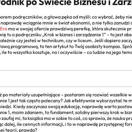
dnik po Świecie Biznesu i Zar
wyborem podręczników, a głowa pęka od myśli: co wybrać, żeby ni
naprawdę wciągnie mnie w świat ekonomii, a nie tylko zanudzi 
Era
ma w swojej ofercie prawdziwą perełkę, która skutecznie p
 tu o podręczniku „Krok w biznes i zarządzanie 1” – to jest abs
zależnie czy jesteś w technikum, czy w liceum. Jeśli dopiero zac
wą programową, to ten artykuł to Twój osobisty kompas. Spróbu
 ile to wszystko kosztuje, no i oczywiście – co ludzie na jego te
aż po materiały uzupełniające – postaram się rozwiać wszelkie 
nie 1 jest tak często polecany? Jak efektywnie wykorzystać te m
wiedzi. Kiedy zaczynasz swoją edukację, naprawdę warto postaw
nie 1, moim zdaniem, to fundament, solidny pierwszy krok w biz
 zaufaj mi, ta książka ma w sobie to coś, co sprawia, że nauka 
ąc dalej, ile cennych informacji, i to w naprawdę przystępnej for
hej teorii, prawda?