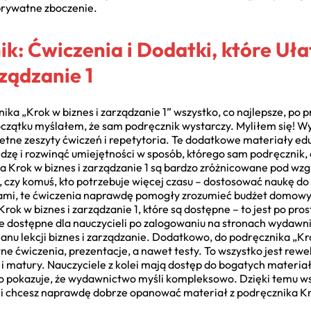
prywatne zboczenie.
ik: Ćwiczenia i Dodatki, które Uł
rządzanie 1
ka „Krok w biznes i zarządzanie 1” wszystko, co najlepsze, po p
oczątku myślałem, że sam podręcznik wystarczy. Myliłem się!
etne zeszyty ćwiczeń i repetytoria. Te dodatkowe materiały edu
zę i rozwinąć umiejętności w sposób, którego sam podręcznik, c
 Krok w biznes i zarządzanie 1 są bardzo zróżnicowane pod wzg
, czy komuś, kto potrzebuje więcej czasu – dostosować naukę d
sami, te ćwiczenia naprawdę pomogły zrozumieć budżet domowy.
ok w biznes i zarządzanie 1, które są dostępne – to jest po prost
one dostępne dla nauczycieli po zalogowaniu na stronach wydawni
nu lekcji biznes i zarządzanie. Dodatkowo, do podręcznika „Kro
wne ćwiczenia, prezentacje, a nawet testy. To wszystko jest re
i matury. Nauczyciele z kolei mają dostęp do bogatych mater
 co pokazuje, że wydawnictwo myśli kompleksowo. Dzięki temu ws
li chcesz naprawdę dobrze opanować materiał z podręcznika Krok