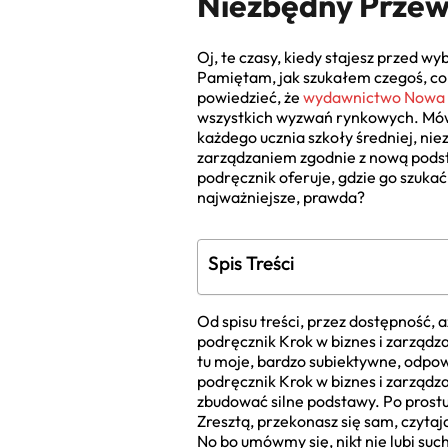
Niezbędny Przewo
Oj, te czasy, kiedy stajesz przed 
Pamiętam, jak szukałem czegoś, co 
powiedzieć, że
wydawnictwo Nowa 
wszystkich wyzwań rynkowych. Mówię
każdego ucznia szkoły średniej, nie
zarządzaniem zgodnie z nową podsta
podręcznik oferuje, gdzie go szukać,
najważniejsze, prawda?
Spis Treści
Od spisu treści, przez dostępność, 
podręcznik Krok w biznes i zarządza
tu moje, bardzo subiektywne, odpo
podręcznik Krok w biznes i zarządza
zbudować silne podstawy. Po prostu
Zresztą, przekonasz się sam, czytaj
No bo umówmy się, nikt nie lubi suc