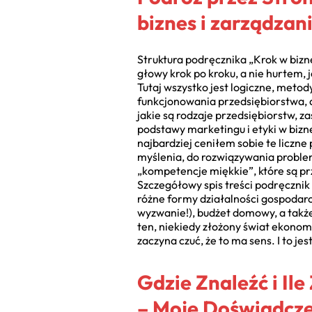
biznes i zarządzani
Struktura podręcznika „Krok w bizn
głowy krok po kroku, a nie hurtem, 
Tutaj wszystko jest logiczne, metod
funkcjonowania przedsiębiorstwa, aż
jakie są rodzaje przedsiębiorstw, z
podstawy marketingu i etyki w bizne
najbardziej ceniłem sobie te liczne 
myślenia, do rozwiązywania problem
„kompetencje miękkie”, które są pr
Szczegółowy spis treści podręcznik
różne formy działalności gospodarc
wyzwanie!), budżet domowy, a takż
ten, niekiedy złożony świat ekonom
zaczyna czuć, że to ma sens. I to jes
Gdzie Znaleźć i Ile
– Moje Doświadcze