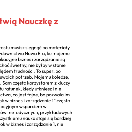
atwią Nauczkę z
rostu musisz sięgnąć po materiały
 Wydawnictwo Nowa Era, ku mojemu
kacyjne biznes i zarządzanie są
hoć świetny, nie byłby w stanie
lędem trudności. To super, bo
o swoich potrzeb. Mojemu koledze,
 Sam często korzystałem z kluczy
u ratunek, kiedy utkniesz i nie
ctwa, co jest fajne, bo pozwala im
k w biznes i zarządzanie 1” często
welacyjnym wsparciem w
iałów metodycznych, przykładowych
zystkiemu nauka staje się bardziej
 w biznes i zarządzanie 1, nie