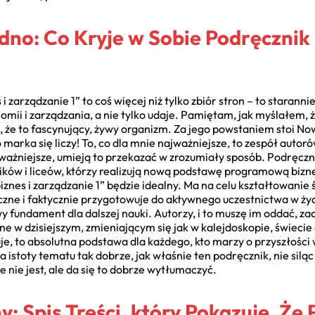
no: Co Kryje w Sobie Podręcznik 
i zarządzanie 1” to coś więcej niż tylko zbiór stron – to staran
ii i zarządzania, a nie tylko udaje. Pamiętam, jak myślałem, że
i, że to fascynujący, żywy organizm. Za jego powstaniem stoi N
marka się liczy! To, co dla mnie najważniejsze, to zespół autorów
ajważniejsze, umieją to przekazać w zrozumiały sposób. Podręczni
ików i liceów, którzy realizują nową podstawę programową biznes
znes i zarządzanie 1” będzie idealny. Ma na celu kształtowanie 
yczne i faktycznie przygotowuje do aktywnego uczestnictwa w ż
y fundament dla dalszej nauki. Autorzy, i to muszę im oddać, zad
ne w dzisiejszym, zmieniającym się jak w kalejdoskopie, świeci
uje, to absolutna podstawa dla każdego, kto marzy o przyszłości
a istoty tematu tak dobrze, jak właśnie ten podręcznik, nie silą
e nie jest, ale da się to dobrze wytłumaczyć.
y: Spis Treści, który Pokazuje, Że