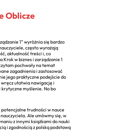
e Oblicze
ządzanie 1” wyróżnia się bardzo
nauczyciele, często wyrażają
, aktualność treści i, co
 Krok w biznes i zarządzanie 1
o czytam pochwały na temat
wane zagadnienia i zastosować
nie jego praktyczne podejście do
a wręcz ułatwia nawigację i
 i krytyczne myślenie. No bo
a potencjalne trudności w nauce
 nauczyciela. Ale umówmy się, w
wnaniu z innymi książkami do nauki
cią i zgodnością z polską podstawą