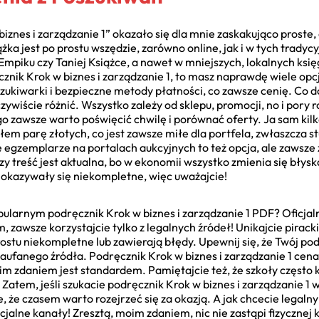
iznes i zarządzanie 1” okazało się dla mnie zaskakująco proste,
żka jest po prostu wszędzie, zarówno online, jak i w tych trady
mpiku czy Taniej Książce, a nawet w mniejszych, lokalnych księ
cznik Krok w biznes i zarządzanie 1, to masz naprawdę wiele opc
szukiwarki i bezpieczne metody płatności, co zawsze cenię. Co d
czywiście różnić. Wszystko zależy od sklepu, promocji, no i pory
go zawsze warto poświęcić chwilę i porównać oferty. Ja sam kilk
em parę złotych, co jest zawsze miłe dla portfela, zwłaszcza stu
e egzemplarze na portalach aukcyjnych to też opcja, ale zawsz
czy treść jest aktualna, bo w ekonomii wszystko zmienia się błysk
 okazywały się niekompletne, więc uważajcie!
opularnym podręcznik Krok w biznes i zarządzanie 1 PDF? Oficj
, zawsze korzystajcie tylko z legalnych źródeł! Unikajcie piracki
rostu niekompletne lub zawierają błędy. Upewnij się, że Twój po
 zaufanego źródła. Podręcznik Krok w biznes i zarządzanie 1 cen
m zdaniem jest standardem. Pamiętajcie też, że szkoły często k
 Zatem, jeśli szukacie podręcznik Krok w biznes i zarządzanie 
e, że czasem warto rozejrzeć się za okazją. A jak chcecie legalny
icjalne kanały! Zresztą, moim zdaniem, nic nie zastąpi fizycznej 