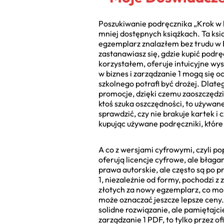
Poszukiwanie podręcznika „Krok w b
mniej dostępnych książkach. Ta ksią
egzemplarz znalazłem bez trudu w E
zastanawiasz się, gdzie kupić podrę
korzystałem, oferuje intuicyjne wy
w biznes i zarządzanie 1 mogą się o
szkolnego potrafi być drożej. Dlate
promocje, dzięki czemu zaoszczędził
ktoś szuka oszczędności, to używan
sprawdzić, czy nie brakuje kartek i 
kupując używane podręczniki, które
A co z wersjami cyfrowymi, czyli p
oferują licencje cyfrowe, ale błagam
prawa autorskie, ale często są po p
1, niezależnie od formy, pochodzi z
złotych za nowy egzemplarz, co moi
może oznaczać jeszcze lepsze ceny.
solidne rozwiązanie, ale pamiętajci
zarządzanie 1 PDF, to tylko przez of