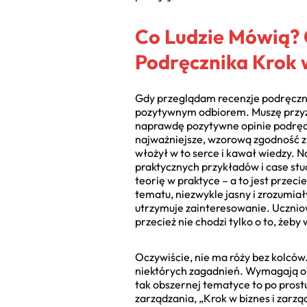
Co Ludzie Mówią? 
Podręcznika Krok w
Gdy przeglądam recenzje podręcznik
pozytywnym odbiorem. Muszę przyzna
naprawdę pozytywne opinie podręczni
najważniejsze, wzorową zgodność z 
włożył w to serce i kawał wiedzy.
praktycznych przykładów i case st
teorię w praktyce – a to jest przec
tematu, niezwykle jasny i zrozumiały
utrzymuje zainteresowanie. Uczniowi
przecież nie chodzi tylko o to, żeb
Oczywiście, nie ma róży bez kolców.
niektórych zagadnień. Wymagają one
tak obszernej tematyce to po prostu
zarządzania, „Krok w biznes i zarz