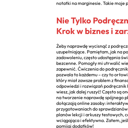
notatki na marginesie. Takie moje 
Nie Tylko Podręczn
Krok w biznes i za
Żeby naprawdę wycisnąć z podręczni
uzupełniające. Pamiętam, jak na p
zadowoleniu, często udostępnia świ
bezcenne. Pomogły mi utrwalić wied
zapewnić. Ćwiczenia do podręcznika
pozwala to każdemu – czy to orłowi
który miał zawsze problem z finan
odpowiedzi i rozwiązań podręcznik Kr
wiesz, jak dalej ruszyć! Często są 
na tworzenie naprawdę spójnego pla
dołączają online zasoby: interakty
przygotowaniach do sprawdzianów 
planów lekcji i arkuszy testowych,
wciągająca i efektywna. Zatem, jeś
pomijaj dodatków!