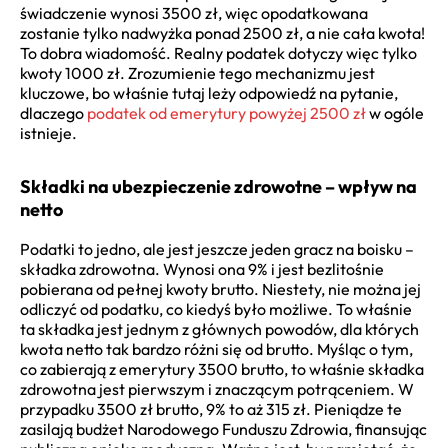
świadczenie wynosi 3500 zł, więc opodatkowana
zostanie tylko nadwyżka ponad 2500 zł, a nie cała kwota!
To dobra wiadomość. Realny podatek dotyczy więc tylko
kwoty 1000 zł. Zrozumienie tego mechanizmu jest
kluczowe, bo właśnie tutaj leży odpowiedź na pytanie,
dlaczego
podatek od emerytury powyżej 2500 zł
w ogóle
istnieje.
Składki na ubezpieczenie zdrowotne – wpływ na
netto
Podatki to jedno, ale jest jeszcze jeden gracz na boisku –
składka zdrowotna. Wynosi ona 9% i jest bezlitośnie
pobierana od pełnej kwoty brutto. Niestety, nie można jej
odliczyć od podatku, co kiedyś było możliwe. To właśnie
ta składka jest jednym z głównych powodów, dla których
kwota netto tak bardzo różni się od brutto. Myśląc o tym,
co zabierają z emerytury 3500 brutto, to właśnie składka
zdrowotna jest pierwszym i znaczącym potrąceniem. W
przypadku 3500 zł brutto, 9% to aż 315 zł. Pieniądze te
zasilają budżet Narodowego Funduszu Zdrowia, finansując