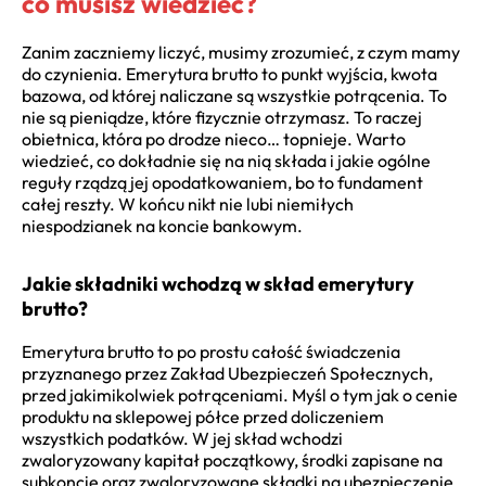
co musisz wiedzieć?
Zanim zaczniemy liczyć, musimy zrozumieć, z czym mamy
do czynienia. Emerytura brutto to punkt wyjścia, kwota
bazowa, od której naliczane są wszystkie potrącenia. To
nie są pieniądze, które fizycznie otrzymasz. To raczej
obietnica, która po drodze nieco… topnieje. Warto
wiedzieć, co dokładnie się na nią składa i jakie ogólne
reguły rządzą jej opodatkowaniem, bo to fundament
całej reszty. W końcu nikt nie lubi niemiłych
niespodzianek na koncie bankowym.
Jakie składniki wchodzą w skład emerytury
brutto?
Emerytura brutto to po prostu całość świadczenia
przyznanego przez Zakład Ubezpieczeń Społecznych,
przed jakimikolwiek potrąceniami. Myśl o tym jak o cenie
produktu na sklepowej półce przed doliczeniem
wszystkich podatków. W jej skład wchodzi
zwaloryzowany kapitał początkowy, środki zapisane na
subkoncie oraz zwaloryzowane składki na ubezpieczenie