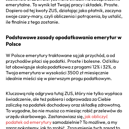
emerytalne. To wynik lat Twojej pracy i składek. Proste.
Dopiero od tej kwoty ZUS, działając jako płatnik, zaczyna
swoje czary-mary, czyli obliczenia i potrącenia, by ustalić,
ile finalnie z tego zostanie.
Podstawowe zasady opodatkowania emerytur w
Polsce
W Polsce emerytury traktowane są jak przychód, a od
przychodów płaci się podatki. Proste i bolesne. Od kilku
lat obowiązuje skala podatkowa z progami 12% i 32%, a
Twoja emerytura w wysokości 3500 zł miesięcznie
idealnie mieści się w pierwszym progu podatkowym.
Kluczową rolę odgrywa tutaj ZUS, który nie tylko wypłaca
świadczenie, ale też pobiera i odprowadza za Ciebie
zaliczkę na podatek dochodowy oraz składkę zdrowotną.
To wygodne, bo nie musisz co miesiąc robić przelewów do
urzędu skarbowego. Zastanawiasz się,
jak obliczyć
podatek od emerytury
samodzielnie? To możliwe, a my
zaraz pokażemy, jak to zrobić. Zrozumienie tych zasad to