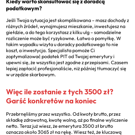
Kiedy warto skonsultować się z doradcą
podatkowym?
Jeśli Twoja sytuacja jest skomplikowana – masz dochody z
różnych źródeł, wynajmujesz mieszkanie, inwestujesz na
giełdzie, a do tego korzystasz z kilku ulg – samodzielne
rozliczenie może być ryzykowne. Łatwo o pomyłkę. W
takim wypadku wizyta u doradcy podatkowego to nie
koszt, a inwestycja. Specjalista pomoże Ci
zoptymalizować podatek PIT od Twojej emerytury i
upewni się, że wszystko jest zgodne z przepisami. Czasem
lepiej zapłacić profesjonaliście, niż później tłumaczyć się
w urzędzie skarbowym.
Więc ile zostanie z tych 3500 zł?
Garść konkretów na koniec
Przebrnęliśmy przez wszystko. Od kwoty brutto, przez
składkę zdrowotną, kwotę wolną, aż po finalne wyliczenie
netto. Teraz już wiesz, że emerytura 3500 zł brutto
oznacza około 3065 zł na rękę. Wiesz też, że kluczową