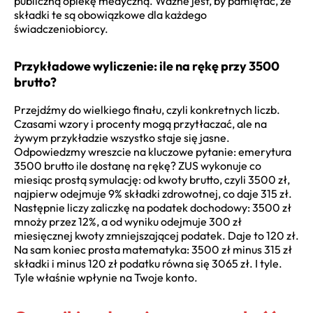
publiczną opiekę medyczną. Ważne jest, by pamiętać, że
składki te są obowiązkowe dla każdego
świadczeniobiorcy.
Przykładowe wyliczenie: ile na rękę przy 3500
brutto?
Przejdźmy do wielkiego finału, czyli konkretnych liczb.
Czasami wzory i procenty mogą przytłaczać, ale na
żywym przykładzie wszystko staje się jasne.
Odpowiedzmy wreszcie na kluczowe pytanie: emerytura
3500 brutto ile dostanę na rękę? ZUS wykonuje co
miesiąc prostą symulację: od kwoty brutto, czyli 3500 zł,
najpierw odejmuje 9% składki zdrowotnej, co daje 315 zł.
Następnie liczy zaliczkę na podatek dochodowy: 3500 zł
mnoży przez 12%, a od wyniku odejmuje 300 zł
miesięcznej kwoty zmniejszającej podatek. Daje to 120 zł.
Na sam koniec prosta matematyka: 3500 zł minus 315 zł
składki i minus 120 zł podatku równa się 3065 zł. I tyle.
Tyle właśnie wpłynie na Twoje konto.