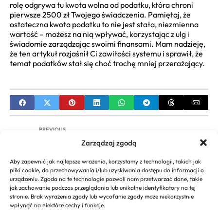
rolę odgrywa tu kwota wolna od podatku, która chroni
pierwsze 2500 zł Twojego świadczenia. Pamiętaj, że
ostateczna kwota podatku to nie jest stała, niezmienna
wartość – możesz na nią wpływać, korzystając z ulg i
świadomie zarządzając swoimi finansami. Mam nadzieję,
że ten artykuł rozjaśnił Ci zawiłości systemu i sprawił, że
temat podatków stał się choć trochę mniej przerażający.
PREVIOUS
Zarządzaj zgodą
Jak obniżyć podatek dochodowy – Skuteczne
porady
Aby zapewnić jak najlepsze wrażenia, korzystamy z technologii, takich jak
pliki cookie, do przechowywania i/lub uzyskiwania dostępu do informacji o
NEXT
urządzeniu. Zgoda na te technologie pozwoli nam przetwarzać dane, takie
jak zachowanie podczas przeglądania lub unikalne identyfikatory na tej
Podatek od wygranej w teleturniejach – Co musisz
stronie. Brak wyrażenia zgody lub wycofanie zgody może niekorzystnie
wiedzieć
wpłynąć na niektóre cechy i funkcje.