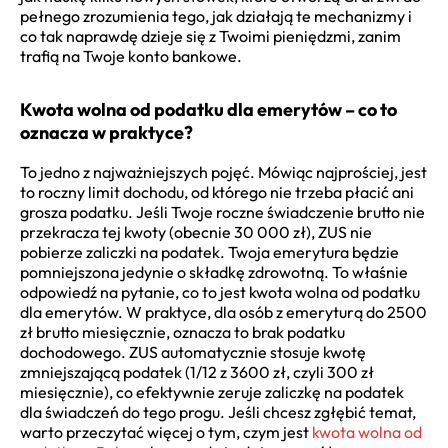
pełnego zrozumienia tego, jak działają te mechanizmy i
co tak naprawdę dzieje się z Twoimi pieniędzmi, zanim
trafią na Twoje konto bankowe.
Kwota wolna od podatku dla emerytów – co to
oznacza w praktyce?
To jedno z najważniejszych pojęć. Mówiąc najprościej, jest
to roczny limit dochodu, od którego nie trzeba płacić ani
grosza podatku. Jeśli Twoje roczne świadczenie brutto nie
przekracza tej kwoty (obecnie 30 000 zł), ZUS nie
pobierze zaliczki na podatek. Twoja emerytura będzie
pomniejszona jedynie o składkę zdrowotną. To właśnie
odpowiedź na pytanie, co to jest kwota wolna od podatku
dla emerytów. W praktyce, dla osób z emeryturą do 2500
zł brutto miesięcznie, oznacza to brak podatku
dochodowego. ZUS automatycznie stosuje kwotę
zmniejszającą podatek (1/12 z 3600 zł, czyli 300 zł
miesięcznie), co efektywnie zeruje zaliczkę na podatek
dla świadczeń do tego progu. Jeśli chcesz zgłębić temat,
warto przeczytać więcej o tym, czym jest
kwota wolna od