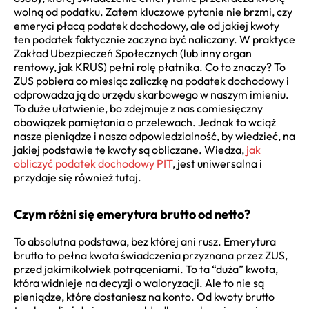
wolną od podatku. Zatem kluczowe pytanie nie brzmi, czy
emeryci płacą podatek dochodowy, ale od jakiej kwoty
ten podatek faktycznie zaczyna być naliczany. W praktyce
Zakład Ubezpieczeń Społecznych (lub inny organ
rentowy, jak KRUS) pełni rolę płatnika. Co to znaczy? To
ZUS pobiera co miesiąc zaliczkę na podatek dochodowy i
odprowadza ją do urzędu skarbowego w naszym imieniu.
To duże ułatwienie, bo zdejmuje z nas comiesięczny
obowiązek pamiętania o przelewach. Jednak to wciąż
nasze pieniądze i nasza odpowiedzialność, by wiedzieć, na
jakiej podstawie te kwoty są obliczane. Wiedza,
jak
obliczyć podatek dochodowy PIT
, jest uniwersalna i
przydaje się również tutaj.
Czym różni się emerytura brutto od netto?
To absolutna podstawa, bez której ani rusz. Emerytura
brutto to pełna kwota świadczenia przyznana przez ZUS,
przed jakimikolwiek potrąceniami. To ta “duża” kwota,
która widnieje na decyzji o waloryzacji. Ale to nie są
pieniądze, które dostaniesz na konto. Od kwoty brutto