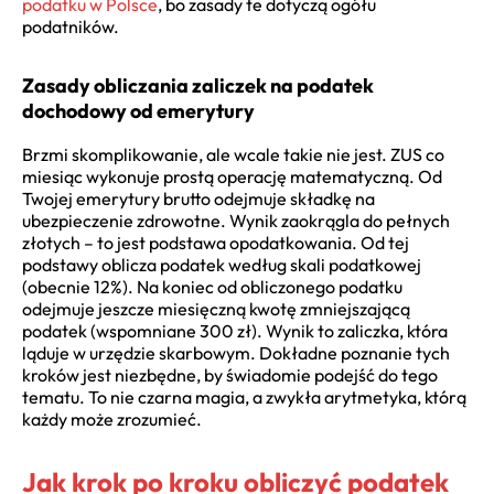
podatku w Polsce
, bo zasady te dotyczą ogółu
podatników.
Zasady obliczania zaliczek na podatek
dochodowy od emerytury
Brzmi skomplikowanie, ale wcale takie nie jest. ZUS co
miesiąc wykonuje prostą operację matematyczną. Od
Twojej emerytury brutto odejmuje składkę na
ubezpieczenie zdrowotne. Wynik zaokrągla do pełnych
złotych – to jest podstawa opodatkowania. Od tej
podstawy oblicza podatek według skali podatkowej
(obecnie 12%). Na koniec od obliczonego podatku
odejmuje jeszcze miesięczną kwotę zmniejszającą
podatek (wspomniane 300 zł). Wynik to zaliczka, która
ląduje w urzędzie skarbowym. Dokładne poznanie tych
kroków jest niezbędne, by świadomie podejść do tego
tematu. To nie czarna magia, a zwykła arytmetyka, którą
każdy może zrozumieć.
Jak krok po kroku obliczyć podatek