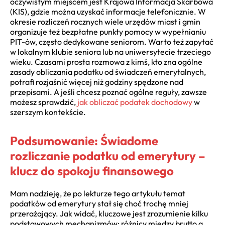
oczywistym miejscem jest Krajowa Informacja Skarbowa
(KIS), gdzie można uzyskać informacje telefonicznie. W
okresie rozliczeń rocznych wiele urzędów miast i gmin
organizuje też bezpłatne punkty pomocy w wypełnianiu
PIT-ów, często dedykowane seniorom. Warto też zapytać
w lokalnym klubie seniora lub na uniwersytecie trzeciego
wieku. Czasami prosta rozmowa z kimś, kto zna ogólne
zasady obliczania podatku od świadczeń emerytalnych,
potrafi rozjaśnić więcej niż godziny spędzone nad
przepisami. A jeśli chcesz poznać ogólne reguły, zawsze
możesz sprawdzić,
jak obliczać podatek dochodowy
w
szerszym kontekście.
Podsumowanie: Świadome
rozliczanie podatku od emerytury –
klucz do spokoju finansowego
Mam nadzieję, że po lekturze tego artykułu temat
podatków od emerytury stał się choć trochę mniej
przerażający. Jak widać, kluczowe jest zrozumienie kilku
podstawowych mechanizmów: różnicy między brutto a