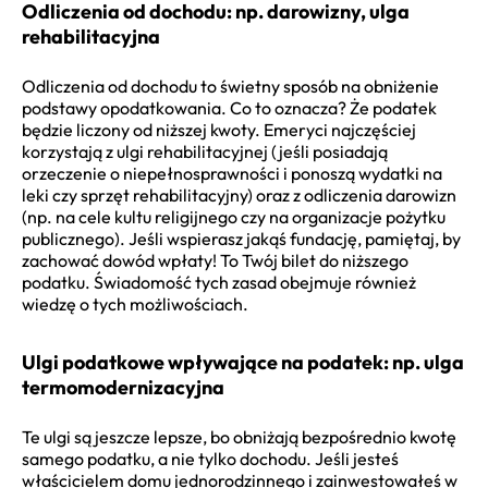
Odliczenia od dochodu: np. darowizny, ulga
rehabilitacyjna
Odliczenia od dochodu to świetny sposób na obniżenie
podstawy opodatkowania. Co to oznacza? Że podatek
będzie liczony od niższej kwoty. Emeryci najczęściej
korzystają z ulgi rehabilitacyjnej (jeśli posiadają
orzeczenie o niepełnosprawności i ponoszą wydatki na
leki czy sprzęt rehabilitacyjny) oraz z odliczenia darowizn
(np. na cele kultu religijnego czy na organizacje pożytku
publicznego). Jeśli wspierasz jakąś fundację, pamiętaj, by
zachować dowód wpłaty! To Twój bilet do niższego
podatku. Świadomość tych zasad obejmuje również
wiedzę o tych możliwościach.
Ulgi podatkowe wpływające na podatek: np. ulga
termomodernizacyjna
Te ulgi są jeszcze lepsze, bo obniżają bezpośrednio kwotę
samego podatku, a nie tylko dochodu. Jeśli jesteś
właścicielem domu jednorodzinnego i zainwestowałeś w