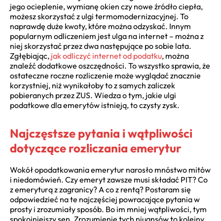
jego ocieplenie, wymianę okien czy nowe źródło ciepła,
możesz skorzystać z ulgi termomodernizacyjnej. To
naprawdę duże kwoty, które można odzyskać. Innym
popularnym odliczeniem jest ulga na internet – można z
niej skorzystać przez dwa następujące po sobie lata.
Zgłębiając,
jak odliczyć internet od podatku
, można
znaleźć dodatkowe oszczędności. To wszystko sprawia, że
ostateczne roczne rozliczenie może wyglądać znacznie
korzystniej, niż wynikałoby to z samych zaliczek
pobieranych przez ZUS. Wiedza o tym, jakie ulgi
podatkowe dla emerytów istnieją, to czysty zysk.
Najczęstsze pytania i wątpliwości
dotyczące rozliczania emerytur
Wokół opodatkowania emerytur narosło mnóstwo mitów
i niedomówień. Czy emeryt zawsze musi składać PIT? Co
z emeryturą z zagranicy? A co z rentą? Postaram się
odpowiedzieć na te najczęściej powracające pytania w
prosty i zrozumiały sposób. Bo im mniej wątpliwości, tym
spokojniejszy sen. Zrozumienie tych niuansów to kolejny