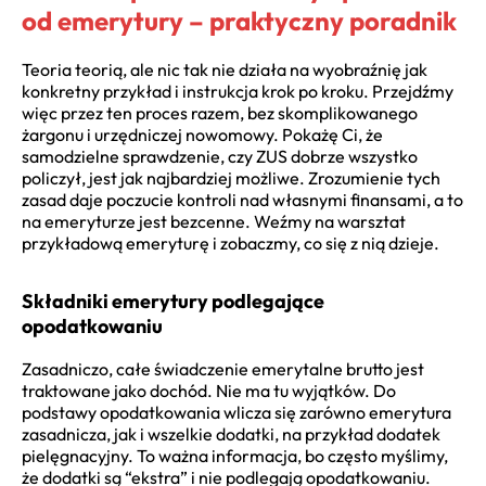
od emerytury – praktyczny poradnik
Teoria teorią, ale nic tak nie działa na wyobraźnię jak
konkretny przykład i instrukcja krok po kroku. Przejdźmy
więc przez ten proces razem, bez skomplikowanego
żargonu i urzędniczej nowomowy. Pokażę Ci, że
samodzielne sprawdzenie, czy ZUS dobrze wszystko
policzył, jest jak najbardziej możliwe. Zrozumienie tych
zasad daje poczucie kontroli nad własnymi finansami, a to
na emeryturze jest bezcenne. Weźmy na warsztat
przykładową emeryturę i zobaczmy, co się z nią dzieje.
Składniki emerytury podlegające
opodatkowaniu
Zasadniczo, całe świadczenie emerytalne brutto jest
traktowane jako dochód. Nie ma tu wyjątków. Do
podstawy opodatkowania wlicza się zarówno emerytura
zasadnicza, jak i wszelkie dodatki, na przykład dodatek
pielęgnacyjny. To ważna informacja, bo często myślimy,
że dodatki są “ekstra” i nie podlegają opodatkowaniu.