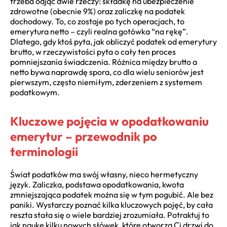
trzeba odjąć dwie rzeczy: składkę na ubezpieczenie
zdrowotne (obecnie 9%) oraz zaliczkę na podatek
dochodowy. To, co zostaje po tych operacjach, to
emerytura netto – czyli realna gotówka “na rękę”.
Dlatego, gdy ktoś pyta, jak obliczyć podatek od emerytury
brutto, w rzeczywistości pyta o cały ten proces
pomniejszania świadczenia. Różnica między brutto a
netto bywa naprawdę spora, co dla wielu seniorów jest
pierwszym, często niemiłym, zderzeniem z systemem
podatkowym.
Kluczowe pojęcia w opodatkowaniu
emerytur – przewodnik po
terminologii
Świat podatków ma swój własny, nieco hermetyczny
język. Zaliczka, podstawa opodatkowania, kwota
zmniejszająca podatek można się w tym pogubić. Ale bez
paniki. Wystarczy poznać kilka kluczowych pojęć, by cała
reszta stała się o wiele bardziej zrozumiała. Potraktuj to
jak naukę kilku nowych słówek, które otworzą Ci drzwi do