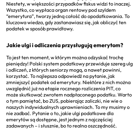
Niestety, w większości przypadków fiskus widzi to inaczej.
Wszystko, co wypłaca organ rentowy pod szyldem
“emerytura”, tworzy jedną całość do opodatkowania. To
kluczowa wiedza, gdy zastanawiasz się, jak obliczyć ten
podatek w sposób prawidłowy.
Jakie ulgi i odliczenia przysługują emerytom?
To jest ten moment, w którym można odzyskać trochę
pieniędzy! Polski system podatkowy przewiduje szereg ulg
i odliczeń, z których seniorzy mogą, a nawet powinni,
korzystać. To najlepsza odpowiedź na pytanie, jak
zmniejszyć podatek od emerytury. Niektóre z nich można
uwzględnić już na etapie rocznego rozliczenia PIT, co
może skutkować zwrotem nadpłaconego podatku. Warto
o tym pamiętać, bo ZUS, pobierając zaliczki, nie wie o
naszych indywidualnych uprawnieniach. To my musimy o
nie zadbać. Pytanie o to, jakie ulgi podatkowe dla
emerytów są dostępne, jest jednym z najczęściej
zadawanych – i słusznie, bo to realna oszczędność.