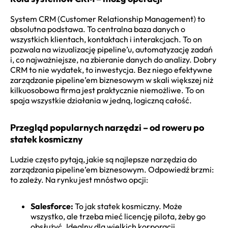
System CRM (Customer Relationship Management) to
absolutna podstawa. To centralna baza danych o
wszystkich klientach, kontaktach i interakcjach. To on
pozwala na wizualizację pipeline’u, automatyzację zadań
i, co najważniejsze, na zbieranie danych do analizy. Dobry
CRM to nie wydatek, to inwestycja. Bez niego efektywne
zarządzanie pipeline’em biznesowym w skali większej niż
kilkuosobowa firma jest praktycznie niemożliwe. To on
spaja wszystkie działania w jedną, logiczną całość.
Przegląd popularnych narzędzi – od roweru po
statek kosmiczny
Ludzie często pytają, jakie są najlepsze narzędzia do
zarządzania pipeline’em biznesowym. Odpowiedź brzmi:
to zależy. Na rynku jest mnóstwo opcji:
Salesforce:
To jak statek kosmiczny. Może
wszystko, ale trzeba mieć licencję pilota, żeby go
obsłużyć. Idealny dla wielkich korporacji.