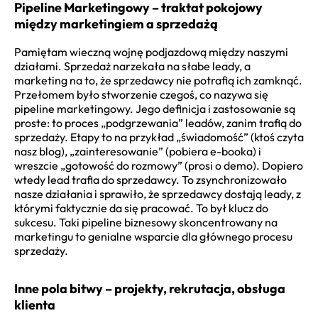
Pipeline Marketingowy – traktat pokojowy
między marketingiem a sprzedażą
Pamiętam wieczną wojnę podjazdową między naszymi
działami. Sprzedaż narzekała na słabe leady, a
marketing na to, że sprzedawcy nie potrafią ich zamknąć.
Przełomem było stworzenie czegoś, co nazywa się
pipeline marketingowy. Jego definicja i zastosowanie są
proste: to proces „podgrzewania” leadów, zanim trafią do
sprzedaży. Etapy to na przykład „świadomość” (ktoś czyta
nasz blog), „zainteresowanie” (pobiera e-booka) i
wreszcie „gotowość do rozmowy” (prosi o demo). Dopiero
wtedy lead trafia do sprzedawcy. To zsynchronizowało
nasze działania i sprawiło, że sprzedawcy dostają leady, z
którymi faktycznie da się pracować. To był klucz do
sukcesu. Taki pipeline biznesowy skoncentrowany na
marketingu to genialne wsparcie dla głównego procesu
sprzedaży.
Inne pola bitwy – projekty, rekrutacja, obsługa
klienta