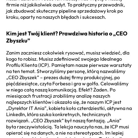
firmie niż jakikolwiek audyt. To praktyczny przewodnik,
jak zbudować skuteczny pipeline sprzedażowy krok po
kroku, oparty na naszych błędach i sukcesach.
Kim jest Twój klient? Prawdziwa historia o „CEO
Zbyszku”
Zanim zaczniesz cokolwiek rysować, musisz wiedzieć, dla
kogo to robisz. Musisz zdefiniować swojego Idealnego
Profilu Klienta (ICP). Pamiętam nasze pierwsze warsztaty
na ten temat. Stworzyliśmy personę, którą nazwaliśmy
„CEO Zbyszek” – prezes dużej firmy produkcyjnej, po
pięćdziesiątce, czyta Forbesa i gra w golfa. Celowaliśmy
w niego całą naszą komunikacją. Efekt? Żaden. Po
miesiącach frustracji zrobiliśmy analizę naszych
najlepszych klientów i okazało się, że naszym ICP jest
„Dyrektor IT Ania”, kobieta koło czterdziestki, aktywna na
LinkedIn, która szuka konkretnych, technicznych
rozwiązań. „CEO Zbyszek” był naszą fantazją. „Ania”
była rzeczywistością. Ta lekcja nauczyła nas, że ICP musi
opierać się na danych, a nie na stereotypach. Im lepiej