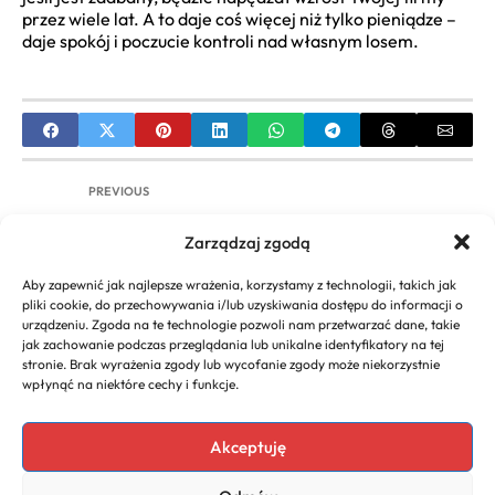
przez wiele lat. A to daje coś więcej niż tylko pieniądze –
daje spokój i poczucie kontroli nad własnym losem.
PREVIOUS
GoMobile dla Firm: Rozwiązania
Zarządzaj zgodą
Telekomunikacyjne dla Biznesu
Aby zapewnić jak najlepsze wrażenia, korzystamy z technologii, takich jak
NEXT
pliki cookie, do przechowywania i/lub uzyskiwania dostępu do informacji o
urządzeniu. Zgoda na te technologie pozwoli nam przetwarzać dane, takie
Prowadzenie Biura Architektonicznego:
jak zachowanie podczas przeglądania lub unikalne identyfikatory na tej
Kompleksowy Przewodnik od Założenia do
stronie. Brak wyrażenia zgody lub wycofanie zgody może niekorzystnie
Skalowania
wpłynąć na niektóre cechy i funkcje.
Akceptuję
Copyright 2026. All rights
Polecany program do