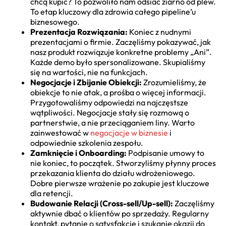
chcą kupić? To pozwoliło nam odsiać ziarno od plew.
To etap kluczowy dla zdrowia całego pipeline’u
biznesowego.
Prezentacja Rozwiązania:
Koniec z nudnymi
prezentacjami o firmie. Zaczęliśmy pokazywać, jak
nasz produkt rozwiązuje konkretne problemy „Ani”.
Każde demo było spersonalizowane. Skupialiśmy
się na wartości, nie na funkcjach.
Negocjacje i Zbijanie Obiekcji:
Zrozumieliśmy, że
obiekcje to nie atak, a prośba o więcej informacji.
Przygotowaliśmy odpowiedzi na najczęstsze
wątpliwości. Negocjacje stały się rozmową o
partnerstwie, a nie przeciąganiem liny. Warto
zainwestować w
negocjacje w biznesie
i
odpowiednie szkolenia zespołu.
Zamknięcie i Onboarding:
Podpisanie umowy to
nie koniec, to początek. Stworzyliśmy płynny proces
przekazania klienta do działu wdrożeniowego.
Dobre pierwsze wrażenie po zakupie jest kluczowe
dla retencji.
Budowanie Relacji (Cross-sell/Up-sell):
Zaczęliśmy
aktywnie dbać o klientów po sprzedaży. Regularny
kontakt, pytanie o satysfakcję i szukanie okazji do