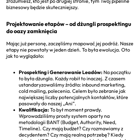
zrozumiesz, kto jest po drugiej stronie, tym Twój pipeline
biznesowy będzie skuteczniejszy.
Projektowanie etapów – od dżungli prospektingu
do oazy zamknięcia
Mając już personę, zaczęliśmy mapować jej podróż. Nasze
etapy nie powstały w jeden dzień. To była ewolucja. Oto
jak to wyglądało:
Prospekting i Generowanie Leadów:
Na początku
to była dżungla. Każdy robił to inaczej. Z czasem
ustandaryzowaliśmy źródła: inbound marketing,
cold mailing, polecenia. Celem było zebranie jak
największej liczby potencjalnych kontaktów, które
pasowały do naszej „Ani”.
Kwalifikacja:
To był moment prawdy.
Wprowadziliśmy prosty system oparty na
metodologii BANT (Budget, Authority, Need,
Timeline). Czy mają budżet? Czy rozmawiamy z
decydentem? Czy mają realną potrzebę? Kiedy