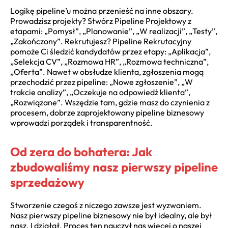
Logikę pipeline’u można przenieść na inne obszary.
Prowadzisz projekty? Stwórz Pipeline Projektowy z
etapami: „Pomysł”, „Planowanie”, „W realizacji”, „Testy”,
„Zakończony”. Rekrutujesz? Pipeline Rekrutacyjny
pomoże Ci śledzić kandydatów przez etapy: „Aplikacja”,
„Selekcja CV”, „Rozmowa HR”, „Rozmowa techniczna”,
„Oferta”. Nawet w obsłudze klienta, zgłoszenia mogą
przechodzić przez pipeline: „Nowe zgłoszenie”, „W
trakcie analizy”, „Oczekuje na odpowiedź klienta”,
„Rozwiązane”. Wszędzie tam, gdzie masz do czynienia z
procesem, dobrze zaprojektowany pipeline biznesowy
wprowadzi porządek i transparentność.
Od zera do bohatera: Jak
zbudowaliśmy nasz pierwszy pipeline
sprzedażowy
Stworzenie czegoś z niczego zawsze jest wyzwaniem.
Nasz pierwszy pipeline biznesowy nie był idealny, ale był
nasz. I działał. Proces ten nauczył nas więcej o naszej