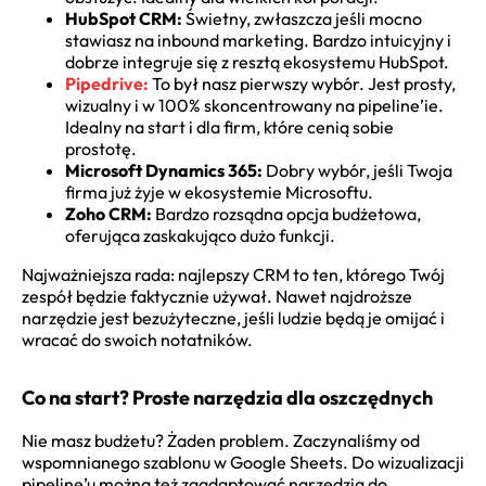
HubSpot CRM:
Świetny, zwłaszcza jeśli mocno
stawiasz na inbound marketing. Bardzo intuicyjny i
dobrze integruje się z resztą ekosystemu HubSpot.
Pipedrive:
To był nasz pierwszy wybór. Jest prosty,
wizualny i w 100% skoncentrowany na pipeline’ie.
Idealny na start i dla firm, które cenią sobie
prostotę.
Microsoft Dynamics 365:
Dobry wybór, jeśli Twoja
firma już żyje w ekosystemie Microsoftu.
Zoho CRM:
Bardzo rozsądna opcja budżetowa,
oferująca zaskakująco dużo funkcji.
Najważniejsza rada: najlepszy CRM to ten, którego Twój
zespół będzie faktycznie używał. Nawet najdroższe
narzędzie jest bezużyteczne, jeśli ludzie będą je omijać i
wracać do swoich notatników.
Co na start? Proste narzędzia dla oszczędnych
Nie masz budżetu? Żaden problem. Zaczynaliśmy od
wspomnianego szablonu w Google Sheets. Do wizualizacji
pipeline’u można też zaadaptować narzędzia do