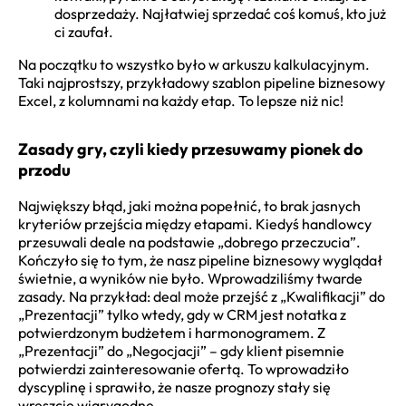
dosprzedaży. Najłatwiej sprzedać coś komuś, kto już
ci zaufał.
Na początku to wszystko było w arkuszu kalkulacyjnym.
Taki najprostszy, przykładowy szablon pipeline biznesowy
Excel, z kolumnami na każdy etap. To lepsze niż nic!
Zasady gry, czyli kiedy przesuwamy pionek do
przodu
Największy błąd, jaki można popełnić, to brak jasnych
kryteriów przejścia między etapami. Kiedyś handlowcy
przesuwali deale na podstawie „dobrego przeczucia”.
Kończyło się to tym, że nasz pipeline biznesowy wyglądał
świetnie, a wyników nie było. Wprowadziliśmy twarde
zasady. Na przykład: deal może przejść z „Kwalifikacji” do
„Prezentacji” tylko wtedy, gdy w CRM jest notatka z
potwierdzonym budżetem i harmonogramem. Z
„Prezentacji” do „Negocjacji” – gdy klient pisemnie
potwierdzi zainteresowanie ofertą. To wprowadziło
dyscyplinę i sprawiło, że nasze prognozy stały się
wreszcie wiarygodne.