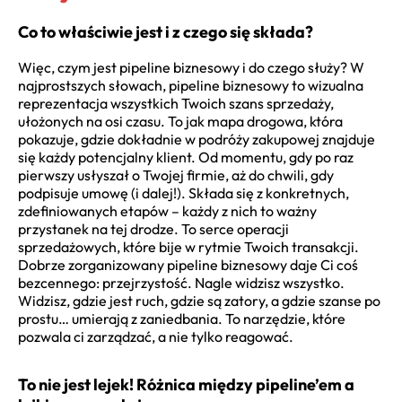
Co to właściwie jest i z czego się składa?
Więc, czym jest pipeline biznesowy i do czego służy? W
najprostszych słowach, pipeline biznesowy to wizualna
reprezentacja wszystkich Twoich szans sprzedaży,
ułożonych na osi czasu. To jak mapa drogowa, która
pokazuje, gdzie dokładnie w podróży zakupowej znajduje
się każdy potencjalny klient. Od momentu, gdy po raz
pierwszy usłyszał o Twojej firmie, aż do chwili, gdy
podpisuje umowę (i dalej!). Składa się z konkretnych,
zdefiniowanych etapów – każdy z nich to ważny
przystanek na tej drodze. To serce operacji
sprzedażowych, które bije w rytmie Twoich transakcji.
Dobrze zorganizowany pipeline biznesowy daje Ci coś
bezcennego: przejrzystość. Nagle widzisz wszystko.
Widzisz, gdzie jest ruch, gdzie są zatory, a gdzie szanse po
prostu… umierają z zaniedbania. To narzędzie, które
pozwala ci zarządzać, a nie tylko reagować.
To nie jest lejek! Różnica między pipeline’em a