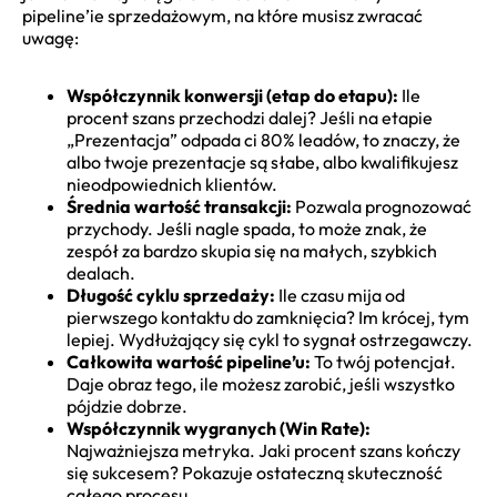
pipeline’ie sprzedażowym, na które musisz zwracać
uwagę:
Współczynnik konwersji (etap do etapu):
Ile
procent szans przechodzi dalej? Jeśli na etapie
„Prezentacja” odpada ci 80% leadów, to znaczy, że
albo twoje prezentacje są słabe, albo kwalifikujesz
nieodpowiednich klientów.
Średnia wartość transakcji:
Pozwala prognozować
przychody. Jeśli nagle spada, to może znak, że
zespół za bardzo skupia się na małych, szybkich
dealach.
Długość cyklu sprzedaży:
Ile czasu mija od
pierwszego kontaktu do zamknięcia? Im krócej, tym
lepiej. Wydłużający się cykl to sygnał ostrzegawczy.
Całkowita wartość pipeline’u:
To twój potencjał.
Daje obraz tego, ile możesz zarobić, jeśli wszystko
pójdzie dobrze.
Współczynnik wygranych (Win Rate):
Najważniejsza metryka. Jaki procent szans kończy
się sukcesem? Pokazuje ostateczną skuteczność
całego procesu.