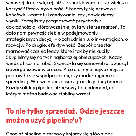
w naszej firmie więcej, niż się spodziewałem. Największa
korzyść? Przewidywalność. Skończyły się nerwowe
końcówki kwartału i zgadywanie, czy „dowieziemy”
wynik. Zaczęliśmy prognozować przychody z
dokładnością, która wcześniej była w sferze marzeń. To
dało nam pewność siebie w podejmowaniu
strategicznych decyzji – o zatrudnieniu, o inwestycjach, o
rozwoju. Po drugie, efektywność. Zespół przestał
marnować czas na leady, które i tak by nie kupiły.
Skupiliśmy się na tych najbardziej obiecujących. Każdy
wiedział, co ma robić. Skończyła się samowolka, a zaczął
się zorganizowany proces. A co dla mnie najważniejsze,
poprawiła się współpraca między marketingiem a
sprzedażą. Wreszcie zaczęliśmy grać do jednej bramki.
Każdy solidny pipeline biznesowy to fundament, na
którym można budować stabilny wzrost.
To nie tylko sprzedaż. Gdzie jeszcze
można użyć pipeline’u?
Chociaż pipeline biznesowy kojarzy się głównie ze