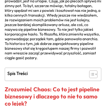
prowadził, jest na urlopie. Czuję, jak po plecach spływa mi
zimny pot. To był, szczerze mówiąc, totalny bałagan,
który spędzał mi sen z powiek i kosztował nas nie jedną, a
kilka cennych transakcji. Wtedy jeszcze nie wiedziałem,
że rozwiązaniem moich problemów nie jest kolejny,
jeszcze bardziej skomplikowany arkusz, ale coś, co
nazywa się pipeline biznesowy. To nie jest tylko jakieś
korporacyjne hasło. To filozofia, która zmieniła wszystko,
wprowadzając porządek tam, gdzie panowała anarchia.
To historia o tym, jak dobrze zaprojektowany pipeline
biznesowy stał się kręgosłupem naszej firmy i pozwolił
nam wreszcie zacząć przewidywać przyszłość, zamiast
ciągle gasić pożary.
Spis Treści
Zrozumieć Chaos: Co to jest pipeline
biznesowy i dlaczego to nie to samo
co lejek?