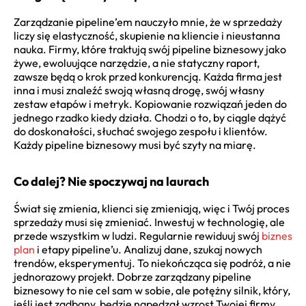
Zarządzanie pipeline’em nauczyło mnie, że w sprzedaży
liczy się elastyczność, skupienie na kliencie i nieustanna
nauka. Firmy, które traktują swój pipeline biznesowy jako
żywe, ewoluujące narzędzie, a nie statyczny raport,
zawsze będą o krok przed konkurencją. Każda firma jest
inna i musi znaleźć swoją własną drogę, swój własny
zestaw etapów i metryk. Kopiowanie rozwiązań jeden do
jednego rzadko kiedy działa. Chodzi o to, by ciągle dążyć
do doskonałości, słuchać swojego zespołu i klientów.
Każdy pipeline biznesowy musi być szyty na miarę.
Co dalej? Nie spoczywaj na laurach
Świat się zmienia, klienci się zmieniają, więc i Twój proces
sprzedaży musi się zmieniać. Inwestuj w technologię, ale
przede wszystkim w ludzi. Regularnie rewiduuj swój
biznes
plan
i etapy pipeline’u. Analizuj dane, szukaj nowych
trendów, eksperymentuj. To niekończąca się podróż, a nie
jednorazowy projekt. Dobrze zarządzany pipeline
biznesowy to nie cel sam w sobie, ale potężny silnik, który,
jeśli jest zadbany, będzie napędzał wzrost Twojej firmy