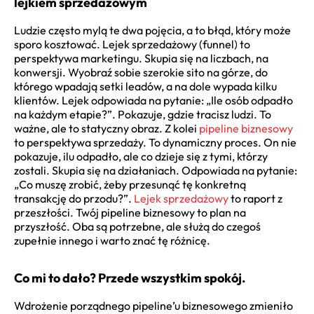
lejkiem sprzedażowym
Ludzie często mylą te dwa pojęcia, a to błąd, który może
sporo kosztować. Lejek sprzedażowy (funnel) to
perspektywa marketingu. Skupia się na liczbach, na
konwersji. Wyobraź sobie szerokie sito na górze, do
którego wpadają setki leadów, a na dole wypada kilku
klientów. Lejek odpowiada na pytanie: „Ile osób odpadło
na każdym etapie?”. Pokazuje, gdzie tracisz ludzi. To
ważne, ale to statyczny obraz. Z kolei
pipeline biznesowy
to perspektywa sprzedaży. To dynamiczny proces. On nie
pokazuje, ilu odpadło, ale co dzieje się z tymi, którzy
zostali. Skupia się na działaniach. Odpowiada na pytanie:
„Co muszę zrobić, żeby przesunąć tę konkretną
transakcję do przodu?”.
Lejek sprzedażowy
to raport z
przeszłości. Twój pipeline biznesowy to plan na
przyszłość. Oba są potrzebne, ale służą do czegoś
zupełnie innego i warto znać tę różnicę.
Co mi to dało? Przede wszystkim spokój.
Wdrożenie porządnego pipeline’u biznesowego zmieniło